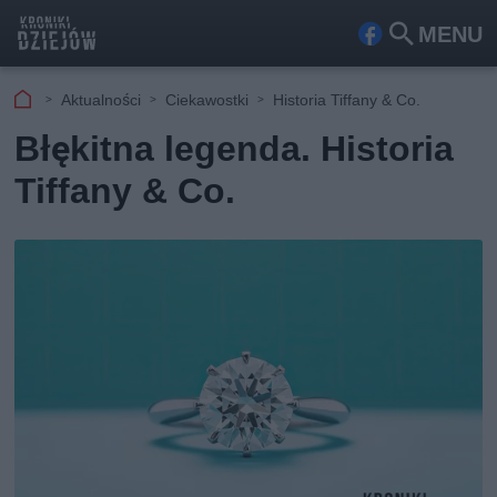
MENU
Fa
Szu
ceb
kaj
Aktualności
Ciekawostki
Historia Tiffany & Co.
ook
Błękitna legenda. Historia
Tiffany & Co.