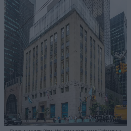
Słynny sklep przy Piątej Alei, rozsławiony przez "Śniadanie u