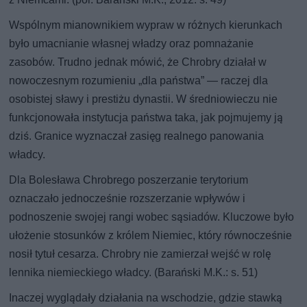
Wspólnym mianownikiem wypraw w różnych kierunkach
było umacnianie własnej władzy oraz pomnażanie
zasobów. Trudno jednak mówić, że Chrobry działał w
nowoczesnym rozumieniu „dla państwa” — raczej dla
osobistej sławy i prestiżu dynastii. W średniowieczu nie
funkcjonowała instytucja państwa taka, jak pojmujemy ją
dziś. Granice wyznaczał zasięg realnego panowania
władcy.
Dla Bolesława Chrobrego poszerzanie terytorium
oznaczało jednocześnie rozszerzanie wpływów i
podnoszenie swojej rangi wobec sąsiadów. Kluczowe było
ułożenie stosunków z królem Niemiec, który równocześnie
nosił tytuł cesarza. Chrobry nie zamierzał wejść w rolę
lennika niemieckiego władcy. (Barański M.K.: s. 51)
Inaczej wyglądały działania na wschodzie, gdzie stawką