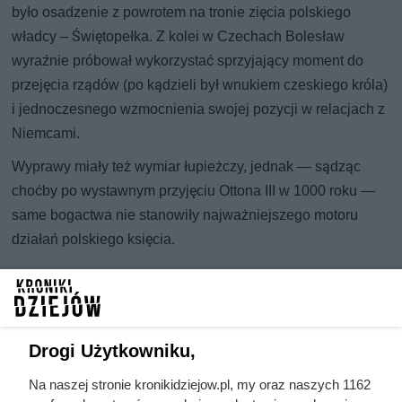
było osadzenie z powrotem na tronie zięcia polskiego
władcy – Świętopełka. Z kolei w Czechach Bolesław
wyraźnie próbował wykorzystać sprzyjający moment do
przejęcia rządów (po kądzieli był wnukiem czeskiego króla)
i jednoczesnego wzmocnienia swojej pozycji w relacjach z
Niemcami.
Wyprawy miały też wymiar łupieżczy, jednak — sądząc
choćby po wystawnym przyjęciu Ottona III w 1000 roku —
same bogactwa nie stanowiły najważniejszego motoru
działań polskiego księcia.
Drogi Użytkowniku,
Na naszej stronie kronikidziejow.pl, my oraz naszych 1162