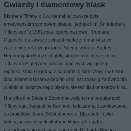
Gwiazdy i diamentowy blask
Biżuteria Tiffany & Co. niemal od zawsze była
amerykańskim symbolem statusu, jednak film „Śniadanie u
Tiffany'ego” z 1961 roku, oparty na noweli Trumana
Capote'a, na zawsze związał markę z romantycznym
wizerunkiem Nowego Jorku. Scena, w której Audrey
Hepburn jako Holly Golightly stoi przed witryną sklepu
Tiffany na Piątej Alei, podziwiając wystawę i jedząc
rogalika, stała się jedną z najbardziej ikonicznych w historii
kina. Natomiast sam sklep do dziś jest atrakcją zarówno dla
wielbicieli kosztownego piękna, ale też dla koneserów kina.
Nie tylko film Blake’a Edwardsa wpłynął na popularność
Tiffany’ego. Jacqueline Kennedy była znana z zamiłowania
do projektów Jeana Schlumbergera. Elizabeth Taylor
kolekcjonowała spektakularne klejnoty firmy, ku
niezadowoleniu wypisującego czeki Richarda Burtona.