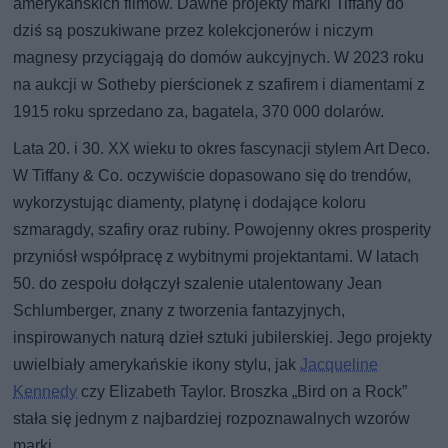
amerykańskich filmów. Dawne projekty marki Tiffany do
dziś są poszukiwane przez kolekcjonerów i niczym
magnesy przyciągają do domów aukcyjnych. W 2023 roku
na aukcji w Sotheby pierścionek z szafirem i diamentami z
1915 roku sprzedano za, bagatela, 370 000 dolarów.
Lata 20. i 30. XX wieku to okres fascynacji stylem Art Deco.
W Tiffany & Co. oczywiście dopasowano się do trendów,
wykorzystując diamenty, platynę i dodające koloru
szmaragdy, szafiry oraz rubiny. Powojenny okres prosperity
przyniósł współpracę z wybitnymi projektantami. W latach
50. do zespołu dołączył szalenie utalentowany Jean
Schlumberger, znany z tworzenia fantazyjnych,
inspirowanych naturą dzieł sztuki jubilerskiej. Jego projekty
uwielbiały amerykańskie ikony stylu, jak
Jacqueline
Kennedy
czy Elizabeth Taylor. Broszka „Bird on a Rock”
stała się jednym z najbardziej rozpoznawalnych wzorów
marki.