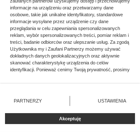
zaufanych partnerów uzyskujemy dostęp i przechowujemy
informacje na urządzeniu oraz przetwarzamy dane
osobowe, takie jak unikalne identyfikatory, standardowe
informacje wysyłane przez urządzenie czy dane
przeglądania w celu zapewniania spersonalizowanych
reklam, wybór spersonalizowanych treści, pomiar reklam i
treści, badanie odbiorców oraz ulepszanie usług. Za zgodą
Użytkownika my i Zaufani Partnerzy możemy używać
dokładnych danych geolokalizacyjnych oraz aktywnie
Koronacja Bolesława Chrobrego i
skanować charakterystykę urządzenia do celów
identyfikacji. Ponieważ cenimy Twoją prywatność, prosimy
Otton III
o zgodę na korzystanie z tych technologii poprzez
kliknięcie „Akceptuję”. Zgoda jest dobrowolna i zawsze
Ukłonem wieńczącym wieloletnie zabiegi o rangę
możesz ją zmienić/wycofać klikając przycisk ustawień
słowiańskiego suwerena stała się koronacja Bolesława
prywatności znajdujący się w lewym dolnym rogu strony
PARTNERZY
USTAWIENIA
Chrobrego. Nie była ona prostą konsekwencją samych
. Niektóre rodzaje przetwarzania danych nie wymagają
podbojów, ale łatwo dostrzec, że cała polityka księcia
zgody użytkownika, ale masz prawo sprzeciwić się
Akceptuję
konsekwentnie prowadziła właśnie do tego finału. Walcząc
takiemu przetwarzaniu. Preferencje będą miały
zastosowania tylko na tej witrynie.
o koronę, sięgając po nowe ziemie, a jednocześnie pilnując
poprawnych relacji z cesarstwem, Bolesław wyraźnie
Zapoznaj się z poniższymi informacjami, abyś mógł