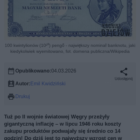
100 kwintylionów (10²⁰) pengő - największy nominał banknotu, jaki
kiedykolwiek wyemitowano, fot. domena publiczna/Wikipedia
Opublikowano:
04.03.2026
Udostępnij
Autor:
Emil Kwidziński
Drukuj
Tuż po II wojnie światowej Węgry przeżyły
gigantyczną inflację – w lipcu 1946 roku koszty
zakupu produktów podwajały się średnio co 14
godzin! Do dziś jest to najwyższy wzrost cen w