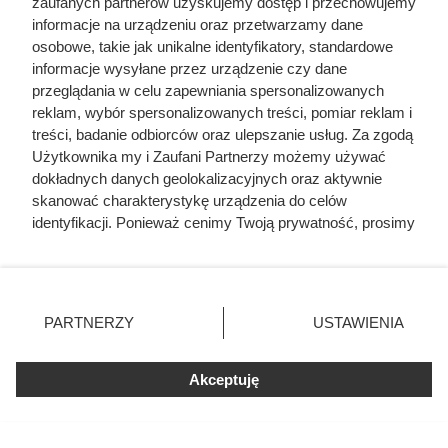
zaufanych partnerów uzyskujemy dostęp i przechowujemy
informacje na urządzeniu oraz przetwarzamy dane
osobowe, takie jak unikalne identyfikatory, standardowe
informacje wysyłane przez urządzenie czy dane
przeglądania w celu zapewniania spersonalizowanych
reklam, wybór spersonalizowanych treści, pomiar reklam i
treści, badanie odbiorców oraz ulepszanie usług. Za zgodą
Najazdy na Pokucie z lat 1530-
Użytkownika my i Zaufani Partnerzy możemy używać
dokładnych danych geolokalizacyjnych oraz aktywnie
1531, przebieg wojny,
skanować charakterystykę urządzenia do celów
najważniejsze bitwy
identyfikacji. Ponieważ cenimy Twoją prywatność, prosimy
o zgodę na korzystanie z tych technologii poprzez
Jesienią 1530 roku Petryła zaczął działać. Uderzył na
kliknięcie „Akceptuję”. Zgoda jest dobrowolna i zawsze
Pokucie, rozbijając po drodze polskie hufce zaciężne
możesz ją zmienić/wycofać klikając przycisk ustawień
prywatności znajdujący się w lewym dolnym rogu strony
stojące na straży przeprawy przez Dniestr. Będąc później
PARTNERZY
USTAWIENIA
. Niektóre rodzaje przetwarzania danych nie wymagają
świadomym tego, że Polska szykuje się do wojny, próbował
zgody użytkownika, ale masz prawo sprzeciwić się
przekonać stronę polską, że za jego działaniami stoi wola
Akceptuję
takiemu przetwarzaniu. Preferencje będą miały
samego sułtana. Jak się jednak miało okazać po wysłaniu
zastosowania tylko na tej witrynie.
przez Polskę poselstwa do Stambułu poparcia sułtana
Zapoznaj się z poniższymi informacjami, abyś mógł