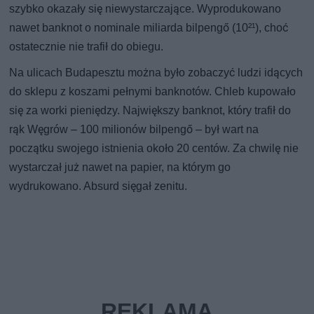
szybko okazały się niewystarczające. Wyprodukowano
nawet banknot o nominale miliarda bilpengő (10²¹), choć
ostatecznie nie trafił do obiegu.
Na ulicach Budapesztu można było zobaczyć ludzi idących
do sklepu z koszami pełnymi banknotów. Chleb kupowało
się za worki pieniędzy. Największy banknot, który trafił do
rąk Węgrów – 100 milionów bilpengő – był wart na
początku swojego istnienia około 20 centów. Za chwilę nie
wystarczał już nawet na papier, na którym go
wydrukowano. Absurd sięgał zenitu.