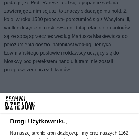
podając, że Piotr Rares starał się o poparcie sułtana,
zawierając z nim sojusz, to znaczy składając mu hołd. Z
kolei w roku 1530 próbował porozumieć się z Wasylem III,
wielkim księciem moskiewskim i tutaj relacje obu autorów
są ze sobą sprzeczne: według Mariusza Markiewicza do
porozumienia doszło, natomiast według Henryka
Łowmiańskiego posłowie mołdawscy udający się do
Moskwy pod pretekstem handlu futrami nie zostali
przepuszczeni przez Litwinów.
Drogi Użytkowniku,
Na naszej stronie kronikidziejow.pl, my oraz naszych 1162