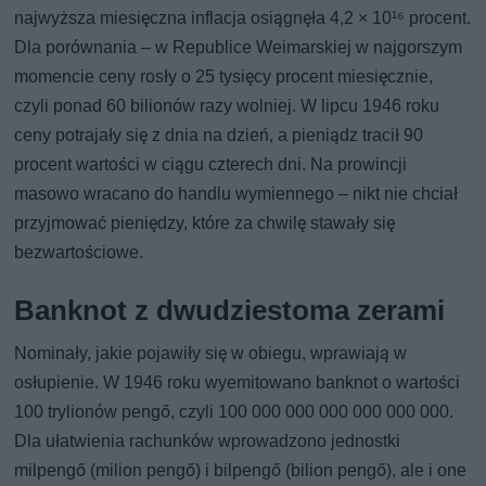
najwyższa miesięczna inflacja osiągnęła 4,2 × 10¹⁶ procent.
Dla porównania – w Republice Weimarskiej w najgorszym
momencie ceny rosły o 25 tysięcy procent miesięcznie,
czyli ponad 60 bilionów razy wolniej. W lipcu 1946 roku
ceny potrajały się z dnia na dzień, a pieniądz tracił 90
procent wartości w ciągu czterech dni. Na prowincji
masowo wracano do handlu wymiennego – nikt nie chciał
przyjmować pieniędzy, które za chwilę stawały się
bezwartościowe.
Banknot z dwudziestoma zerami
Nominały, jakie pojawiły się w obiegu, wprawiają w
osłupienie. W 1946 roku wyemitowano banknot o wartości
100 trylionów pengő, czyli 100 000 000 000 000 000 000.
Dla ułatwienia rachunków wprowadzono jednostki
milpengő (milion pengő) i bilpengő (bilion pengő), ale i one