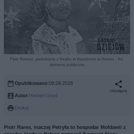
Piotr Raresz, podobizna z fresku w klasztorze w Humor - fot.
domena publiczna
Opublikowano:
08.08.2026
Udostępnij
Autor:
Herbert Gnaś
Drukuj
Piotr Rares, inaczej Petryła to hospodar Mołdawii z
czasów, kiedy w Polsce panował Zygmunt Stary.