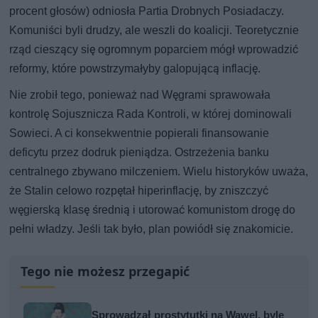
procent głosów) odniosła Partia Drobnych Posiadaczy.
Komuniści byli drudzy, ale weszli do koalicji. Teoretycznie
rząd cieszący się ogromnym poparciem mógł wprowadzić
reformy, które powstrzymałyby galopującą inflację.
Nie zrobił tego, ponieważ nad Węgrami sprawowała
kontrolę Sojusznicza Rada Kontroli, w której dominowali
Sowieci. A ci konsekwentnie popierali finansowanie
deficytu przez dodruk pieniądza. Ostrzeżenia banku
centralnego zbywano milczeniem. Wielu historyków uważa,
że Stalin celowo rozpętał hiperinflację, by zniszczyć
węgierską klasę średnią i utorować komunistom drogę do
pełni władzy. Jeśli tak było, plan powiódł się znakomicie.
Tego nie możesz przegapić
Sprowadzał prostytutki na Wawel, byle