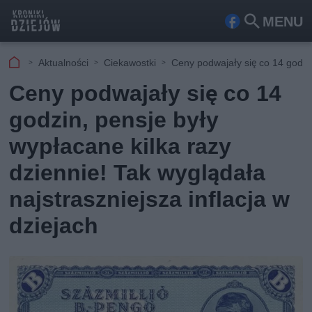
MENU
Fa
Szu
ceb
kaj
Aktualności
Ciekawostki
Ceny podwajały się co 14 godzin
ook
Ceny podwajały się co 14
godzin, pensje były
wypłacane kilka razy
dziennie! Tak wyglądała
najstraszniejsza inflacja w
dziejach