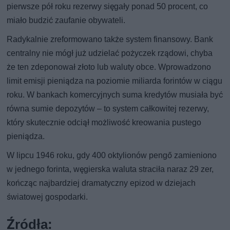
pierwsze pół roku rezerwy sięgały ponad 50 procent, co
miało budzić zaufanie obywateli.
Radykalnie zreformowano także system finansowy. Bank
centralny nie mógł już udzielać pożyczek rządowi, chyba
że ten zdeponował złoto lub waluty obce. Wprowadzono
limit emisji pieniądza na poziomie miliarda forintów w ciągu
roku. W bankach komercyjnych suma kredytów musiała być
równa sumie depozytów – to system całkowitej rezerwy,
który skutecznie odciął możliwość kreowania pustego
pieniądza.
W lipcu 1946 roku, gdy 400 oktylionów pengő zamieniono
w jednego forinta, węgierska waluta straciła naraz 29 zer,
kończąc najbardziej dramatyczny epizod w dziejach
światowej gospodarki.
Źródła: