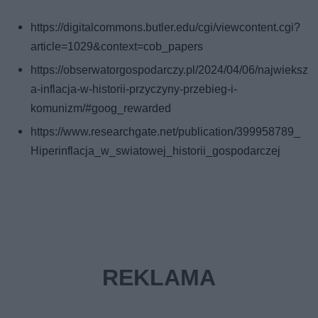
https://digitalcommons.butler.edu/cgi/viewcontent.cgi?
article=1029&context=cob_papers
https://obserwatorgospodarczy.pl/2024/04/06/najwieksz
a-inflacja-w-historii-przyczyny-przebieg-i-
komunizm/#goog_rewarded
https://www.researchgate.net/publication/399958789_
Hiperinflacja_w_swiatowej_historii_gospodarczej