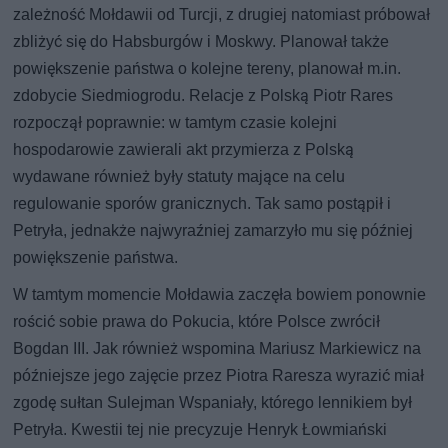
zależność Mołdawii od Turcji, z drugiej natomiast próbował
zbliżyć się do Habsburgów i Moskwy. Planował także
powiększenie państwa o kolejne tereny, planował m.in.
zdobycie Siedmiogrodu. Relacje z Polską Piotr Rares
rozpoczął poprawnie: w tamtym czasie kolejni
hospodarowie zawierali akt przymierza z Polską
wydawane również były statuty mające na celu
regulowanie sporów granicznych. Tak samo postąpił i
Petryła, jednakże najwyraźniej zamarzyło mu się później
powiększenie państwa.
W tamtym momencie Mołdawia zaczęła bowiem ponownie
rościć sobie prawa do Pokucia, które Polsce zwrócił
Bogdan III. Jak również wspomina Mariusz Markiewicz na
późniejsze jego zajęcie przez Piotra Raresza wyrazić miał
zgodę sułtan Sulejman Wspaniały, którego lennikiem był
Petryła. Kwestii tej nie precyzuje Henryk Łowmiański