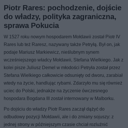
Piotr Rares: pochodzenie, dojście
do władzy, polityka zagraniczna,
sprawa Pokucia
W 1527 roku nowym hospodarem Mołdawii został Piotr IV
Rares lub też Raresz, nazywany także Petryłą. Był on, jak
podaje Mariusz Markiewicz, nieślubnym synem
wcześniejszego władcy Mołdawii, Stefana Wielkiego. Jak z
kolei pisze Juliusz Demel w młodości Petryła został przez
Stefana Wielkiego całkowicie odsunięty od dworu, zarabiał
wtedy na życie, handlując rybami. Zdarzyło mu się również
uciec do Polski, jednakże na życzenie ówczesnego
hospodara Bogdana III został internowany w Malborku.
Po dojściu do władzy Piotr Rares zaczął dążyć do
odbudowy pozycji Mołdawii, ale i do zmiany sojuszy: z
jednej strony w późniejszym czasie chciał rozluźnić