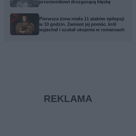
przeciwnikowi druzgocącą klęskę
Pierwsza żona miała 11 ataków epilepsji
w 10 godzin. Zamiast jej pomóc, król
wyjechał i szukał ukojenia w romansach