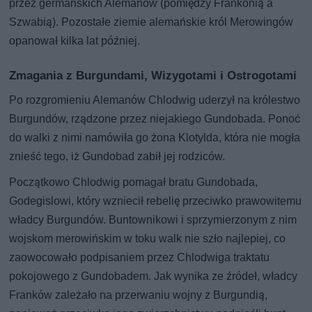
przez germańskich Alemanów (pomiędzy Frankonią a
Szwabią). Pozostałe ziemie alemańskie król Merowingów
opanował kilka lat później.
Zmagania z Burgundami, Wizygotami i Ostrogotami
Po rozgromieniu Alemanów Chlodwig uderzył na królestwo
Burgundów, rządzone przez niejakiego Gundobada. Ponoć
do walki z nimi namówiła go żona Klotylda, która nie mogła
znieść tego, iż Gundobad zabił jej rodziców.
Początkowo Chlodwig pomagał bratu Gundobada,
Godegislowi, który wzniecił rebelię przeciwko prawowitemu
władcy Burgundów. Buntownikowi i sprzymierzonym z nim
wojskom merowińskim w toku walk nie szło najlepiej, co
zaowocowało podpisaniem przez Chlodwiga traktatu
pokojowego z Gundobadem. Jak wynika ze źródeł, władcy
Franków zależało na przerwaniu wojny z Burgundią,