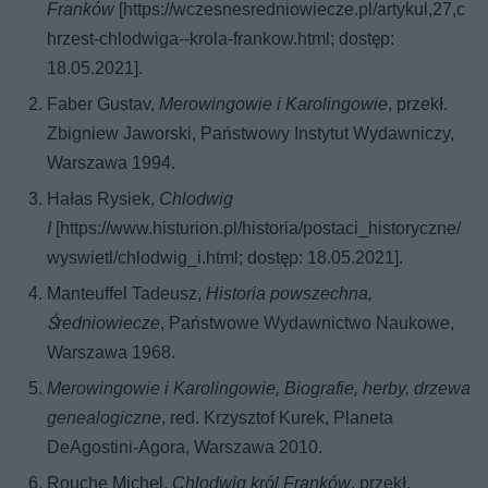
Franków
[https://wczesnesredniowiecze.pl/artykul,27,c
hrzest-chlodwiga--krola-frankow.html; dostęp:
18.05.2021].
Faber Gustav,
Merowingowie i Karolingowie
, przekł.
Zbigniew Jaworski, Państwowy Instytut Wydawniczy,
Warszawa 1994.
Hałas Rysiek,
Chlodwig
I
[https://www.histurion.pl/historia/postaci_historyczne/
wyswietl/chlodwig_i.html; dostęp: 18.05.2021].
Manteuffel Tadeusz,
Historia powszechna,
Średniowiecze
, Państwowe Wydawnictwo Naukowe,
Warszawa 1968.
Merowingowie i Karolingowie, Biografie, herby, drzewa
genealogiczne
, red. Krzysztof Kurek, Planeta
DeAgostini-Agora, Warszawa 2010.
Rouche Michel,
Chlodwig król Franków
, przekł.