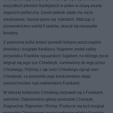
wszystkich plemion frankijskich w jeden w miarę zwarty
organizm polityczny. Zanim jednak udało mu się to
zrealizować, musiał sporo się natrudzić. Walcząc o
przewodnictwo wśród Franków, okazał się niezwykle
brutalny.
Z polecenia króla śmierć ponieśli kolejno poszczególni
dowódcy i książęta frankijscy. Najpierw został zabity
przywódca Franków rypuarskich Sigebert, na którego życie
targnął się jego syn Chloderyk, namówiony do tego przez
Chlodwiga. Później z rąk ludzi Chlodwiga zginął sam
Chloderyk, co pozwoliło jego konkurentowi objąć
zwierzchnictwo nad nadreńskimi Frankami.
W dalszej kolejności Chlodwig rozprawił się z Frankami
salickimi. Odpowiednio głowy postradali Chararyk,
Ragnachar, Rignomer i Richar. Pozbycie się tych książąt
pozwoliło Chlodwigowi zostać jedynym władcą Franków.