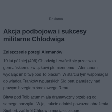
Akcja podbojowa i sukcesy
militarne Chlodwiga
Zniszczenie potęgi Alemanów
10 lat później (496) Chlodwig I zwrócił się przeciwko
germańskiemu związkowi plemiennemu – Alemanom,
wydając im bitwę pod Tolbiacum. W starciu tym wspomagał
go władca Franków rypuarskich Sigibert, panujący nad
prawym brzegiem środkowego Renu.
Bitwa pod Tolbiacum miała dramatyczny przebieg od
samego początku. W jej trakcie odniósł poważne obrażenia
Sigibert, zaś król Chlodwig musiał się sporo