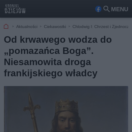
MENU
Fa
Szu
ceb
kaj
Aktualności
Ciekawostki
Chlodwig I: Chrzest i Zjednocz
ook
Od krwawego wodza do
„pomazańca Boga”.
Niesamowita droga
frankijskiego władcy