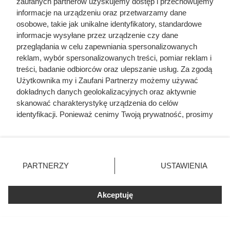
zaufanych partnerów uzyskujemy dostęp i przechowujemy
pod broń ludności – całej lub jej części – będącej
informacje na urządzeniu oraz przetwarzamy dane
posiadaczami ziemskimi. W Koronie dowódcą pospolitego
osobowe, takie jak unikalne identyfikatory, standardowe
ruszenia był król, na Litwie – hetman.
informacje wysyłane przez urządzenie czy dane
przeglądania w celu zapewniania spersonalizowanych
reklam, wybór spersonalizowanych treści, pomiar reklam i
treści, badanie odbiorców oraz ulepszanie usług. Za zgodą
Użytkownika my i Zaufani Partnerzy możemy używać
dokładnych danych geolokalizacyjnych oraz aktywnie
skanować charakterystykę urządzenia do celów
identyfikacji. Ponieważ cenimy Twoją prywatność, prosimy
o zgodę na korzystanie z tych technologii poprzez
kliknięcie „Akceptuję”. Zgoda jest dobrowolna i zawsze
możesz ją zmienić/wycofać klikając przycisk ustawień
prywatności znajdujący się w lewym dolnym rogu strony
PARTNERZY
USTAWIENIA
. Niektóre rodzaje przetwarzania danych nie wymagają
zgody użytkownika, ale masz prawo sprzeciwić się
Akceptuję
takiemu przetwarzaniu. Preferencje będą miały
zastosowania tylko na tej witrynie.
Zapoznaj się z poniższymi informacjami, abyś mógł