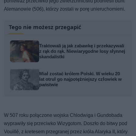
ponieważ przeciwko jego zwierzchnictwu podnieśli bunt
Alemanowie (506), którzy zostali w porę unieruchomieni.
Tego nie możesz przegapić
Traktowali ją jak zabawkę i przekazywali
z rąk do rąk. Niewiarygodne losy słynnej
skandalistki
Miał zostać królem Polski. W wieku 20
lat otruł go najpotężniejszy człowiek w
państwie
W 507 roku połączone wojska Chlodwiga i Gundobada
wyprawiły się przeciwko Wizygotom. Doszło do bitwy pod
Vouillé, z kretesem przegranej przez króla Alaryka II, który