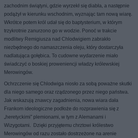
zachodnim świątyni, gdzie wyrzekł się diabła, a następnie
podążył w kierunku wschodnim, wyznając tam nową wiarę.
Wkrótce potem król udał się do baptysterium, w którym
trzykrotnie zanurzono go w wodzie. Ponoć w trakcie
modlitwy Remigiusza nad Chlodwigiem zabrakło
niezbędnego do namaszczenia oleju, który dostarczyła
nadlatująca gołębica. To cudowne wydarzenie miało
świadczyć o boskiej proweniencji władzy królewskiej
Merowingów.
Ochrzczenie się Chlodwiga niosło za sobą poważne skutki
dla niego samego oraz rządzonego przez niego państwa.
Jak wskazują znawcy zagadnienia, nowa wiara dała
Frankom ideologiczne podłoże do rozprawienia się z
„heretyckimi” plemionami, w tym z Alemanami i
Wizygotami. Dzięki przyjętemu chrztowi królestwo
Merowingów od razu zostało dostrzeżone na arenie