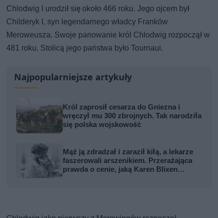
Chlodwig I urodził się około 466 roku. Jego ojcem był
Childeryk I, syn legendarnego władcy Franków
Meroweusza. Swoje panowanie król Chlodwig rozpoczął w
481 roku. Stolicą jego państwa było Tournaui.
Najpopularniejsze artykuły
Król zaprosił cesarza do Gniezna i
wręczył mu 300 zbrojnych. Tak narodziła
się polska wojskowość
Mąż ją zdradzał i zaraził kiłą, a lekarze
faszerowali arszenikiem. Przerażająca
prawda o cenie, jaką Karen Blixen
zapłaciła za Afrykę