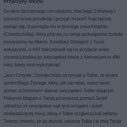
Przyczyny chrztu
Do dnia dzisiejszego nie ustalono, dlaczego Chlodwig I
porzucił wiarę przodków i przyjął chrzest? Najczęściej
podaje się, iż pomogła mu w tym jego żona Klotylda
(Chrodechilda), która później za swoje poświęcenie została
wyniesiona na ołtarze. Kronikarz Grzegorz z Tours
wskazywał, iż król zdecydował się na przyjęcie wiary
chrześcijańskiej po zwycięskiej bitwie z Alemanami w 496
roku, kiedy miał wykrzyknąć:
„Jezu Chryste, Chrodechilda utrzymuje o Tobie, że jesteś
synem Boga Żywego, który, jak się mówi, masz nieść
pomoc uciśnionym i dawać zwycięstwo Tobie ufającym.
Pokornie błagam o Twoją przemożną pomoc! Jeżeli
udzielisz mi zwycięstwa nad tymi wrogami i jeżeli
doświadczę tej mocy, którą o Tobie rozgłasza lud oddany
Twemu imieniu, że jej doznał, uwierzę Tobie i w imię Twoje