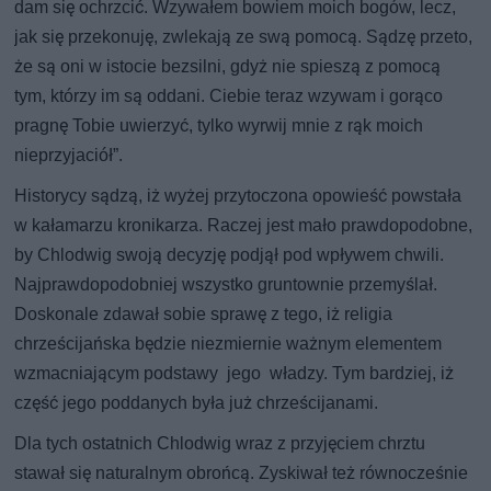
dam się ochrzcić. Wzywałem bowiem moich bogów, lecz,
jak się przekonuję, zwlekają ze swą pomocą. Sądzę przeto,
że są oni w istocie bezsilni, gdyż nie spieszą z pomocą
tym, którzy im są oddani. Ciebie teraz wzywam i gorąco
pragnę Tobie uwierzyć, tylko wyrwij mnie z rąk moich
nieprzyjaciół”.
Historycy sądzą, iż wyżej przytoczona opowieść powstała
w kałamarzu kronikarza. Raczej jest mało prawdopodobne,
by Chlodwig swoją decyzję podjął pod wpływem chwili.
Najprawdopodobniej wszystko gruntownie przemyślał.
Doskonale zdawał sobie sprawę z tego, iż religia
chrześcijańska będzie niezmiernie ważnym elementem
wzmacniającym podstawy jego władzy. Tym bardziej, iż
część jego poddanych była już chrześcijanami.
Dla tych ostatnich Chlodwig wraz z przyjęciem chrztu
stawał się naturalnym obrońcą. Zyskiwał też równocześnie