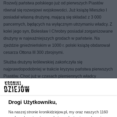
Rozwój państwa polskiego już od pierwszych Piastów
równał się rozwojowi wojskowości. Już książę Mieszko I
posiadał własną drużynę, mającą się składać z 3 000
pancernych, będących na wyłącznym utrzymaniu władcy. Z
kolei jego syn, Bolesław I Chrobry posiadał zorganizowane
drużyny w najważniejszych grodach w państwie. Na
zjeździe gnieźnieńskim w 1000 r. polski książę obdarował
cesarza Ottona III 300 zbrojnymi.
Służba drużyny królewskiej zakończyła się
najprawdopodobniej w trakcie kryzysu państwa pierwszych
Piastów. Choć już w czasach plemiennych władcy
zwoływali mieszkańców do pospolitego ruszenia, to
odrodzenie tej formacji nastąpiło po ponownym
zjednoczeniu królestwa.
Drogi Użytkowniku,
Definicję pospolitego ruszenia określano na terenie Litwy
Na naszej stronie kronikidziejow.pl, my oraz naszych 1160
mianem służby ziemskiej. Polegało ono na powoływaniu