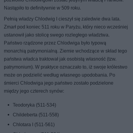
Nastąpiło to definitywnie w 509 roku.
Pełnią władzy Chlodwig I cieszył się zaledwie dwa lata.
Zmarł pod koniec 511 roku w Paryżu, który nieco wcześniej
ustanowił jako stolicę swego rozległego władztwa.
Państwo rządzone przez Chlodwiga było typową
monarchią patrymonialną. Ziemie wchodzące w skład tego
państwa władca traktował jak osobistą własność (tzw.
patrymonium). W praktyce oznaczało to, iż swoje królestwo
może on podzielić według własnego upodobania. Po
śmierci Chlodwiga jego państwo zostało podzielone
między jego czterech synów:
Teodoryka (511-534)
Childeberta (511-558)
Chlotara I (511-561)