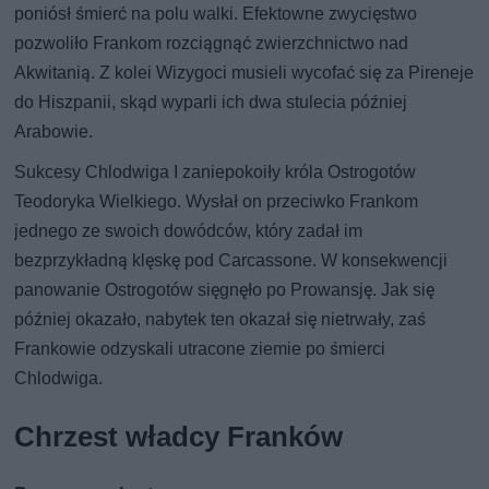
poniósł śmierć na polu walki. Efektowne zwycięstwo
pozwoliło Frankom rozciągnąć zwierzchnictwo nad
Akwitanią. Z kolei Wizygoci musieli wycofać się za Pireneje
do Hiszpanii, skąd wyparli ich dwa stulecia później
Arabowie.
Sukcesy Chlodwiga I zaniepokoiły króla Ostrogotów
Teodoryka Wielkiego. Wysłał on przeciwko Frankom
jednego ze swoich dowódców, który zadał im
bezprzykładną klęskę pod Carcassone. W konsekwencji
panowanie Ostrogotów sięgnęło po Prowansję. Jak się
później okazało, nabytek ten okazał się nietrwały, zaś
Frankowie odzyskali utracone ziemie po śmierci
Chlodwiga.
Chrzest władcy Franków