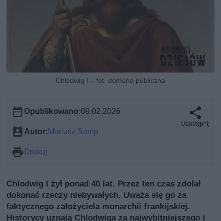
Chlodwig I – fot. domena publiczna
Opublikowano:
09.02.2026
Udostępnij
Autor:
Mariusz Samp
Drukuj
Chlodwig I żył ponad 40 lat. Przez ten czas zdołał
dokonać rzeczy niebywałych. Uważa się go za
faktycznego założyciela monarchii frankijskiej.
Historycy uznają Chlodwiga za najwybitniejszego i