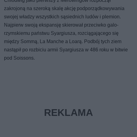
Chlodwig jako pierwszy z Merowingów rozpoczął
zakrojoną na szeroką skalę akcję podporządkowywania
swojej władzy wszystkich sąsiednich ludów i plemion.
Najpierw swoją ekspansję skierował przeciwko galo-
rzymskiemu państwu Syargiusza, rozciągającego się
między Sommą, La Manche a Loarą. Podbój tych ziem
nastąpił po rozbiciu armii Syargiusza w 486 roku w bitwie
pod Soissons.