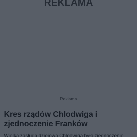
Kres rządów Chlodwiga i
zjednoczenie Franków
Wielką zasługą dziejową Chlodwiga było zjednoczenie