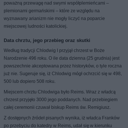
poważną przewagę nad swymi współplemieńcami –
plemionami germańskimi – które ze względu na
wyznawany arianizm nie mogły liczyć na poparcie
miejscowej ludności katolickiej.
Data chrztu, jego przebieg oraz skutki
Według tradycji Chlodwig I przyjął chrzest w Boże
Narodzenie 496 roku. O ile data dzienna (25 grudnia) jest
powszechnie akceptowana przez historyków, o tyle roczna
już nie. Sugeruje się, iż Chlodwig mógł ochrzcić się w 498,
500 lub dopiero 508 roku.
Miejscem chrztu Chlodwiga było Reims. Wraz z władcą
chrzest przyjęło 3000 jego poddanych. Nad przebiegiem
całej ceremonii czuwał biskup Reims św. Remigiusz.
Z dostępnych źródeł pisanych wynika, iż władca Franków
po przebyciu do katedry w Reims, udał się w kierunku