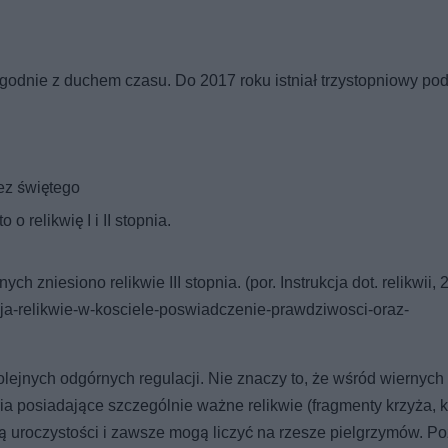
 zgodnie z duchem czasu. Do 2017 roku istniał trzystopniowy pod
ez świętego
 o relikwię I i II stopnia.
zniesiono relikwie III stopnia. (por. Instrukcja dot. relikwii, 
cja-relikwie-w-kosciele-poswiadczenie-prawdziwosci-oraz-
ejnych odgórnych regulacji. Nie znaczy to, że wśród wiernych 
ia posiadające szczególnie ważne relikwie (fragmenty krzyża, 
ją uroczystości i zawsze mogą liczyć na rzesze pielgrzymów. P