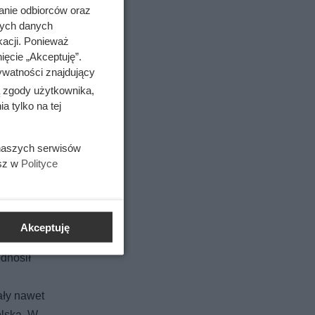
anie odbiorców oraz
nych danych
kacji. Ponieważ
jenia w
ięcie „Akceptuję”.
ywatności znajdujący
ą zgody użytkownika,
 tylko na tej
Ludzie,
 naszych serwisów
azach
esz w
Polityce
Akceptuję
, na
odnosił
ały nawet
olską. W