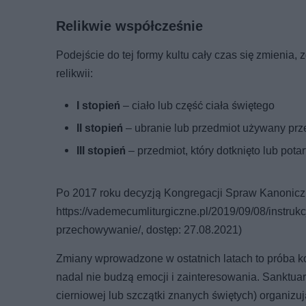
Relikwie współcześnie
Podejście do tej formy kultu cały czas się zmienia,
relikwii:
I stopień
– ciało lub część ciała świętego
II stopień
– ubranie lub przedmiot używany prz
III stopień
– przedmiot, który dotknięto lub potarto
Po 2017 roku decyzją Kongregacji Spraw Kanonicznych 
https://vademecumliturgiczne.pl/2019/09/08/instruk
przechowywanie/, dostęp: 27.08.2021)
Zmiany wprowadzone w ostatnich latach to próba kol
nadal nie budzą emocji i zainteresowania. Sanktuar
cierniowej lub szczątki znanych świętych) organizu