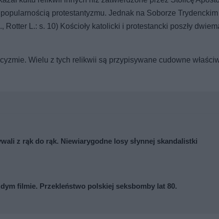
ą popularnością protestantyzmu. Jednak na Soborze Trydenckim
, Rotter L.: s. 10) Kościoły katolicki i protestancki poszły dwie
olicyzmie. Wielu z tych relikwii są przypisywane cudowne właściw
ywali z rąk do rąk. Niewiarygodne losy słynnej skandalistki
ażdym filmie. Przekleństwo polskiej seksbomby lat 80.