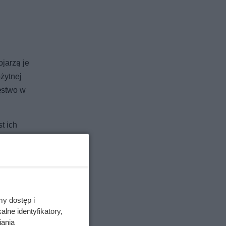
ojarzą je
żytnej
ięstwo w
t ich
kralnych
my dostęp i
lne identyfikatory,
iania