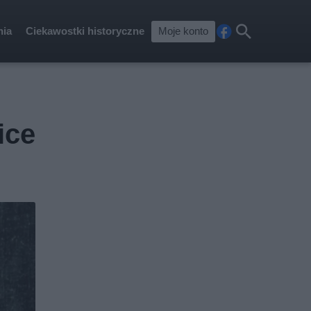
nia
Ciekawostki historyczne
Moje konto
Fa
Szu
ceb
kaj
ook
ice