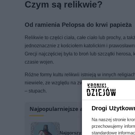
Czym są relikwie?
Od ramienia Pelopsa do krwi papieża
Relikwie to części ciała, całe ciało lub prochy, a t
jednoznacznie z kościołem katolickim i prawosławny
Grecji najczęściej była to broń lub szczątki herosa,
czasie wojen.
Różne formy kultu relikwii istnieją w innych religia
niewiele, ze względu na zwyczaje pogrzebowe) umi
– stupach.
Drogi Użytkow
Najpopularniejsze artykuły
Na naszej stronie kro
przechowujemy informa
standardowe informac
Najgorszy rok w życiu Mieszka II! 