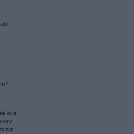
ział
2017:
relikwie
korony
oza tym