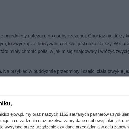
akże przedmioty należące do osoby czczonej. Chociaż niektórzy k
m, to zwyczaj zachowywania relikwii jest dużo starszy. W staro
 które miały chronić polis, w jakim się znajdowały i wróżyć zwyc
ch. Na przykład w buddyzmie przedmioty i części ciała (zwykle jes
eszcza się w specjalnie przeznaczonych do tego budynkach sa
niku,
nikidziejow.pl, my oraz naszych 1162 zaufanych partnerów uzyskuje
cje na urządzeniu oraz przetwarzamy dane osobowe, takie jak unika
je wysyłane przez urządzenie czy dane przeglądania w celu zapewn
Jak zaledwie jedno uderzenie zniszczyło potęgę polskiego króla?