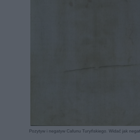
Pozytyw i negatyw Całunu Turyńskiego. Widać jak negat