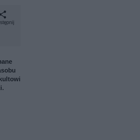
stępnij
nane
zasobu
kultowi
i.