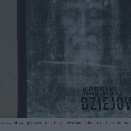
yw wydobywa głębię obrazu, dzięki odwróceniu kolorów - fot. domena 