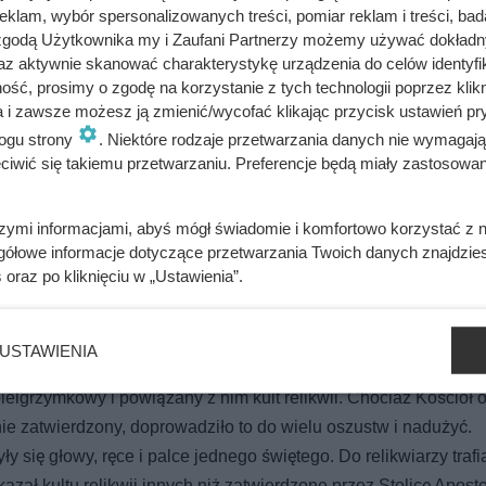
klam, wybór spersonalizowanych treści, pomiar reklam i treści, bad
 zgodą Użytkownika my i Zaufani Partnerzy możemy używać dokład
az aktywnie skanować charakterystykę urządzenia do celów identyfi
psji w 10 godzin. Zamiast jej pomóc, król wyjechał i szukał uko
ść, prosimy o zgodę na korzystanie z tych technologii poprzez klikn
a i zawsze możesz ją zmienić/wycofać klikając przycisk ustawień pr
ogu strony
. Niektóre rodzaje przetwarzania danych nie wymagaj
iwić się takiemu przetwarzaniu. Preferencje będą miały zastosowania
erwszych prześladowań. (por. Marecki J., Rotter L., 2012: s. 7) 
szymi informacjami, abyś mógł świadomie i komfortowo korzystać z
ch mistrz i zbawiciel – Jezus, byli upamiętniani tekstach i przek
gółowe informacje dotyczące przetwarzania Twoich danych znajdzi
 męczeństwa podczas mszy odprawianej z tej okazji.
s
oraz po kliknięciu w „Ustawienia”.
 z II w. n.e. Początkowo łączył się on bardziej z uszanowaniem
ja była zakazana. Według przekazu św. Helena, matka cesarza
USTAWIENIA
państwową, miała odnaleźć szczątki Krzyża Świętego (czyli tego
pielgrzymkowy i powiązany z nim kult relikwii. Chociaż Kościół 
lnie zatwierdzony, doprowadziło to do wielu oszustw i nadużyć.
 się głowy, ręce i palce jednego świętego. Do relikwiarzy trafi
kazał kultu relikwii innych niż zatwierdzone przez Stolicę Apost