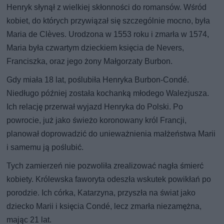
Henryk słynął z wielkiej skłonności do romansów. Wśród
kobiet, do których przywiązał się szczególnie mocno, była
Maria de Clèves. Urodzona w 1553 roku i zmarła w 1574,
Maria była czwartym dzieckiem księcia de Nevers,
Franciszka, oraz jego żony Małgorzaty Burbon.
Gdy miała 18 lat, poślubiła Henryka Burbon-Condé.
Niedługo później została kochanką młodego Walezjusza.
Ich relację przerwał wyjazd Henryka do Polski. Po
powrocie, już jako świeżo koronowany król Francji,
planował doprowadzić do unieważnienia małżeństwa Marii
i samemu ją poślubić.
Tych zamierzeń nie pozwoliła zrealizować nagła śmierć
kobiety. Królewska faworyta odeszła wskutek powikłań po
porodzie. Ich córka, Katarzyna, przyszła na świat jako
dziecko Marii i księcia Condé, lecz zmarła niezamężna,
mając 21 lat.