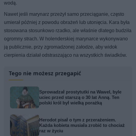
wodą.
Nawet jeśli marynarz przeżył samo przeciąganie, często
umierał później z powodu obrażeń lub utonięcia. Kara była
stosowana stosunkowo rzadko, ale właśnie dlatego budziła
ogromny strach. W holenderskiej marynarce wykonywano
ją publicznie, przy zgromadzonej załodze, aby widok
cierpienia działał odstraszająco na wszystkich świadków.
Tego nie możesz przegapić
Sprowadzał prostytutki na Wawel, byle
uciec przed starszą o 30 lat Anną. Ten
polski król był wielką porażką
Herodot pisał o tym z przerażeniem.
Każda kobieta musiała zrobić to chociaż
raz w życiu