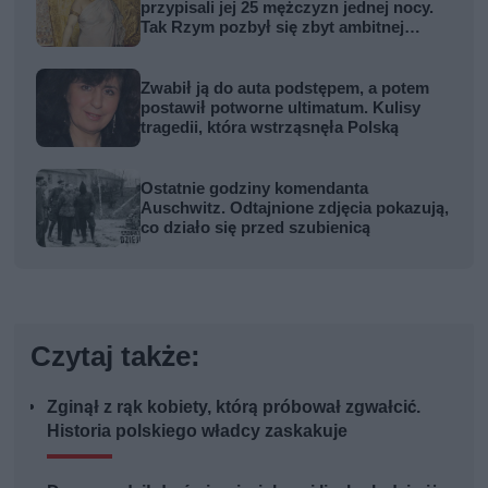
przypisali jej 25 mężczyzn jednej nocy.
Tak Rzym pozbył się zbyt ambitnej
kobiety
Zwabił ją do auta podstępem, a potem
postawił potworne ultimatum. Kulisy
tragedii, która wstrząsnęła Polską
Ostatnie godziny komendanta
Auschwitz. Odtajnione zdjęcia pokazują,
co działo się przed szubienicą
Czytaj także:
Zginął z rąk kobiety, którą próbował zgwałcić.
Historia polskiego władcy zaskakuje