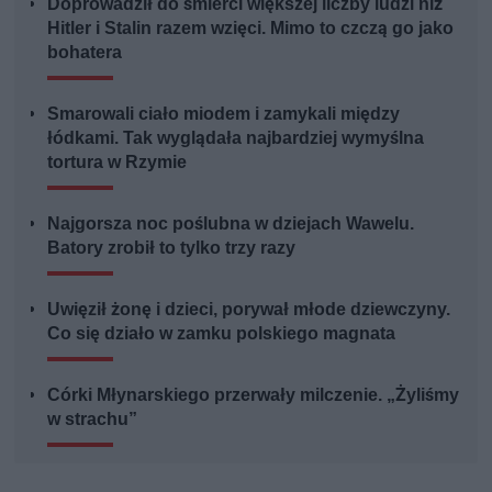
Doprowadził do śmierci większej liczby ludzi niż
Hitler i Stalin razem wzięci. Mimo to czczą go jako
bohatera
Smarowali ciało miodem i zamykali między
łódkami. Tak wyglądała najbardziej wymyślna
tortura w Rzymie
Najgorsza noc poślubna w dziejach Wawelu.
Batory zrobił to tylko trzy razy
Uwięził żonę i dzieci, porywał młode dziewczyny.
Co się działo w zamku polskiego magnata
Córki Młynarskiego przerwały milczenie. „Żyliśmy
w strachu”