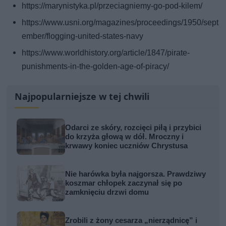
https://marynistyka.pl/przeciagniemy-go-pod-kilem/
https://www.usni.org/magazines/proceedings/1950/sept
ember/flogging-united-states-navy
https://www.worldhistory.org/article/1847/pirate-
punishments-in-the-golden-age-of-piracy/
Najpopularniejsze w tej chwili
Odarci ze skóry, rozcięci piłą i przybici
do krzyża głową w dół. Mroczny i
krwawy koniec uczniów Chrystusa
Nie harówka była najgorsza. Prawdziwy
koszmar chłopek zaczynał się po
zamknięciu drzwi domu
Zrobili z żony cesarza „nierządnicę” i