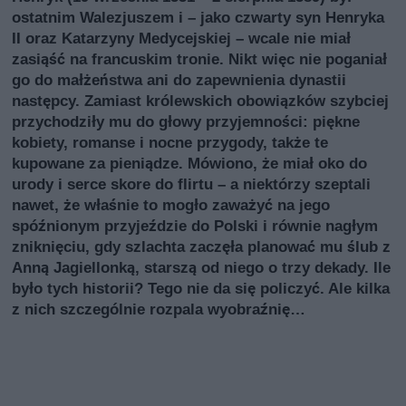
ostatnim Walezjuszem i – jako czwarty syn Henryka
II oraz Katarzyny Medycejskiej – wcale nie miał
zasiąść na francuskim tronie. Nikt więc nie poganiał
go do małżeństwa ani do zapewnienia dynastii
następcy. Zamiast królewskich obowiązków szybciej
przychodziły mu do głowy przyjemności: piękne
kobiety, romanse i nocne przygody, także te
kupowane za pieniądze. Mówiono, że miał oko do
urody i serce skore do flirtu – a niektórzy szeptali
nawet, że właśnie to mogło zaważyć na jego
spóźnionym przyjeździe do Polski i równie nagłym
zniknięciu, gdy szlachta zaczęła planować mu ślub z
Anną Jagiellonką, starszą od niego o trzy dekady. Ile
było tych historii? Tego nie da się policzyć. Ale kilka
z nich szczególnie rozpala wyobraźnię…