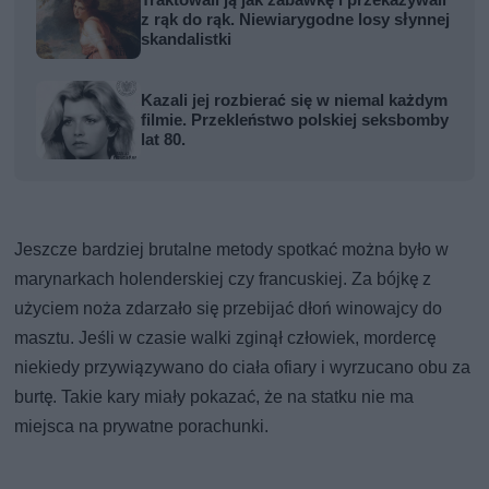
Traktowali ją jak zabawkę i przekazywali
z rąk do rąk. Niewiarygodne losy słynnej
skandalistki
Kazali jej rozbierać się w niemal każdym
filmie. Przekleństwo polskiej seksbomby
lat 80.
Jeszcze bardziej brutalne metody spotkać można było w
marynarkach holenderskiej czy francuskiej. Za bójkę z
użyciem noża zdarzało się przebijać dłoń winowajcy do
masztu. Jeśli w czasie walki zginął człowiek, mordercę
niekiedy przywiązywano do ciała ofiary i wyrzucano obu za
burtę. Takie kary miały pokazać, że na statku nie ma
miejsca na prywatne porachunki.