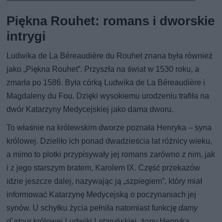
Piękna Rouhet: romans i dworskie
intrygi
Ludwika de La Béreaudière du Rouhet znana była również
jako „Piękna Rouhet”. Przyszła na świat w 1530 roku, a
zmarła po 1586. Była córką Ludwika de La Béreaudière i
Magdaleny du Fou. Dzięki wysokiemu urodzeniu trafiła na
dwór Katarzyny Medycejskiej jako dama dworu.
To właśnie na królewskim dworze poznała Henryka – syna
królowej. Dzieliło ich ponad dwadzieścia lat różnicy wieku,
a mimo to plotki przypisywały jej romans zarówno z nim, jak
i z jego starszym bratem, Karolem IX. Część przekazów
idzie jeszcze dalej, nazywając ją „szpiegiem”, który miał
informować Katarzynę Medycejską o poczynaniach jej
synów. U schyłku życia pełniła natomiast funkcję
damy
d`atour
królowej Ludwiki Lotaryńskiej, żony Henryka