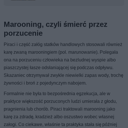
Marooning, czyli śmierć przez
porzucenie
Piraci i część załóg statków handlowych stosowali również
karę zwaną marooningiem (pol. marunowanie). Polegała
ona na porzuceniu człowieka na bezludnej wyspie albo
piaszczystej łasze odsłaniającej się podczas odpływu.
Skazaniec otrzymywał zwykle niewielki zapas wody, trochę
żywności i broń z pojedynczym nabojem.
Formalnie nie była to bezpośrednia egzekucja, ale w
praktyce większość porzuconych ludzi umierała z głodu,
pragnienia lub chorób. Piraci traktowali marooning jako
karę za zdradę, kradzież albo oszustwo wobec własnej
załogi. Co ciekawe, właśnie ta praktyka stała się później