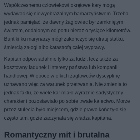
Współczesnemu człowiekowi okrętowe kary mogą
wydawać się niewyobrażalnym barbarzyństwem. Trzeba
jednak pamiętać, że dawny żaglowiec był zamkniętym
światem, oddalonym od portu nieraz o tysiące kilometrów.
Bunt kilku marynarzy mógł zakończyć się utratą statku,
śmiercią załogi albo katastrofą całej wyprawy.
Kapitan odpowiadał nie tylko za ludzi, lecz także za
kosztowny ładunek i interesy państwa lub kompanii
handlowej. W epoce wielkich żaglowców dyscyplinę
uznawano więc za warunek przetrwania. Nie zmienia to
jednak faktu, że wiele kar miało wyraźnie sadystyczny
charakter i pozostawiało po sobie trwałe kalectwo. Morze
przez stulecia było miejscem, gdzie prawo kończyło się
często tam, gdzie zaczynała się władza kapitana.
Romantyczny mit i brutalna