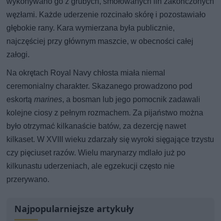
wykonywano go z grubych, smołowanych lin zakończonych
węzłami. Każde uderzenie rozcinało skórę i pozostawiało
głębokie rany. Kara wymierzana była publicznie,
najczęściej przy głównym maszcie, w obecności całej
załogi.
Na okrętach Royal Navy chłosta miała niemal
ceremonialny charakter. Skazanego prowadzono pod
eskortą
marines
, a bosman lub jego pomocnik zadawali
kolejne ciosy z pełnym rozmachem. Za pijaństwo można
było otrzymać kilkanaście batów, za dezercję nawet
kilkaset. W XVIII wieku zdarzały się wyroki sięgające trzystu
czy pięciuset razów. Wielu marynarzy mdlało już po
kilkunastu uderzeniach, ale egzekucji często nie
przerywano.
Najpopularniejsze artykuły