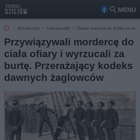
MENU
Fa
Szu
ceb
kaj
Aktualności
Ciekawostki
Dawni marynarze drżeli na samą 
ook
Przywiązywali mordercę do
ciała ofiary i wyrzucali za
burtę. Przerażający kodeks
dawnych żaglowców