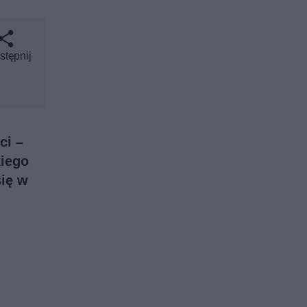
stępnij
ci –
kiego
się w