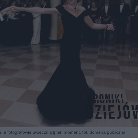
ie, a fotografowie uwieczniają ten moment, fot. domena publiczna