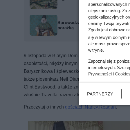
spersonalizowanych re
ulepszanie usług. Za
geolokalizacyjnych or
Sprowadzał prostytutki na Wawel, by
cenimy Twoją prywatno
porażką
Zgoda jest dobrowoln
się w lewym dolnym r
ale masz prawo sprzec
witrynie.
9 listopada w Białym Domu odbyło się zorganizowa
Zapoznaj się z poniż
osobistości, między innymi artystkę Glorię Vanderb
internetowych. Szcze
Barysznikowa i śpiewaczkę operową Leontyne Price.
Prywatności i Cookie
także piosenkarz Neil Diamond, znajdujący się u sz
Clint Eastwood, a także znany z kultowych filmów m
PARTNERZY
właśnie Travolta, razem z ksieżną Walii, stali się 
Przeczytaj o innych
gościach Nancy Reagan
.