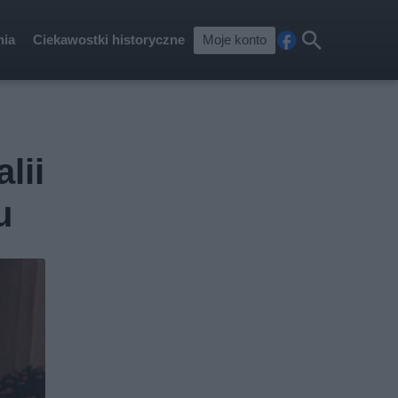
nia
Ciekawostki historyczne
Moje konto
Fa
Szu
ceb
kaj
ook
lii
u