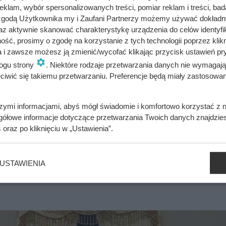
klam, wybór spersonalizowanych treści, pomiar reklam i treści, bad
 zgodą Użytkownika my i Zaufani Partnerzy możemy używać dokład
az aktywnie skanować charakterystykę urządzenia do celów identyfi
le uciec przed starszą o 30 lat Anną. Ten polski król był wielką
ść, prosimy o zgodę na korzystanie z tych technologii poprzez klikn
a i zawsze możesz ją zmienić/wycofać klikając przycisk ustawień pr
ogu strony
. Niektóre rodzaje przetwarzania danych nie wymagaj
iwić się takiemu przetwarzaniu. Preferencje będą miały zastosowania
ne przez Nancy Reagan przyjęcie. Pierwsza Dama zaprosiła w
szymi informacjami, abyś mógł świadomie i komfortowo korzystać z
ilt, imperatorkę świata kosmetyków Estée Lauder, tancerza Micha
gółowe informacje dotyczące przetwarzania Twoich danych znajdzi
 Na specjalną prośbę Diany, księżnej Walii, zaproszenia otrzy
s
oraz po kliknięciu w „Ustawienia”.
czytu popularności dzięki serialowi „Magnum” Tom Selleck, leg
uzycznych „Grease” i „Gorączka sobotniej nocy” John Travolta. I
USTAWIENIA
bohaterami pamiętnego wieczoru.