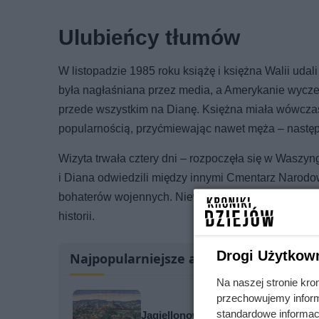
Ulubieńcy tłumów
W listopadzie 1985 roku książę i księżna Walii uda
była nagłaśniana przez media, a Amerykanie wyczekiw
przede wszystkim na Dianę. Księżna miała wówczas 
popularnością, przyćmiewając nawet męża – następc
Wizyta trwała cztery dni – rozpoczęła się w Waszyn
i Diana odwiedzili między innymi Cmentarz Narodow
bohaterów wojennych. Niewielu dziś o tym geście p
historii.
Drogi Użytkow
Najpopularniejsze artykuły
Na naszej stronie kro
przechowujemy informa
standardowe informac
Jagiellonowie skoczyli sobie do gar