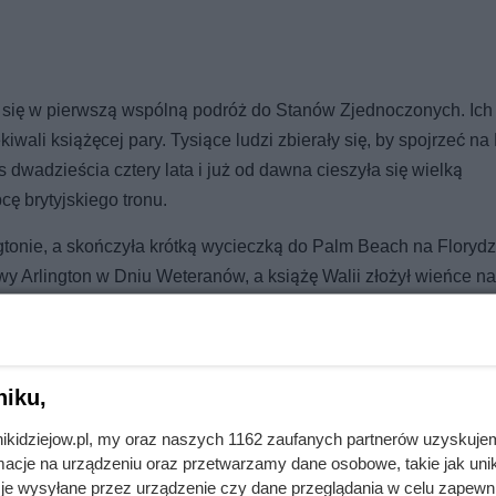
li się w pierwszą wspólną podróż do Stanów Zjednoczonych. Ich
ali książęcej pary. Tysiące ludzi zbierały się, by spojrzeć na 
dwadzieścia cztery lata i już od dawna cieszyła się wielką
ę brytyjskiego tronu.
gtonie, a skończyła krótką wycieczką do Palm Beach na Florydz
y Arlington w Dniu Weteranów, a książę Walii złożył wieńce n
amięta. Całą wizytę naznaczyło jedno wydarzenie, które przesz
niku,
nikidziejow.pl, my oraz naszych 1162 zaufanych partnerów uzyskuje
cje na urządzeniu oraz przetwarzamy dane osobowe, takie jak unika
je wysyłane przez urządzenie czy dane przeglądania w celu zapewn
deł o Węgry. Kto zdradził?