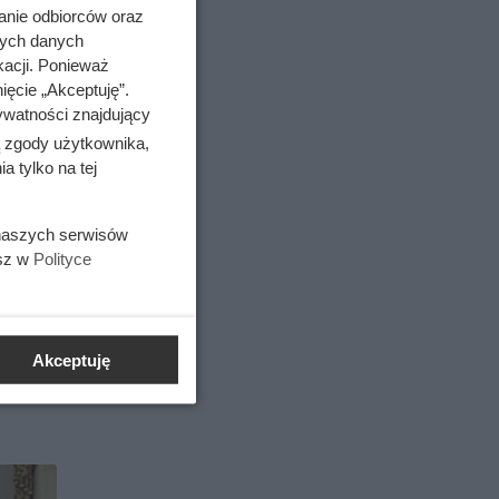
anie odbiorców oraz
nych danych
kacji. Ponieważ
ięcie „Akceptuję”.
ywatności znajdujący
ą zgody użytkownika,
 tylko na tej
ybitne
 naszych serwisów
iła
esz w
Polityce
mali
enda kina
 to
Akceptuję