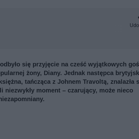
Udo
odbyło się przyjęcie na cześć wyjątkowych goś
popularnej żony, Diany. Jednak następca brytyjs
księżna, tańcząca z Johnem Travoltą, znalazła 
li niezwykły moment – czarujący, może nieco
 niezapomniany.