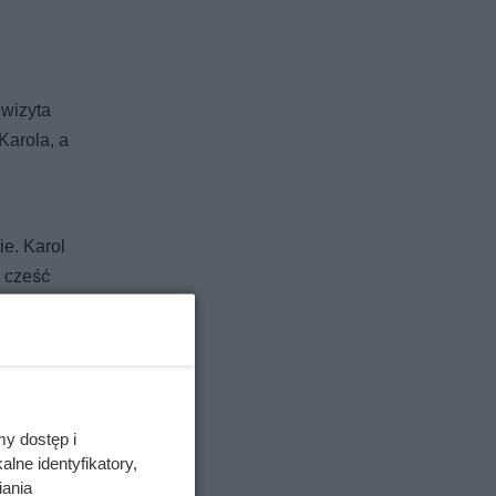
 wizyta
Karola, a
ie. Karol
a cześć
ło do
my dostęp i
lne identyfikatory,
iania