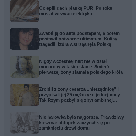
Ocieplił dach pianką PUR. Po roku
musiał wezwać elektryka
Zwabił ją do auta podstępem, a potem
postawił potworne ultimatum. Kulisy
tragedii, która wstrząsnęła Polską
Nigdy wcześniej nikt nie widział
monarchy w takim stanie. Śmierć
pierwszej żony złamała polskiego króla
Zrobili z żony cesarza „nierządnicę” i
przypisali jej 25 mężczyzn jednej nocy.
Tak Rzym pozbył się zbyt ambitnej
kobiety
Nie harówka była najgorsza. Prawdziwy
koszmar chłopek zaczynał się po
zamknięciu drzwi domu