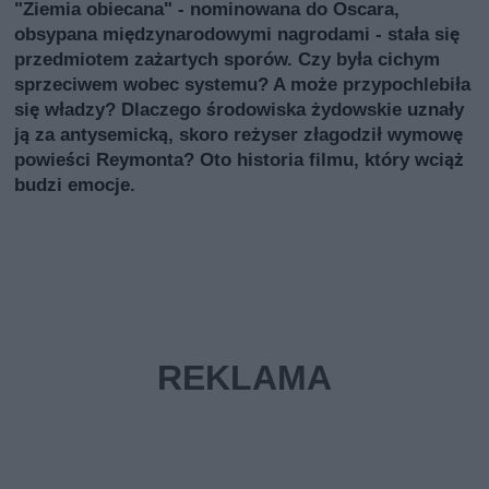
"Ziemia obiecana" - nominowana do Oscara,
obsypana międzynarodowymi nagrodami - stała się
przedmiotem zażartych sporów. Czy była cichym
sprzeciwem wobec systemu? A może przypochlebiła
się władzy? Dlaczego środowiska żydowskie uznały
ją za antysemicką, skoro reżyser złagodził wymowę
powieści Reymonta? Oto historia filmu, który wciąż
budzi emocje.