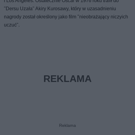
i Los Angeles. Ostatecznie Oscar w 1976 roku trafił do
"Dersu Uzała" Akiry Kurosawy, który w uzasadnieniu
nagrody został określony jako film "nieobrażający niczyich
uczuć".