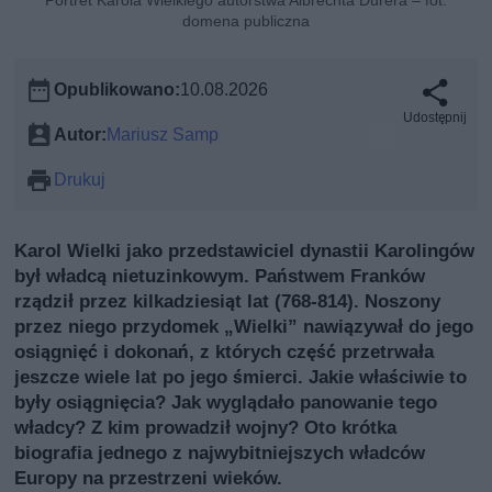
Portret Karola Wielkiego autorstwa Albrechta Dürera – fot.
domena publiczna
Opublikowano:
10.08.2026
Udostępnij
Autor:
Mariusz Samp
Drukuj
Karol Wielki jako przedstawiciel dynastii Karolingów
był władcą nietuzinkowym. Państwem Franków
rządził przez kilkadziesiąt lat (768-814). Noszony
przez niego przydomek „Wielki” nawiązywał do jego
osiągnięć i dokonań, z których część przetrwała
jeszcze wiele lat po jego śmierci. Jakie właściwie to
były osiągnięcia? Jak wyglądało panowanie tego
władcy? Z kim prowadził wojny? Oto krótka
biografia jednego z najwybitniejszych władców
Europy na przestrzeni wieków.