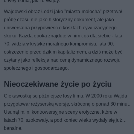
u Reymonta, jak i u Wajdy.
Wajdowski obraz Łodzi jako "miasta-molocha" przetrwał
próbę czasu nie jako historyczny dokument, ale jako
uniwersalna przypowieść o kosztach cywilizacyjnego
skoku. Każda epoka znajduje w nim coś dla siebie - lata
70. widziały krytykę moralnego kompromisu, lata 90.
ostrzeżenie przed dzikim kapitalizmem, a dziś może być
czytany jako refleksja nad ceną dynamicznego rozwoju
społecznego i gospodarczego.
Nieoczekiwane życie po życiu
Ciekawostką są późniejsze losy filmu. W 2000 roku Wajda
przygotował reżyserską wersję, skróconą o ponad 30 minut.
Usunął m.in. kontrowersyjne sceny erotyczne, które w
latach 70. szokowały, a pod koniec wieku wydały się już…
banalne.