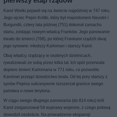
pierwszy etap rządów
Karol Wielki pojawił się na świecie najpóźniej w 747 roku.
Jego ojciec Pepin Krótki, który był majordomem Neustrii i
Burgundii, cztery lata później (751) dokonał zamachu
stanu, zostając nowym władcą Franków. Jego panowanie
trwało do śmierci (768), po której Frankami rządzili dwaj
jego synowie: młodszy Karloman i starszy Karol.
Obaj władcy, rządzący w osobnych dzielnicach,
rywalizowali ze sobą przez kilka lat. Ich spór przerwała
dopiero śmierć Karlomana w 771 roku, co pozwoliło
Karolowi przejąć dziedzictwo brata. Od tej pory starszy z
synów Pepina sukcesywnie rozszerzał granice swego
państwa o nowe terytoria.
W ciągu swego długiego panowania (do 814 roku) król
Karol zorganizował 54 wyprawy wojenne, z czego połową
dowodził osobiście. Na prowadzenie ekspansji