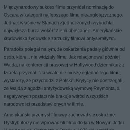
Międzynarodowy sukces filmu przyniósł nominację do
Oscara w kategorii najlepszego filmu nieanglojęzycznego.
Jednak właśnie w Stanach Zjednoczonych wybuchła
największa burza wokół "Ziemi obiecanej". Amerykańskie
środowiska żydowskie zarzuciły filmowi antysemityzm.
Paradoks polegał na tym, że oskarżenia padały głównie od
osób, które... nie widziały filmu. Jak relacjonował później
Wajda, na konferencji prasowej w Hollywood dziennikarz z
Izraela przyznał: "Ja wcale nie muszę oglądać tego filmu,
wystarczy, że przychodzi z Polski". Krytycy nie dostrzegali,
że Wajda złagodził antyżydowską wymowę Reymonta, a
negatywnych postaci nie brakuje wśród wszystkich
narodowości przedstawionych w filmie.
Amerykański przemysł filmowy zachował się ostrożnie.
Dystrybutorzy nie wprowadzili filmu do kin w Nowym Jorku