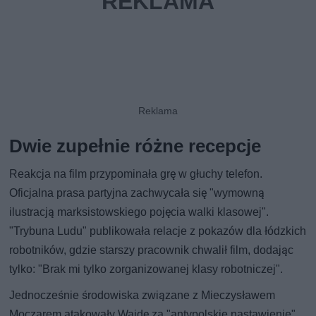
Dwie zupełnie różne recepcje
Reakcja na film przypominała grę w głuchy telefon.
Oficjalna prasa partyjna zachwycała się "wymowną
ilustracją marksistowskiego pojęcia walki klasowej".
"Trybuna Ludu" publikowała relacje z pokazów dla łódzkich
robotników, gdzie starszy pracownik chwalił film, dodając
tylko: "Brak mi tylko zorganizowanej klasy robotniczej".
Jednocześnie środowiska związane z Mieczysławem
Moczarem atakowały Wajdę za "antypolskie nastawienie".