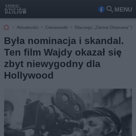
MENU
Fa
Szu
ceb
kaj
Aktualności
Ciekawostki
Dlaczego „Ziemia Obiecana” Waj
ook
Była nominacja i skandal.
Ten film Wajdy okazał się
zbyt niewygodny dla
Hollywood