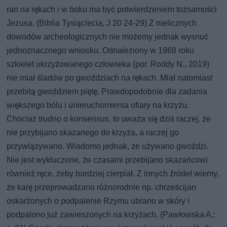
ran na rękach i w boku ma być potwierdzeniem tożsamości
Jezusa. (Biblia Tysiąclecia, J 20 24-29) Z nielicznych
dowodów archeologicznych nie możemy jednak wysnuć
jednoznacznego wniosku. Odnaleziony w 1968 roku
szkielet ukrzyżowanego człowieka (por. Roddy N., 2019)
nie miał śladów po gwoździach na rękach. Miał natomiast
przebitą gwoździem piętę. Prawdopodobnie dla zadania
większego bólu i unieruchomienia ofiary na krzyżu.
Chociaż trudno o konsensus, to uważa się dziś raczej, że
nie przybijano skazanego do krzyża, a raczej go
przywiązywano. Wiadomo jednak, że używano gwoździ.
Nie jest wykluczone, że czasami przebijano skazańcowi
również ręce, żeby bardziej cierpiał. Z innych źródeł wiemy,
że karę przeprowadzano różnorodnie np. chrześcijan
oskarżonych o podpalenie Rzymu ubrano w skóry i
podpalono już zawieszonych na krzyżach. (Pawłowska A.: