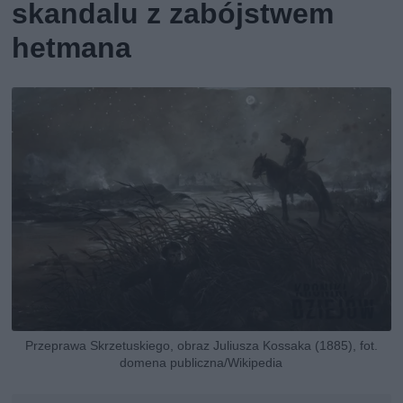
skandalu z zabójstwem
hetmana
Przeprawa Skrzetuskiego, obraz Juliusza Kossaka (1885), fot.
domena publiczna/Wikipedia