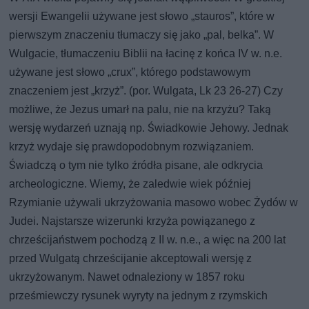
wersji Ewangelii używane jest słowo „stauros”, które w
pierwszym znaczeniu tłumaczy się jako „pal, belka”. W
Wulgacie, tłumaczeniu Biblii na łacinę z końca IV w. n.e.
używane jest słowo „crux”, którego podstawowym
znaczeniem jest „krzyż”. (por. Wulgata, Lk 23 26-27) Czy
możliwe, że Jezus umarł na palu, nie na krzyżu? Taką
wersję wydarzeń uznają np. Świadkowie Jehowy. Jednak
krzyż wydaje się prawdopodobnym rozwiązaniem.
Świadczą o tym nie tylko źródła pisane, ale odkrycia
archeologiczne. Wiemy, że zaledwie wiek później
Rzymianie używali ukrzyżowania masowo wobec Żydów w
Judei. Najstarsze wizerunki krzyża powiązanego z
chrześcijaństwem pochodzą z II w. n.e., a więc na 200 lat
przed Wulgatą chrześcijanie akceptowali wersję z
ukrzyżowanym. Nawet odnaleziony w 1857 roku
prześmiewczy rysunek wyryty na jednym z rzymskich