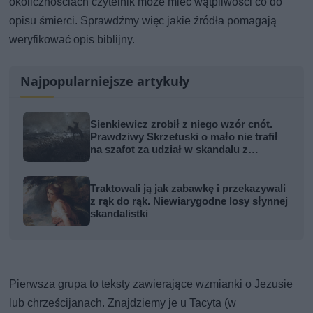
okolicznościach czytelnik może mieć wątpliwości co do
opisu śmierci. Sprawdźmy więc jakie źródła pomagają
weryfikować opis biblijny.
Najpopularniejsze artykuły
Sienkiewicz zrobił z niego wzór cnót.
Prawdziwy Skrzetuski o mało nie trafił
na szafot za udział w skandalu z
zabójstwem hetmana
Traktowali ją jak zabawkę i przekazywali
z rąk do rąk. Niewiarygodne losy słynnej
skandalistki
Pierwsza grupa to teksty zawierające wzmianki o Jezusie
lub chrześcijanach. Znajdziemy je u Tacyta (w