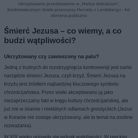
Ukrzyżowanie przedstawione w „Hortus deliciarium”,
średniowiecznym dziele przeoryszy Herrady z Landsbergu - fot.
domena publiczna
Śmierć Jezusa – co wiemy, a co
budzi wątpliwości?
Ukrzyżowany czy zawieszony na palu?
Jedną z trudnych do rozstrzygnięcia kontrowersji jest samo
narzędzie śmierci Jezusa, czyli krzyż. Śmierć Jezusa na
krzyżu jest źródłem najbardziej kluczowego symbolu
chrześcijaństwa. Przez wieki akceptowano ją jako
niezaprzeczalny fakt w kręgu kultury chrześcijańskiej, ale
już nie w islamie i niektórych odłamach gnostyckich (Jezus
w Koranie nie zostaje ukrzyżowany, ale to temat na osobne
rozważania).
W XIX wieku pojawiły się jednak wątpliwości. W greckiej