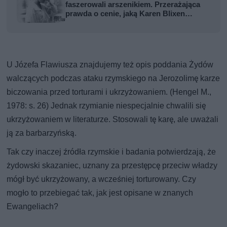
faszerowali arszenikiem. Przerażająca
prawda o cenie, jaką Karen Blixen
zapłaciła za Afrykę
U Józefa Flawiusza znajdujemy też opis poddania Żydów
walczących podczas ataku rzymskiego na Jerozolimę karze
biczowania przed torturami i ukrzyżowaniem. (Hengel M.,
1978: s. 26) Jednak rzymianie niespecjalnie chwalili się
ukrzyżowaniem w literaturze. Stosowali tę karę, ale uważali
ją za barbarzyńską.
Tak czy inaczej źródła rzymskie i badania potwierdzają, że
żydowski skazaniec, uznany za przestępcę przeciw władzy
mógł być ukrzyżowany, a wcześniej torturowany. Czy
mogło to przebiegać tak, jak jest opisane w znanych
Ewangeliach?