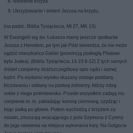
Niesienie krzyża
Ukrzyżowanie i śmierć Jezusa na krzyżu.
(na podst.: Biblia Tysiąclecia, Mt 27, MK 15)
W Ewangelii wg św. Łukasza mamy jeszcze spotkanie
Jezusa z Herodem, po tym jak Piłat stwierdza, że nie może
sądzić mieszkańca Galilei (prowincją podległą Piłatowi
była Judea). (Biblia Tysiąclecia, Łk 23 8-12) Z tych samych
źródeł czerpiemy dośćszczegółowy opis sądu i samej
kaźni. Po wydaniu wyroku skazany zostaje poddany
biczowaniu i oddany na pastwę żołnierzy, którzy robią
sobie z niego pośmiewisko. Przede wszystkim zadają mu
cierpienie m. in. zakładając koronę cierniową, szydząc i
bijąc pałką po głowie. Potem wychodzą z krzyżem za
miasto, zmuszają wracającego z pola Szymona z Cyreny
do jego niesienia na miejsce wykonania kary. Na Golgocie