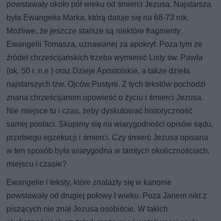
powstawały około pół wieku od śmierci Jezusa. Najstarsza
była Ewangelia Marka, którą datuje się na 68-73 rok.
Możliwe, że jeszcze starsze są niektóre fragmenty
Ewangelii Tomasza, uznawanej za apokryf. Poza tym ze
źródeł chrześcijańskich trzeba wymienić Listy św. Pawła
(ok. 50 r. n.e.) oraz Dzieje Apostolskie, a także dzieła
najstarszych tzw. Ojców Pustyni. Z tych tekstów pochodzi
znana chrześcijanom opowieść o życiu i śmierci Jezusa.
Nie miejsce tu i czas, żeby dyskutować historyczność
samej postaci. Skupimy się na wiarygodności opisów sądu,
przebiegu egzekucji i śmierci. Czy śmierć Jezusa opisana
w ten sposób była wiarygodna w tamtych okolicznościach,
miejscu i czasie?
Ewangelie i teksty, które znalazły się w kanonie
powstawały od drugiej połowy I wieku. Poza Janem nikt z
piszących nie znał Jezusa osobiście. W takich