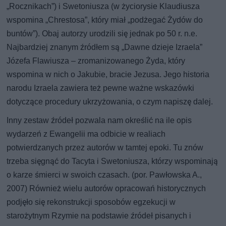
„Rocznikach”) i Swetoniusza (w życiorysie Klaudiusza
wspomina „Chrestosa”, który miał „podżegać Żydów do
buntów”). Obaj autorzy urodzili się jednak po 50 r. n.e.
Najbardziej znanym źródłem są „Dawne dzieje Izraela”
Józefa Flawiusza – zromanizowanego Żyda, który
wspomina w nich o Jakubie, bracie Jezusa. Jego historia
narodu Izraela zawiera też pewne ważne wskazówki
dotyczące procedury ukrzyżowania, o czym napiszę dalej.
Inny zestaw źródeł pozwala nam określić na ile opis
wydarzeń z Ewangelii ma odbicie w realiach
potwierdzanych przez autorów w tamtej epoki. Tu znów
trzeba sięgnąć do Tacyta i Swetoniusza, którzy wspominają
o karze śmierci w swoich czasach. (por. Pawłowska A.,
2007) Również wielu autorów opracowań historycznych
podjęło się rekonstrukcji sposobów egzekucji w
starożytnym Rzymie na podstawie źródeł pisanych i