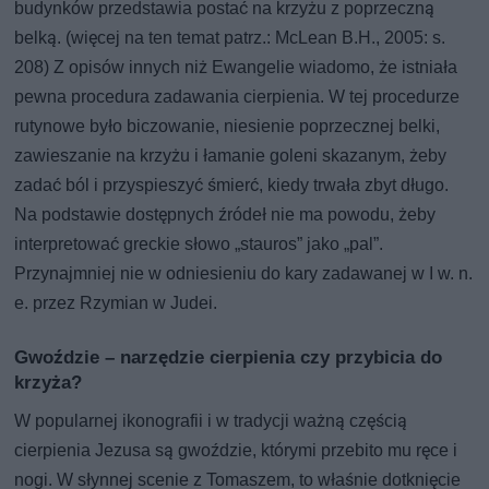
budynków przedstawia postać na krzyżu z poprzeczną
belką. (więcej na ten temat patrz.: McLean B.H., 2005: s.
208) Z opisów innych niż Ewangelie wiadomo, że istniała
pewna procedura zadawania cierpienia. W tej procedurze
rutynowe było biczowanie, niesienie poprzecznej belki,
zawieszanie na krzyżu i łamanie goleni skazanym, żeby
zadać ból i przyspieszyć śmierć, kiedy trwała zbyt długo.
Na podstawie dostępnych źródeł nie ma powodu, żeby
interpretować greckie słowo „stauros” jako „pal”.
Przynajmniej nie w odniesieniu do kary zadawanej w I w. n.
e. przez Rzymian w Judei.
Gwoździe – narzędzie cierpienia czy przybicia do
krzyża?
W popularnej ikonografii i w tradycji ważną częścią
cierpienia Jezusa są gwoździe, którymi przebito mu ręce i
nogi. W słynnej scenie z Tomaszem, to właśnie dotknięcie