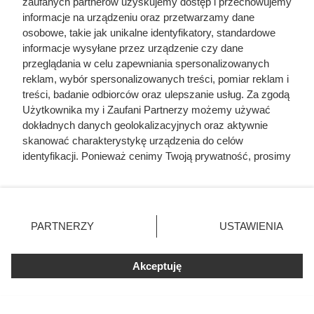
zaufanych partnerów uzyskujemy dostęp i przechowujemy
najsłynniejszych postaci polskiej literatury — i co w
informacje na urządzeniu oraz przetwarzamy dane
jego życiu nie pasowało do romantycznego mitu?
osobowe, takie jak unikalne identyfikatory, standardowe
informacje wysyłane przez urządzenie czy dane
przeglądania w celu zapewniania spersonalizowanych
reklam, wybór spersonalizowanych treści, pomiar reklam i
treści, badanie odbiorców oraz ulepszanie usług. Za zgodą
Użytkownika my i Zaufani Partnerzy możemy używać
dokładnych danych geolokalizacyjnych oraz aktywnie
skanować charakterystykę urządzenia do celów
identyfikacji. Ponieważ cenimy Twoją prywatność, prosimy
o zgodę na korzystanie z tych technologii poprzez
kliknięcie „Akceptuję”. Zgoda jest dobrowolna i zawsze
możesz ją zmienić/wycofać klikając przycisk ustawień
prywatności znajdujący się w lewym dolnym rogu strony
PARTNERZY
USTAWIENIA
. Niektóre rodzaje przetwarzania danych nie wymagają
zgody użytkownika, ale masz prawo sprzeciwić się
Akceptuję
takiemu przetwarzaniu. Preferencje będą miały
zastosowania tylko na tej witrynie.
Zapoznaj się z poniższymi informacjami, abyś mógł