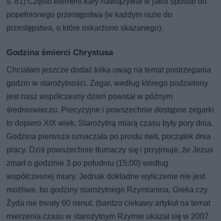
s. 81) Często element kary nawiązywał w jakiś sposób do
popełnionego przestępstwa (w każdym razie do
przestępstwa, o które oskarżono skazanego).
Godzina śmierci Chrystusa
Chciałam jeszcze dodać kilka uwag na temat postrzegania
godzin w starożytności. Zegar, według którego podzielony
jest nasz współczesny dzień powstał w późnym
średniowieczu. Precyzyjne i powszechnie dostępne zegarki
to dopiero XIX wiek. Starożytną miarą czasu były pory dnia.
Godzina pierwsza oznaczała po prostu świt, początek dnia
pracy. Dziś powszechnie tłumaczy się i przyjmuje, że Jezus
zmarł o godzinie 3 po południu (15:00) według
współczesnej miary. Jednak dokładne wyliczenie nie jest
możliwe, bo godziny starożytnego Rzymianina, Greka czy
Żyda nie trwały 60 minut. (bardzo ciekawy artykuł na temat
mierzenia czasu w starożytnym Rzymie ukazał się w 2007