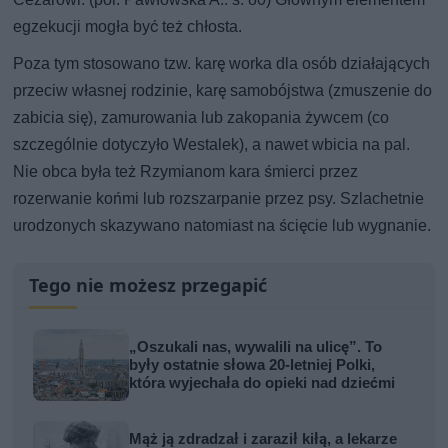
egzekucji mogła być też chłosta.
Poza tym stosowano tzw. karę worka dla osób działających
przeciw własnej rodzinie, karę samobójstwa (zmuszenie do
zabicia się), zamurowania lub zakopania żywcem (co
szczególnie dotyczyło Westalek), a nawet wbicia na pal.
Nie obca była też Rzymianom kara śmierci przez
rozerwanie końmi lub rozszarpanie przez psy. Szlachetnie
urodzonych skazywano natomiast na ścięcie lub wygnanie.
Tego nie możesz przegapić
„Oszukali nas, wywalili na ulicę”. To
były ostatnie słowa 20-letniej Polki,
która wyjechała do opieki nad dziećmi
Mąż ją zdradzał i zaraził kiłą, a lekarze