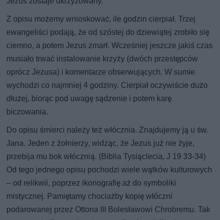
Jezus zostaje ukrzyżowany.
Z opisu możemy wnioskować, ile godzin cierpiał. Trzej
ewangeliści podają, że od szóstej do dziewiątej zrobiło się
ciemno, a potem Jezus zmarł. Wcześniej jeszcze jakiś czas
musiało trwać instalowanie krzyży (dwóch przestępców
oprócz Jezusa) i komentarze obserwujących. W sumie
wychodzi co najmniej 4 godziny. Cierpiał oczywiście dużo
dłużej, biorąc pod uwagę sądzenie i potem karę
biczowania.
Do opisu śmierci należy też włócznia. Znajdujemy ją u św.
Jana. Jeden z żołnierzy, widząc, że Jezus już nie żyje,
przebija mu bok włócznią. (Biblia Tysiąclecia, J 19 33-34)
Od tego jednego opisu pochodzi wiele wątków kulturowych
– od relikwii, poprzez ikonografię aż do symboliki
mistycznej. Pamiętamy chociażby kopię włóczni
podarowanej przez Ottona III Bolesławowi Chrobremu. Tak