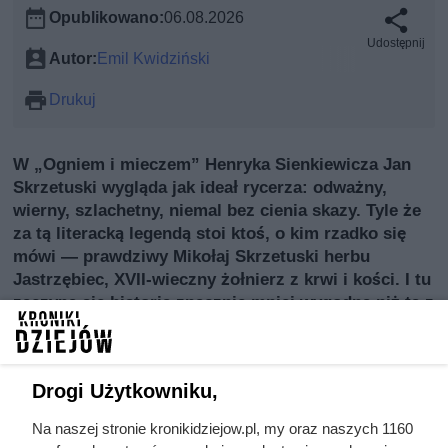
Opublikowano:
06.08.2026
Udostępnij
Autor:
Emil Kwidziński
Drukuj
W „Ogniem i mieczem” Henryka Sienkiewicza Jan
Skrzetuski wygląda jak ideał rycerza: odważny,
wierny, szlachetny, niemal bez cienia skazy. Tyle że
za tą literacką legendą stoi ktoś, o kim rzadko się
mówi — prawdziwy Mikołaj Skrzetuski herbu
Jastrzębiec, XVII‑wieczny żołnierz z krwi i kości. I tu
zaczyna się historia znacznie mniej wygodna niż ta z
kart powieści. Bo pierwowzór Skrzetuskiego potrafił
być bohaterem, ale równie często wpadał w kłopoty:
waleczny na polu bitwy, a poza nim uwikłany w
Drogi Użytkowniku,
burdy, spory i procesy, które ciągnęły się za nim
latami. Kim naprawdę był człowiek, który
Na naszej stronie kronikidziejow.pl, my oraz naszych 1160
zainspirował Sienkiewicza do stworzenia jednej z