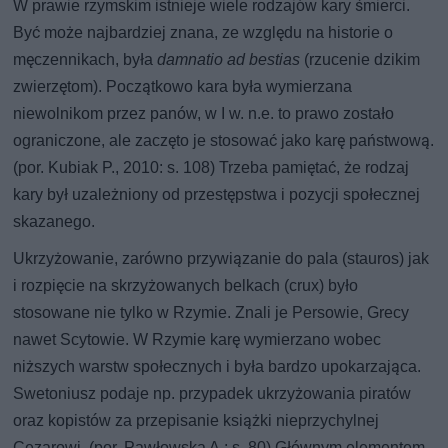
W prawie rzymskim istnieje wiele rodzajów kary śmierci.
Być może najbardziej znana, ze względu na historie o
męczennikach, była
damnatio ad bestias
(rzucenie dzikim
zwierzętom). Początkowo kara była wymierzana
niewolnikom przez panów, w I w. n.e. to prawo zostało
ograniczone, ale zaczęto je stosować jako karę państwową.
(por. Kubiak P., 2010: s. 108) Trzeba pamiętać, że rodzaj
kary był uzależniony od przestępstwa i pozycji społecznej
skazanego.
Ukrzyżowanie, zarówno przywiązanie do pala (stauros) jak
i rozpięcie na skrzyżowanych belkach (crux) było
stosowane nie tylko w Rzymie. Znali je Persowie, Grecy
nawet Scytowie. W Rzymie karę wymierzano wobec
niższych warstw społecznych i była bardzo upokarzająca.
Swetoniusz podaje np. przypadek ukrzyżowania piratów
oraz kopistów za przepisanie książki nieprzychylnej
Cezarowi. (por. Pawłowska A.: s. 80) Głównym elementem