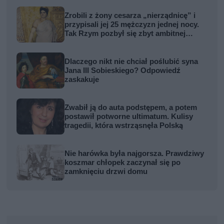
Zrobili z żony cesarza „nierządnicę” i
przypisali jej 25 mężczyzn jednej nocy.
Tak Rzym pozbył się zbyt ambitnej
kobiety
Dlaczego nikt nie chciał poślubić syna
Jana III Sobieskiego? Odpowiedź
zaskakuje
Zwabił ją do auta podstępem, a potem
postawił potworne ultimatum. Kulisy
tragedii, która wstrząsnęła Polską
Nie harówka była najgorsza. Prawdziwy
koszmar chłopek zaczynał się po
zamknięciu drzwi domu