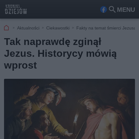
MENU
Fa
Szu
ceb
kaj
Aktualności
Ciekawostki
Fakty na temat śmierci Jezusa
ook
Tak naprawdę zginął
Jezus. Historycy mówią
wprost