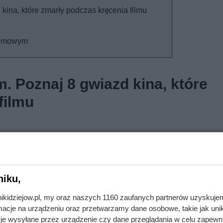
kina, które zmarły podczas kręcenia filmu
filmowym
. Poznaj 8 gwiazd kina, które
filmu
arnego Bruce’a Lee. Brandon grał tego dnia Erica Dravena, g
nie filmowym zaczęły dziać się dziwne rzeczy. Jeden z technikó
niku,
 Codzienne burze zniszczyły zaś większość scenografii filmowej
. Wszystko to jednak było początkiem serii niefortunnych wydar
nikidziejow.pl, my oraz naszych 1160 zaufanych partnerów uzyskuje
cje na urządzeniu oraz przetwarzamy dane osobowe, takie jak unika
ia sceny, w której gangster Funboy (w tę rolę wcielił się Micha
je wysyłane przez urządzenie czy dane przeglądania w celu zapewn