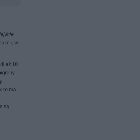
ejście
dukcji, w
dł aż 10
migreny
ę
ruce ma
e są