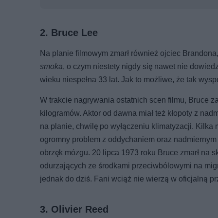
2. Bruce Lee
Na planie filmowym zmarł również ojciec Brandona, B
smoka
, o czym niestety nigdy się nawet nie dowiedz
wieku niespełna 33 lat. Jak to możliwe, że tak wy
W trakcie nagrywania ostatnich scen filmu, Bruce
kilogramów. Aktor od dawna miał też kłopoty z nadm
na planie, chwilę po wyłączeniu klimatyzacji. Kilka
ogromny problem z oddychaniem oraz nadmiernym po
obrzęk mózgu. 20 lipca 1973 roku Bruce zmarł n
odurzających ze środkami przeciwbólowymi na mig
jednak do dziś. Fani wciąż nie wierzą w oficjalną 
3. Olivier Reed