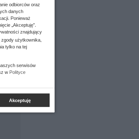
ły się
anie odbiorców oraz
i.
nych danych
kacji. Ponieważ
na
ięcie „Akceptuję”.
żytku
ywatności znajdujący
 Brandon
ą zgody użytkownika,
go aktora.
 tylko na tej
 naszych serwisów
esz w
Polityce
jenia w
Akceptuję