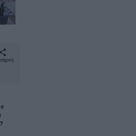
stępnij
ie
u
m?