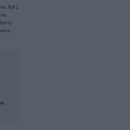
lmu. Był 2
 na
iał 61
viera
rii