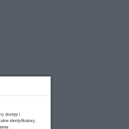
łównego
w został
, przez
zeń.
my dostęp i
lne identyfikatory,
el
iania