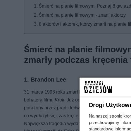
Śmierć na planie filmowym. Poznaj 8 gwiazd 
Śmierć na planie filmowym - znani aktorzy
8 aktorów i aktorek, którzy zmarli na planie 
Śmierć na planie filmowym
zmarły podczas kręcenia 
1. Brandon Lee
31 marca 1993 roku zmarł Brandon Lee, syn legend
bohatera filmu
Kruk
. Już od pierwszej sceny na pla
Drogi Użytkow
porażony przez prąd i ledwo udało się go uratować.
co wydłużył się czas kręcenia najważniejszych scen
Na naszej stronie kro
przechowujemy informa
Największa tragedia wydarzyła się podczas nagrywan
standardowe informac