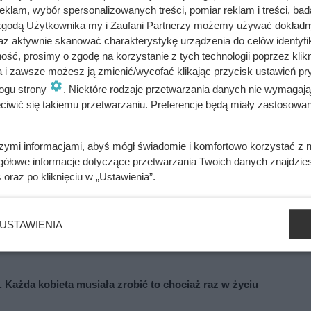
ała zostać naładowana „ślepakami”, jednak w rewolwerze znalaz
klam, wybór spersonalizowanych treści, pomiar reklam i treści, bad
 było osoby, która odpowiedzialna była za bezpieczeństwo bron
 zgodą Użytkownika my i Zaufani Partnerzy możemy używać dokład
az aktywnie skanować charakterystykę urządzenia do celów identyfi
żyć miała amunicja szkolna. Jak się później okazało, została o
ść, prosimy o zgodę na korzystanie z tych technologii poprzez klikn
eczna. Owszem, przed oddaniem ekipie filmowej amunicji do u
a i zawsze możesz ją zmienić/wycofać klikając przycisk ustawień pr
ogromna, że porównywano ją do siły amunicji broni strzeleckiej.
ogu strony
. Niektóre rodzaje przetwarzania danych nie wymagaj
o szybkiej interwencji pogotowia, nie udało się uratować młode
iwić się takiemu przetwarzaniu. Preferencje będą miały zastosowania
szymi informacjami, abyś mógł świadomie i komfortowo korzystać z
gółowe informacje dotyczące przetwarzania Twoich danych znajdzi
s
oraz po kliknięciu w „Ustawienia”.
psji w 10 godzin. Zamiast jej pomóc, król wyjechał i szukał uko
USTAWIENIA
. Każda kobieta musiała zrobić to chociaż raz w życiu