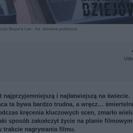
raz Bruce’a Lee - fot. domena publiczna
Udo
t najprzyjemniejszą i najłatwiejszą na świecie.
ca ta bywa bardzo trudna, a wręcz… śmierteln
odczas kręcenia kluczowych scen, zmarło wiel
jaki sposób zakończył życie na planie filmowy
w trakcie nagrywania filmu.