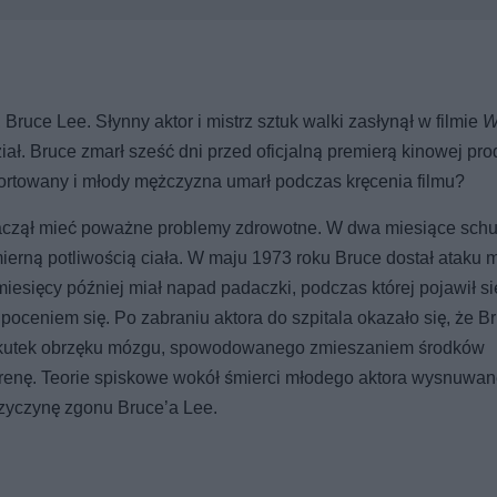
ruce Lee. Słynny aktor i mistrz sztuk walki zasłynął w filmie
W
iał. Bruce zmarł sześć dni przed oficjalną premierą kinowej pro
sportowany i młody mężczyzna umarł podczas kręcenia filmu?
 zaczął mieć poważne problemy zdrowotne. W dwa miesiące schu
ierną potliwością ciała. W maju 1973 roku Bruce dostał ataku 
 miesięcy później miał napad padaczki, podczas której pojawił si
ceniem się. Po zabraniu aktora do szpitala okazało się, że B
a skutek obrzęku mózgu, spowodowanego zmieszaniem środków
renę. Teorie spiskowe wokół śmierci młodego aktora wysnuwan
przyczynę zgonu Bruce’a Lee.