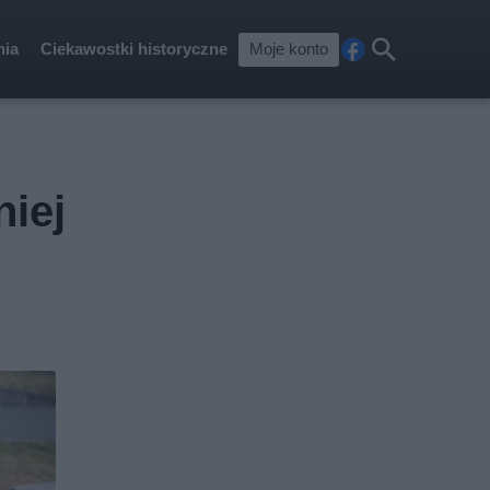
nia
Ciekawostki historyczne
Moje konto
Fa
Szu
ceb
kaj
ook
niej