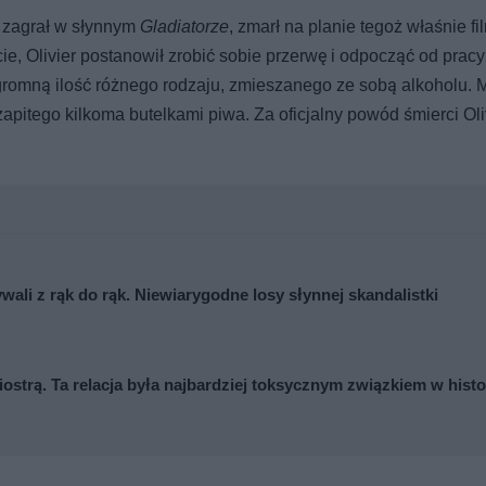
 zagrał w słynnym
Gladiatorze
, zmarł na planie tegoż właśnie fi
ie, Olivier postanowił zrobić sobie przerwę i odpocząć od pracy
ogromną ilość różnego rodzaju, zmieszanego ze sobą alkoholu. M
zapitego kilkoma butelkami piwa. Za oficjalny powód śmierci Oli
ywali z rąk do rąk. Niewiarygodne losy słynnej skandalistki
iostrą. Ta relacja była najbardziej toksycznym związkiem w histo