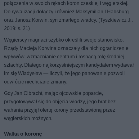
połączenia w swoich rękach koron czeskiej i węgierskiej.
Do rywalizacji dołączyli również Maksymilian I Habsburg
oraz Janosz Korwin, syn zmarłego władcy. (Tyszkiewicz J.,
2019: s. 21)
Węgierscy magnaci szybko określili swoje stanowisko.
Rządy Macieja Korwina oznaczały dla nich ograniczenie
wpływów, wzmacnianie centrum i rosnącą rolę średniej
szlachty. Dlatego najkorzystniejszym kandydatem wydawał
im się Władysław — liczyli, że jego panowanie pozwoli
odwrócić niechciane zmiany.
Gdy Jan Olbracht, mając ojcowskie poparcie,
przygotowywał się do objęcia władzy, jego brat bez
wahania przyjął ofertę korony przedstawioną przez
węgierskich możnych.
Walka o koronę