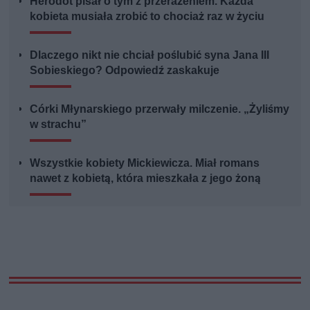
Herodot pisał o tym z przerażeniem. Każda
kobieta musiała zrobić to chociaż raz w życiu
Dlaczego nikt nie chciał poślubić syna Jana III
Sobieskiego? Odpowiedź zaskakuje
Córki Młynarskiego przerwały milczenie. „Żyliśmy
w strachu”
Wszystkie kobiety Mickiewicza. Miał romans
nawet z kobietą, która mieszkała z jego żoną