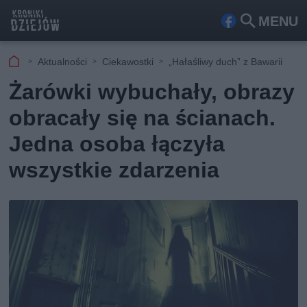
MENU
Fa
Szu
ceb
kaj
Aktualności
Ciekawostki
„Hałaśliwy duch” z Bawarii
ook
Żarówki wybuchały, obrazy
obracały się na ścianach.
Jedna osoba łączyła
wszystkie zdarzenia