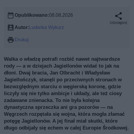
Opublikowano:
08.08.2026
Udostępnij
Autor:
Ludwika Wykurz
Drukuj
Walka o władzę potrafi rozbić nawet najtwardsze
rody — a w dziejach Jagiellonów widać to jak na
dłoni. Dwaj bracia, Jan Olbracht i Władysław
Jagiellończyk, stanęli po przeciwnych stronach w
bezwzględnym starciu o węgierską koronę, gdzie
liczyły się nie tylko ambicje i układy, ale też ciosy
zadawane znienacka. To nie była kolejna
dynastyczna sprzeczka ani gra pozorów — na
Węgrzech rozpętała się wojna, która mogła złamać
potęgę Jagiellonów. A jej finał miał skutki, które
długo odbijały się echem w całej Europie Środkowej.