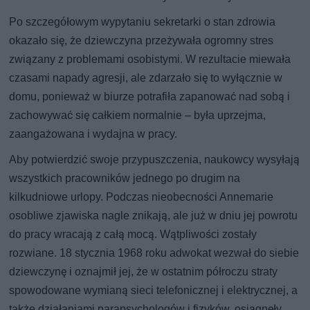
Po szczegółowym wypytaniu sekretarki o stan zdrowia
okazało się, że dziewczyna przeżywała ogromny stres
związany z problemami osobistymi. W rezultacie miewała
czasami napady agresji, ale zdarzało się to wyłącznie w
domu, ponieważ w biurze potrafiła zapanować nad sobą i
zachowywać się całkiem normalnie – była uprzejma,
zaangażowana i wydajna w pracy.
Aby potwierdzić swoje przypuszczenia, naukowcy wysyłają
wszystkich pracowników jednego po drugim na
kilkudniowe urlopy. Podczas nieobecności Annemarie
osobliwe zjawiska nagle znikają, ale już w dniu jej powrotu
do pracy wracają z całą mocą. Wątpliwości zostały
rozwiane. 18 stycznia 1968 roku adwokat wezwał do siebie
dziewczynę i oznajmił jej, że w ostatnim półroczu straty
spowodowane wymianą sieci telefonicznej i elektrycznej, a
także działaniami parapsychologów i fizyków, osiągnęły