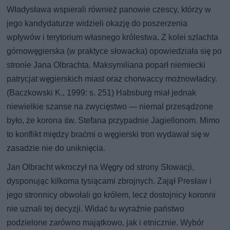
Władysława wspierali również panowie czescy, którzy w
jego kandydaturze widzieli okazję do poszerzenia
wpływów i terytorium własnego królestwa. Z kolei szlachta
górnowęgierska (w praktyce słowacka) opowiedziała się po
stronie Jana Olbrachta. Maksymiliana poparł niemiecki
patrycjat węgierskich miast oraz chorwaccy możnowładcy.
(Baczkowski K., 1999: s. 251) Habsburg miał jednak
niewielkie szanse na zwycięstwo — niemal przesądzone
było, że korona św. Stefana przypadnie Jagiellonom. Mimo
to konflikt między braćmi o węgierski tron wydawał się w
zasadzie nie do uniknięcia.
Jan Olbracht wkroczył na Węgry od strony Słowacji,
dysponując kilkoma tysiącami zbrojnych. Zajął Presław i
jego stronnicy obwołali go królem, lecz dostojnicy koronni
nie uznali tej decyzji. Widać tu wyraźnie państwo
podzielone zarówno majątkowo, jak i etnicznie. Wybór