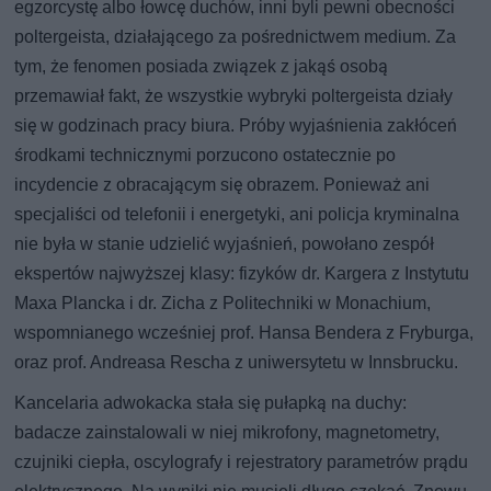
egzorcystę albo łowcę duchów, inni byli pewni obecności
poltergeista, działającego za pośrednictwem medium. Za
tym, że fenomen posiada związek z jakąś osobą
przemawiał fakt, że wszystkie wybryki poltergeista działy
się w godzinach pracy biura. Próby wyjaśnienia zakłóceń
środkami technicznymi porzucono ostatecznie po
incydencie z obracającym się obrazem. Ponieważ ani
specjaliści od telefonii i energetyki, ani policja kryminalna
nie była w stanie udzielić wyjaśnień, powołano zespół
ekspertów najwyższej klasy: fizyków dr. Kargera z Instytutu
Maxa Plancka i dr. Zicha z Politechniki w Monachium,
wspomnianego wcześniej prof. Hansa Bendera z Fryburga,
oraz prof. Andreasa Rescha z uniwersytetu w Innsbrucku.
Kancelaria adwokacka stała się pułapką na duchy:
badacze zainstalowali w niej mikrofony, magnetometry,
czujniki ciepła, oscylografy i rejestratory parametrów prądu