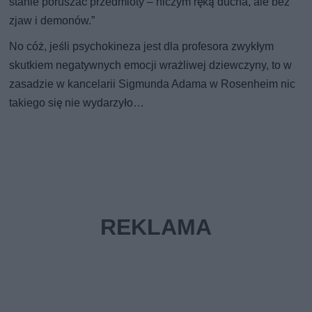
stanie poruszać przedmioty – niczym ręką ducha, ale bez
zjaw i demonów.”
No cóż, jeśli psychokineza jest dla profesora zwykłym
skutkiem negatywnych emocji wrażliwej dziewczyny, to w
zasadzie w kancelarii Sigmunda Adama w Rosenheim nic
takiego się nie wydarzyło…