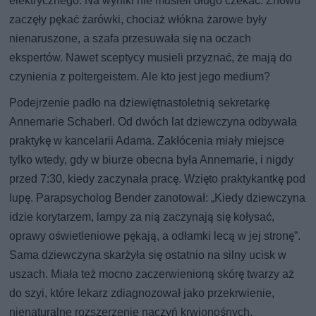
elektrycznego. Na wyniki nie musieli długo czekać. Znowu
zaczęły pękać żarówki, chociaż włókna żarowe były
nienaruszone, a szafa przesuwała się na oczach
ekspertów. Nawet sceptycy musieli przyznać, że mają do
czynienia z poltergeistem. Ale kto jest jego medium?
Podejrzenie padło na dziewiętnastoletnią sekretarkę
Annemarie Schaberl. Od dwóch lat dziewczyna odbywała
praktykę w kancelarii Adama. Zakłócenia miały miejsce
tylko wtedy, gdy w biurze obecna była Annemarie, i nigdy
przed 7:30, kiedy zaczynała pracę. Wzięto praktykantkę pod
lupę. Parapsycholog Bender zanotował: „Kiedy dziewczyna
idzie korytarzem, lampy za nią zaczynają się kołysać,
oprawy oświetleniowe pękają, a odłamki lecą w jej stronę”.
Sama dziewczyna skarżyła się ostatnio na silny ucisk w
uszach. Miała też mocno zaczerwienioną skórę twarzy aż
do szyi, które lekarz zdiagnozował jako przekrwienie,
nienaturalne rozszerzenie naczyń krwionośnych.