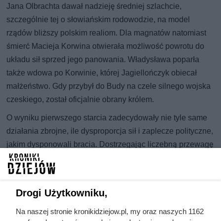
Jana Olbrachta dawał nadzieję średniej szlachcie,
szczególnie tej o słowiańskim rodowodzie, na model
rządów bliższy polskim realiom. Dla magnatów natomiast
śmierć Macieja Korwina otwierała możliwość powrotu do
układu sił sprzed jego panowania. Władysława poparła
także wdowa po Korwinie, której Jagiellończyk obiecał
małżeństwo. Gdy przybył do Budy na czele silnego wojska
czeskiego, został oficjalnie obrany królem.
O wyniku pierwszego starcia zadecydowały nie tyle same
działania zbrojne, ile dysproporcja sił i zaplecze polityczne,
jakim dysponowali bracia. Dostrzegając liczebną przewagę
armii Władysława, po kilku nieudanych potyczkach Jan
Olbracht zgodził się na pokój (Koszyce, 20 lutego 1491 r.).
Zgodnie z jego postanowieniami królewicz Olbracht
Drogi Użytkowniku,
otrzymywał Głogów, a w dalszej perspektywie miał dostać
kolejne ziemie śląskie.
Na naszej stronie kronikidziejow.pl, my oraz naszych 1162