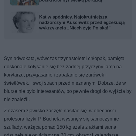
polski król był wielką porażką
Kat w spódnicy. Najokrutniejsza
nadzorczyni Auschwitz przed egzekucją
wykrzyknęła „Niech żyje Polska!”
Syn adwokata, wówczas trzynastoletni chłopak, pamięta
doskonale kołysanie się bez żadnej przyczyny lamp na
korytarzu, przygasanie i zapalanie się żarówek i
świetlówek, i swój strach przed nieznanym. Dobrze, że w
biurze nie było interesantów, bo pewnie drogi do wyjścia by
nie znaleźli.
Z czasem zjawisko zaczęło nasilać się: w obecności
profesora fizyki P. Büchela wysunęły się samoczynnie
szuflady, ważąca ponad 150 kg szafa z aktami sama
odsunęła się od ściany na 30 cm, obrazy i kalendarze