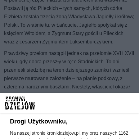
Postawił ją ród Pileckich – tych samych, których córka
Elżbieta została trzecią żoną Władysława Jagiełły i królową
Polski. To właśnie tu, w Łańcucie, Jagiełło spotykał się z
księciem Witoldem, a Zygmunt Stary gościł u Pileckich
wraz z cesarzem Zygmuntem Luksemburczykiem.
Prawdziwy przełom nastąpił jednak na przełomie XVI i XVII
wieku, gdy dobra przeszły w ręce Stadnickich. To oni
przenieśli siedzibę na teren dzisiejszego zamku i wznieśli
pierwsze murowane założenie – na planie podkowy, z
czterema narożnymi basztami. Niestety, właściciel okazał
się większym awanturnikiem niż budowniczym.
Drogi Użytkowniku,
Na naszej stronie kronikidziejow.pl, my oraz naszych 1162