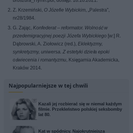
broszura_Hymn.pdf, dostęp: 18.10.2021.
Z. Krzemiński,
O Józefie Wybickim
, „Palestra”,
nr28/1984.
G. Zając,
Konfederat – reformator. Wolność w
przedemigracyjnej poezji Józefa Wybickiego
[w:] R.
Dąbrowski, A. Ziołowicz (red.),
Eklektyzmy,
synkretyzmy, uniwersa. Z estetyki dzieła epoki
oświecenia i romantyzmu
, Księgarnia Akademicka,
Kraków 2014.
Najpopularniejsze w tej chwili
Kazali jej rozbierać się w niemal każdym
filmie. Przekleństwo polskiej seksbomby
lat 80.
Kat w spódnicy. Najokrutniejsza