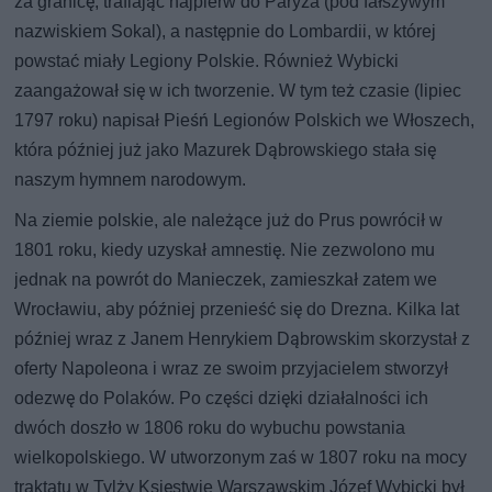
za granicę, trafiając najpierw do Paryża (pod fałszywym
nazwiskiem Sokal), a następnie do Lombardii, w której
powstać miały Legiony Polskie. Również Wybicki
zaangażował się w ich tworzenie. W tym też czasie (lipiec
1797 roku) napisał Pieśń Legionów Polskich we Włoszech,
która później już jako Mazurek Dąbrowskiego stała się
naszym hymnem narodowym.
Na ziemie polskie, ale należące już do Prus powrócił w
1801 roku, kiedy uzyskał amnestię. Nie zezwolono mu
jednak na powrót do Manieczek, zamieszkał zatem we
Wrocławiu, aby później przenieść się do Drezna. Kilka lat
później wraz z Janem Henrykiem Dąbrowskim skorzystał z
oferty Napoleona i wraz ze swoim przyjacielem stworzył
odezwę do Polaków. Po części dzięki działalności ich
dwóch doszło w 1806 roku do wybuchu powstania
wielkopolskiego. W utworzonym zaś w 1807 roku na mocy
traktatu w Tylży Księstwie Warszawskim Józef Wybicki był