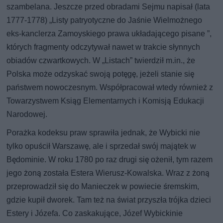
szambelana. Jeszcze przed obradami Sejmu napisał (lata
1777-1778) „Listy patryotyczne do Jaśnie Wielmożnego
eks-kanclerza Zamoyskiego prawa układającego pisane ”,
których fragmenty odczytywał nawet w trakcie słynnych
obiadów czwartkowych. W „Listach” twierdził m.in., że
Polska może odzyskać swoją potęgę, jeżeli stanie się
państwem nowoczesnym. Współpracował wtedy również z
Towarzystwem Ksiąg Elementarnych i Komisją Edukacji
Narodowej.
Porażka kodeksu praw sprawiła jednak, że Wybicki nie
tylko opuścił Warszawę, ale i sprzedał swój majątek w
Będominie. W roku 1780 po raz drugi się ożenił, tym razem
jego żoną została Estera Wierusz-Kowalska. Wraz z żoną
przeprowadził się do Manieczek w powiecie śremskim,
gdzie kupił dworek. Tam też na świat przyszła trójka dzieci
Estery i Józefa. Co zaskakujące, Józef Wybickinie