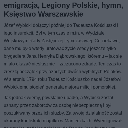
emigracja, Legiony Polskie, hymn,
Księstwo Warszawskie
Józef Wybicki dołączył później do Tadeusza Kościuszki i
jego insurekcji. Był w tym czasie m.in. w Wydziale
Wojskowym Rady Zastępczej Tymczasowej. Co ciekawe,
dane mu było wtedy uratować życie wtedy jeszcze tylko
brygadiera Jana Henryka Dąbrowskiego, któremu – jak się
miało okazać niesłusznie – zarzucono zdradę. Ten czas to
zresztą początek przyjaźni tych dwóch wybitnych Polaków.
W sierpniu 1794 roku Tadeusz Kościuszko nadał Józefowi
Wybickiemu stopień generała majora milicji pomorskiej.
Jak jednak wiemy, powstanie upadło, a Wybicki został
uznany przez zaborców za osobę niebezpieczną i był
poszukiwany przez ich służby. Za swoją działalność został
ukarany konfiskatą majątku w Manieczkach. Wyemigrował