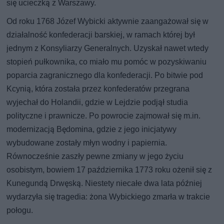
się ucieczką z Warszawy.
Od roku 1768 Józef Wybicki aktywnie zaangażował się w
działalność konfederacji barskiej, w ramach której był
jednym z Konsyliarzy Generalnych. Uzyskał nawet wtedy
stopień pułkownika, co miało mu pomóc w pozyskiwaniu
poparcia zagranicznego dla konfederacji. Po bitwie pod
Kcynią, która została przez konfederatów przegrana
wyjechał do Holandii, gdzie w Lejdzie podjął studia
polityczne i prawnicze. Po powrocie zajmował się m.in.
modernizacją Będomina, gdzie z jego inicjatywy
wybudowane zostały młyn wodny i papiernia.
Równocześnie zaszły pewne zmiany w jego życiu
osobistym, bowiem 17 października 1773 roku ożenił się z
Kunegundą Drwęską. Niestety niecałe dwa lata później
wydarzyła się tragedia: żona Wybickiego zmarła w trakcie
połogu.