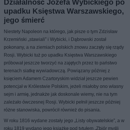
Działalność Józefa Wybickiego po
upadku Księstwa Warszawskiego,
jego śmierć
Niestety Napoleon na którego, jak pisze o tym Zdzisław
Krzemiński „stawiali” i Wybicki, i Dąbrowski został
pokonany, a na ziemiach polskich znowu zaczęły się rządy
Rosji. Wybicki tuż po upadku Księstwa Warszawskiego
próbował jeszcze tworzyć na zajętych przez to państwo
terenach siatkę wywiadowczą. Powiązany później z
księciem Adamem Czartoryskim widział jeszcze pewien
potencjał w Królestwie Polskim, jeżeli miałoby ono własny
sejm i armię, jednakże jak doskonale wiemy, nie na tym
zależało ówczesnej Rosji. Wybicki pełnił jeszcze później
różne stanowiska, powrócił również do pisania.
W roku 1816 wydane zostały jego „Listy obywatelskie”, a w
roku 1819 wydano jego książkę pod tytułem „Zbiór myśli