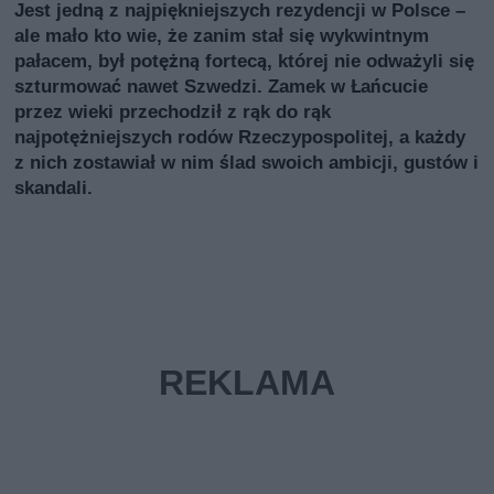
Jest jedną z najpiękniejszych rezydencji w Polsce –
ale mało kto wie, że zanim stał się wykwintnym
pałacem, był potężną fortecą, której nie odważyli się
szturmować nawet Szwedzi. Zamek w Łańcucie
przez wieki przechodził z rąk do rąk
najpotężniejszych rodów Rzeczypospolitej, a każdy
z nich zostawiał w nim ślad swoich ambicji, gustów i
skandali.