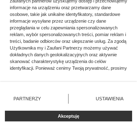
zaufanych partnerów uzyskujemy dostęp i przechowujemy
informacje na urządzeniu oraz przetwarzamy dane
osobowe, takie jak unikalne identyfikatory, standardowe
informacje wysyłane przez urządzenie czy dane
przeglądania w celu zapewniania spersonalizowanych
reklam, wybór spersonalizowanych treści, pomiar reklam i
treści, badanie odbiorców oraz ulepszanie usług. Za zgodą
Użytkownika my i Zaufani Partnerzy możemy używać
dokładnych danych geolokalizacyjnych oraz aktywnie
skanować charakterystykę urządzenia do celów
identyfikacji. Ponieważ cenimy Twoją prywatność, prosimy
Diabeł i Szwedzi
o zgodę na korzystanie z tych technologii poprzez
kliknięcie „Akceptuję”. Zgoda jest dobrowolna i zawsze
Stanisław Stadnicki, zwany „Diabłem Łańcuckim”, zapisał
możesz ją zmienić/wycofać klikając przycisk ustawień
się w historii jako jeden z największych warchołów I
prywatności znajdujący się w lewym dolnym rogu strony
PARTNERZY
USTAWIENIA
Rzeczypospolitej. Notorycznie ignorował wyroki sądowe,
. Niektóre rodzaje przetwarzania danych nie wymagają
zgody użytkownika, ale masz prawo sprzeciwić się
napadał na sąsiadów, a prywatną wojnę ze starostą
Akceptuję
takiemu przetwarzaniu. Preferencje będą miały
leżajskim prowadził z takim rozmachem, że w 1608 roku
zastosowania tylko na tej witrynie.
jego siedziba została zrównana z ziemią. Aby spłacić długi,
Zapoznaj się z poniższymi informacjami, abyś mógł
musiał sprzedać rodzinne gniazdo Stanisławowi