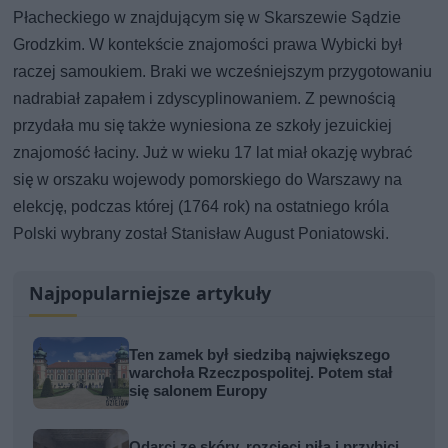
Płacheckiego w znajdującym się w Skarszewie Sądzie
Grodzkim. W kontekście znajomości prawa Wybicki był
raczej samoukiem. Braki we wcześniejszym przygotowaniu
nadrabiał zapałem i zdyscyplinowaniem. Z pewnością
przydała mu się także wyniesiona ze szkoły jezuickiej
znajomość łaciny. Już w wieku 17 lat miał okazję wybrać
się w orszaku wojewody pomorskiego do Warszawy na
elekcję, podczas której (1764 rok) na ostatniego króla
Polski wybrany został Stanisław August Poniatowski.
Najpopularniejsze artykuły
Ten zamek był siedzibą największego
warchoła Rzeczpospolitej. Potem stał
się salonem Europy
Odarci ze skóry, rozcięci piłą i przybici