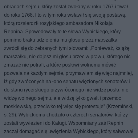
obradach sejmu, który został zwołany w roku 1767 i trwał
do roku 1768. I to w tym roku wsławił się swoją postawą,
którą rozsierdził rosyjskiego ambasadora Nikołaja
Repnina. Spowodowały to te słowa Wybickiego, który
pomimo braku udzielenia mu głosu przez marszałka
zwrócił się do zebranych tymi słowami: „Ponieważ, książę
marszałku, nie dajesz mi głosu przeciw prawu, którego nic
zmazać nie potrafi, a które posłowi wolnemu mówić
pozwala na każdym sejmie, przymawiam się więc najmniej,
iż gdy zwróconych na łono senatu więzionych senatorów i
do stanu rycerskiego przywróconego nie widzę posła, nie
widzę wolnego sejmu, ale widzę tylko gwałt i przemoc
moskiewską, przeciwko tej więc się protestuje” (Krzemiński,
s. 29). Wybickiemu chodziło o czterech senatorów, którzy
zostali wywiezieni do Kaługi. Wspomniany zaś Repnin
zaczął domagać się uwięzienia Wybickiego, który salwował