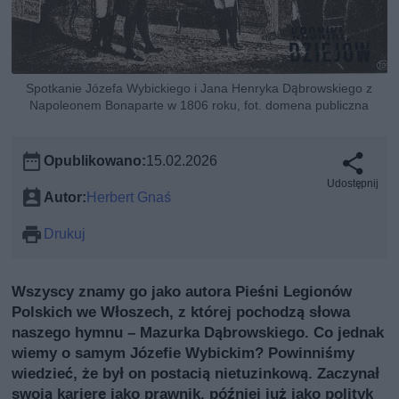
Spotkanie Józefa Wybickiego i Jana Henryka Dąbrowskiego z
Napoleonem Bonaparte w 1806 roku, fot. domena publiczna
Opublikowano:
15.02.2026
Udostępnij
Autor:
Herbert Gnaś
Drukuj
Wszyscy znamy go jako autora Pieśni Legionów
Polskich we Włoszech, z której pochodzą słowa
naszego hymnu – Mazurka Dąbrowskiego. Co jednak
wiemy o samym Józefie Wybickim? Powinniśmy
wiedzieć, że był on postacią nietuzinkową. Zaczynał
swoją karierę jako prawnik, później już jako polityk