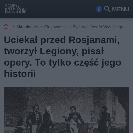
MENU
Fa
Szu
ceb
kaj
Aktualności
Ciekawostki
Życiorys Józefa Wybickiego
ook
Uciekał przed Rosjanami,
tworzył Legiony, pisał
opery. To tylko część jego
historii