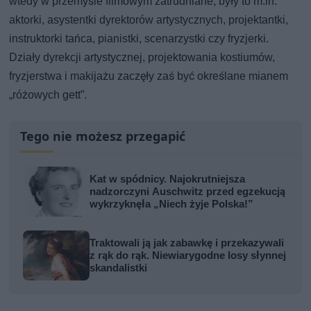
wtedy w przemyśle filmowym zatrudniane, były to m.in.
aktorki, asystentki dyrektorów artystycznych, projektantki,
instruktorki tańca, pianistki, scenarzystki czy fryzjerki.
Działy dyrekcji artystycznej, projektowania kostiumów,
fryzjerstwa i makijażu zaczęły zaś być określane mianem
„różowych gett”.
Tego nie możesz przegapić
Kat w spódnicy. Najokrutniejsza
nadzorczyni Auschwitz przed egzekucją
wykrzyknęła „Niech żyje Polska!”
Traktowali ją jak zabawkę i przekazywali
z rąk do rąk. Niewiarygodne losy słynnej
skandalistki