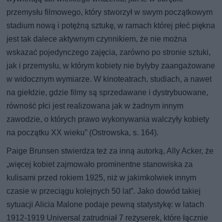
przemysłu filmowego, który stworzył w swym początkowym
stadium nową i potężną sztukę, w ramach której płeć piękna
jest tak dalece aktywnym czynnikiem, że nie można
wskazać pojedynczego zajęcia, zarówno po stronie sztuki,
jak i przemysłu, w którym kobiety nie byłyby zaangażowane
w widocznym wymiarze. W kinoteatrach, studiach, a nawet
na giełdzie, gdzie filmy są sprzedawane i dystrybuowane,
równość płci jest realizowana jak w żadnym innym
zawodzie, o których prawo wykonywania walczyły kobiety
na początku XX wieku” (Ostrowska, s. 164).
Paige Brunsen stwierdza też za inną autorką, Ally Acker, że
„więcej kobiet zajmowało prominentne stanowiska za
kulisami przed rokiem 1925, niż w jakimkolwiek innym
czasie w przeciągu kolejnych 50 lat”. Jako dowód takiej
sytuacji Alicia Malone podaje pewną statystykę: w latach
1912-1919 Universal zatrudniał 7 reżyserek, które łącznie