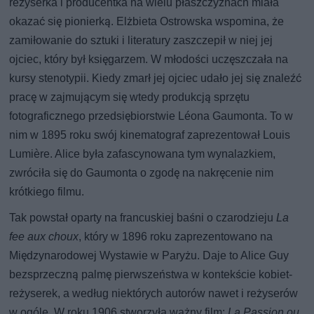
reżyserka i producentka na wielu płaszczyznach miała
okazać się pionierką. Elżbieta Ostrowska wspomina, że
zamiłowanie do sztuki i literatury zaszczepił w niej jej
ojciec, który był księgarzem. W młodości uczęszczała na
kursy stenotypii. Kiedy zmarł jej ojciec udało jej się znaleźć
pracę w zajmującym się wtedy produkcją sprzętu
fotograficznego przedsiębiorstwie Léona Gaumonta. To w
nim w 1895 roku swój kinematograf zaprezentował Louis
Lumière. Alice była zafascynowana tym wynalazkiem,
zwróciła się do Gaumonta o zgodę na nakręcenie nim
krótkiego filmu.
Tak powstał oparty na francuskiej baśni o czarodzieju
La
fee aux choux
, który w 1896 roku zaprezentowano na
Międzynarodowej Wystawie w Paryżu. Daje to Alice Guy
bezsprzeczną palmę pierwszeństwa w kontekście kobiet-
reżyserek, a według niektórych autorów nawet i reżyserów
w ogóle. W roku 1906 stworzyła ważny film:
La Passion ou