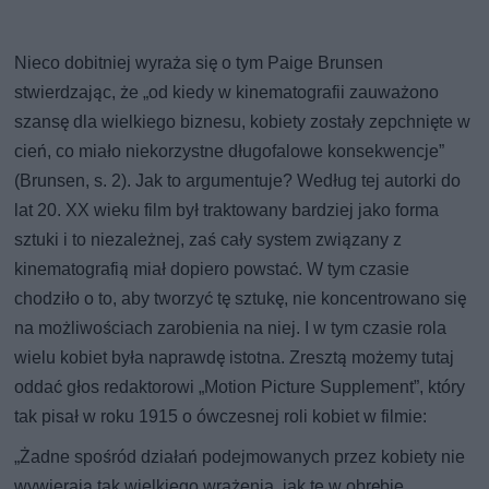
Nieco dobitniej wyraża się o tym Paige Brunsen
stwierdzając, że „od kiedy w kinematografii zauważono
szansę dla wielkiego biznesu, kobiety zostały zepchnięte w
cień, co miało niekorzystne długofalowe konsekwencje”
(Brunsen, s. 2). Jak to argumentuje? Według tej autorki do
lat 20. XX wieku film był traktowany bardziej jako forma
sztuki i to niezależnej, zaś cały system związany z
kinematografią miał dopiero powstać. W tym czasie
chodziło o to, aby tworzyć tę sztukę, nie koncentrowano się
na możliwościach zarobienia na niej. I w tym czasie rola
wielu kobiet była naprawdę istotna. Zresztą możemy tutaj
oddać głos redaktorowi „Motion Picture Supplement”, który
tak pisał w roku 1915 o ówczesnej roli kobiet w filmie:
„Żadne spośród działań podejmowanych przez kobiety nie
wywierają tak wielkiego wrażenia, jak te w obrębie