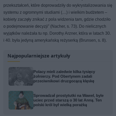
przekształceń, które doprowadziły do wykrystalizowania się
systemu z ogromnymi studiami (…) i wielkim budżetem –
kobiety zaczęły znikać z pola widzenia tam, gdzie chodziło
o podejmowanie decyzji” (Nacher, s. 73). Do nielicznych
wyjątków należała tu np. Dorothy Arzner, która w latach 30.
i 40. była jedyną amerykańską reżyserką (Brunsen, s. 8).
Najpopularniejsze artykuły
Polacy mieli zaledwie kilka tysięcy
żołnierzy. Pod Obertynem zadali
przeciwnikowi druzgocącą klęskę
Sprowadzał prostytutki na Wawel, byle
uciec przed starszą o 30 lat Anną. Ten
polski król był wielką porażką