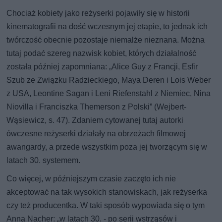
Chociaż kobiety jako reżyserki pojawiły się w historii
kinematografii na dość wczesnym jej etapie, to jednak ich
twórczość obecnie pozostaje niemalże nieznana. Można
tutaj podać szereg nazwisk kobiet, których działalność
została później zapomniana: „Alice Guy z Francji, Esfir
Szub ze Związku Radzieckiego, Maya Deren i Lois Weber
z USA, Leontine Sagan i Leni Riefenstahl z Niemiec, Nina
Niovilla i Franciszka Themerson z Polski” (Wejbert-
Wąsiewicz, s. 47). Zdaniem cytowanej tutaj autorki
ówczesne reżyserki działały na obrzeżach filmowej
awangardy, a przede wszystkim poza jej tworzącym się w
latach 30. systemem.
Co więcej, w późniejszym czasie zaczęto ich nie
akceptować na tak wysokich stanowiskach, jak reżyserka
czy też producentka. W taki sposób wypowiada się o tym
Anna Nacher: „w latach 30. - po serii wstrząsów i