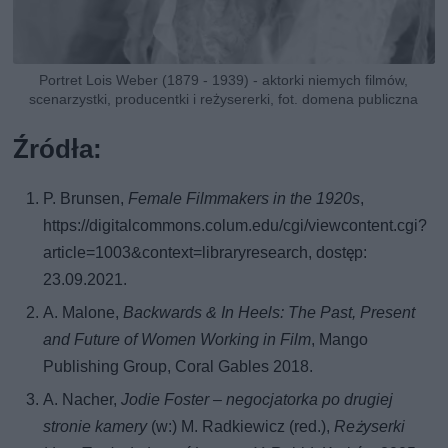
Portret Lois Weber (1879 - 1939) - aktorki niemych filmów,
scenarzystki, producentki i reżysererki, fot. domena publiczna
Źródła:
P. Brunsen,
Female Filmmakers in the 1920s
,
https://digitalcommons.colum.edu/cgi/viewcontent.cgi?
article=1003&context=libraryresearch, dostęp:
23.09.2021.
A. Malone,
Backwards & In Heels: The Past, Present
and Future of Women Working in Film
, Mango
Publishing Group, Coral Gables 2018.
A. Nacher,
Jodie Foster – negocjatorka po drugiej
stronie kamery
(w:) M. Radkiewicz (red.),
Reżyserki