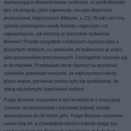
wystarczająco ukierunkowane na biznes, co poskutkowało
tym, że pozycje, jakie zajmowały, zaczęto stopniowo
przekazywać mężczyznom (Malone, s. 21). W jaki zaś inny
sposób postrzegano wtedy kobiety i mężczyzn i co
najważniejsze, jak widziały je ówczesne wytwórnie
filmowe? Przede wszystkim o kobietach myślano jako o
przyszłych matkach, co sprawiało, że traktowano je wręcz
jako pracowników tymczasowych. Szczególnie odnosiło się
to do mężatek. Przekładało się to również na wysokość
zarobków, ponieważ uważano, że mężczyznom należy
płacić więcej, ponieważ można było się spodziewać, że
staną się jedynymi żywicielami rodziny.
Paige Brunsen wspomina w tym kontekście o znaczącej
zmianie: od producentek i reżyserek kobiety zostały
sprowadzone do ról
studio girls
. Paige Brunsen wymienia
nawet listę ról, w charakterze których kobiety mogły być