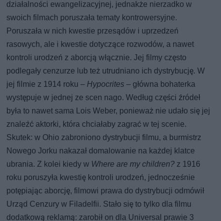
działalności ewangelizacyjnej, jednakże nierzadko w
swoich filmach poruszała tematy kontrowersyjne.
Poruszała w nich kwestie przesądów i uprzedzeń
rasowych, ale i kwestie dotyczące rozwodów, a nawet
kontroli urodzeń z aborcją włącznie. Jej filmy często
podlegały cenzurze lub też utrudniano ich dystrybucję. W
jej filmie z 1914 roku –
Hypocrites
– główna bohaterka
występuje w jednej ze scen nago. Według części źródeł
była to nawet sama Lois Weber, ponieważ nie udało się jej
znaleźć aktorki, która chciałaby zagrać w tej scenie.
Skutek: w Ohio zabroniono dystrybucji filmu, a burmistrz
Nowego Jorku nakazał domalowanie na każdej klatce
ubrania. Z kolei kiedy w
Where are my children?
z 1916
roku poruszyła kwestię kontroli urodzeń, jednocześnie
potępiając aborcję, filmowi prawa do dystrybucji odmówił
Urząd Cenzury w Filadelfii. Stało się to tylko dla filmu
dodatkową reklamą: zarobił on dla Universal prawie 3