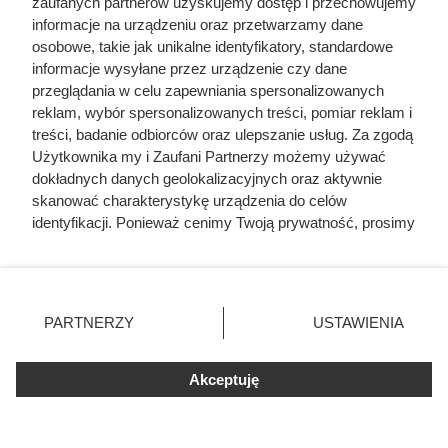
zaufanych partnerów uzyskujemy dostęp i przechowujemy
potęgę Jagiellonów. A jej finał miał skutki, które
informacje na urządzeniu oraz przetwarzamy dane
długo odbijały się echem w całej Europie Środkowej.
osobowe, takie jak unikalne identyfikatory, standardowe
informacje wysyłane przez urządzenie czy dane
przeglądania w celu zapewniania spersonalizowanych
reklam, wybór spersonalizowanych treści, pomiar reklam i
treści, badanie odbiorców oraz ulepszanie usług. Za zgodą
Użytkownika my i Zaufani Partnerzy możemy używać
dokładnych danych geolokalizacyjnych oraz aktywnie
skanować charakterystykę urządzenia do celów
identyfikacji. Ponieważ cenimy Twoją prywatność, prosimy
o zgodę na korzystanie z tych technologii poprzez
kliknięcie „Akceptuję”. Zgoda jest dobrowolna i zawsze
możesz ją zmienić/wycofać klikając przycisk ustawień
prywatności znajdujący się w lewym dolnym rogu strony
PARTNERZY
USTAWIENIA
. Niektóre rodzaje przetwarzania danych nie wymagają
zgody użytkownika, ale masz prawo sprzeciwić się
Akceptuję
takiemu przetwarzaniu. Preferencje będą miały
zastosowania tylko na tej witrynie.
Zapoznaj się z poniższymi informacjami, abyś mógł