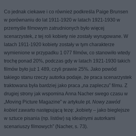
Co jednak ciekawe i co również podkreśla Paige Brunsen
w porównaniu do lat 1911-1920 w latach 1921-1930 w
przemyśle filmowym zatrudnionych było więcej
scenarzystek, z tej roli kobiety nie zostały wyrugowane. W
latach 1911-1920 kobiety zostały w tym charakterze
wymienione w przypadku 1 077 filmów, co stanowiło wtedy
trochę ponad 20%, podczas gdy w latach 1921-1930 takich
filmów było już 1 489, czyli prawie 25%. Jako powód
takiego stanu rzeczy autorka podaje, że praca scenarzystek
traktowana była bardziej jako praca „na zapleczu” filmu. Z
drugiej strony jak wspomina Anna Nacher swego czasu w
„Moving Picture Magazine” w artykule pt.
Nowy zawód
kobiet
zawarto następującą tezę: „kobiety – jako bieglejsze
w sztuce pisania (np. listów) są idealnymi autorkami
scenariuszy filmowych” (Nacher, s. 73).