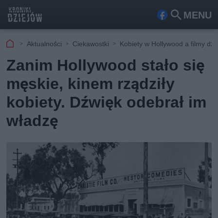
MENU
Fa
Szu
ceb
kaj
Aktualności
Ciekawostki
Kobiety w Hollywood a filmy dź
ook
Zanim Hollywood stało się
męskie, kinem rządziły
kobiety. Dźwięk odebrał im
władzę