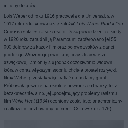
miliony dolarów.
Lois Weber od roku 1916 pracowała dla Universal, a w
1917 roku zdecydowała się założyć
Lois Weber Production
.
Odnosiła sukces za sukcesem. Dość powiedzieć, że kiedy
w 1920 roku zatrudnił ją Paramount, zaoferowano jej 55
000 dolarów za każdy film oraz połowę zysków z danej
produkcji. Wróżono jej świetlaną przyszłość w erze
dźwiękowej. Zmieniły się jednak oczekiwania widowni,
która w coraz większym stopniu chciała prostej rozrywki,
filmy Weber przestały więc trafiać na podatny grunt.
Próbowała jeszcze parokrotnie powrócić do branży, lecz
bezskutecznie, a np. jej „podejmujący problemy rasizmu
film
White Heat
(1934) oceniony został jako anachroniczny
i całkowicie pozbawiony humoru” (Ostrowska, s. 176).