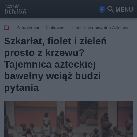
MENU
Fa
Szu
ceb
kaj
Aktualności
Ciekawostki
Kolorowa bawełna Azteków
ook
Szkarłat, fiolet i zieleń
prosto z krzewu?
Tajemnica azteckiej
bawełny wciąż budzi
pytania