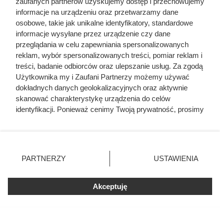
zaufanych partnerów uzyskujemy dostęp i przechowujemy
informacje na urządzeniu oraz przetwarzamy dane
osobowe, takie jak unikalne identyfikatory, standardowe
informacje wysyłane przez urządzenie czy dane
przeglądania w celu zapewniania spersonalizowanych
reklam, wybór spersonalizowanych treści, pomiar reklam i
treści, badanie odbiorców oraz ulepszanie usług. Za zgodą
Użytkownika my i Zaufani Partnerzy możemy używać
dokładnych danych geolokalizacyjnych oraz aktywnie
skanować charakterystykę urządzenia do celów
Dalsze losy Mikołaja
identyfikacji. Ponieważ cenimy Twoją prywatność, prosimy
o zgodę na korzystanie z tych technologii poprzez
Skrzetuskiego
kliknięcie „Akceptuję”. Zgoda jest dobrowolna i zawsze
możesz ją zmienić/wycofać klikając przycisk ustawień
Po wydarzeniach pod Zbarażem Mikołaj Skrzetuski nie
prywatności znajdujący się w lewym dolnym rogu strony
PARTNERZY
USTAWIENIA
zwolnił tempa. Wciąż był w polu – walczył pod
. Niektóre rodzaje przetwarzania danych nie wymagają
Beresteczkiem, brał udział w wyprawach przeciw Tatarom i
zgody użytkownika, ale masz prawo sprzeciwić się
Moskwie. Trzymał się blisko hetmana Stefana
Akceptuję
takiemu przetwarzaniu. Preferencje będą miały
zastosowania tylko na tej witrynie.
Czarnieckiego, a później Jana Sobieskiego. Z biegiem lat
doszedł do rangi pułkownika, choć większe urzędy i
Zapoznaj się z poniższymi informacjami, abyś mógł