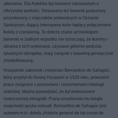
utlenianie. Dla Azteków był towarem luksusowym o
olbrzymiej wartości. Stosowano też barwnik purpurowy
pozyskiwany z mięczaków poławianych w Oceanie
Spokojnym, dający intensywny kolor będący połączeniem
fioletu z czerwienią. Te dobrze znane archeologom
barwniki w żadnym wypadku nie oznaczają, że tkaniny i
ubrania z nich wykonane, używane głównie podczas
rytualnych obrzędów, mają związek z bawełną genetycznie
zmodyfikowaną.
Hiszpański zakonnik i misjonarz Bernardino de Sahagún,
który przybył do Nowej Hiszpanii w 1529 roku, prowadził
prace związane z poznaniem i zrozumieniem mitologii
azteckiej. Można powiedzieć, że był prekursorem
nowoczesnej etnografii. Pracę umożliwiała mu biegła
znajomość języka nahuatl. Bernardino de Sahagún jest
autorem m.in. dzieła „Historia general de las cosas de