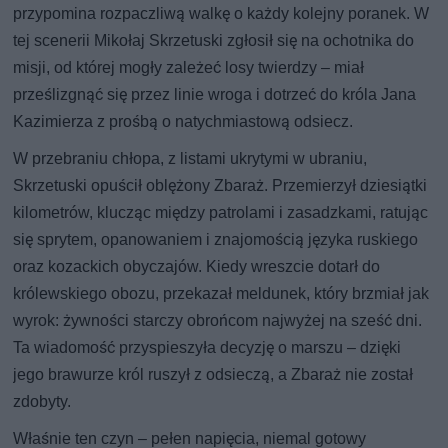
przypomina rozpaczliwą walkę o każdy kolejny poranek. W
tej scenerii Mikołaj Skrzetuski zgłosił się na ochotnika do
misji, od której mogły zależeć losy twierdzy – miał
prześlizgnąć się przez linie wroga i dotrzeć do króla Jana
Kazimierza z prośbą o natychmiastową odsiecz.
W przebraniu chłopa, z listami ukrytymi w ubraniu,
Skrzetuski opuścił oblężony Zbaraż. Przemierzył dziesiątki
kilometrów, klucząc między patrolami i zasadzkami, ratując
się sprytem, opanowaniem i znajomością języka ruskiego
oraz kozackich obyczajów. Kiedy wreszcie dotarł do
królewskiego obozu, przekazał meldunek, który brzmiał jak
wyrok: żywności starczy obrońcom najwyżej na sześć dni.
Ta wiadomość przyspieszyła decyzję o marszu – dzięki
jego brawurze król ruszył z odsieczą, a Zbaraż nie został
zdobyty.
Właśnie ten czyn – pełen napięcia, niemal gotowy