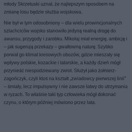
młody Skrzetuski uznał, że najlepszym sposobem na
zmianę losu będzie służba wojskowa.
Nie był w tym odosobniony – dla wielu prowincjonalnych
szlachciców wojsko stanowiło jedyną realną drogę do
awansu, przygody i zarobku. Mikołaj miał energię, ambicję i
– jak sugerują przekazy – gwałtowną naturę. Szybko
porwał go klimat kresowych obozów, gdzie mieszały się
wpływy polskie, kozackie i tatarskie, a każdy dzień mógł
przynieść niespodziewany zwrot. Służył jako żołnierz-
zagończyk, czyli ktoś na kształt „zwiadowcy pierwszej linii”
– śmiały, lecz impulsywny i nie zawsze łatwy do utrzymania
w ryzach. To właśnie taki typ człowieka mógł dokonać
czynu, o którym później mówiono przez lata.