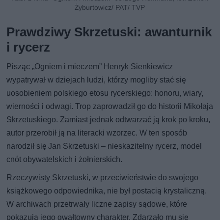
Żyburtowicz/ PAT/ TVP
Prawdziwy Skrzetuski: awanturnik
i rycerz
Pisząc „Ogniem i mieczem” Henryk Sienkiewicz
wypatrywał w dziejach ludzi, którzy mogliby stać się
uosobieniem polskiego etosu rycerskiego: honoru, wiary,
wierności i odwagi. Trop zaprowadził go do historii Mikołaja
Skrzetuskiego. Zamiast jednak odtwarzać ją krok po kroku,
autor przerobił ją na literacki wzorzec. W ten sposób
narodził się Jan Skrzetuski – nieskazitelny rycerz, model
cnót obywatelskich i żołnierskich.
Rzeczywisty Skrzetuski, w przeciwieństwie do swojego
książkowego odpowiednika, nie był postacią krystaliczną.
W archiwach przetrwały liczne zapisy sądowe, które
pokazują jego gwałtowny charakter. Zdarzało mu się