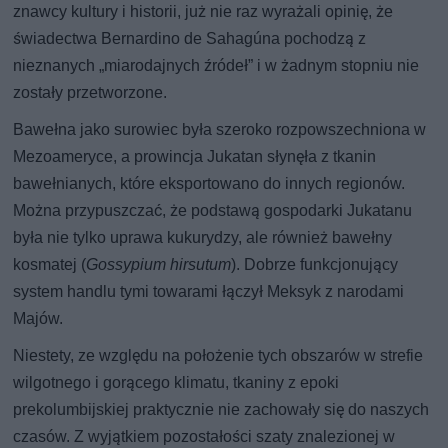
znawcy kultury i historii, już nie raz wyrażali opinię, że
świadectwa Bernardino de Sahagúna pochodzą z
nieznanych „miarodajnych źródeł” i w żadnym stopniu nie
zostały przetworzone.
Bawełna jako surowiec była szeroko rozpowszechniona w
Mezoameryce, a prowincja Jukatan słynęła z tkanin
bawełnianych, które eksportowano do innych regionów.
Można przypuszczać, że podstawą gospodarki Jukatanu
była nie tylko uprawa kukurydzy, ale również bawełny
kosmatej (
Gossypium hirsutum
). Dobrze funkcjonujący
system handlu tymi towarami łączył Meksyk z narodami
Majów.
Niestety, ze względu na położenie tych obszarów w strefie
wilgotnego i gorącego klimatu, tkaniny z epoki
prekolumbijskiej praktycznie nie zachowały się do naszych
czasów. Z wyjątkiem pozostałości szaty znalezionej w