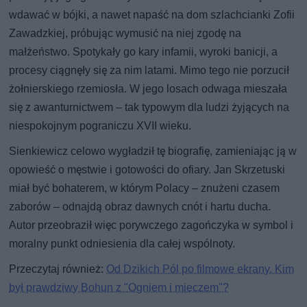
wdawać w bójki, a nawet napaść na dom szlachcianki Zofii
Zawadzkiej, próbując wymusić na niej zgodę na
małżeństwo. Spotykały go kary infamii, wyroki banicji, a
procesy ciągnęły się za nim latami. Mimo tego nie porzucił
żołnierskiego rzemiosła. W jego losach odwaga mieszała
się z awanturnictwem – tak typowym dla ludzi żyjących na
niespokojnym pograniczu XVII wieku.
Sienkiewicz celowo wygładził tę biografię, zamieniając ją w
opowieść o męstwie i gotowości do ofiary. Jan Skrzetuski
miał być bohaterem, w którym Polacy – znużeni czasem
zaborów – odnajdą obraz dawnych cnót i hartu ducha.
Autor przeobraził więc porywczego zagończyka w symbol i
moralny punkt odniesienia dla całej wspólnoty.
Przeczytaj również:
Od Dzikich Pól po filmowe ekrany. Kim
był prawdziwy Bohun z "Ogniem i mieczem"?