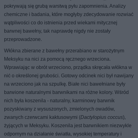
pokrywają się grubą warstwą pyłu zapomnienia. Analizy
chemiczne i badania, które mogłyby zdecydowanie rozwiać
wątpliwości co do istnienia przed wiekami mitycznej
barwnej bawełny, tak naprawdę nigdy nie zostały
przeprowadzone.
Włókna zbierane z bawełny przerabiano w starożytnym
Meksyku na nici za pomocą ręcznego wrzeciona.
Wprawiając w obrót wrzeciono, prządka skręcała włókna w
nić o określonej grubości. Gotowy odcinek nici był nawijany
na wrzeciono jak na szpulkę. Białe nici bawełniane były
barwione naturalnymi barwnikami na różne kolory. Wśród
nich była koszenila - naturalny, karminowy barwnik
pozyskiwany z wysuszonych, zmielonych owadów,
zwanych czerwcami kaktusowymi (
Dactylopius coccus
),
żyjących w Meksyku. Koszenila jest barwnikiem niezwykle
odpornym na działanie światła, wysokiej temperatury i