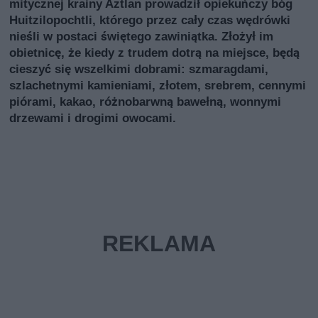
mitycznej krainy Aztlan prowadził opiekuńczy bóg
Huitzilopochtli, którego przez cały czas wędrówki
nieśli w postaci świętego zawiniątka. Złożył im
obietnicę, że kiedy z trudem dotrą na miejsce, będą
cieszyć się wszelkimi dobrami: szmaragdami,
szlachetnymi kamieniami, złotem, srebrem, cennymi
piórami, kakao, różnobarwną bawełną, wonnymi
drzewami i drogimi owocami.