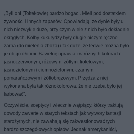
„Byli oni (Toltekowie) bardzo bogaci. Mieli pod dostatkiem
żywności i innych zapasów. Opowiadają, że dynie były u
nich niezwykle duże, przy czym wiele z nich było dokładnie
okrągłych. Kolby kukurydzy były długie niczym ręczne
żarna (do mielenia zboża) i tak duże, że ledwie można było
je objąć dłońmi. Bawełnę uprawiali w różnych kolorach:
jasnoczerwonym, różowym, żółtym, fioletowym,
jasnozielonym i ciemnozielonym, czarnym,
pomarańczowym i żółtobrązowym. Przędza z niej
wykonana była tak różnokolorowa, że nie trzeba było jej
farbować”.
Oczywiście, sceptycy i wiecznie wątpiący, którzy traktują
dowody zawarte w starych tekstach jak wytwory fantazji
starożytnych, nie zawahają się zakwestionować tych
bardzo szczegółowych opisów. Jednak amerykaniści,