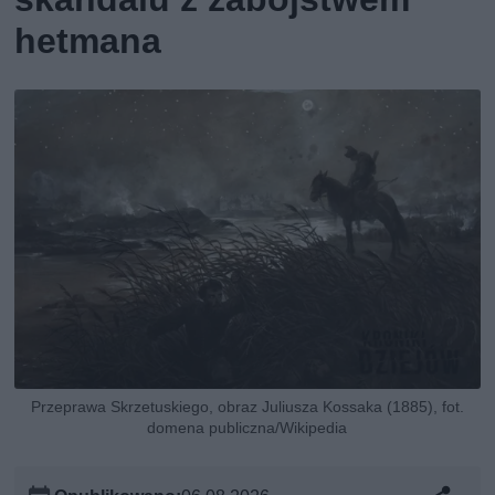
hetmana
Przeprawa Skrzetuskiego, obraz Juliusza Kossaka (1885), fot.
domena publiczna/Wikipedia