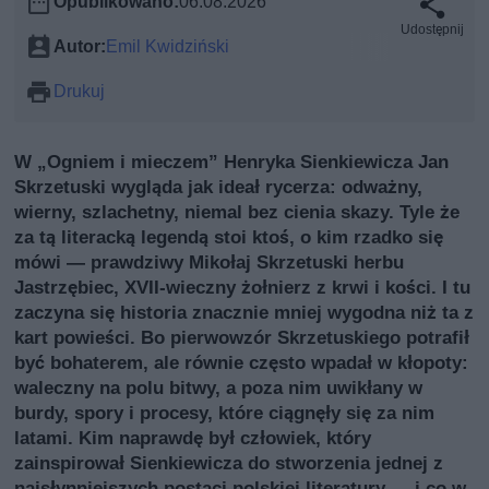
Opublikowano:
06.08.2026
Udostępnij
Autor:
Emil Kwidziński
Drukuj
W „Ogniem i mieczem” Henryka Sienkiewicza Jan
Skrzetuski wygląda jak ideał rycerza: odważny,
wierny, szlachetny, niemal bez cienia skazy. Tyle że
za tą literacką legendą stoi ktoś, o kim rzadko się
mówi — prawdziwy Mikołaj Skrzetuski herbu
Jastrzębiec, XVII‑wieczny żołnierz z krwi i kości. I tu
zaczyna się historia znacznie mniej wygodna niż ta z
kart powieści. Bo pierwowzór Skrzetuskiego potrafił
być bohaterem, ale równie często wpadał w kłopoty:
waleczny na polu bitwy, a poza nim uwikłany w
burdy, spory i procesy, które ciągnęły się za nim
latami. Kim naprawdę był człowiek, który
zainspirował Sienkiewicza do stworzenia jednej z
najsłynniejszych postaci polskiej literatury — i co w