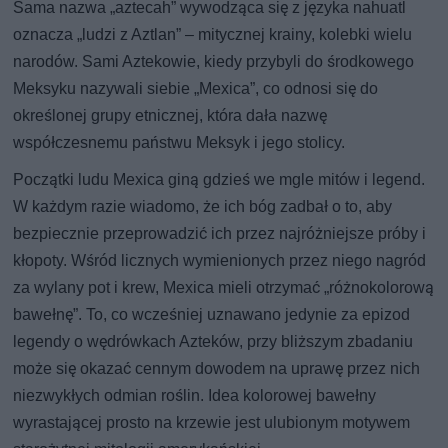
Sama nazwa „aztecah” wywodząca się z języka nahuatl
oznacza „ludzi z Aztlan” – mitycznej krainy, kolebki wielu
narodów. Sami Aztekowie, kiedy przybyli do środkowego
Meksyku nazywali siebie „Mexica”, co odnosi się do
określonej grupy etnicznej, która dała nazwę
współczesnemu państwu Meksyk i jego stolicy.
Początki ludu Mexica giną gdzieś we mgle mitów i legend.
W każdym razie wiadomo, że ich bóg zadbał o to, aby
bezpiecznie przeprowadzić ich przez najróżniejsze próby i
kłopoty. Wśród licznych wymienionych przez niego nagród
za wylany pot i krew, Mexica mieli otrzymać „różnokolorową
bawełnę”. To, co wcześniej uznawano jedynie za epizod
legendy o wędrówkach Azteków, przy bliższym zbadaniu
może się okazać cennym dowodem na uprawę przez nich
niezwykłych odmian roślin. Idea kolorowej bawełny
wyrastającej prosto na krzewie jest ulubionym motywem