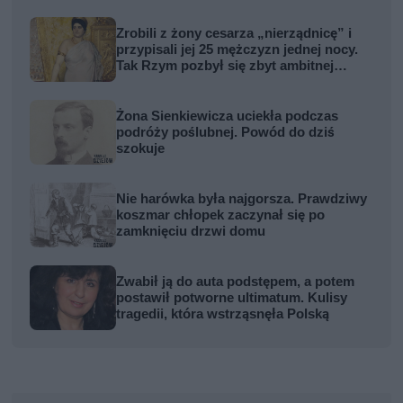
Zrobili z żony cesarza „nierządnicę” i
przypisali jej 25 mężczyzn jednej nocy.
Tak Rzym pozbył się zbyt ambitnej
kobiety
Żona Sienkiewicza uciekła podczas
podróży poślubnej. Powód do dziś
szokuje
Nie harówka była najgorsza. Prawdziwy
koszmar chłopek zaczynał się po
zamknięciu drzwi domu
Zwabił ją do auta podstępem, a potem
postawił potworne ultimatum. Kulisy
tragedii, która wstrząsnęła Polską