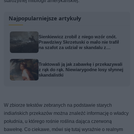
starożytnej mitologii amerykańskiej.
Najpopularniejsze artykuły
Sienkiewicz zrobił z niego wzór cnót.
Prawdziwy Skrzetuski o mało nie trafił
na szafot za udział w skandalu z
zabójstwem hetmana
Traktowali ją jak zabawkę i przekazywali
z rąk do rąk. Niewiarygodne losy słynnej
skandalistki
W zbiorze tekstów zebranych na podstawie starych
indiańskich przekazów można znaleźć informację o władcy
południa, u którego rośnie roślina dająca czerwoną
bawełnę. Co ciekawe, mówi się tutaj wyraźnie o realnym