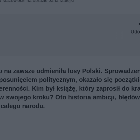
 Mazowiecki na obrazie Jana Matejki
Udo
 na zawsze odmieniła losy Polski. Sprowadzen
posunięciem politycznym, okazało się początk
renności. Kim był książę, który zaprosił do kr
w swojego kroku? Oto historia ambicji, błędów
 całego narodu.