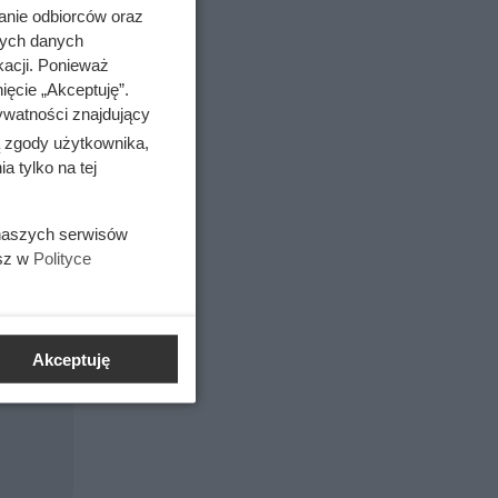
 władzę
anie odbiorców oraz
podobnie
nych danych
200 –
kacji. Ponieważ
ięcie „Akceptuję”.
 jego
ywatności znajdujący
Leszek
ą zgody użytkownika,
 tylko na tej
 naszych serwisów
esz w
Polityce
nad
Akceptuję