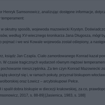
r Henryk Samsonowicz, analizując dostępne informacje, dotyc
y temperament:
ny, w okrutny sposób, wojewoda mazowiecki Krystyn. Doświadcz
usów, według XV-wiecznego kronikarza Jana Długosza, mógł b
 pojmać i we wsi Kowale wojewoda został oślepiony, a następ
rz, ksiądz Jan Czapla. Ciało zamordowanego Konrad kazał po
ym. W czasie tragicznych wydarzeń równym mężowi temperame
a pochowanie nieszczęśnika. Za ten czyn Konrad Mazowiecki zo
siążę ukorzył się i, w ramach pokuty, przyznał biskupom włocław
wolborskiej oraz Łowicz – arcybiskupowi Pełce.
 spalił dobra biskupie w diecezji krakowskiej, za co, prawdop
sonowicz, 2017, s. 88-89] [Jasienica, 1983, s. 188]