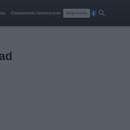
nia
Ciekawostki historyczne
Moje konto
Fa
Szu
ceb
kaj
ook
rad