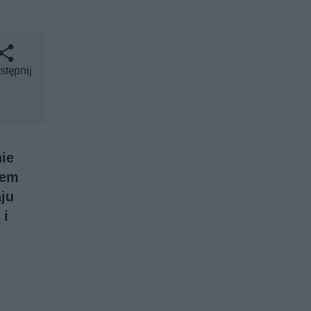
stępnij
ie
iem
aju
 i