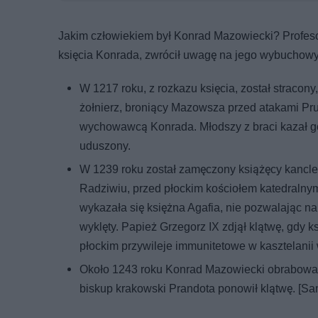
Jakim człowiekiem był Konrad Mazowiecki? Profeso
księcia Konrada, zwrócił uwagę na jego wybuchow
W 1217 roku, z rozkazu księcia, został straco
żołnierz, broniący Mazowsza przed atakami Pr
wychowawcą Konrada. Młodszy z braci kazał go
uduszony.
W 1239 roku został zamęczony książęcy kancle
Radziwiu, przed płockim kościołem katedraln
wykazała się księżna Agafia, nie pozwalając n
wyklęty. Papież Grzegorz IX zdjął klątwę, gdy k
płockim przywileje immunitetowe w kasztelanii 
Około 1243 roku Konrad Mazowiecki obrabował i
biskup krakowski Prandota ponowił klątwę. [Sam