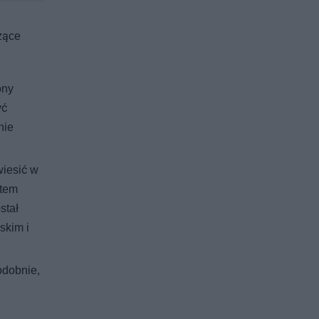
zące
ony
yć
nie
wiesić w
ntem
stał
skim i
odobnie,