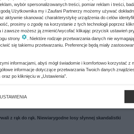
owską, sandomierską, kujawską i łęczycką, sprawował również
klam, wybór spersonalizowanych treści, pomiar reklam i treści, bad
ca starszy Leszek otrzymał ziemię sandomierską oraz, prawdo
 zgodą Użytkownika my i Zaufani Partnerzy możemy używać dokład
i przypadło Mazowsze i Kujawy, gdzie objął władzę w latach 1
az aktywnie skanować charakterystykę urządzenia do celów identyfi
ść, prosimy o zgodę na korzystanie z tych technologii poprzez klikn
– Konrad uznał zwierzchność Leszka Białego, wspierając zawsze
a i zawsze możesz ją zmienić/wycofać klikając przycisk ustawień pr
od Zawichostem siły księcia halickiego Romana. W 1207 roku 
ogu strony
. Niektóre rodzaje przetwarzania danych nie wymagaj
czkami ruskimi. Żoną Konrada została Agafia, córka księcia
iwić się takiemu przetwarzaniu. Preferencje będą miały zastosowania
sława. [Samsonowicz, 2017, s. 45-50] [Rosik, 2005, s. 342]
szymi informacjami, abyś mógł świadomie i komfortowo korzystać z
gółowe informacje dotyczące przetwarzania Twoich danych znajdzi
s
oraz po kliknięciu w „Ustawienia”.
o były ostatnie słowa 20-letniej Polki, która wyjechała do opieki 
USTAWIENIA
ywali z rąk do rąk. Niewiarygodne losy słynnej skandalistki