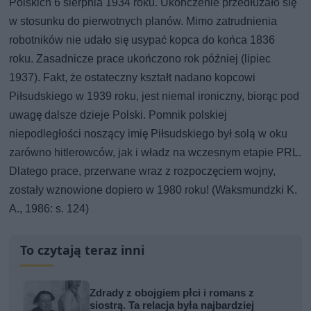
Polskich 6 sierpnia 1934 roku. Ukończenie przedłużało się
w stosunku do pierwotnych planów. Mimo zatrudnienia
robotników nie udało się usypać kopca do końca 1836
roku. Zasadnicze prace ukończono rok później (lipiec
1937). Fakt, że ostateczny kształt nadano kopcowi
Piłsudskiego w 1939 roku, jest niemal ironiczny, biorąc pod
uwagę dalsze dzieje Polski. Pomnik polskiej
niepodległości noszący imię Piłsudskiego był solą w oku
zarówno hitlerowców, jak i władz na wczesnym etapie PRL.
Dlatego prace, przerwane wraz z rozpoczęciem wojny,
zostały wznowione dopiero w 1980 roku! (Waksmundzki K.
A., 1986: s. 124)
To czytają teraz inni
Zdrady z obojgiem płci i romans z
siostrą. Ta relacja była najbardziej