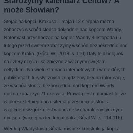
Starożytny kalendarz Celtów? A
może Słowian?
Stojąc na kopcu Krakusa 1 maja i 12 sierpnia można
zobaczyć wschód słońca dokładnie nad kopcem Wandy.
Natomiast przychodząc na kopiec Wandy 4 listopada i 6
lutego przed świtem zobaczymy wschód bezpośrednio nad
kopcem Kraka. (Góral W., 2018: s. 110) Daty te dzielą rok
na cztery części i są zbieżne z ważnymi świętami
celtyckimi. Na wielu stronach internetowych i w niektórych
publikacjach turystycznych znajdziemy błędną informację,
że wschód słońca bezpośrednio nad kopcem Wandy
można zobaczyć 21 czerwca. Prawdą jest natomiast to, że
w okresie letniego przesilenia przesunięcie słońca
względem wzgórza jest widoczne w charakterystycznym
miejscu. (więcej na ten temat patrz: Góral W.: s. 114-116)
Według Władysława Górala również konstrukcja kopca