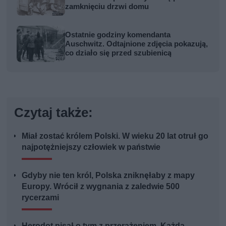
zamknięciu drzwi domu
Ostatnie godziny komendanta
Auschwitz. Odtajnione zdjęcia pokazują,
co działo się przed szubienicą
Czytaj także:
Miał zostać królem Polski. W wieku 20 lat otruł go
najpotężniejszy człowiek w państwie
Gdyby nie ten król, Polska zniknęłaby z mapy
Europy. Wrócił z wygnania z zaledwie 500
rycerzami
Herodot pisał o tym z przerażeniem. Każda