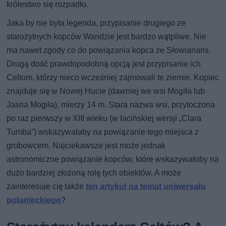
królestwo się rozpadło.
Jaka by nie była legenda, przypisanie drugiego ze
starożytnych kopców Wandzie jest bardzo wątpliwe. Nie
ma nawet zgody co do powiązania kopca ze Słowianami.
Drugą dość prawdopodobną opcją jest przypisanie ich
Celtom, którzy nieco wcześniej zajmowali te ziemie. Kopiec
znajduje się w Nowej Hucie (dawniej we wsi Mogiła lub
Jasna Mogiła), mierzy 14 m. Stara nazwa wsi, przytoczona
po raz pierwszy w XIII wieku (w łacińskiej wersji „Clara
Tumba”) wskazywałaby na powiązanie tego miejsca z
grobowcem. Najciekawsze jest może jednak
astronomiczne powiązanie kopców, które wskazywałoby na
dużo bardziej złożoną rolę tych obiektów. A może
zainteresuje cię także
ten artykuł na temat uniwersału
połanieckiego
?