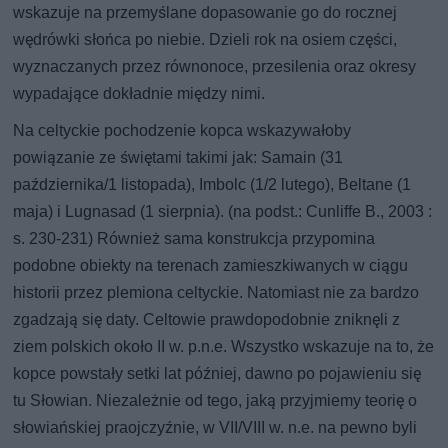
wskazuje na przemyślane dopasowanie go do rocznej
wędrówki słońca po niebie. Dzieli rok na osiem części,
wyznaczanych przez równonoce, przesilenia oraz okresy
wypadające dokładnie między nimi.
Na celtyckie pochodzenie kopca wskazywałoby
powiązanie ze świętami takimi jak: Samain (31
października/1 listopada), Imbolc (1/2 lutego), Beltane (1
maja) i Lugnasad (1 sierpnia). (na podst.: Cunliffe B., 2003 :
s. 230-231) Również sama konstrukcja przypomina
podobne obiekty na terenach zamieszkiwanych w ciągu
historii przez plemiona celtyckie. Natomiast nie za bardzo
zgadzają się daty. Celtowie prawdopodobnie zniknęli z
ziem polskich około II w. p.n.e. Wszystko wskazuje na to, że
kopce powstały setki lat później, dawno po pojawieniu się
tu Słowian. Niezależnie od tego, jaką przyjmiemy teorię o
słowiańskiej praojczyźnie, w VII/VIII w. n.e. na pewno byli