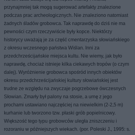
przynajmniej tak mogą sugerować artefakty znalezione
podczas prac archeologicznych. Nie znaleziono natomiast
żadnych śladów grobowca. Tak naprawdę do dziś nie ma
pewności czym rzeczywiście były kopce. Niektórzy
historycy uważają je za część cmentarzyska słowiańskiego
z okresu wczesnego państwa Wiślan. Inni za
przedchrześcijańskie miejsca kultu. Nie wiemy, jak było
naprawdę, chociaż istnieje kilka ciekawych tropów (o czym
dalej). Wyróżnienie grobowca spośród innych obiektów
okresu przedchrześcijańskiej kultury słowiańskiej jest
trudne ze względu na zwyczaje pogrzebowe ówczesnych
Słowian. Zmarły był palony na stosie, a urnę z jego
prochami ustawiano najczęściej na niewielkim (2-2,5 m)
kurhanie lub tworzono tzw. płaski grób popielnicowy.
Większość tego typu grobowców uległa zniszczeniu i
rozoraniu w późniejszych wiekach. (por. Poleski J., 1995: s.