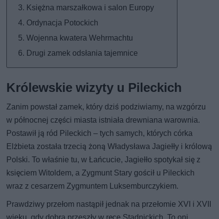
Księżna marszałkowa i salon Europy
Ordynacja Potockich
Wojenna kwatera Wehrmachtu
Drugi zamek odsłania tajemnice
Królewskie wizyty u Pileckich
Zanim powstał zamek, który dziś podziwiamy, na wzgórzu
w północnej części miasta istniała drewniana warownia.
Postawił ją ród Pileckich – tych samych, których córka
Elżbieta została trzecią żoną Władysława Jagiełły i królową
Polski. To właśnie tu, w Łańcucie, Jagiełło spotykał się z
księciem Witoldem, a Zygmunt Stary gościł u Pileckich
wraz z cesarzem Zygmuntem Luksemburczykiem.
Prawdziwy przełom nastąpił jednak na przełomie XVI i XVII
wieku, gdy dobra przeszły w ręce Stadnickich. To oni