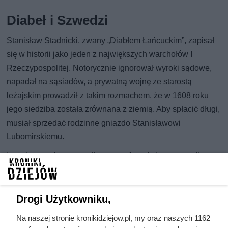
Diabeł i Szwedzi
Stanisław Stadnicki, zwany „Diabłem Łańcuckim”, zapisał
się w historii jako jeden z największych warchołów I
Rzeczypospolitej. Notorycznie ignorował wyroki sądowe,
napadał na sąsiadów, a prywatną wojnę ze starostą
leżajskim prowadził z takim rozmachem, że w 1608 roku
jego siedziba została zrównana z ziemią. Aby spłacić długi,
musiał sprzedać rodzinne gniazdo Stanisławowi
Lubomirskiemu.
I wtedy zamek przeszedł metamorfozę, która zapewniła mu
miejsce w podręcznikach historii. Lubomirski, wojewoda
krakowski i jeden z najbogatszych magnatów ówczesnej
Polski, w latach 1629–1641 otoczył rezydencję potężnymi
Drogi Użytkowniku,
fortyfikacjami bastionowymi na planie gwiazdy. Architekt
Na naszej stronie kronikidziejow.pl, my oraz naszych 1162
Maciej Trapola zaprojektował pałac, a inżynier Krzysztof