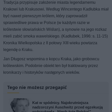
Tradycja przypisuje założenie miasta legendarnemu
Krakowi lub Krakusowi. Według Wincentego Kadłubka miał
być nawet pierwszym królem, który zaprowadził
sprawiedliwe prawa w Polsce (w każdym razie w
królestwie słowiańskich Wiślan), a synowie na jego rozkaz
mieli zabić smoka wawelskiego. (Kadłubek, 1996: s. 11-15)
Kronika Wielkopolska z II połowy XIII wieku powtarza
legendę o Kraku.
Jan Długosz wspomina o kopcu Kraka, jako grobowcu
królewskim. Podobnie obiekt ten był traktowany przez
kronikarzy i historyków następnych wieków.
Tego nie możesz przegapić
Kat w spódnicy. Najokrutniejsza
nadzorczyni Auschwitz przed egzekucją
wykrzyknęła „Niech żyje Polska!”