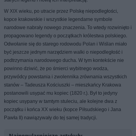
W XIX wieku, po utracie przez Polskę niepodległości,
kopce krakowskie i wszystkie legendarne symbole
narodowe nabrały nowego znaczenia. To wtedy rozwinięto i
propagowano legendy o początkach królestwa polskiego.
Odwołanie się do starego rodowodu Polan i Wiślan miało
być jeszcze jednym narzędziem walki o niepodległość i
podtrzymania narodowego ducha. W tym kontekście nie
powinno dziwić, że po śmierci wybitnego wodza,
przywódcy powstania i zwolennika zrównania wszystkich
stanów – Tadeusza Kościuszki – mieszkańcy Krakowa
postanowili usypać mu kopiec (1820 r.). Był to jedyny
kopiec usypany w tamtym stuleciu, ale kolejne dwa z
początku i końca XX wieku (kopce Piłsudskiego i Jana
Pawła II) nawiązywały do tej samej tradycji.
Najpopularniejsze artykuły