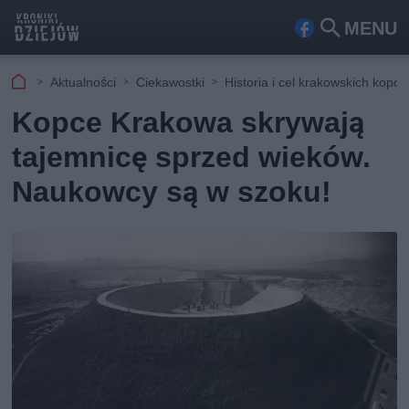
MENU
Fa
Szu
ceb
kaj
Aktualności
Ciekawostki
Historia i cel krakowskich kopc
ook
Kopce Krakowa skrywają
tajemnicę sprzed wieków.
Naukowcy są w szoku!