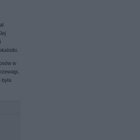
al
Jej
i
kalistki.
głosów w
przewagi.
 była