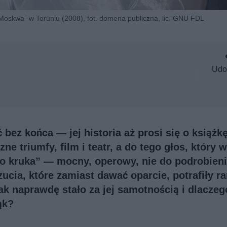
 „Moskwa” w Toruniu (2008), fot. domena publiczna, lic. GNU FDL
Udo
bez końca — jej historia aż prosi się o książkę
ne triumfy, film i teatr, a do tego głos, który w
go kruka” — mocny, operowy, nie do podrobieni
ucia, które zamiast dawać oparcie, potrafiły ran
 tak naprawdę stało za jej samotnością i dlaczeg
ąk?