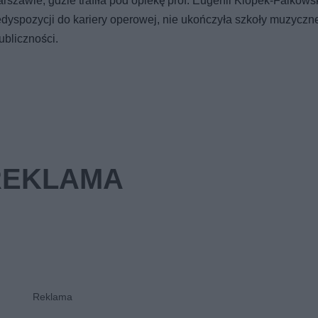
rszawie, gdzie trafiła pod opiekę prof. Eugenii Klopek-Falkowsk
dyspozycji do kariery operowej, nie ukończyła szkoły muzyczn
ubliczności.