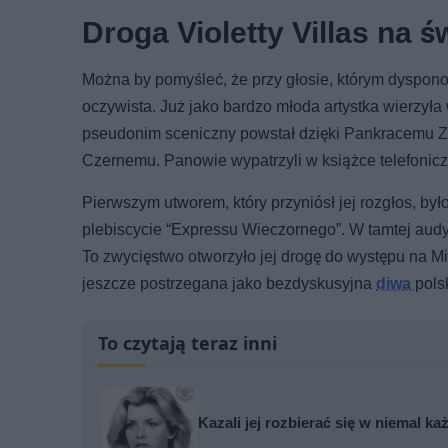
Droga Violetty Villas na 
Można by pomyśleć, że przy głosie, którym dysponowa
oczywista. Już jako bardzo młoda artystka wierzyła
pseudonim sceniczny powstał dzięki Pankracemu Z
Czernemu. Panowie wypatrzyli w książce telefoniczn
Pierwszym utworem, który przyniósł jej rozgłos, był
plebiscycie “Expressu Wieczornego”. W tamtej audy
To zwycięstwo otworzyło jej drogę do występu na 
jeszcze postrzegana jako bezdyskusyjna
diwa
pols
To czytają teraz inni
Kazali jej rozbierać się w niemal k