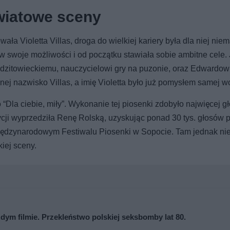
światowe sceny
ła Violetta Villas, droga do wielkiej kariery była dla niej niem
 w swoje możliwości i od początku stawiała sobie ambitne cele. 
dzitowieckiemu, nauczycielowi gry na puzonie, oraz Edwardow
ej nazwisko Villas, a imię Violetta było już pomysłem samej wo
o “Dla ciebie, miły”. Wykonanie tej piosenki zdobyło najwięcej 
cji wyprzedziła Renę Rolską, uzyskując ponad 30 tys. głosów 
Międzynarodowym Festiwalu Piosenki w Sopocie. Tam jednak nie
kiej sceny.
ażdym filmie. Przekleństwo polskiej seksbomby lat 80.