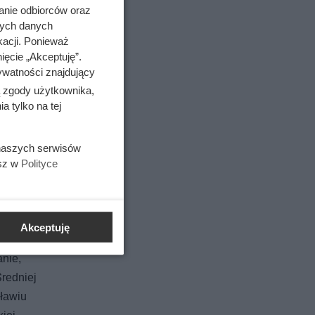
jać się w
anie odbiorców oraz
nych danych
kacji. Ponieważ
ięcie „Akceptuję”.
ywatności znajdujący
ą zgody użytkownika,
 tylko na tej
kę
 naszych serwisów
esz w
Polityce
jenia w
Akceptuję
anie,
Średniej
cławiu