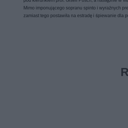
pod kierunkiem prof. Giseli Posch, a następnie w Wa
Mimo imponującego sopranu spinto i wyraźnych pre
zamiast tego postawiła na estradę i śpiewanie dla p