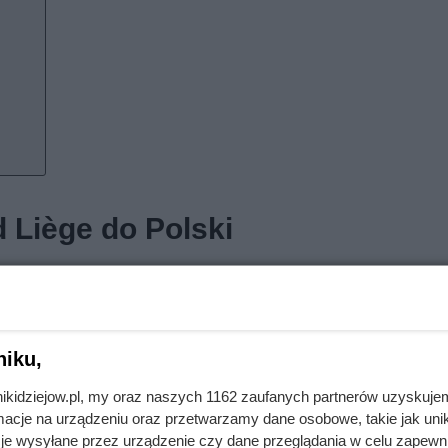
d Liège do Polski
a się Czesława Maria Gospodarek, urodzona 10 czerwca 1938 r
eślak, utrzymywał rodzinę, pracując w kopalni węgla jako górnik.
dzieci. Oprócz Violetty (to imię otrzymała wyłącznie na chrzc
niku,
nikidziejow.pl, my oraz naszych 1162 zaufanych partnerów uzyskuje
 do powojennej Polski. Rodzina osiadła w Lewinie Kłodzkim, a r
cje na urządzeniu oraz przetwarzamy dane osobowe, takie jak unika
ji, później pracował na kolei jako zwrotniczy, natomiast matka z
je wysyłane przez urządzenie czy dane przeglądania w celu zapewn