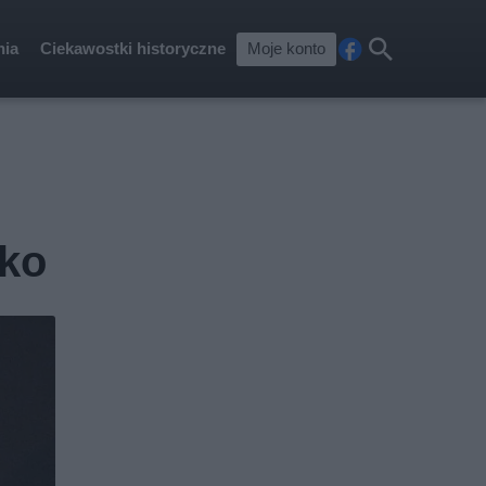
nia
Ciekawostki historyczne
Moje konto
Fa
Szu
ceb
kaj
ook
cko