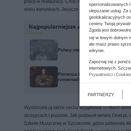
pracę w restauracji. Choć warunki finansowe nie był
spersonalizowanych re
wielu kierunkach. Jeszcze w Belgii nauczyła się fr
ulepszanie usług. Za
geolokalizacyjnych or
cenimy Twoją prywatno
Najpopularniejsze artykuły
Zgoda jest dobrowoln
się w lewym dolnym r
ale masz prawo sprzec
Polacy mieli zaledwie kilka tysięc
witrynie.
Zapoznaj się z poniż
internetowych. Szcze
Pierwsza żona miała 11 ataków epile
Prywatności i Cookie
romansach
PARTNERZY
Wyróżniała ją także cecha wyjątkowa — słuch absol
skrzypcach i puzonie. Jak podawał serwis Onet.pl,
Szkole Muzycznej w Szczecinie, gdzie pobierała le