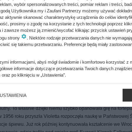
y łatwe, a realia tuż po wojnie dawały się we znaki, mogła rozwi
klam, wybór spersonalizowanych treści, pomiar reklam i treści, bad
ancuskiego, niemieckiego oraz walońskiego.
 zgodą Użytkownika my i Zaufani Partnerzy możemy używać dokład
az aktywnie skanować charakterystykę urządzenia do celów identyfi
ść, prosimy o zgodę na korzystanie z tych technologii poprzez klikn
a i zawsze możesz ją zmienić/wycofać klikając przycisk ustawień pr
ogu strony
. Niektóre rodzaje przetwarzania danych nie wymagaj
iwić się takiemu przetwarzaniu. Preferencje będą miały zastosowania
y żołnierzy. Pod Obertynem zadali przeciwnikowi druzgocącą klęs
szymi informacjami, abyś mógł świadomie i komfortowo korzystać z
gółowe informacje dotyczące przetwarzania Twoich danych znajdzi
psji w 10 godzin. Zamiast jej pomóc, król wyjechał i szukał uko
s
oraz po kliknięciu w „Ustawienia”.
USTAWIENIA
utny. To właśnie dzięki niemu szybko opanowała grę na fortepi
 w 1956 roku przyszła Violetta rozpoczęła naukę w Państwowej 
kcje śpiewu. Już rok później kontynuowała kształcenie we Wro