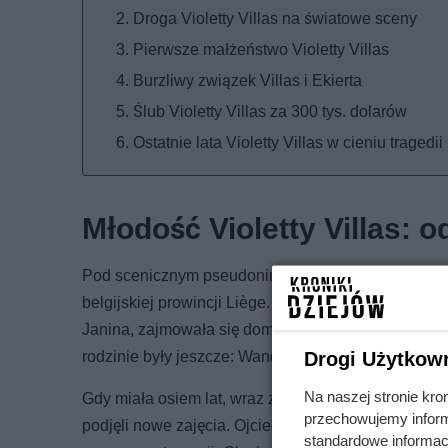
Droga Violetty Villas na światowe sceny
Pierwsze małżeństwo Violetty Villas
Burzliwy związek Villas i Ekierta
Ślub Violetty Villas za 300 tys. dolarów
Ostatnie lata Violetty Villas w cieniu tragedii
Młodość Violetty Villas: o
Pod scenicznym pseudonimem Violetta Villas krył
belgijskiej prowincji Liège. Jej ojciec, Bolesław Ci
Janina, zajmowała się domem i wychowaniem czwórki 
rodzinie były jeszcze: Wanda, Jerzy i Ryszard.
Drogi Użytkow
Na naszej stronie kro
Gdy miała osiem lat, wraz z bliskimi przeniosła się
przechowujemy informa
podjęli nowe zajęcia. Ojciec najpierw służył w milic
standardowe informac