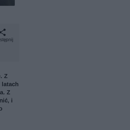
stępnij
. Z
 latach
a. Z
ić, i
o