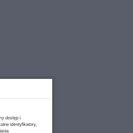
oku w
 Matka,
ie) w
my dostęp i
odzice
lne identyfikatory,
nalazła
iania