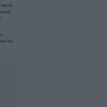
t Maciej
nuacją
h
sa
arał się