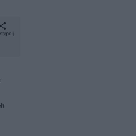
stępnij
i
ch