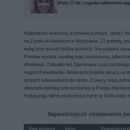
Miała 17 lat i zagrała całkowicie nag
Najbardziej ikoniczny w polskiej kulturze, oprócz M
na Zamku Królewskim w Warszawie. 22 portrety, wy
wyłącznie poczet królów polskich. Nie pojawili się
Piastów wydała, według tego zestawienia, tylko tr
Wielkiego. Zabrakło też Stanisława Leszczyńskieg
August Poniatowski. Mimo tych braków obrazy są st
strojach adekwatnych do epoki. Znawcy mają jedna
obrazami istniejącymi wcześniej w Pokoju Marmuro
Habsburga. Mimo nieścisłości był to w XVIII wieku 
Najważniejsze zestawienia po
Data wydania
Autor
Charakterysty