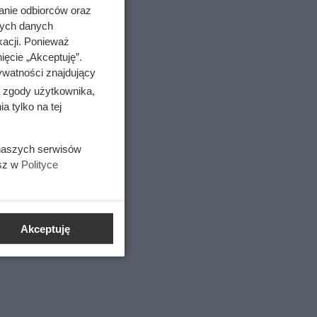
anie odbiorców oraz
nych danych
kacji. Ponieważ
ięcie „Akceptuję”.
ywatności znajdujący
ą zgody użytkownika,
 tylko na tej
 naszych serwisów
esz w
Polityce
Akceptuję
czym