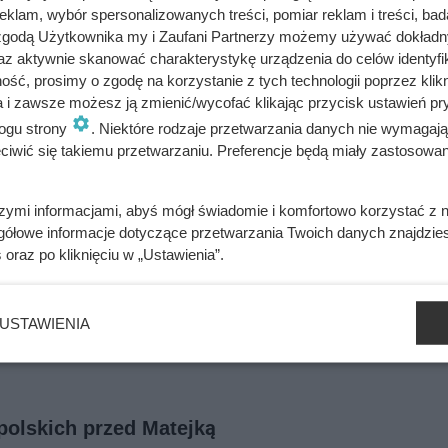
klam, wybór spersonalizowanych treści, pomiar reklam i treści, bad
 zgodą Użytkownika my i Zaufani Partnerzy możemy używać dokład
az aktywnie skanować charakterystykę urządzenia do celów identyfi
ść, prosimy o zgodę na korzystanie z tych technologii poprzez klikn
a i zawsze możesz ją zmienić/wycofać klikając przycisk ustawień pr
ogu strony
. Niektóre rodzaje przetwarzania danych nie wymagaj
le uciec przed starszą o 30 lat Anną. Ten polski król był wielką
iwić się takiemu przetwarzaniu. Preferencje będą miały zastosowania
szymi informacjami, abyś mógł świadomie i komfortowo korzystać z
gółowe informacje dotyczące przetwarzania Twoich danych znajdzi
ywali z rąk do rąk. Niewiarygodne losy słynnej skandalistki
s
oraz po kliknięciu w „Ustawienia”.
USTAWIENIA
różnych czasach. Dlatego ich charakter był tak różnorodny, o 
polskich przed Matejką