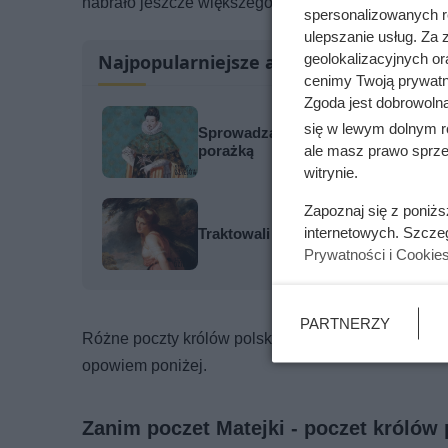
nabrało jeszcze większego znaczenia.
spersonalizowanych re
ulepszanie usług. Za
geolokalizacyjnych or
Najpopularniejsze artykuły
cenimy Twoją prywatno
Zgoda jest dobrowoln
się w lewym dolnym r
Sprowadzał prostytutki na Wawel, by
ale masz prawo sprzec
porażką
witrynie.
Zapoznaj się z poniż
internetowych. Szcze
Traktowali ją jak zabawkę i przekaz
Prywatności i Cookie
PARTNERZY
Różne poczty królów polskich powstawały w bardzo 
opowiem poniżej.
Zanim poczet Matejki - poczet królów 