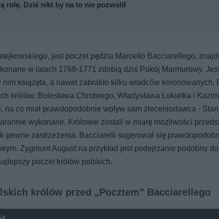
ą rolę. Dziś nikt by na to nie pozwolił
atejkowskiego, jest poczet pędzla Marcello Bacciarellego, znajd
konane w latach 1768-1771 zdobią dziś Pokój Marmurowy. Jest
 w nim książęta, a nawet zabrakło kilku władców koronowanych. 
zech królów: Bolesława Chrobrego, Władysława Łokietka i Kazim
o, na co miał prawdopodobnie wpływ sam zleceniodawca - Stan
arannie wykonane. Królowie zostali w miarę możliwości przeds
k pewne zastrzeżenia. Bacciarelli sugerował się prawdopodobn
wym. Zygmunt August na przykład jest podejrzanie podobny do 
najlepszy poczet królów polskich.
lskich królów przed „Pocztem” Bacciarellego
ka