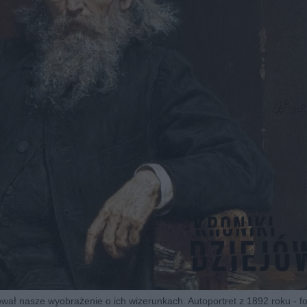
tował nasze wyobrażenie o ich wizerunkach. Autoportret z 1892 roku - 