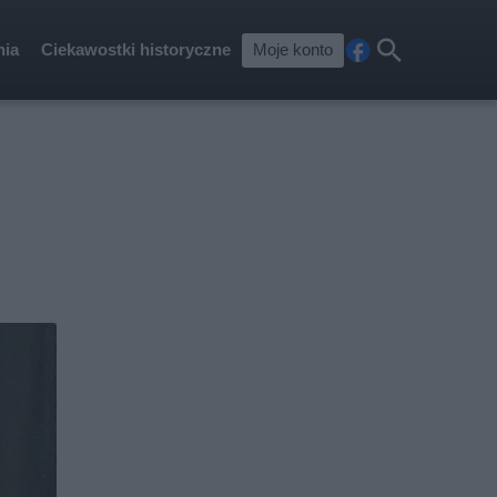
nia
Ciekawostki historyczne
Moje konto
Fa
Szu
ceb
kaj
ook