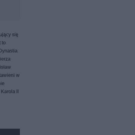
ujący się
 to
Dynastia
ierza
isław
tawieni w
ie
Karola II