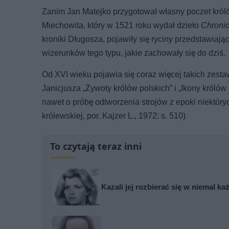
Zanim Jan Matejko przygotował własny poczet króló
Miechowita, który w 1521 roku wydał dzieło
Chroni
kroniki Długosza, pojawiły się ryciny przedstawia
wizerunków tego typu, jakie zachowały się do dziś.
Od XVI wieku pojawia się coraz więcej takich zes
Janicjusza „Żywoty królów polskich” i „Ikony królów 
nawet o próbę odtworzenia strojów z epoki niektóry
królewskiej, por. Kajzer L., 1972: s. 510)
To czytają teraz inni
Kazali jej rozbierać się w niemal k