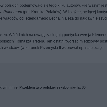
w polskich podejmowało się tego kilku autorów. Pierwszym jes
ca Polonorum
(pol. Kronika Polaków). W książce, będącej konty
jące władców od legendarnego Lecha. Należą do najdawniejszyc
tawień. Wśród nich na uwagę zasługują poetycka wersja Klemen
polskich” Tomasza Tretera. Ten ostatni tworząc miedzioryty post
ch władców. (wizerunek Przemysła II wzorował np. na pieczęci
ażdym filmie. Przekleństwo polskiej seksbomby lat 80.