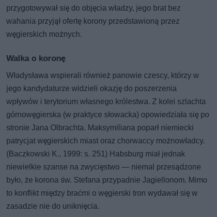
przygotowywał się do objęcia władzy, jego brat bez
wahania przyjął ofertę korony przedstawioną przez
węgierskich możnych.
Walka o koronę
Władysława wspierali również panowie czescy, którzy w
jego kandydaturze widzieli okazję do poszerzenia
wpływów i terytorium własnego królestwa. Z kolei szlachta
górnowęgierska (w praktyce słowacka) opowiedziała się po
stronie Jana Olbrachta. Maksymiliana poparł niemiecki
patrycjat węgierskich miast oraz chorwaccy możnowładcy.
(Baczkowski K., 1999: s. 251) Habsburg miał jednak
niewielkie szanse na zwycięstwo — niemal przesądzone
było, że korona św. Stefana przypadnie Jagiellonom. Mimo
to konflikt między braćmi o węgierski tron wydawał się w
zasadzie nie do uniknięcia.