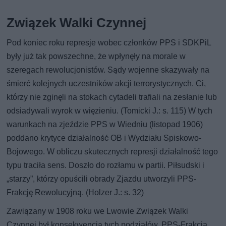
Związek Walki Czynnej
Pod koniec roku represje wobec członków PPS i SDKPiL
były już tak powszechne, że wpłynęły na morale w
szeregach rewolucjonistów. Sądy wojenne skazywały na
śmierć kolejnych uczestników akcji terrorystycznych. Ci,
którzy nie zginęli na stokach cytadeli trafiali na zesłanie lub
odsiadywali wyrok w więzieniu. (Tomicki J.: s. 115) W tych
warunkach na zjeździe PPS w Wiedniu (listopad 1906)
poddano krytyce działalność OB i Wydziału Spiskowo-
Bojowego. W obliczu skutecznych represji działalność tego
typu traciła sens. Doszło do rozłamu w partii. Piłsudski i
„starzy”, którzy opuścili obrady Zjazdu utworzyli PPS-
Frakcję Rewolucyjną. (Holzer J.: s. 32)
Zawiązany w 1908 roku we Lwowie Związek Walki
Czynnej był konsekwencją tych podziałów. PPS-Frakcja