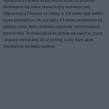
Wydarzenia krwawej środy można uznać za przykład
formowania się nowoczesnej wojny asymetrycznej.
Odpowiedzią Polaków na zabory w XIX wieku były wielkie
zrywy powstańcze. Na początku XX wieku postawiono na
oddolny terror, który chwilowo naprawdę zdezorientował
przeciwnika. To doświadczenie przyda się nawet w czasie
okupacji niemieckiej 30 lat później, kiedy duże akcje
powstańcze nie będą możliwe.