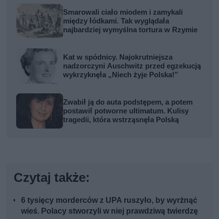
Smarowali ciało miodem i zamykali
między łódkami. Tak wyglądała
najbardziej wymyślna tortura w Rzymie
Kat w spódnicy. Najokrutniejsza
nadzorczyni Auschwitz przed egzekucją
wykrzyknęła „Niech żyje Polska!”
Zwabił ją do auta podstępem, a potem
postawił potworne ultimatum. Kulisy
tragedii, która wstrząsnęła Polską
Czytaj także:
6 tysięcy morderców z UPA ruszyło, by wyrżnąć
wieś. Polacy stworzyli w niej prawdziwą twierdzę