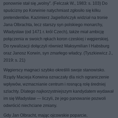
ponownie stał się „wolny”. (Felczak W., 1983: s. 103) Do
spuścizny po Korwinie natychmiast zgłosiło się kilku
pretendentów. Kazimierz Jagiellończyk widział na tronie
Jana Olbrachta, lecz starszy syn polskiego monarchy,
Władysław (od 1471 r. król Czech), także miał ambicję
połączenia w swoich rękach koron czeskiej i węgierskiej.
Do rywalizacji dołączyli również Maksymilian I Habsburg
oraz Janosz Korwin, syn zmarłego władcy. (Tyszkiewicz J.,
2019: s. 21)
Węgierscy magnaci szybko określili swoje stanowisko.
Rządy Macieja Korwina oznaczały dla nich ograniczenie
wpływów, wzmacnianie centrum i rosnącą rolę średniej
szlachty. Dlatego najkorzystniejszym kandydatem wydawał
im się Władysław — liczyli, że jego panowanie pozwoli
odwrócić niechciane zmiany.
Gdy Jan Olbracht, mając ojcowskie poparcie,