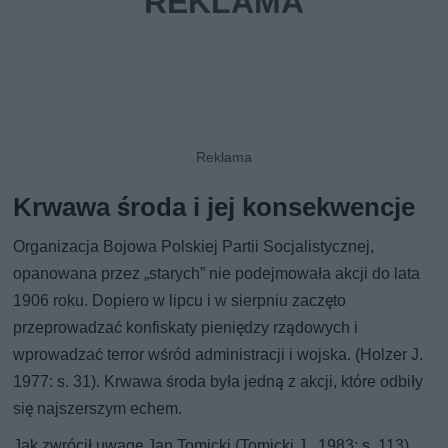
Krwawa środa i jej konsekwencje
Organizacja Bojowa Polskiej Partii Socjalistycznej,
opanowana przez „starych” nie podejmowała akcji do lata
1906 roku. Dopiero w lipcu i w sierpniu zaczęto
przeprowadzać konfiskaty pieniędzy rządowych i
wprowadzać terror wśród administracji i wojska. (Holzer J.
1977: s. 31). Krwawa środa była jedną z akcji, które odbiły
się najszerszym echem.
Jak zwrócił uwagę Jan Tomicki (Tomicki J., 1983: s. 113)