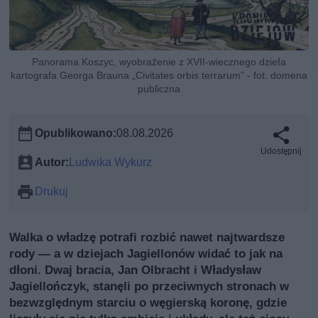
Panorama Koszyc, wyobrażenie z XVII-wiecznego dzieła
kartografa Georga Brauna „Civitates orbis terrarum” - fot. domena
publiczna
Opublikowano:
08.08.2026
Udostępnij
Autor:
Ludwika Wykurz
Drukuj
Walka o władzę potrafi rozbić nawet najtwardsze
rody — a w dziejach Jagiellonów widać to jak na
dłoni. Dwaj bracia, Jan Olbracht i Władysław
Jagiellończyk, stanęli po przeciwnych stronach w
bezwzględnym starciu o węgierską koronę, gdzie