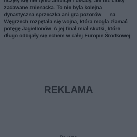
liczyły się nie tylko ambicje i układy, ale też ciosy
zadawane znienacka. To nie była kolejna
dynastyczna sprzeczka ani gra pozorów — na
Węgrzech rozpętała się wojna, która mogła złamać
potęgę Jagiellonów. A jej finał miał skutki, które
długo odbijały się echem w całej Europie Środkowej.