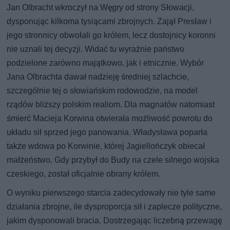
Jan Olbracht wkroczył na Węgry od strony Słowacji,
dysponując kilkoma tysiącami zbrojnych. Zajął Presław i
jego stronnicy obwołali go królem, lecz dostojnicy koronni
nie uznali tej decyzji. Widać tu wyraźnie państwo
podzielone zarówno majątkowo, jak i etnicznie. Wybór
Jana Olbrachta dawał nadzieję średniej szlachcie,
szczególnie tej o słowiańskim rodowodzie, na model
rządów bliższy polskim realiom. Dla magnatów natomiast
śmierć Macieja Korwina otwierała możliwość powrotu do
układu sił sprzed jego panowania. Władysława poparła
także wdowa po Korwinie, której Jagiellończyk obiecał
małżeństwo. Gdy przybył do Budy na czele silnego wojska
czeskiego, został oficjalnie obrany królem.
O wyniku pierwszego starcia zadecydowały nie tyle same
działania zbrojne, ile dysproporcja sił i zaplecze polityczne,
jakim dysponowali bracia. Dostrzegając liczebną przewagę