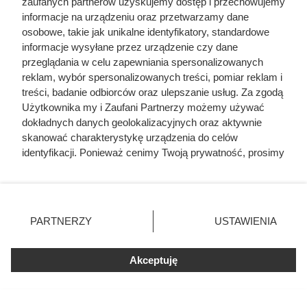
zaufanych partnerów uzyskujemy dostęp i przechowujemy
informacje na urządzeniu oraz przetwarzamy dane
osobowe, takie jak unikalne identyfikatory, standardowe
informacje wysyłane przez urządzenie czy dane
przeglądania w celu zapewniania spersonalizowanych
reklam, wybór spersonalizowanych treści, pomiar reklam i
treści, badanie odbiorców oraz ulepszanie usług. Za zgodą
Użytkownika my i Zaufani Partnerzy możemy używać
dokładnych danych geolokalizacyjnych oraz aktywnie
skanować charakterystykę urządzenia do celów
identyfikacji. Ponieważ cenimy Twoją prywatność, prosimy
o zgodę na korzystanie z tych technologii poprzez
kliknięcie „Akceptuję”. Zgoda jest dobrowolna i zawsze
możesz ją zmienić/wycofać klikając przycisk ustawień
prywatności znajdujący się w lewym dolnym rogu strony
PARTNERZY
USTAWIENIA
. Niektóre rodzaje przetwarzania danych nie wymagają
zgody użytkownika, ale masz prawo sprzeciwić się
Akceptuję
takiemu przetwarzaniu. Preferencje będą miały
zastosowania tylko na tej witrynie.
Zapoznaj się z poniższymi informacjami, abyś mógł