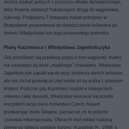
można szukać jednych z przyczyn układu dynastycznego,
który finalnie otworzył Habsburgom drogę do węgierskiej
sukcesji. Podpisany 7 listopada traktat pokojowy w
Bratysławie gwarantował im dziedziczenie królestwa po
śmierci Władysława lub jego prawowitego potomka.
Plany Kazimierza i Władysława Jagiellończyka
Gdy prześledzi się przebieg wojny o tron węgierski, trudno
nie zauważyć jej dość „miękkiego” charakteru. Władysław
Jagiellończyk zapalił się do wizji zbliżenia dwóch królestw,
ale nie chciał poświęcać zbyt wiele sił na walkę z własnym
bratem. Podczas gdy Kazimierz myślał w kategoriach
interesu całej dynastii, Władysław kierował się przede
wszystkim racją stanu Królestwa Czech. Nawet
przekazując bratu Głogów, zaznaczał, że to jedynie
czasowa rekompensata. Olbracht miał oddać nadaną
ziemię po objęciu polskiej korony. (Karpiński R.: 1998: s.