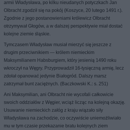
armii Władysława, po kilku nieudanych potyczkach Jan
Olbracht zgodził się na pokój (Koszyce, 20 lutego 1491 r.).
Zgodnie z jego postanowieniami królewicz Olbracht
otrzymywał Głogów, a w dalszej perspektywie miał dostać
kolejne ziemie śląskie.
Tymczasem Władysław musiał mierzyć się jeszcze z
drugim przeciwnikiem — królem niemieckim
Maksymilianem Habsburgiem, który jesienią 1490 roku
wkroczył na Węgry. Przyprowadził 16-tysięczną armię, lecz
zdołał opanować jedynie Białogród. Dalszy marsz
zatrzymał bunt zaciężnych. (Baczkowski K.: s. 251)
Ani Maksymilian, ani Olbracht nie wycofali całkowicie
swoich oddziałów z Węgier, wciąż licząc na kolejną okazję.
Usuwanie niemieckich załóg z kraju wiązało siły
Władysława na zachodzie, co oczywiście uniemożliwiało
mu w tym czasie przekazanie bratu kolejnych ziem