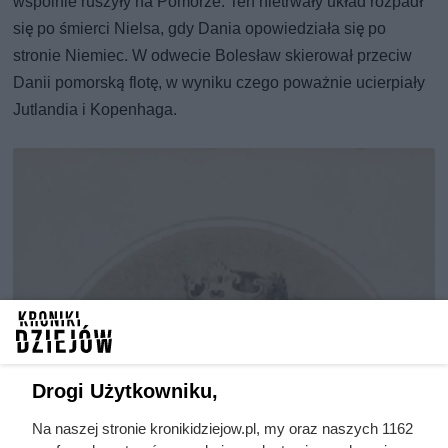
wspólnie ruszyły na Pomorze. Ten nietrwały układ rozpadł
się po śmierci Nielsa, gdy Dania opowiedziała się po
stronie Niemiec. W odwecie Bolesław skierował przeciw
Danii pomorską flotę, w wyniku czego poważnie ucierpiały
Jutlandia i Kopenhaga.
Drogi Użytkowniku,
Na naszej stronie kronikidziejow.pl, my oraz naszych 1162