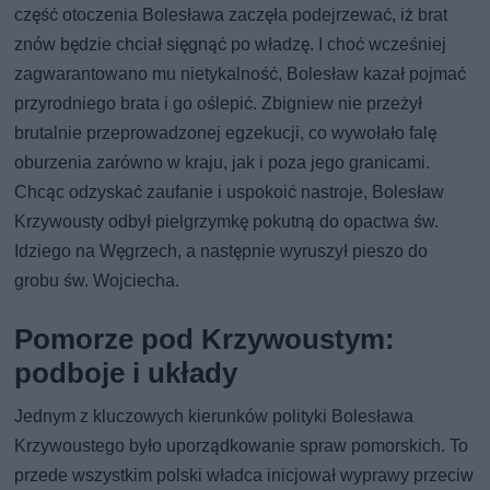
część otoczenia Bolesława zaczęła podejrzewać, iż brat
znów będzie chciał sięgnąć po władzę. I choć wcześniej
zagwarantowano mu nietykalność, Bolesław kazał pojmać
przyrodniego brata i go oślepić. Zbigniew nie przeżył
brutalnie przeprowadzonej egzekucji, co wywołało falę
oburzenia zarówno w kraju, jak i poza jego granicami.
Chcąc odzyskać zaufanie i uspokoić nastroje, Bolesław
Krzywousty odbył pielgrzymkę pokutną do opactwa św.
Idziego na Węgrzech, a następnie wyruszył pieszo do
grobu św. Wojciecha.
Pomorze pod Krzywoustym:
podboje i układy
Jednym z kluczowych kierunków polityki Bolesława
Krzywoustego było uporządkowanie spraw pomorskich. To
przede wszystkim polski władca inicjował wyprawy przeciw