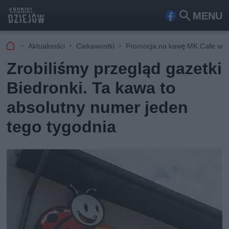
MENU
Fa
Szu
ceb
kaj
Aktualności
Ciekawostki
Promocja na kawę MK Cafe w B
ook
Zrobiliśmy przegląd gazetki
Biedronki. Ta kawa to
absolutny numer jeden
tego tygodnia