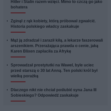
Hitler i Stalin razem wzięci. Mimo to czczą go jako
bohatera
Zginął z rąk kobiety, którą próbował zgwałcić.
Historia polskiego władcy zaskakuje
Mąż ją zdradzał i zaraził kiłą, a lekarze faszerowali
arszenikiem. Przerażająca prawda o cenie, jaką
Karen Blixen zapłaciła za Afrykę
Sprowadzał prostytutki na Wawel, byle uciec
przed starszą o 30 lat Anną. Ten polski król był
wielką porażką
Dlaczego nikt nie chciał poślubić syna Jana III
Sobieskiego? Odpowiedź zaskakuje