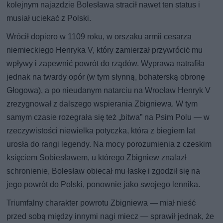
kolejnym najazdzie Bolesława stracił nawet ten status i
musiał uciekać z Polski.
Wrócił dopiero w 1109 roku, w orszaku armii cesarza
niemieckiego Henryka V, który zamierzał przywrócić mu
wpływy i zapewnić powrót do rządów. Wyprawa natrafiła
jednak na twardy opór (w tym słynną, bohaterską obronę
Głogowa), a po nieudanym natarciu na Wrocław Henryk V
zrezygnował z dalszego wspierania Zbigniewa. W tym
samym czasie rozegrała się też „bitwa” na Psim Polu — w
rzeczywistości niewielka potyczka, która z biegiem lat
urosła do rangi legendy. Na mocy porozumienia z czeskim
księciem Sobiesławem, u którego Zbigniew znalazł
schronienie, Bolesław obiecał mu łaskę i zgodził się na
jego powrót do Polski, ponownie jako swojego lennika.
Triumfalny charakter powrotu Zbigniewa — miał nieść
przed sobą między innymi nagi miecz — sprawił jednak, że