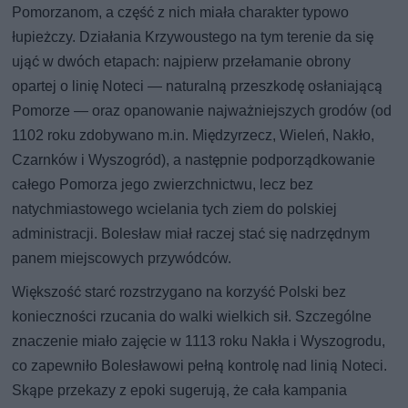
Pomorzanom, a część z nich miała charakter typowo
łupieżczy. Działania Krzywoustego na tym terenie da się
ująć w dwóch etapach: najpierw przełamanie obrony
opartej o linię Noteci — naturalną przeszkodę osłaniającą
Pomorze — oraz opanowanie najważniejszych grodów (od
1102 roku zdobywano m.in. Międzyrzecz, Wieleń, Nakło,
Czarnków i Wyszogród), a następnie podporządkowanie
całego Pomorza jego zwierzchnictwu, lecz bez
natychmiastowego wcielania tych ziem do polskiej
administracji. Bolesław miał raczej stać się nadrzędnym
panem miejscowych przywódców.
Większość starć rozstrzygano na korzyść Polski bez
konieczności rzucania do walki wielkich sił. Szczególne
znaczenie miało zajęcie w 1113 roku Nakła i Wyszogrodu,
co zapewniło Bolesławowi pełną kontrolę nad linią Noteci.
Skąpe przekazy z epoki sugerują, że cała kampania