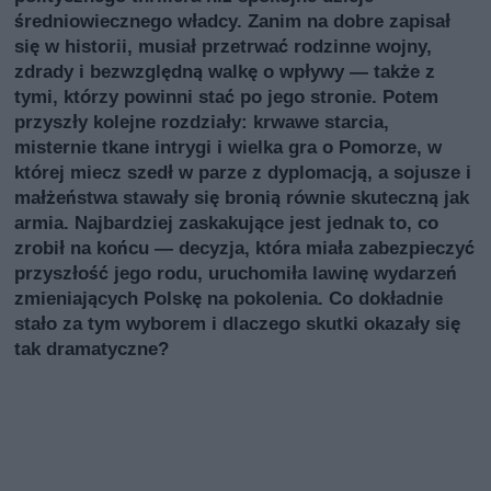
średniowiecznego władcy. Zanim na dobre zapisał
się w historii, musiał przetrwać rodzinne wojny,
zdrady i bezwzględną walkę o wpływy — także z
tymi, którzy powinni stać po jego stronie. Potem
przyszły kolejne rozdziały: krwawe starcia,
misternie tkane intrygi i wielka gra o Pomorze, w
której miecz szedł w parze z dyplomacją, a sojusze i
małżeństwa stawały się bronią równie skuteczną jak
armia. Najbardziej zaskakujące jest jednak to, co
zrobił na końcu — decyzja, która miała zabezpieczyć
przyszłość jego rodu, uruchomiła lawinę wydarzeń
zmieniających Polskę na pokolenia. Co dokładnie
stało za tym wyborem i dlaczego skutki okazały się
tak dramatyczne?