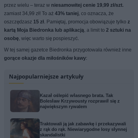
przez wielu – teraz w
niesamowitej cenie 19,99 zł/szt.
zamiast 34,99 zł! To aż
43% taniej
, co oznacza, że
oszczędzasz
15 zł
. Pamiętaj, promocja obowiązuje tylko
z
kartą Moja Biedronka lub aplikacją
, a limit to
2 sztuki na
osobę
, więc warto się pospieszyć.
W tej samej gazetce Biedronka przygotowała również inne
gorące okazje dla miłośników kawy
:
Najpopularniejsze artykuły
Kazał oślepić własnego brata. Tak
Bolesław Krzywousty rozprawił się z
największym rywalem
Traktowali ją jak zabawkę i przekazywali
z rąk do rąk. Niewiarygodne losy słynnej
skandalistki