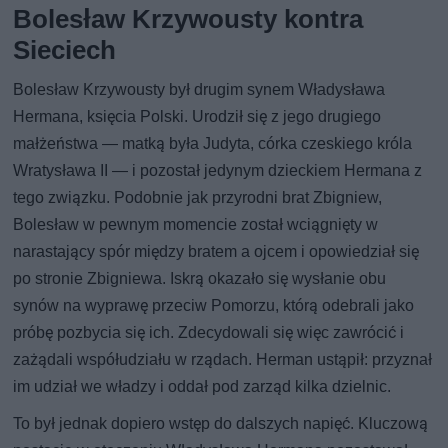
Bolesław Krzywousty kontra
Sieciech
Bolesław Krzywousty był drugim synem Władysława
Hermana, księcia Polski. Urodził się z jego drugiego
małżeństwa — matką była Judyta, córka czeskiego króla
Wratysława II — i pozostał jedynym dzieckiem Hermana z
tego związku. Podobnie jak przyrodni brat Zbigniew,
Bolesław w pewnym momencie został wciągnięty w
narastający spór między bratem a ojcem i opowiedział się
po stronie Zbigniewa. Iskrą okazało się wysłanie obu
synów na wyprawę przeciw Pomorzu, którą odebrali jako
próbę pozbycia się ich. Zdecydowali się więc zawrócić i
zażądali współudziału w rządach. Herman ustąpił: przyznał
im udział we władzy i oddał pod zarząd kilka dzielnic.
To był jednak dopiero wstęp do dalszych napięć. Kluczową