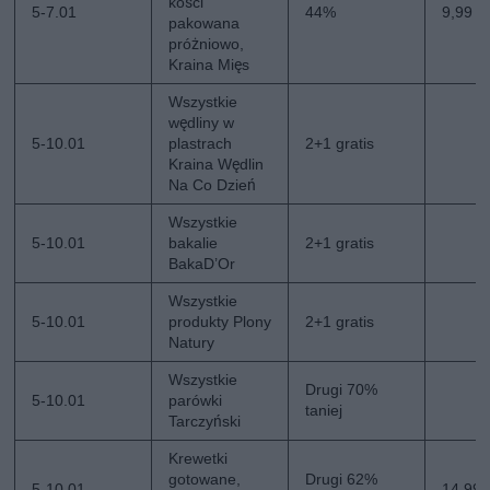
kości
5-7.01
44%
9,99 zł
pakowana
próżniowo,
Kraina Mięs
Wszystkie
wędliny w
5-10.01
plastrach
2+1 gratis
Kraina Wędlin
Na Co Dzień
Wszystkie
5-10.01
bakalie
2+1 gratis
BakaD’Or
Wszystkie
5-10.01
produkty Plony
2+1 gratis
Natury
Wszystkie
Drugi 70%
5-10.01
parówki
taniej
Tarczyński
Krewetki
gotowane,
Drugi 62%
5-10.01
14,99 