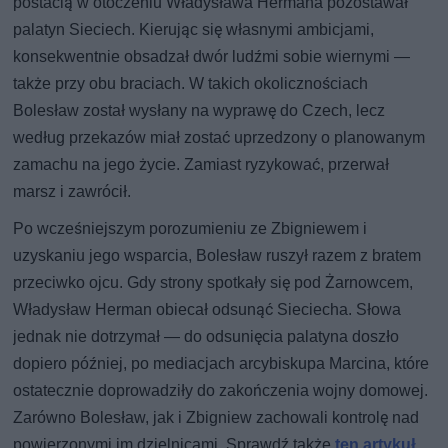
postacią w otoczeniu Władysława Hermana pozostawał
palatyn Sieciech. Kierując się własnymi ambicjami,
konsekwentnie obsadzał dwór ludźmi sobie wiernymi —
także przy obu braciach. W takich okolicznościach
Bolesław został wysłany na wyprawę do Czech, lecz
według przekazów miał zostać uprzedzony o planowanym
zamachu na jego życie. Zamiast ryzykować, przerwał
marsz i zawrócił.
Po wcześniejszym porozumieniu ze Zbigniewem i
uzyskaniu jego wsparcia, Bolesław ruszył razem z bratem
przeciwko ojcu. Gdy strony spotkały się pod Żarnowcem,
Władysław Herman obiecał odsunąć Sieciecha. Słowa
jednak nie dotrzymał — do odsunięcia palatyna doszło
dopiero później, po mediacjach arcybiskupa Marcina, które
ostatecznie doprowadziły do zakończenia wojny domowej.
Zarówno Bolesław, jak i Zbigniew zachowali kontrolę nad
powierzonymi im dzielnicami. Sprawdź także
ten artykuł