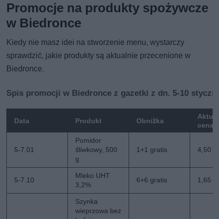
Promocje na produkty spożywcze
w Biedronce
Kiedy nie masz idei na stworzenie menu, wystarczy
sprawdzić, jakie produkty są aktualnie przecenione w
Biedronce.
Spis promocji w Biedronce z gazetki z dn. 5-10 styczn
Aktua
Data
Produkt
Obniżka
cena
Pomidor
5-7.01
śliwkowy, 500
1+1 gratis
4,50 zł
g
Mleko UHT
5-7.10
6+6 gratis
1,65 zł
3,2%
Szynka
wieprzowa bez