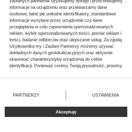
zaufanych partnerów uzyskujemy dostęp i przechowujemy
informacje na urządzeniu oraz przetwarzamy dane
osobowe, takie jak unikalne identyfikatory, standardowe
informacje wysyłane przez urządzenie czy dane
przeglądania w celu zapewniania spersonalizowanych
reklam, wybór spersonalizowanych treści, pomiar reklam i
treści, badanie odbiorców oraz ulepszanie usług. Za zgodą
Użytkownika my i Zaufani Partnerzy możemy używać
dokładnych danych geolokalizacyjnych oraz aktywnie
skanować charakterystykę urządzenia do celów
identyfikacji. Ponieważ cenimy Twoją prywatność, prosimy
o zgodę na korzystanie z tych technologii poprzez
kliknięcie „Akceptuję”. Zgoda jest dobrowolna i zawsze
możesz ją zmienić/wycofać klikając przycisk ustawień
Król Polski Bolesław III Krzywousty
prywatności znajdujący się w lewym dolnym rogu strony
PARTNERZY
USTAWIENIA
. Niektóre rodzaje przetwarzania danych nie wymagają
zgody użytkownika, ale masz prawo sprzeciwić się
Akceptuję
takiemu przetwarzaniu. Preferencje będą miały
zastosowania tylko na tej witrynie.
Zapoznaj się z poniższymi informacjami, abyś mógł