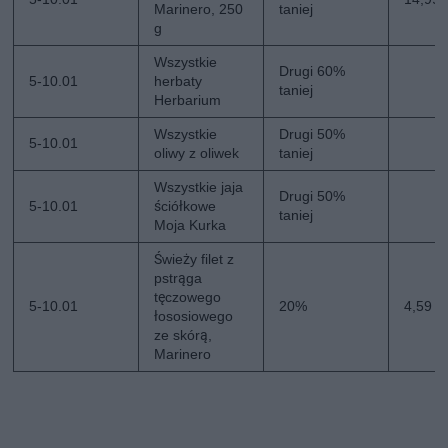
Marinero, 250
taniej
g
Wszystkie
Drugi 60%
5-10.01
herbaty
taniej
Herbarium
Wszystkie
Drugi 50%
5-10.01
oliwy z oliwek
taniej
Wszystkie jaja
Drugi 50%
5-10.01
ściółkowe
taniej
Moja Kurka
Świeży filet z
pstrąga
tęczowego
5-10.01
20%
4,59 z
łososiowego
ze skórą,
Marinero