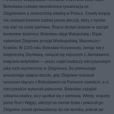
Bolesława czekała nieunikniona rywalizacja ze
Zbigniewem o zwierzchnią władzę w Polsce. Zmarły książę
nie zostawił bowiem żadnej jasnej decyzji, który z synów
ma stać na czele państwa. Bracia dostali jedynie w zarząd
konkretne dzielnice: Bolesław objął Małopolskę i Śląsk,
natomiast Zbigniew przejął Wielkopolskę, Mazowsze i
Kraków. W 1103 roku Bolesław Krzywousty, żeniąc się z
księżniczką Zbysławą, związał się sojuszem z Jarosławem,
księciem wołyńskim — przez część badaczy odczytywanym
jako ruch wymierzony w Zbigniewa. Do pierwszego
poważnego spięcia doszło, gdy Zbigniew rozkazał
rycerzom idącym z Bolesławem na Pomorze zawrócić, a ci
rzeczywiście wykonali polecenie. Bolesław zażądał
oddania władzy, lecz spotkał się z odmową. Wtedy, wsparty
przez Ruś i Węgry, uderzył na ziemie brata i pokonał go.
Zbigniew został sprowadzony do roli lennika, jednak po