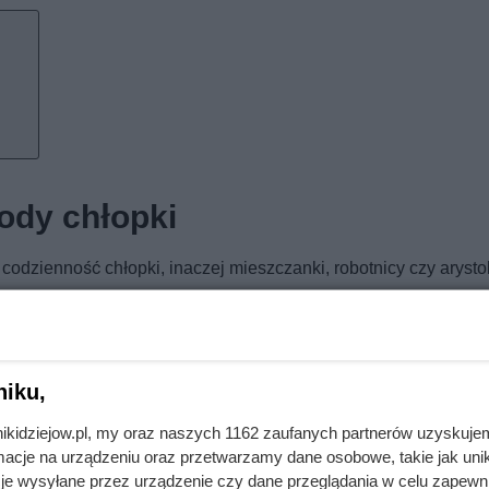
rody chłopki
 codzienność chłopki, inaczej mieszczanki, robotnicy czy arystok
sne małżeństwa, szybkie zajście w ciążę i w praktyce kolejne 
a bywał po prostu wyniszczający.
k naprawdę wyglądała codzienność w czasach pańszczyzny?
niku,
nikidziejow.pl, my oraz naszych 1162 zaufanych partnerów uzyskuje
cje na urządzeniu oraz przetwarzamy dane osobowe, takie jak unika
je wysyłane przez urządzenie czy dane przeglądania w celu zapewn