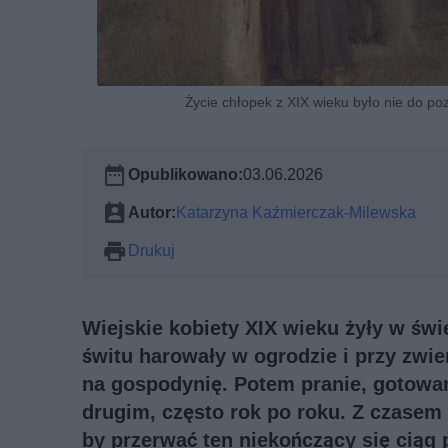
Życie chłopek z XIX wieku było nie do po
Opublikowano:
03.06.2026
Autor:
Katarzyna Kaźmierczak-Milewska
Drukuj
Wiejskie kobiety XIX wieku żyły w świ
świtu harowały w ogrodzie i przy zwi
na gospodynię. Potem pranie, gotowa
drugim, często rok po roku. Z czasem
by przerwać ten niekończący się ciąg 