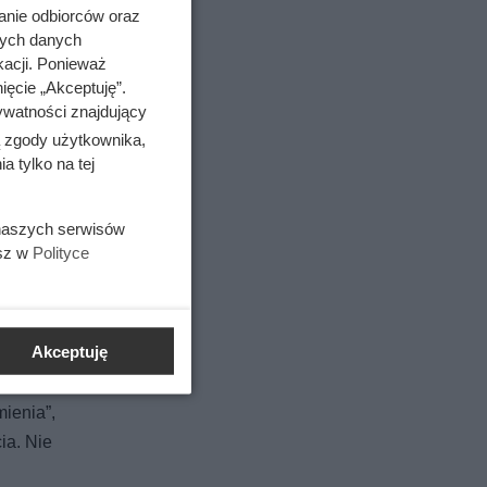
anie odbiorców oraz
iesiąc
nych danych
kacji. Ponieważ
ięcie „Akceptuję”.
ywatności znajdujący
jenia w
ą zgody użytkownika,
 tylko na tej
 naszych serwisów
rugą,
esz w
Polityce
orki,
wały ślad
 autor
Akceptuję
ienia”,
ia. Nie