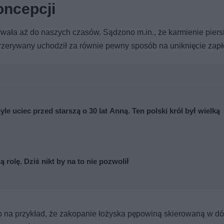
oncepcji
wała aż do naszych czasów. Sądzono m.in., że karmienie piers
przerywany uchodził za równie pewny sposób na uniknięcie zapł
le uciec przed starszą o 30 lat Anną. Ten polski król był wielką
ą rolę. Dziś nikt by na to nie pozwolił
o na przykład, że zakopanie łożyska pępowiną skierowaną w d