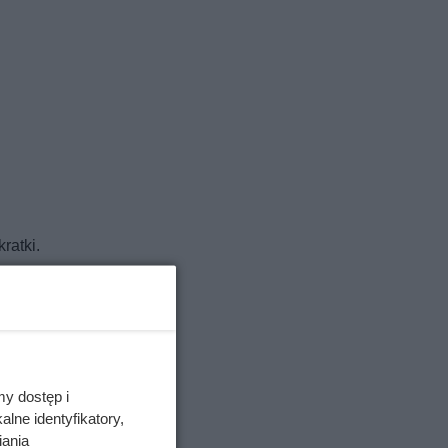
ratki.
porody
my dostęp i
lne identyfikatory,
iania