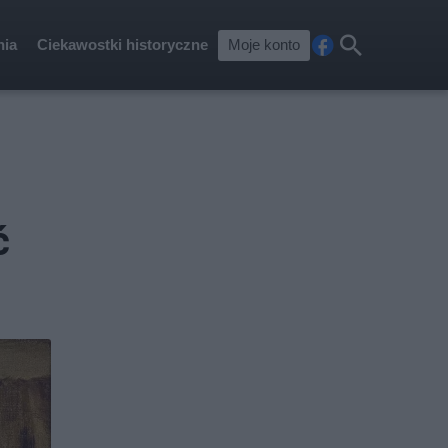
nia
Ciekawostki historyczne
Moje konto
Fa
Szu
ceb
kaj
ook
ć