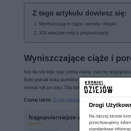
Wyniszczające ciąże i porody chłopki
XIX-wieczne mity o antykoncepcji
Wyniszczające ciąże i po
Nie da się tego ująć jedną miarą: inaczej wyglądała
Było jednak kilka punktów wspólnych – bardzo wcze
niemal rok po roku. Dla kobiet na wsi taki rytm życi
Czytaj także:
Życie chłopa pańszczyźnianego – ja
Drogi Użytkow
Na naszej stronie kro
Najpopularniejsze artykuły
przechowujemy informa
standardowe informac