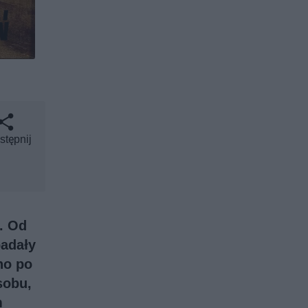
stępnij
. Od
padały
no po
sobu,
m