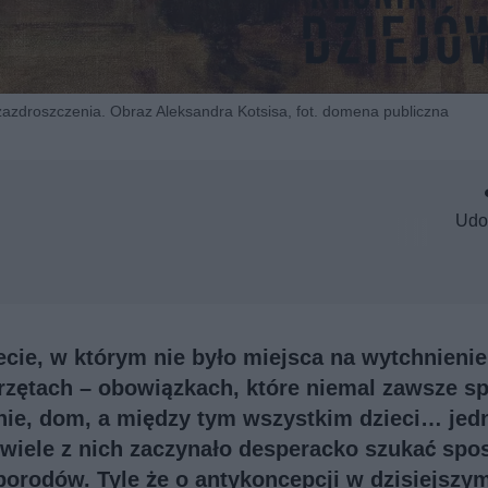
zazdroszczenia. Obraz Aleksandra Kotsisa, fot. domena publiczna
Udo
ecie, w którym nie było miejsca na wytchnienie
erzętach – obowiązkach, które niemal zawsze s
nie, dom, a między tym wszystkim dzieci… jed
 wiele z nich zaczynało desperacko szukać spo
porodów. Tyle że o antykoncepcji w dzisiejszy