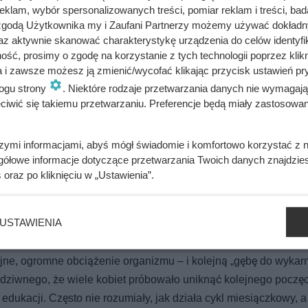
klam, wybór spersonalizowanych treści, pomiar reklam i treści, bad
emię. Telefon od fałszywego lekarza opóźnił śledztwo o prawie m
 zgodą Użytkownika my i Zaufani Partnerzy możemy używać dokład
az aktywnie skanować charakterystykę urządzenia do celów identyfi
ść, prosimy o zgodę na korzystanie z tych technologii poprzez klikn
a i zawsze możesz ją zmienić/wycofać klikając przycisk ustawień pr
psji w 10 godzin. Zamiast jej pomóc, król wyjechał i szukał uko
ogu strony
. Niektóre rodzaje przetwarzania danych nie wymagaj
iwić się takiemu przetwarzaniu. Preferencje będą miały zastosowania
szymi informacjami, abyś mógł świadomie i komfortowo korzystać z
rówka od świtu do nocy, częste niedojadanie, jedna ciąża za d
gółowe informacje dotyczące przetwarzania Twoich danych znajdzi
s
oraz po kliknięciu w „Ustawienia”.
ennikach w chłopskich chatach, pod opieką „babki”, czyli znach
owania do odbierania porodów. Taka codzienność zostawiała tr
wet 20% kobiet mogło umierać przy porodzie, a Józef Legowicz,
USTAWIENIA
obieta powinna się szykować „jak do śmierci”.
jne, ogromne obciążenie organizmu – i kolejną „gębę do wykarm
 dziwnego, że wiele kobiet próbowało uniknąć kolejnego poczęc
 edukacji. Często nie rozumiały, jak działa cykl miesiączkowy, a