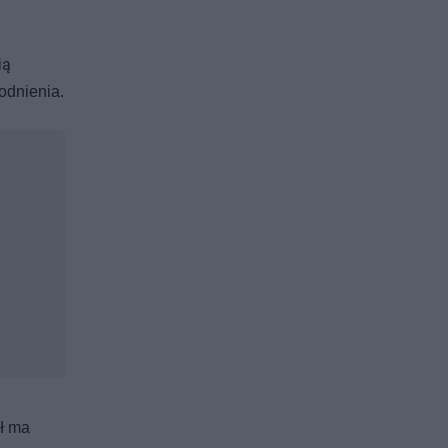
ią
odnienia.
ół ma