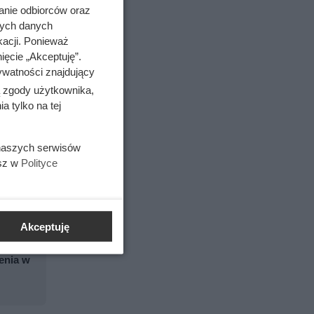
anie odbiorców oraz
nych danych
j dzieje
kacji. Ponieważ
 Grupie
ięcie „Akceptuję”.
y i
ywatności znajdujący
ą zgody użytkownika,
 tylko na tej
 naszych serwisów
esz w
Polityce
ł go
Akceptuję
jenia w