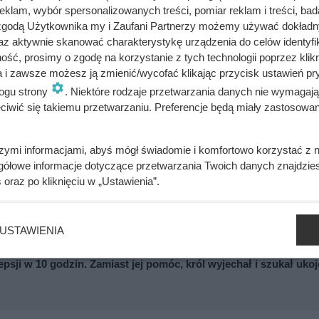
klam, wybór spersonalizowanych treści, pomiar reklam i treści, bad
 zgodą Użytkownika my i Zaufani Partnerzy możemy używać dokład
wnież za sprowadzenie do Królewca Bursztynowej Komnaty. Je
az aktywnie skanować charakterystykę urządzenia do celów identyfi
wano go komisarzem do spraw ewakuacji ziem wschodnich przy
ść, prosimy o zgodę na korzystanie z tych technologii poprzez klikn
ynową Komnatę prezentowano w muzeum, gdzie przyciągała tłum
a i zawsze możesz ją zmienić/wycofać klikając przycisk ustawień pr
y stało się jasne, że zabytek może zostać zniszczony, całość
ogu strony
. Niektóre rodzaje przetwarzania danych nie wymagaj
w Królewcu. (Bonek T., 2020: s. 209)
iwić się takiemu przetwarzaniu. Preferencje będą miały zastosowania
szymi informacjami, abyś mógł świadomie i komfortowo korzystać z
gółowe informacje dotyczące przetwarzania Twoich danych znajdzi
s
oraz po kliknięciu w „Ustawienia”.
ry Krakowa. Jeden błyskawiczny ruch Polaków i Węgrów zmusi
USTAWIENIA
psji w 10 godzin. Zamiast jej pomóc, król wyjechał i szukał uko