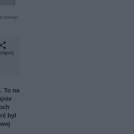
tę starego
stępnij
. To na
jnie
Koch
rć był
owej