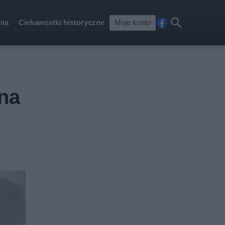
nia
Ciekawostki historyczne
Moje konto
Fa
Szu
ceb
kaj
ook
 na