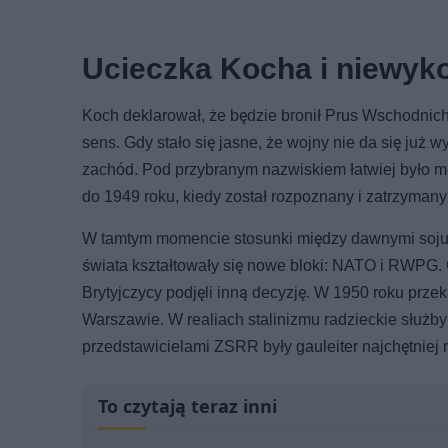
Ucieczka Kocha i niewyk
Koch deklarował, że będzie bronił Prus Wschodnich
sens. Gdy stało się jasne, że wojny nie da się już 
zachód. Pod przybranym nazwiskiem łatwiej było m
do 1949 roku, kiedy został rozpoznany i zatrzyman
W tamtym momencie stosunki między dawnymi sojusz
świata kształtowały się nowe bloki: NATO i RWPG
Brytyjczycy podjęli inną decyzję. W 1950 roku prz
Warszawie. W realiach stalinizmu radzieckie służby
przedstawicielami ZSRR były gauleiter najchętniej
To czytają teraz inni