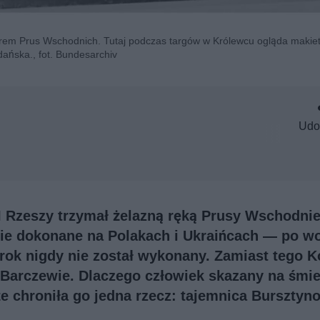
eiterem Prus Wschodnich. Tutaj podczas targów w Królewcu ogląda makie
ańska., fot. Bundesarchiv
Udo
III Rzeszy trzymał żelazną ręką Prusy Wschodnie
ie dokonane na Polakach i Ukraińcach — po wo
yrok nigdy nie został wykonany. Zamiast tego 
Barczewie. Dlaczego człowiek skazany na śmie
że chroniła go jedna rzecz: tajemnica Bursztyn