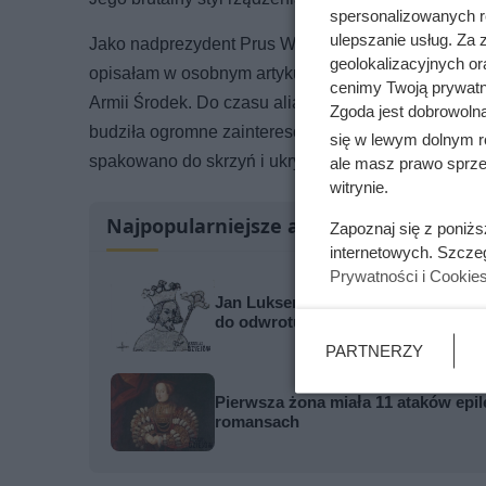
spersonalizowanych re
ulepszanie usług. Za
Jako nadprezydent Prus Wschodnich odpowiadał ró
geolokalizacyjnych or
opisałam w osobnym artykule. W 1944 roku miano
cenimy Twoją prywatno
Armii Środek. Do czasu alianckich nalotów Burszt
Zgoda jest dobrowoln
budziła ogromne zainteresowanie zwiedzających. Gd
się w lewym dolnym r
spakowano do skrzyń i ukryto w podziemiach zamku 
ale masz prawo sprzec
witrynie.
Najpopularniejsze artykuły
Zapoznaj się z poniż
internetowych. Szcze
Prywatności i Cookie
Jan Luksemburski podszedł pod mu
do odwrotu
PARTNERZY
Pierwsza żona miała 11 ataków epile
romansach