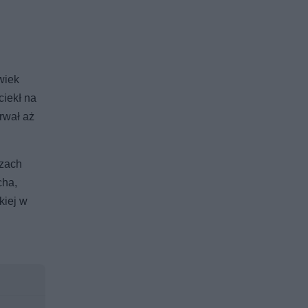
wiek
ciekł na
rwał aż
czach
cha,
kiej w