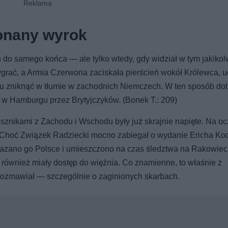
onany wyrok
 do samego końca — ale tylko wtedy, gdy widział w tym jakikol
wygrać, a Armia Czerwona zaciskała pierścień wokół Królewca, u
u zniknąć w tłumie w zachodnich Niemczech. W ten sposób dot
y w Hamburgu przez Brytyjczyków. (Bonek T.: 209)
nikami z Zachodu i Wschodu były już skrajnie napięte. Na o
. Choć Związek Radziecki mocno zabiegał o wydanie Ericha Ko
ekazano go Polsce i umieszczono na czas śledztwa na Rakowiec
 również miały dostęp do więźnia. Co znamienne, to właśnie z
 rozmawiał — szczególnie o zaginionych skarbach.