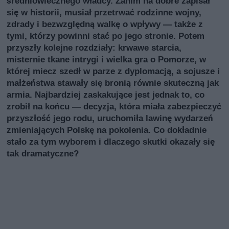
średniowiecznego władcy. Zanim na dobre zapisał
się w historii, musiał przetrwać rodzinne wojny,
zdrady i bezwzględną walkę o wpływy — także z
tymi, którzy powinni stać po jego stronie. Potem
przyszły kolejne rozdziały: krwawe starcia,
misternie tkane intrygi i wielka gra o Pomorze, w
której miecz szedł w parze z dyplomacją, a sojusze i
małżeństwa stawały się bronią równie skuteczną jak
armia. Najbardziej zaskakujące jest jednak to, co
zrobił na końcu — decyzja, która miała zabezpieczyć
przyszłość jego rodu, uruchomiła lawinę wydarzeń
zmieniających Polskę na pokolenia. Co dokładnie
stało za tym wyborem i dlaczego skutki okazały się
tak dramatyczne?