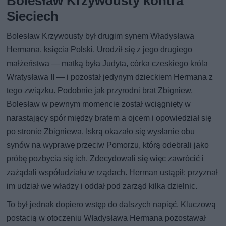
Bolesław Krzywousty kontra
Sieciech
Bolesław Krzywousty był drugim synem Władysława
Hermana, księcia Polski. Urodził się z jego drugiego
małżeństwa — matką była Judyta, córka czeskiego króla
Wratysława II — i pozostał jedynym dzieckiem Hermana z
tego związku. Podobnie jak przyrodni brat Zbigniew,
Bolesław w pewnym momencie został wciągnięty w
narastający spór między bratem a ojcem i opowiedział się
po stronie Zbigniewa. Iskrą okazało się wysłanie obu
synów na wyprawę przeciw Pomorzu, którą odebrali jako
próbę pozbycia się ich. Zdecydowali się więc zawrócić i
zażądali współudziału w rządach. Herman ustąpił: przyznał
im udział we władzy i oddał pod zarząd kilka dzielnic.
To był jednak dopiero wstęp do dalszych napięć. Kluczową
postacią w otoczeniu Władysława Hermana pozostawał