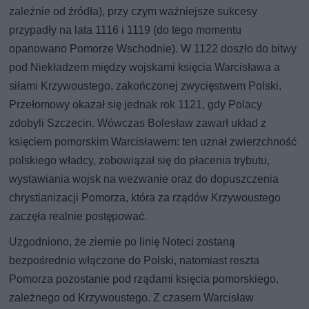
zależnie od źródła), przy czym ważniejsze sukcesy
przypadły na lata 1116 i 1119 (do tego momentu
opanowano Pomorze Wschodnie). W 1122 doszło do bitwy
pod Niekładzem między wojskami księcia Warcisława a
siłami Krzywoustego, zakończonej zwycięstwem Polski.
Przełomowy okazał się jednak rok 1121, gdy Polacy
zdobyli Szczecin. Wówczas Bolesław zawarł układ z
księciem pomorskim Warcisławem: ten uznał zwierzchność
polskiego władcy, zobowiązał się do płacenia trybutu,
wystawiania wojsk na wezwanie oraz do dopuszczenia
chrystianizacji Pomorza, która za rządów Krzywoustego
zaczęła realnie postępować.
Uzgodniono, że ziemie po linię Noteci zostaną
bezpośrednio włączone do Polski, natomiast reszta
Pomorza pozostanie pod rządami księcia pomorskiego,
zależnego od Krzywoustego. Z czasem Warcisław