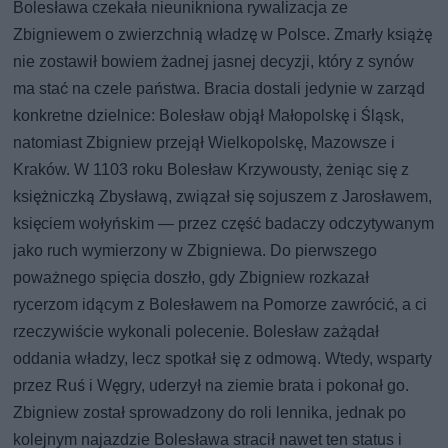
Bolesława czekała nieunikniona rywalizacja ze
Zbigniewem o zwierzchnią władzę w Polsce. Zmarły książę
nie zostawił bowiem żadnej jasnej decyzji, który z synów
ma stać na czele państwa. Bracia dostali jedynie w zarząd
konkretne dzielnice: Bolesław objął Małopolskę i Śląsk,
natomiast Zbigniew przejął Wielkopolskę, Mazowsze i
Kraków. W 1103 roku Bolesław Krzywousty, żeniąc się z
księżniczką Zbysławą, związał się sojuszem z Jarosławem,
księciem wołyńskim — przez część badaczy odczytywanym
jako ruch wymierzony w Zbigniewa. Do pierwszego
poważnego spięcia doszło, gdy Zbigniew rozkazał
rycerzom idącym z Bolesławem na Pomorze zawrócić, a ci
rzeczywiście wykonali polecenie. Bolesław zażądał
oddania władzy, lecz spotkał się z odmową. Wtedy, wsparty
przez Ruś i Węgry, uderzył na ziemie brata i pokonał go.
Zbigniew został sprowadzony do roli lennika, jednak po
kolejnym najazdzie Bolesława stracił nawet ten status i