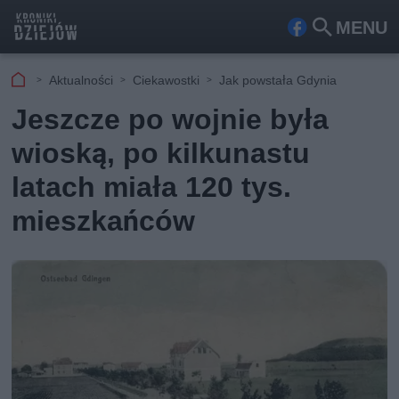
MENU
Fa
Szu
ceb
kaj
Aktualności
Ciekawostki
Jak powstała Gdynia
ook
Jeszcze po wojnie była
wioską, po kilkunastu
latach miała 120 tys.
mieszkańców