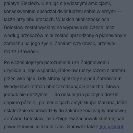
palatyn Sieciech. Kierując się własnymi ambicjami,
konsekwentnie obsadzał dwór ludźmi sobie wiernymi —
także przy obu braciach. W takich okolicznościach
Bolesław został wysłany na wyprawę do Czech, lecz
według przekazów miał zostać uprzedzony o planowanym
zamachu na jego życie. Zamiast ryzykować, przerwał
marsz i zawrócił.
Po wcześniejszym porozumieniu ze Zbigniewem i
uzyskaniu jego wsparcia, Bolesław ruszył razem z bratem
przeciwko ojcu. Gdy strony spotkały się pod Żarnowcem,
Władysław Herman obiecał odsunąć Sieciecha. Słowa
jednak nie dotrzymał — do odsunięcia palatyna doszło
dopiero później, po mediacjach arcybiskupa Marcina, które
ostatecznie doprowadziły do zakończenia wojny domowej.
Zarówno Bolesław, jak i Zbigniew zachowali kontrolę nad
powierzonymi im dzielnicami. Sprawdź także
ten artykuł