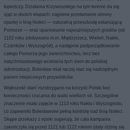
łupieżczy. Działania Krzywoustego na tym terenie da się
ująć w dwóch etapach: najpierw przełamanie obrony
opartej o linię Noteci — naturalną przeszkodę osłaniającą
Pomorze — oraz opanowanie najważniejszych grodów (od
1102 roku zdobywano m.in. Międzyrzecz, Wieleń, Nakło,
Czarnków i Wyszogród), a następnie podporządkowanie
całego Pomorza jego zwierzchnictwu, lecz bez
natychmiastowego wcielania tych ziem do polskiej
administracji. Bolesław miał raczej stać się nadrzędnym
panem miejscowych przywódców.
Większość starć rozstrzygano na korzyść Polski bez
konieczności rzucania do walki wielkich sił. Szczególne
znaczenie miało zajęcie w 1113 roku Nakła i Wyszogrodu,
co zapewniło Bolesławowi pełną kontrolę nad linią Noteci.
Skąpe przekazy z epoki sugerują, że cała kampania
zakończyła się przed 1121 lub 1122 rokiem (daty różnią się