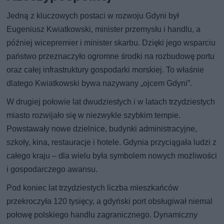
Jedną z kluczowych postaci w rozwoju Gdyni był
Eugeniusz Kwiatkowski, minister przemysłu i handlu, a
później wicepremier i minister skarbu. Dzięki jego wsparciu
państwo przeznaczyło ogromne środki na rozbudowę portu
oraz całej infrastruktury gospodarki morskiej. To właśnie
dlatego Kwiatkowski bywa nazywany „ojcem Gdyni”.
W drugiej połowie lat dwudziestych i w latach trzydziestych
miasto rozwijało się w niezwykle szybkim tempie.
Powstawały nowe dzielnice, budynki administracyjne,
szkoły, kina, restauracje i hotele. Gdynia przyciągała ludzi z
całego kraju – dla wielu była symbolem nowych możliwości
i gospodarczego awansu.
Pod koniec lat trzydziestych liczba mieszkańców
przekroczyła 120 tysięcy, a gdyński port obsługiwał niemal
połowę polskiego handlu zagranicznego. Dynamiczny