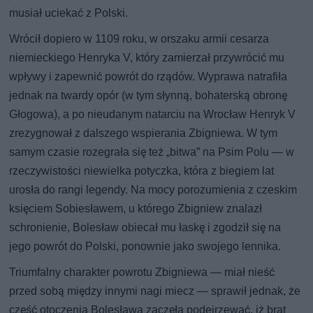
musiał uciekać z Polski.
Wrócił dopiero w 1109 roku, w orszaku armii cesarza
niemieckiego Henryka V, który zamierzał przywrócić mu
wpływy i zapewnić powrót do rządów. Wyprawa natrafiła
jednak na twardy opór (w tym słynną, bohaterską obronę
Głogowa), a po nieudanym natarciu na Wrocław Henryk V
zrezygnował z dalszego wspierania Zbigniewa. W tym
samym czasie rozegrała się też „bitwa” na Psim Polu — w
rzeczywistości niewielka potyczka, która z biegiem lat
urosła do rangi legendy. Na mocy porozumienia z czeskim
księciem Sobiesławem, u którego Zbigniew znalazł
schronienie, Bolesław obiecał mu łaskę i zgodził się na
jego powrót do Polski, ponownie jako swojego lennika.
Triumfalny charakter powrotu Zbigniewa — miał nieść
przed sobą między innymi nagi miecz — sprawił jednak, że
część otoczenia Bolesława zaczęła podejrzewać, iż brat