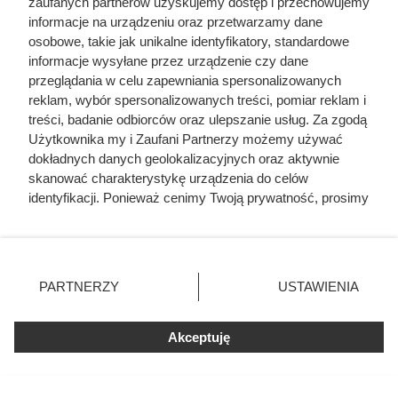
zaufanych partnerów uzyskujemy dostęp i przechowujemy
informacje na urządzeniu oraz przetwarzamy dane
osobowe, takie jak unikalne identyfikatory, standardowe
informacje wysyłane przez urządzenie czy dane
przeglądania w celu zapewniania spersonalizowanych
reklam, wybór spersonalizowanych treści, pomiar reklam i
treści, badanie odbiorców oraz ulepszanie usług. Za zgodą
Użytkownika my i Zaufani Partnerzy możemy używać
dokładnych danych geolokalizacyjnych oraz aktywnie
skanować charakterystykę urządzenia do celów
Krzywousty między Węgrami a
identyfikacji. Ponieważ cenimy Twoją prywatność, prosimy
Czechami
o zgodę na korzystanie z tych technologii poprzez
kliknięcie „Akceptuję”. Zgoda jest dobrowolna i zawsze
Jak się później okazało, na różnych etapach życia
możesz ją zmienić/wycofać klikając przycisk ustawień
prywatności znajdujący się w lewym dolnym rogu strony
Bolesława jego losy i sprawy państwa węgierskiego
PARTNERZY
USTAWIENIA
. Niektóre rodzaje przetwarzania danych nie wymagają
wielokrotnie się przecinały. Do pierwszego takiego
zgody użytkownika, ale masz prawo sprzeciwić się
zderzenia doszło przy okazji walki o władzę na Węgrzech:
Akceptuję
takiemu przetwarzaniu. Preferencje będą miały
przeciw królowi Kolomanowi wystąpił Almos — brat
zastosowania tylko na tej witrynie.
monarchy, a zarazem sojusznik Bolesława. Wspierany
Zapoznaj się z poniższymi informacjami, abyś mógł