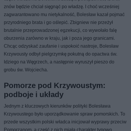
znów będzie chciał sięgnąć po władzę. I choć wcześniej
zagwarantowano mu nietykalność, Bolesław kazał pojmać
przyrodniego brata i go oślepić. Zbigniew nie przeżył
brutalnie przeprowadzonej egzekucji, co wywołało falę
oburzenia zarówno w kraju, jak i poza jego granicami.
Chcąc odzyskać zaufanie i uspokoić nastroje, Bolesław
Krzywousty odbył pielgrzymkę pokutną do opactwa św.
Idziego na Węgrzech, a następnie wyruszył pieszo do
grobu św. Wojciecha.
Pomorze pod Krzywoustym:
podboje i układy
Jednym z kluczowych kierunków polityki Bolesława
Krzywoustego było uporządkowanie spraw pomorskich. To
przede wszystkim polski władca inicjował wyprawy przeciw
Pomorzanom, a część z nich miała charakter typowo