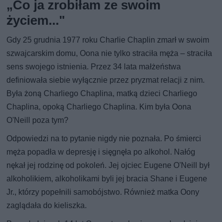
„Co ja zrobiłam ze swoim
życiem..."
Gdy 25 grudnia 1977 roku Charlie Chaplin zmarł w swoim
szwajcarskim domu, Oona nie tylko straciła męża – straciła
sens swojego istnienia. Przez 34 lata małżeństwa
definiowała siebie wyłącznie przez pryzmat relacji z nim.
Była żoną Charliego Chaplina, matką dzieci Charliego
Chaplina, opoką Charliego Chaplina. Kim była Oona
O'Neill poza tym?
Odpowiedzi na to pytanie nigdy nie poznała. Po śmierci
męża popadła w depresję i sięgnęła po alkohol. Nałóg
nękał jej rodzinę od pokoleń. Jej ojciec Eugene O'Neill był
alkoholikiem, alkoholikami byli jej bracia Shane i Eugene
Jr., którzy popełnili samobójstwo. Również matka Oony
zaglądała do kieliszka.