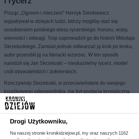
i rycerz
Pisząc „Ogniem i mieczem” Henryk Sienkiewicz
wypatrywał w dziejach ludzi, którzy mogliby stać się
uosobieniem polskiego etosu rycerskiego: honoru, wiary,
wierności i odwagi. Trop zaprowadził go do historii Mikołaja
Skrzetuskiego. Zamiast jednak odtwarzać ją krok po kroku,
autor przerobił ją na literacki wzorzec. W ten sposób
narodził się Jan Skrzetuski – nieskazitelny rycerz, model
cnót obywatelskich i żołnierskich.
Rzeczywisty Skrzetuski, w przeciwieństwie do swojego
książkowego odpowiednika, nie był postacią krystaliczną.
W archiwach przetrwały liczne zapisy sądowe, które
pokazują jego gwałtowny charakter. Zdarzało mu się
wdawać w bójki, a nawet napaść na dom szlachcianki Zofii
Drogi Użytkowniku,
Zawadzkiej, próbując wymusić na niej zgodę na
małżeństwo. Spotykały go kary infamii, wyroki banicji, a
Na naszej stronie kronikidziejow.pl, my oraz naszych 1162