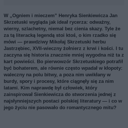
W „Ogniem i mieczem” Henryka Sienkiewicza Jan
Skrzetuski wygląda jak ideał rycerza: odważny,
wierny, szlachetny, niemal bez cienia skazy. Tyle że
za tą literacką legendą stoi ktoś, o kim rzadko się
mówi — prawdziwy Mikołaj Skrzetuski herbu
Jastrzębiec, XVII‑wieczny żołnierz z krwi i kości. I tu
zaczyna się historia znacznie mniej wygodna niż ta z
kart powieści. Bo pierwowzór Skrzetuskiego potrafił
być bohaterem, ale równie często wpadał w kłopoty:
waleczny na polu bitwy, a poza nim uwikłany w
burdy, spory i procesy, które ciągnęły się za nim
latami. Kim naprawdę był człowiek, który
zainspirował Sienkiewicza do stworzenia jednej z
najsłynniejszych postaci polskiej literatury — i co w
jego życiu nie pasowało do romantycznego mitu?