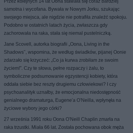
Przez kolejnych 14 lat Oona stawała się coraz bardziej
samotna i wycofana. Bywała w Nowym Jorku, szukając
swojego miejsca, ale nigdzie nie potrafiła znaleźć spokoju.
Podobno w ostatnich latach życia, zwłaszcza gdy
zachorowała na raka, stała się niemal pustelniczką.
Jane Scovell, autorka biografii „Oona, Living in the
Shadows", wspomina, że według świadków, pijanej Oonie
zdarzało się krzyczeć: „Co ja kurwa zrobiłam ze swoim
życiem!”. Czy te słowa, pełne rozpaczy i żalu, to
symboliczne podsumowanie egzystencji kobiety, która
oddała siebie bez reszty drugiemu człowiekowi? I czy
psychoanalityk uznałby, że emocjonalna niedostępność
genialnego dramaturga, Eugene'a O'Neilla, wpłynęła na
życiowe wybory jego córki?
27 września 1991 roku Oona O'Neill Chaplin zmarła na
raka trzustki. Miała 66 lat. Została pochowana obok męża