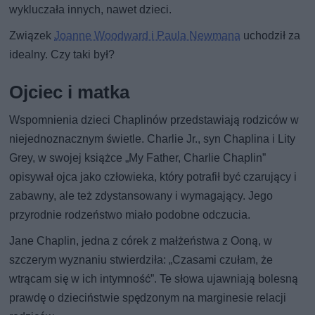
wykluczała innych, nawet dzieci.
Związek
Joanne Woodward i Paula Newmana
uchodził za
idealny. Czy taki był?
Ojciec i matka
Wspomnienia dzieci Chaplinów przedstawiają rodziców w
niejednoznacznym świetle. Charlie Jr., syn Chaplina i Lity
Grey, w swojej książce „My Father, Charlie Chaplin”
opisywał ojca jako człowieka, który potrafił być czarujący i
zabawny, ale też zdystansowany i wymagający. Jego
przyrodnie rodzeństwo miało podobne odczucia.
Jane Chaplin, jedna z córek z małżeństwa z Ooną, w
szczerym wyznaniu stwierdziła: „Czasami czułam, że
wtrącam się w ich intymność”. Te słowa ujawniają bolesną
prawdę o dzieciństwie spędzonym na marginesie relacji