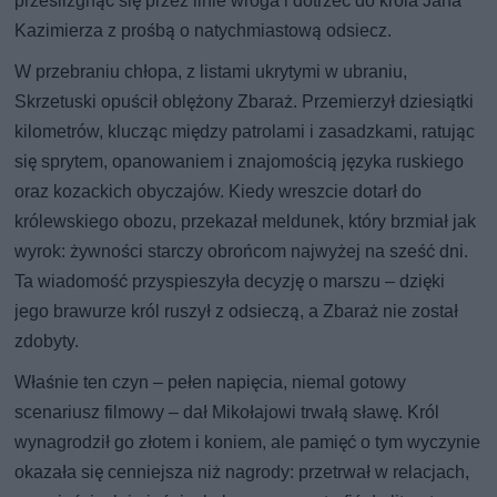
prześlizgnąć się przez linie wroga i dotrzeć do króla Jana
Kazimierza z prośbą o natychmiastową odsiecz.
W przebraniu chłopa, z listami ukrytymi w ubraniu,
Skrzetuski opuścił oblężony Zbaraż. Przemierzył dziesiątki
kilometrów, klucząc między patrolami i zasadzkami, ratując
się sprytem, opanowaniem i znajomością języka ruskiego
oraz kozackich obyczajów. Kiedy wreszcie dotarł do
królewskiego obozu, przekazał meldunek, który brzmiał jak
wyrok: żywności starczy obrońcom najwyżej na sześć dni.
Ta wiadomość przyspieszyła decyzję o marszu – dzięki
jego brawurze król ruszył z odsieczą, a Zbaraż nie został
zdobyty.
Właśnie ten czyn – pełen napięcia, niemal gotowy
scenariusz filmowy – dał Mikołajowi trwałą sławę. Król
wynagrodził go złotem i koniem, ale pamięć o tym wyczynie
okazała się cenniejsza niż nagrody: przetrwał w relacjach,