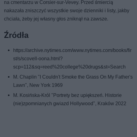
na cmentarzu w Corsier-sur-Vevey. Przed śmiercią
nakazała zniszczyć wszystkie swoje dzienniki i listy, jakby
chciała, żeby jej własny głos zniknął na zawsze.
Źródła
https://archive.nytimes.com/www.nytimes.com/books/fir
st/s/scovell-oona.html?
scp=112&sq=reed%20college%20drugs&st=Search
M. Chaplin "I Couldn't Smoke the Grass On My Father's
Lawn", New York 1969
M. Kosińska-Król "Portrety bez upiększeń. Historie
(nie)zpomnianych gwiazd Hollywood", Kraków 2022