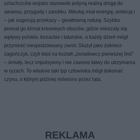
szlachciców wojsko stanowiło jedyną realną drogę do
awansu, przygody i zarobku. Mikołaj miał energię, ambicję i
– jak sugerują przekazy – gwałtowną naturę. Szybko
porwał go klimat kresowych obozów, gdzie mieszały się
wpływy polskie, kozackie i tatarskie, a każdy dzień mógł
przynieść niespodziewany zwrot. Służył jako żołnierz-
zagończyk, czyli ktoś na kształt „zwiadowcy pierwszej linii”
– śmiały, lecz impulsywny i nie zawsze łatwy do utrzymania
w ryzach. To właśnie taki typ człowieka mógł dokonać
czynu, o którym później mówiono przez lata.