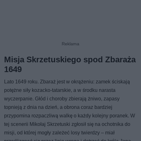
Misja Skrzetuskiego spod Zbaraża
1649
Lato 1649 roku. Zbaraż jest w okrążeniu: zamek ściskają
potężne siły kozacko-tatarskie, a w środku narasta
wyczerpanie. Głód i choroby zbierają żniwo, zapasy
topnieją z dnia na dzień, a obrona coraz bardziej
przypomina rozpaczliwą walkę o każdy kolejny poranek. W
tej scenerii Mikołaj Skrzetuski zgłosił się na ochotnika do
misji, od której mogły zależeć losy twierdzy – miał