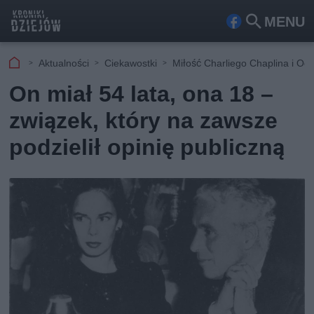
MENU
Fa
Szu
ceb
kaj
Aktualności
Ciekawostki
Miłość Charliego Chaplina i Oon
ook
On miał 54 lata, ona 18 –
związek, który na zawsze
podzielił opinię publiczną