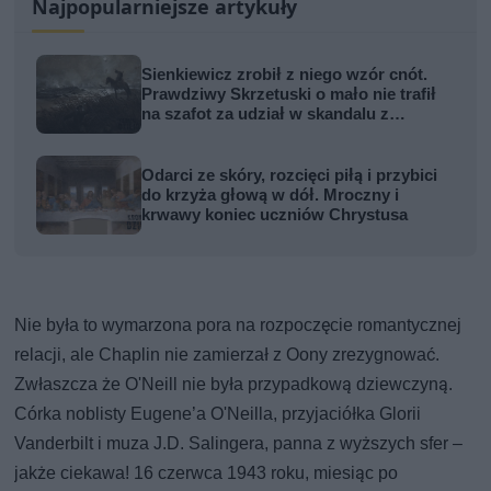
Najpopularniejsze artykuły
Sienkiewicz zrobił z niego wzór cnót.
Prawdziwy Skrzetuski o mało nie trafił
na szafot za udział w skandalu z
zabójstwem hetmana
Odarci ze skóry, rozcięci piłą i przybici
do krzyża głową w dół. Mroczny i
krwawy koniec uczniów Chrystusa
Nie była to wymarzona pora na rozpoczęcie romantycznej
relacji, ale Chaplin nie zamierzał z Oony zrezygnować.
Zwłaszcza że O'Neill nie była przypadkową dziewczyną.
Córka noblisty Eugene’a O'Neilla, przyjaciółka Glorii
Vanderbilt i muza J.D. Salingera, panna z wyższych sfer –
jakże ciekawa! 16 czerwca 1943 roku, miesiąc po