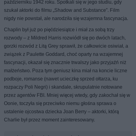
październiku 1942 roku. Spotkali się w jego studiu, gdy
szukał aktorki do filmu „Shadow and Substance”. Film
nigdy nie powstał, ale narodziła się wzajemna fascynacja.
Chaplin był już po pięćdziesiątce i miał za sobą trzy
rozwody – z Mildred Harris rozwiódł się po dwóch latach,
gorzki rozwód z Litą Grey sprawił, że całkowicie osiwiał, a
związek z Paulette Goddard, choć oparty na wzajemnej
fascynacji, okazał się znacznie trwalszy jako przyjaźń niż
małżeństwo. Poza tym geniusz kina miał na koncie liczne
podboje, romanse (nawet ucieczkę sprzed ołtarza, ku
rozpaczy Poli Negri) i skandale, skrupulatnie notowane
przez agentów FBI. Mniej więcej wtedy, gdy zakochał się w
Oonie, toczyła się przeciwko niemu głośna sprawa o
ustalenie ojcostwa dziecka Joan Berry – aktorki, którą
Charlie był przez moment zainteresowany.