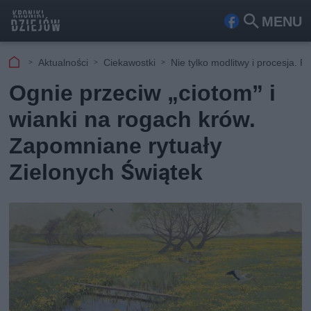
MENU
Fa
Szu
ceb
kaj
Aktualności
Ciekawostki
Nie tylko modlitwy i procesja. 
ook
Ognie przeciw „ciotom” i
wianki na rogach krów.
Zapomniane rytuały
Zielonych Świątek