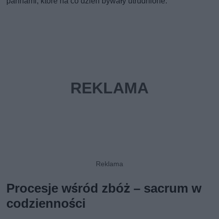
pannami, które na co dzień bywały utrudnione.
Procesje wśród zbóż – sacrum w
codzienności