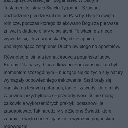
tradycji żydowskiej, jak i pogańskiej. W Starym
Testamencie istniało Święto Tygodni – Szawuot –
obchodzone pięćdziesiąt dni po Paschy. Było to święto
rolnicze, podczas którego dziękowano Bogu za pierwsze
żniwa i składano ofiary w świątyni. To właśnie z niego
wywodzi się chrześcijańska Pięćdziesiątnica,
upamiętniająca zstąpienie Ducha Świętego na apostołów.
Równolegle istniała jednak tradycja pogańska ludów
Europy. Dla naszych przodków przełom wiosny i lata był
momentem szczególnym – budzące się do życia siły natury
wymagały odpowiedniego traktowania. Stąd brały się
ogniska na leśnych polanach, tańce i zawody, które miały
zapewnić przychylność sił przyrody. Kościół, nie mogąc
całkowicie wykorzenić tych praktyk, postanowił je
zaadaptować. Tak narodziły się Zielone Świątki, które
znamy – święto chrześcijańskie o wyraźnie pogańskim
rodowodzie.