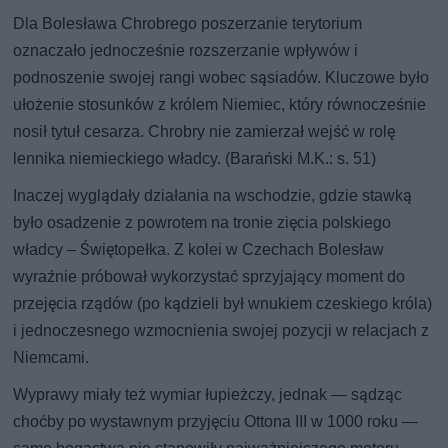
Dla Bolesława Chrobrego poszerzanie terytorium
oznaczało jednocześnie rozszerzanie wpływów i
podnoszenie swojej rangi wobec sąsiadów. Kluczowe było
ułożenie stosunków z królem Niemiec, który równocześnie
nosił tytuł cesarza. Chrobry nie zamierzał wejść w rolę
lennika niemieckiego władcy. (Barański M.K.: s. 51)
Inaczej wyglądały działania na wschodzie, gdzie stawką
było osadzenie z powrotem na tronie zięcia polskiego
władcy – Świętopełka. Z kolei w Czechach Bolesław
wyraźnie próbował wykorzystać sprzyjający moment do
przejęcia rządów (po kądzieli był wnukiem czeskiego króla)
i jednoczesnego wzmocnienia swojej pozycji w relacjach z
Niemcami.
Wyprawy miały też wymiar łupieżczy, jednak — sądząc
choćby po wystawnym przyjęciu Ottona III w 1000 roku —