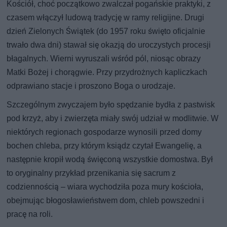
Kościół, choć początkowo zwalczał pogańskie praktyki, z
czasem włączył ludową tradycję w ramy religijne. Drugi
dzień Zielonych Świątek (do 1957 roku święto oficjalnie
trwało dwa dni) stawał się okazją do uroczystych procesji
błagalnych. Wierni wyruszali wśród pól, niosąc obrazy
Matki Bożej i chorągwie. Przy przydrożnych kapliczkach
odprawiano stacje i proszono Boga o urodzaje.
Szczególnym zwyczajem było spędzanie bydła z pastwisk
pod krzyż, aby i zwierzęta miały swój udział w modlitwie. W
niektórych regionach gospodarze wynosili przed domy
bochen chleba, przy którym ksiądz czytał Ewangelię, a
następnie kropił wodą święconą wszystkie domostwa. Był
to oryginalny przykład przenikania się sacrum z
codziennością – wiara wychodziła poza mury kościoła,
obejmując błogosławieństwem dom, chleb powszedni i
pracę na roli.