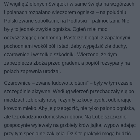
W wigilię Zielonych Świątek i w same święta na wzgórzach
i polanach rozpalano wieczorem ogniska – na południu
Polski zwane sobótkami, na Podlasiu – palinockami. Nie
były to jednak zwykłe ogniska. Ogień miał moc
oczyszczającą i ochronną. Pasterze biegali z zapalonymi
pochodniami wokół pól i stad, żeby wypędzić złe duchy,
czarownice i wszelkie szkodniki. Wierzono, że dym
zabezpiecza zboża przed gradem, a popiół rozsypany na
polach zapewnia urodzaj.
Czarownice – zwane ludowo „ciotami” – były w tym czasie
szczególnie aktywne. Według wierzeń przechadzały się po
miedzach, zbierały rosę i czyniły szkody bydłu, odbierając
krowom mleko. Aby je przepędzić, nie tylko palono ogniska,
ale też okadzano domostwa i obory. Na Lubelszczyźnie
gospodynie wylewały na grzbiety krów jajka, wypowiadając
przy tym specjalne zaklęcia. Dziś te praktyki mogą budzić