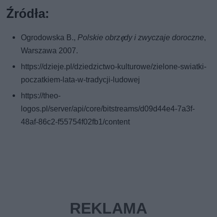
Źródła:
Ogrodowska B.,
Polskie obrzędy i zwyczaje doroczne
,
Warszawa 2007.
https://dzieje.pl/dziedzictwo-kulturowe/zielone-swiatki-
poczatkiem-lata-w-tradycji-ludowej
https://theo-
logos.pl/server/api/core/bitstreams/d09d44e4-7a3f-
48af-86c2-f55754f02fb1/content