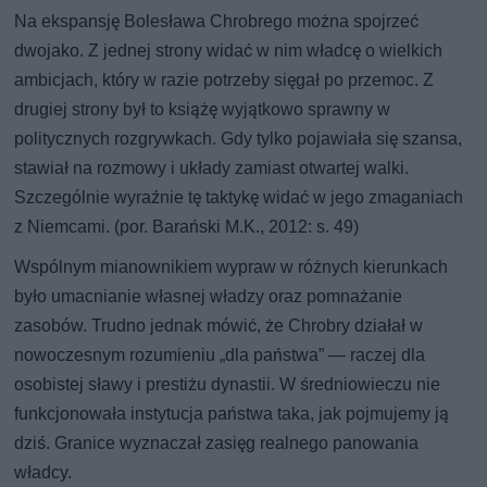
Na ekspansję Bolesława Chrobrego można spojrzeć
dwojako. Z jednej strony widać w nim władcę o wielkich
ambicjach, który w razie potrzeby sięgał po przemoc. Z
drugiej strony był to książę wyjątkowo sprawny w
politycznych rozgrywkach. Gdy tylko pojawiała się szansa,
stawiał na rozmowy i układy zamiast otwartej walki.
Szczególnie wyraźnie tę taktykę widać w jego zmaganiach
z Niemcami. (por. Barański M.K., 2012: s. 49)
Wspólnym mianownikiem wypraw w różnych kierunkach
było umacnianie własnej władzy oraz pomnażanie
zasobów. Trudno jednak mówić, że Chrobry działał w
nowoczesnym rozumieniu „dla państwa” — raczej dla
osobistej sławy i prestiżu dynastii. W średniowieczu nie
funkcjonowała instytucja państwa taka, jak pojmujemy ją
dziś. Granice wyznaczał zasięg realnego panowania
władcy.