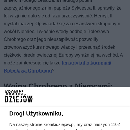
śmierć młodego cesarza, a niedługo potem
zaprzyjaźnionego z nim papieża Sylwestra II, sprawiły, że
tej wizji nie dało się od razu urzeczywistnić. Henryk II
myślał inaczej. Opowiadał się za cesarstwem skupionym
wokół Niemiec. I właśnie wtedy podboje Bolesława
Chrobrego oraz jego nieustępliwość pozwoliły
zrównoważyć kurs nowego władcy i przesunąć środek
ciężkości średniowiecznej Europy wyraźniej na wschód. A
może zainteresuje cię także
ten artykuł o koronacji
Bolesława Chrobrego
?
Wojna Chrobrego z Niemcami:
etapy i cele
Konflikt Bolesława Chrobrego z Niemcami ciągnął się
Drogi Użytkowniku,
niemal przez całe jego rządy. Już w 1002 roku, po zgonie
Ottona III, Bolesław próbował przejąć obszar Marchii
Na naszej stronie kronikidziejow.pl, my oraz naszych 1162