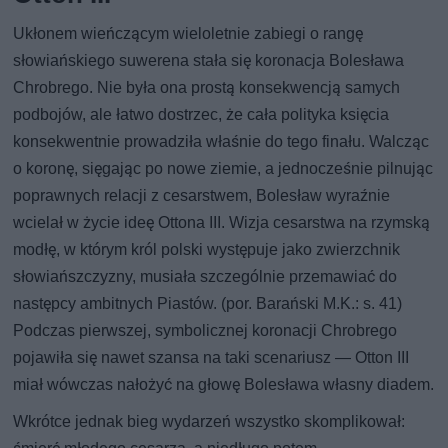
Ukłonem wieńczącym wieloletnie zabiegi o rangę
słowiańskiego suwerena stała się koronacja Bolesława
Chrobrego. Nie była ona prostą konsekwencją samych
podbojów, ale łatwo dostrzec, że cała polityka księcia
konsekwentnie prowadziła właśnie do tego finału. Walcząc
o koronę, sięgając po nowe ziemie, a jednocześnie pilnując
poprawnych relacji z cesarstwem, Bolesław wyraźnie
wcielał w życie ideę Ottona III. Wizja cesarstwa na rzymską
modłę, w którym król polski występuje jako zwierzchnik
słowiańszczyzny, musiała szczególnie przemawiać do
następcy ambitnych Piastów. (por. Barański M.K.: s. 41)
Podczas pierwszej, symbolicznej koronacji Chrobrego
pojawiła się nawet szansa na taki scenariusz — Otton III
miał wówczas nałożyć na głowę Bolesława własny diadem.
Wkrótce jednak bieg wydarzeń wszystko skomplikował: