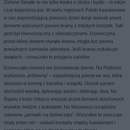
Zielone Świątki to nie tylko troska o zboża i bydło – to także
czas kojarzenia par. W wielu regionach Polski kawalerowie
w noc poprzedzającą pierwszy dzień świąt stawiali przed
domami wybranych panien bramy z młodych brzózek. Taki
gest był równoznaczny z oświadczynami. Dziewczyna,
przed której domem stanęła brama, mogła być pewna
poważnych zamiarów adoratora. Jeśli brama znikała po
świętach – oznaczało to przyjęcie zalotów.
Dziewczęta również nie pozostawały bierne. Na Podlasiu
wybierano „królewnę” – najładniejszą pannę we wsi, którą
ubierano w koronę z kwiatów i wstążki. Orszak panien
obchodził wioskę, śpiewając pieśni i zbierając dary. Na
Śląsku z kolei chłopcy wieszali przed domami ukochanych
wysokie żerdzie z bukietami. Na Mazowszu urządzano
zabawne „jarmarki na dziewczęta”. Wszystkie te zwyczaje
miały jeden cel – ułatwić kontakty między kawalerami i