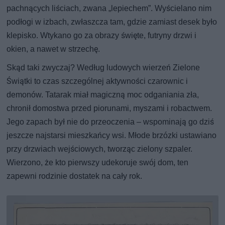
pachnących liściach, zwana „lepiechem”. Wyścielano nim
podłogi w izbach, zwłaszcza tam, gdzie zamiast desek było
klepisko. Wtykano go za obrazy święte, futryny drzwi i
okien, a nawet w strzechę.
Skąd taki zwyczaj? Według ludowych wierzeń Zielone
Świątki to czas szczególnej aktywności czarownic i
demonów. Tatarak miał magiczną moc odganiania zła,
chronił domostwa przed piorunami, myszami i robactwem.
Jego zapach był nie do przeoczenia – wspominają go dziś
jeszcze najstarsi mieszkańcy wsi. Młode brzózki ustawiano
przy drzwiach wejściowych, tworząc zielony szpaler.
Wierzono, że kto pierwszy udekoruje swój dom, ten
zapewni rodzinie dostatek na cały rok.