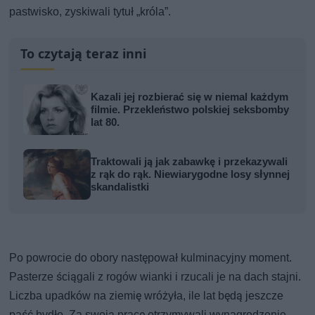
pastwisko, zyskiwali tytuł „króla”.
To czytają teraz inni
Kazali jej rozbierać się w niemal każdym
filmie. Przekleństwo polskiej seksbomby
lat 80.
Traktowali ją jak zabawkę i przekazywali
z rąk do rąk. Niewiarygodne losy słynnej
skandalistki
Po powrocie do obory następował kulminacyjny moment.
Pasterze ściągali z rogów wianki i rzucali je na dach stajni.
Liczba upadków na ziemię wróżyła, ile lat będą jeszcze
paść bydło. Za swoją pracę otrzymywali wynagrodzenie –