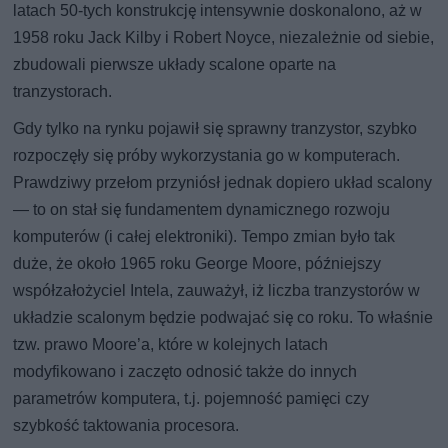
latach 50-tych konstrukcję intensywnie doskonalono, aż w
1958 roku Jack Kilby i Robert Noyce, niezależnie od siebie,
zbudowali pierwsze układy scalone oparte na
tranzystorach.
Gdy tylko na rynku pojawił się sprawny tranzystor, szybko
rozpoczęły się próby wykorzystania go w komputerach.
Prawdziwy przełom przyniósł jednak dopiero układ scalony
— to on stał się fundamentem dynamicznego rozwoju
komputerów (i całej elektroniki). Tempo zmian było tak
duże, że około 1965 roku George Moore, późniejszy
współzałożyciel Intela, zauważył, iż liczba tranzystorów w
układzie scalonym będzie podwajać się co roku. To właśnie
tzw. prawo Moore’a, które w kolejnych latach
modyfikowano i zaczęto odnosić także do innych
parametrów komputera, t.j. pojemność pamięci czy
szybkość taktowania procesora.