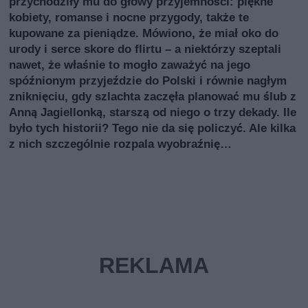
przychodziły mu do głowy przyjemności: piękne
kobiety, romanse i nocne przygody, także te
kupowane za pieniądze. Mówiono, że miał oko do
urody i serce skore do flirtu – a niektórzy szeptali
nawet, że właśnie to mogło zaważyć na jego
spóźnionym przyjeździe do Polski i równie nagłym
zniknięciu, gdy szlachta zaczęła planować mu ślub z
Anną Jagiellonką, starszą od niego o trzy dekady. Ile
było tych historii? Tego nie da się policzyć. Ale kilka
z nich szczególnie rozpala wyobraźnię…