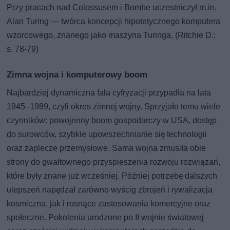
Przy pracach nad Colossusem i Bombe uczestniczył m.in.
Alan Turing — twórca koncepcji hipotetycznego komputera
wzorcowego, znanego jako maszyna Turinga. (Ritchie D.:
s. 78-79)
Zimna wojna i komputerowy boom
Najbardziej dynamiczna fala cyfryzacji przypadła na lata
1945–1989, czyli okres zimnej wojny. Sprzyjało temu wiele
czynników: powojenny boom gospodarczy w USA, dostęp
do surowców, szybkie upowszechnianie się technologii
oraz zaplecze przemysłowe. Sama wojna zmusiła obie
strony do gwałtownego przyspieszenia rozwoju rozwiązań,
które były znane już wcześniej. Później potrzebę dalszych
ulepszeń napędzał zarówno wyścig zbrojeń i rywalizacja
kosmiczna, jak i rosnące zastosowania komercyjne oraz
społeczne. Pokolenia urodzone po II wojnie światowej