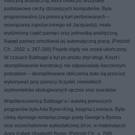
maszyną analityczną, która miała już wszystkie
podstawowe cechy dzisiejszych komputerów. Była
programowalna (za pomocą kart perforowanych –
rozwiązania zapożyczonego od Jacquarda), miała
wydzieloną część pamięci oraz jednostkę analityczną.
Napęd parowy umożliwiał jej automatyczną pracę. (Petzold
Ch., 2002: s. 267-268) Projekt nigdy nie został ukończony.
W czasach Babbage’a był po prostu zbyt drogi. Koszt i
skomplikowanie konstrukcji nie odpowiadały ówczesnym
potrzebom – skomplikowane obliczenia dało się przecież
wykonywać przy pomocy liczydeł, niewielkich
arytmometrów obsługiwanych ręcznie oraz suwaków.
Współpracownicą Babbage’a i autorką pierwszych
programów była Ada Byron-King, księżna Lovelace. Była
córką słynnego romantycznego poety George’a Byrona
oraz wszechstronnie wykształconej (m.in. w matematyce)
Anny Izabeli (Anabelli) Byron. (Petzold Ch.: s. 268)