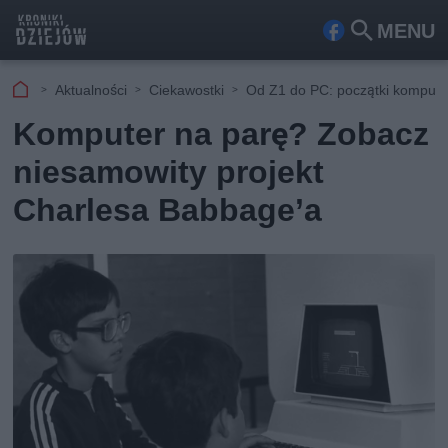
MENU
Fa
Szu
ceb
kaj
Aktualności
Ciekawostki
Od Z1 do PC: początki komput
ook
Komputer na parę? Zobacz
niesamowity projekt
Charlesa Babbage’a