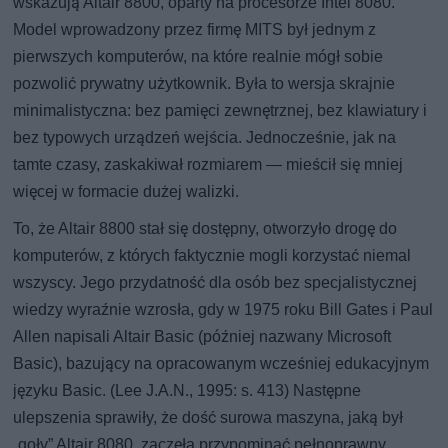
wskazują Altair 8800, oparty na procesorze Intel 8080.
Model wprowadzony przez firmę MITS był jednym z
pierwszych komputerów, na które realnie mógł sobie
pozwolić prywatny użytkownik. Była to wersja skrajnie
minimalistyczna: bez pamięci zewnętrznej, bez klawiatury i
bez typowych urządzeń wejścia. Jednocześnie, jak na
tamte czasy, zaskakiwał rozmiarem — mieścił się mniej
więcej w formacie dużej walizki.
To, że Altair 8800 stał się dostępny, otworzyło drogę do
komputerów, z których faktycznie mogli korzystać niemal
wszyscy. Jego przydatność dla osób bez specjalistycznej
wiedzy wyraźnie wzrosła, gdy w 1975 roku Bill Gates i Paul
Allen napisali Altair Basic (później nazwany Microsoft
Basic), bazujący na opracowanym wcześniej edukacyjnym
języku Basic. (Lee J.A.N., 1995: s. 413) Następne
ulepszenia sprawiły, że dość surowa maszyna, jaką był
„goły” Altair 8080, zaczęła przypominać pełnoprawny