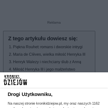
Piękna Rouhet: romans i dworskie intrygi
Maria de Clèves, wielka miłość Henryka III
Henryk Walezy i niechciany ślub z Anną
Miłość Henryka III i jego małżeństwo
Piękna Rouhet: romans i dworskie
intrygi
Drogi Użytkowniku,
Ludwika de La Béreaudière du Rouhet znana była również
Na naszej stronie kronikidziejow.pl, my oraz naszych 1162