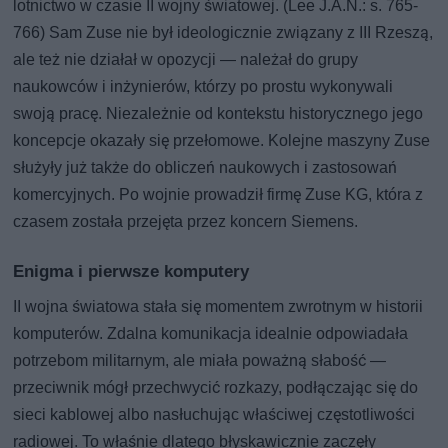
lotnictwo w czasie II wojny światowej. (Lee J.A.N.: s. 765-
766) Sam Zuse nie był ideologicznie związany z III Rzeszą,
ale też nie działał w opozycji — należał do grupy
naukowców i inżynierów, którzy po prostu wykonywali
swoją pracę. Niezależnie od kontekstu historycznego jego
koncepcje okazały się przełomowe. Kolejne maszyny Zuse
służyły już także do obliczeń naukowych i zastosowań
komercyjnych. Po wojnie prowadził firmę Zuse KG, która z
czasem została przejęta przez koncern Siemens.
Enigma i pierwsze komputery
II wojna światowa stała się momentem zwrotnym w historii
komputerów. Zdalna komunikacja idealnie odpowiadała
potrzebom militarnym, ale miała poważną słabość —
przeciwnik mógł przechwycić rozkazy, podłączając się do
sieci kablowej albo nasłuchując właściwej częstotliwości
radiowej. To właśnie dlatego błyskawicznie zaczęły