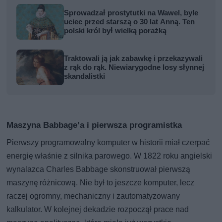
Sprowadzał prostytutki na Wawel, byle
uciec przed starszą o 30 lat Anną. Ten
polski król był wielką porażką
Traktowali ją jak zabawkę i przekazywali
z rąk do rąk. Niewiarygodne losy słynnej
skandalistki
Maszyna Babbage’a i pierwsza programistka
Pierwszy programowalny komputer w historii miał czerpać
energię właśnie z silnika parowego. W 1822 roku angielski
wynalazca Charles Babbage skonstruował pierwszą
maszynę różnicową. Nie był to jeszcze komputer, lecz
raczej ogromny, mechaniczny i zautomatyzowany
kalkulator. W kolejnej dekadzie rozpoczął prace nad