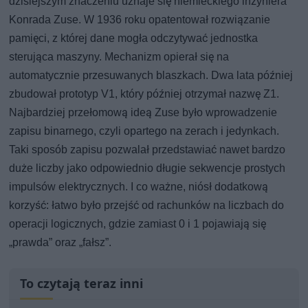
dzisiejszym znaczeniu uznaje się niemieckiego inżyniera
Konrada Zuse. W 1936 roku opatentował rozwiązanie
pamięci, z której dane mogła odczytywać jednostka
sterująca maszyny. Mechanizm opierał się na
automatycznie przesuwanych blaszkach. Dwa lata później
zbudował prototyp V1, który później otrzymał nazwę Z1.
Najbardziej przełomową ideą Zuse było wprowadzenie
zapisu binarnego, czyli opartego na zerach i jedynkach.
Taki sposób zapisu pozwalał przedstawiać nawet bardzo
duże liczby jako odpowiednio długie sekwencje prostych
impulsów elektrycznych. I co ważne, niósł dodatkową
korzyść: łatwo było przejść od rachunków na liczbach do
operacji logicznych, gdzie zamiast 0 i 1 pojawiają się
„prawda” oraz „fałsz”.
To czytają teraz inni