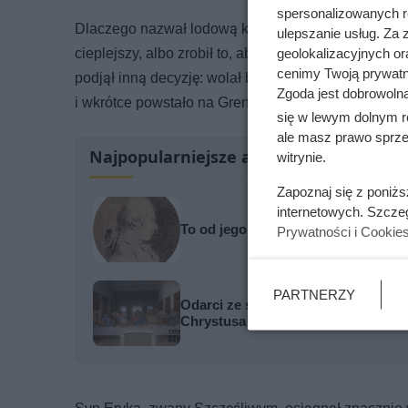
spersonalizowanych re
Dlaczego nazwał lodową krainę „zielonym krajem”, n
ulepszanie usług. Za
cieplejszy, albo zrobił to, aby zachęcić innych osad
geolokalizacyjnych or
cenimy Twoją prywatno
podjął inną decyzję: wolał być królem w nowej krai
Zgoda jest dobrowoln
i wkrótce powstało na Grenlandii pierwsze duże osi
się w lewym dolnym r
ale masz prawo sprzec
Najpopularniejsze artykuły
witrynie.
Zapoznaj się z poniż
internetowych. Szcze
To od jego nazwiska pochodzi słowo
Prywatności i Cookie
PARTNERZY
Odarci ze skóry, rozcięci piłą i pr
Chrystusa