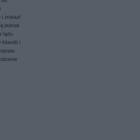
lat.
i
 i znalazł
ię jednak
e lądu
Islandii i
wypraw.
hodzenie