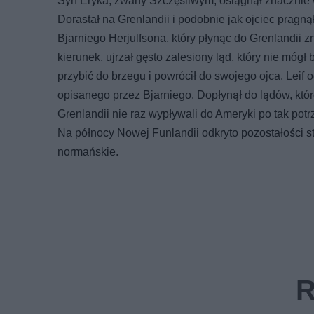
Syn Eryka, zwany Szczęśliwym, osiągnął znacznie wię
Dorastał na Grenlandii i podobnie jak ojciec pragn
Bjarniego Herjulfsona, który płynąc do Grenlandii zn
kierunek, ujrzał gęsto zalesiony ląd, który nie móg
przybić do brzegu i powrócił do swojego ojca. Leif 
opisanego przez Bjarniego. Dopłynął do lądów, któr
Grenlandii nie raz wypływali do Ameryki po tak po
Na północy Nowej Funlandii odkryto pozostałości 
normańskie.