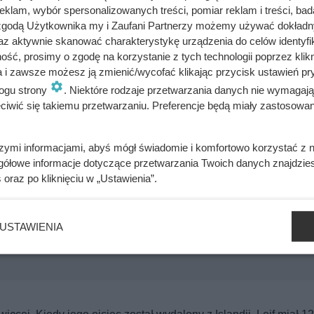
klam, wybór spersonalizowanych treści, pomiar reklam i treści, bad
ikt dokładnie nie wie. Albo w tamtych czasach klimat był napr
 zgodą Użytkownika my i Zaufani Partnerzy możemy używać dokład
ników. Chociaż po trzech latach otrzymał prawo powrotu do Island
az aktywnie skanować charakterystykę urządzenia do celów identyfi
ść, prosimy o zgodę na korzystanie z tych technologii poprzez klikn
nie, niż prostym Wikingiem w starej. Szeroko reklamował nowe t
a i zawsze możesz ją zmienić/wycofać klikając przycisk ustawień pr
edle, które później rozrosło się do 4000 mieszkańców.
ogu strony
. Niektóre rodzaje przetwarzania danych nie wymagaj
iwić się takiemu przetwarzaniu. Preferencje będą miały zastosowania
szymi informacjami, abyś mógł świadomie i komfortowo korzystać z
gółowe informacje dotyczące przetwarzania Twoich danych znajdzi
 sadyzm. W pełni sobie na to zasłużył
s
oraz po kliknięciu w „Ustawienia”.
USTAWIENIA
zybici do krzyża głową w dół. Mroczny i krwawy koniec uczniów