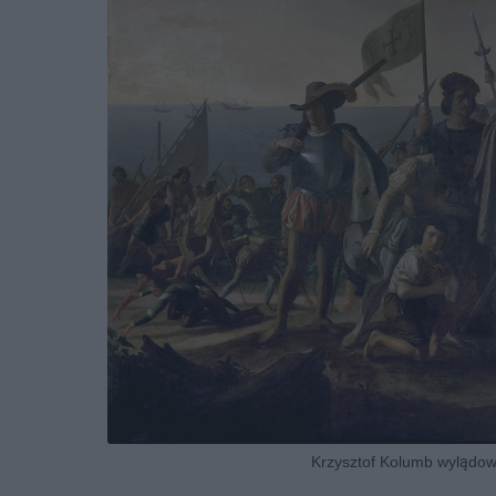
Krzysztof Kolumb wylądow