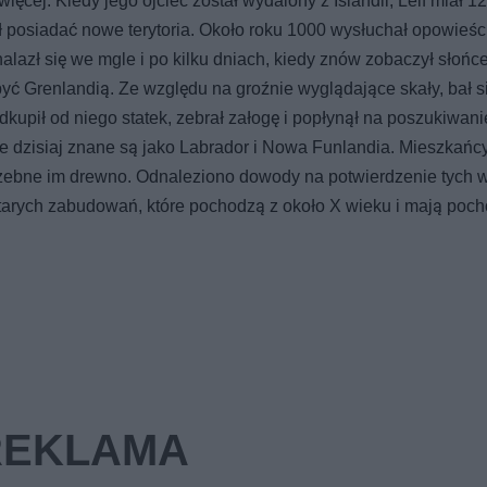
cej. Kiedy jego ojciec został wydalony z Islandii, Leif miał 12 
ął posiadać nowe terytoria. Około roku 1000 wysłuchał opowieśc
alazł się we mgle i po kilku dniach, kiedy znów zobaczył słońce
ł być Grenlandią. Ze względu na groźnie wyglądające skały, bał s
odkupił od niego statek, zebrał załogę i popłynął na poszukiwani
e dzisiaj znane są jako Labrador i Nowa Funlandia. Mieszkańcy 
trzebne im drewno. Odnaleziono dowody na potwierdzenie tych 
starych zabudowań, które pochodzą z około X wieku i mają poc