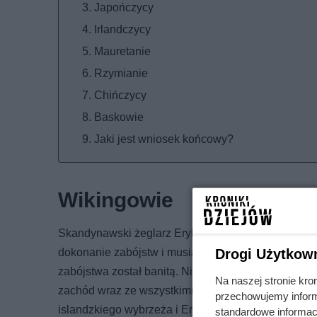
Japończycy
Irlandczycy
Mauretanie
Rzymianie
Chińczycy
Baskowie
Jaki jest wniosek końcowy?
Wikingowie
Skandynawski żeglarz Eryk Rudy często popadał w k
dokonanie zabójstw i musiał uchodzić z rodzinnej No
Drogi Użytkow
zabójstwa został banitą. Nie mógł wrócić do ojczyz
Na naszej stronie kro
zachód wraz ze wszystkimi swoimi domownikami i s
przechowujemy informa
islandzkiego wybrzeża i Eryk to wykorzystał. Po pr
standardowe informac