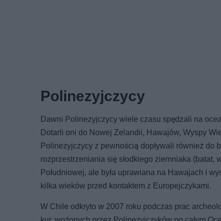
Polinezyjczycy
Dawni Polinezyjczycy wiele czasu spędzali na ocea
Dotarli oni do Nowej Zelandii, Hawajów, Wyspy Wie
Polinezyjczycy z pewnością dopływali również do 
rozprzestrzeniania się słodkiego ziemniaka (batat,
Południowej, ale była uprawiana na Hawajach i w
kilka wieków przed kontaktem z Europejczykami.
W Chile odkryto w 2007 roku podczas prac archeolo
kur, wożonych przez Polinezyjczyków po całym Oc