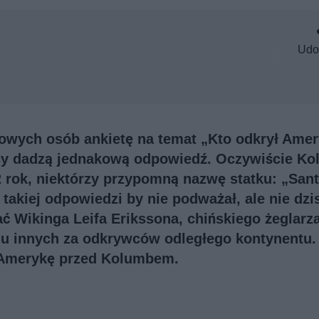
Udo
wych osób ankietę na temat „Kto odkrył Amer
y dadzą jednakową odpowiedź. Oczywiście Ko
2 rok, niektórzy przypomną nazwę statku: „Sant
 takiej odpowiedzi by nie podważał, ale nie dzis
ć Wikinga Leifa Erikssona, chińskiego żeglarz
lu innych za odkrywców odległego kontynentu.
y Amerykę przed Kolumbem.