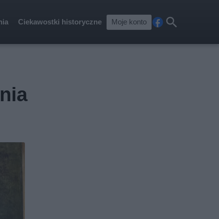
nia
Ciekawostki historyczne
Moje konto
Fa
Szu
ceb
kaj
ook
nia