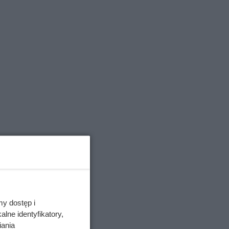
za
za
alej na
my dostęp i
z
lne identyfikatory,
iania