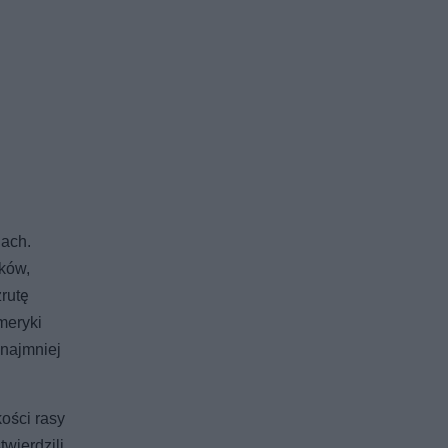
iach.
yków,
rutę
meryki
najmniej
ości rasy
wierdzili