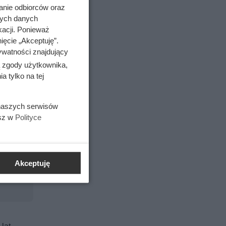
anie odbiorców oraz
awdę
nych danych
ii, to
kacji. Ponieważ
ięcie „Akceptuję”.
erytorium
ywatności znajdujący
ą zgody użytkownika,
 tylko na tej
 naszych serwisów
esz w
Polityce
Akceptuję