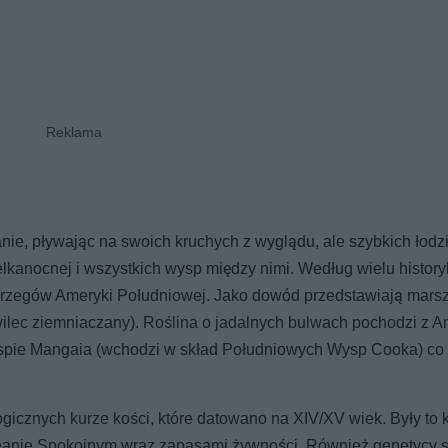
nie, pływając na swoich kruchych z wyglądu, ale szybkich łodz
lkanocnej i wszystkich wysp między nimi. Według wielu histor
brzegów Ameryki Południowej. Jako dowód przedstawiają marsz
 wilec ziemniaczany). Roślina o jadalnych bulwach pochodzi z A
yspie Mangaia (wchodzi w skład Południowych Wysp Cooka) co 
gicznych kurze kości, które datowano na XIV/XV wiek. Były to k
eanie Spokojnym wraz zapasami żywności. Również genetycy st