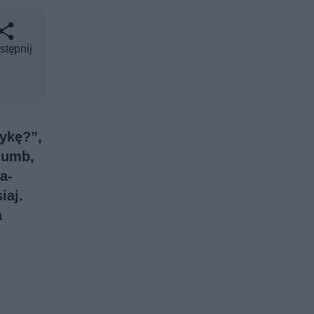
stępnij
ykę?”,
lumb,
a-
iaj.
a