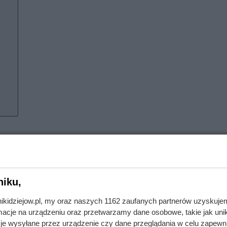
łopoty. Już jego ojciec Thorvald został skazany na wygnanie 
rwegii do Islandii. Młody Eryk poszedł w ślady ojca i również 
niku,
ny swoich przodków, Norwegii, i został zmuszony do płynięcia d
nikidziejow.pl, my oraz naszych 1162 zaufanych partnerów uzyskuje
łużbą. Przy dobrej pogodzie można było zobaczyć Grenlandię 
cje na urządzeniu oraz przetwarzamy dane osobowe, takie jak unika
zepłynięciu około 300 km Eryk Rudy dotarł do Grenlandii.
je wysyłane przez urządzenie czy dane przeglądania w celu zapewn