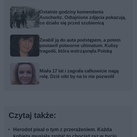
Ostatnie godziny komendanta
Auschwitz. Odtajnione zdjęcia pokazują,
co działo się przed szubienicą
Zwabił ją do auta podstępem, a potem
postawił potworne ultimatum. Kulisy
tragedii, która wstrząsnęła Polską
Miała 17 lat i zagrała całkowicie nagą
rolę. Dziś nikt by na to nie pozwolił
Czytaj także:
Herodot pisał o tym z przerażeniem. Każda
kobieta musiała zrobić to chociaż raz w życiu