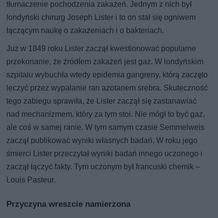
tłumaczenie pochodzenia zakażeń. Jednym z nich był
londyński chirurg Joseph Lister i to on stał się ogniwem
łączącym naukę o zakażeniach i o bakteriach.
Już w 1849 roku Lister zaczął kwestionować popularne
przekonanie, że źródłem zakażeń jest gaz. W londyńskim
szpitalu wybuchła wtedy epidemia gangreny, którą zaczęto
leczyć przez wypalanie ran azotanem srebra. Skuteczność
tego zabiegu sprawiła, że Lister zaczął się zastanawiać
nad mechanizmem, który za tym stoi. Nie mógł to być gaz,
ale coś w samej ranie. W tym samym czasie Semmelweis
zaczął publikować wyniki własnych badań. W roku jego
śmierci Lister przeczytał wyniki badań innego uczonego i
zaczął łączyć fakty. Tym uczonym był francuski chemik –
Louis Pasteur.
Przyczyna wreszcie namierzona