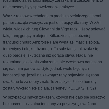
rozumiano zależności między zarazkami a zakażeniem, to
obie metody były sprawdzone w praktyce.
Wraz z rozpowszechnieniem prochu strzelniczego i broni
palnej zaczęto wierzyć, że jest on trujący dla rany. W XVI
wieku włoski chirurg Giovanni da Vigo radził, żeby polewać
taką ranę gorącym olejem. Kilkadziesiąt lat później
francuski chirurg Ambroise Pare wynalazł maść z żółtka,
terpentyny i olejku różanego. Ta substancja okazała się
dużo bardziej skuteczna niż gorąca oliwa. Nadal nie
rozumiano jak działa zakażenie, ale częściowo nauczono
się nad nim panować. Było jednak wiele błędnych
koncepcji np. jeżeli na zewnątrz rany pojawiała się ropa
uważano to za dobry znak. To znaczyło, że złe humory
zostały wyciągnięte z ciała. ( Penney P.L., 1972: s. 52)
W przypadku innych zakażeń, których nie dało się połączyć
bezpośrednio z zatruciem rany za przyczynę uważano