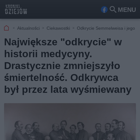
MENU
Fa
Szu
ceb
kaj
Aktualności
Ciekawostki
Odkrycie Semmelweisa i jego o
ook
Największe "odkrycie" w
historii medycyny.
Drastycznie zmniejszyło
śmiertelność. Odkrywca
był przez lata wyśmiewany