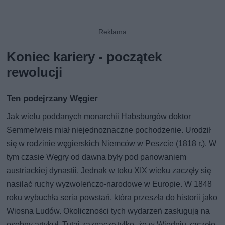
Koniec kariery - początek
rewolucji
Ten podejrzany Węgier
Jak wielu poddanych monarchii Habsburgów doktor
Semmelweis miał niejednoznaczne pochodzenie. Urodził
się w rodzinie węgierskich Niemców w Peszcie (1818 r.). W
tym czasie Węgry od dawna były pod panowaniem
austriackiej dynastii. Jednak w toku XIX wieku zaczęły się
nasilać ruchy wyzwoleńczo-narodowe w Europie. W 1848
roku wybuchła seria powstań, która przeszła do historii jako
Wiosna Ludów. Okoliczności tych wydarzeń zasługują na
osobny artykuł. Tutaj zaznaczę tylko, że w Wiedniu zaczęło