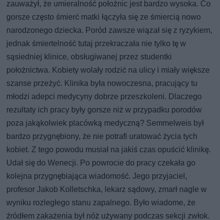
zauważył, że umieralność położnic jest bardzo wysoka. Co
gorsze często śmierć matki łączyła się ze śmiercią nowo
narodzonego dziecka. Poród zawsze wiązał się z ryzykiem,
jednak śmiertelność tutaj przekraczała nie tylko tę w
sąsiedniej klinice, obsługiwanej przez studentki
położnictwa. Kobiety wolały rodzić na ulicy i miały większe
szanse przeżyć. Klinika była nowoczesna, pracujący tu
młodzi adepci medycyny dobrze przeszkoleni. Dlaczego
rezultaty ich pracy były gorsze niż w przypadku porodów
poza jakąkolwiek placówką medyczną? Semmelweis był
bardzo przygnębiony, że nie potrafi uratować życia tych
kobiet. Z tego powodu musiał na jakiś czas opuścić klinikę.
Udał się do Wenecji. Po powrocie do pracy czekała go
kolejna przygnębiająca wiadomość. Jego przyjaciel,
profesor Jakob Kolletschka, lekarz sądowy, zmarł nagle w
wyniku rozległego stanu zapalnego. Było wiadome, że
źródłem zakażenia był nóż używany podczas sekcji zwłok.