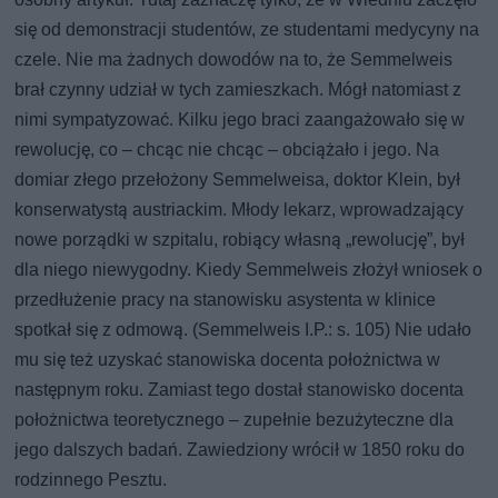
się od demonstracji studentów, ze studentami medycyny na
czele. Nie ma żadnych dowodów na to, że Semmelweis
brał czynny udział w tych zamieszkach. Mógł natomiast z
nimi sympatyzować. Kilku jego braci zaangażowało się w
rewolucję, co – chcąc nie chcąc – obciążało i jego. Na
domiar złego przełożony Semmelweisa, doktor Klein, był
konserwatystą austriackim. Młody lekarz, wprowadzający
nowe porządki w szpitalu, robiący własną „rewolucję”, był
dla niego niewygodny. Kiedy Semmelweis złożył wniosek o
przedłużenie pracy na stanowisku asystenta w klinice
spotkał się z odmową. (Semmelweis I.P.: s. 105) Nie udało
mu się też uzyskać stanowiska docenta położnictwa w
następnym roku. Zamiast tego dostał stanowisko docenta
położnictwa teoretycznego – zupełnie bezużyteczne dla
jego dalszych badań. Zawiedziony wrócił w 1850 roku do
rodzinnego Pesztu.