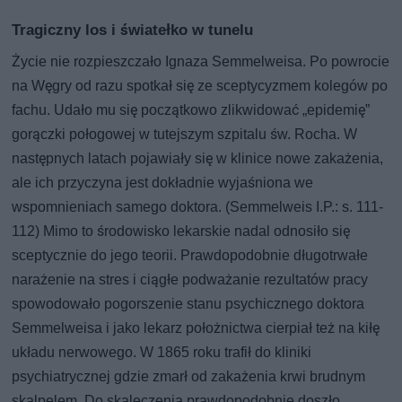
Tragiczny los i światełko w tunelu
Życie nie rozpieszczało Ignaza Semmelweisa. Po powrocie
na Węgry od razu spotkał się ze sceptycyzmem kolegów po
fachu. Udało mu się początkowo zlikwidować „epidemię”
gorączki połogowej w tutejszym szpitalu św. Rocha. W
następnych latach pojawiały się w klinice nowe zakażenia,
ale ich przyczyna jest dokładnie wyjaśniona we
wspomnieniach samego doktora. (Semmelweis I.P.: s. 111-
112) Mimo to środowisko lekarskie nadal odnosiło się
sceptycznie do jego teorii. Prawdopodobnie długotrwałe
narażenie na stres i ciągłe podważanie rezultatów pracy
spowodowało pogorszenie stanu psychicznego doktora
Semmelweisa i jako lekarz położnictwa cierpiał też na kiłę
układu nerwowego. W 1865 roku trafił do kliniki
psychiatrycznej gdzie zmarł od zakażenia krwi brudnym
skalpelem. Do skaleczenia prawdopodobnie doszło