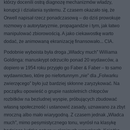
którzy docenili ostrą diagnozę mechanizmów władzy,
korupcji i działania systemu. Z czasem okazało się, że
Orwell napisał rzecz ponadczasową – do dziś prowokuje
rozmowy o autorytaryzmie, propagandzie i tym, jak łatwo
manipulować zbiorowością. A jako ciekawostkę warto
dodać, że animowaną ekranizację finansowało... CIA.
Podobnie wyboista była droga „Władcy much” Williama
Goldinga: manuskrypt odrzuciło ponad 20 wydawców, a
dopiero w 1954 roku przyjęło go Faber & Faber – to samo
wydawnictwo, które po niefortunnym „nie” dla „Folwarku
zwierzęcego” było już bardziej skłonne zaryzykować. Na
początku opowieść o grupie nastoletnich chłopców
rozbitków na bezludnej wyspie, próbujących zbudować
własną społeczność i ustanowić zasady, uznawano za zbyt
mroczną albo mało wiarygodną. Z czasem jednak „Władca
much”, mimo pesymistycznego tonu, wyrósł na klasykę