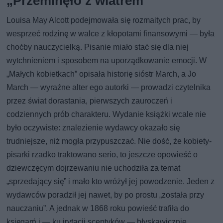
„Przeminęło z wiatrem”
Louisa May Alcott podejmowała się rozmaitych prac, by
wesprzeć rodzinę w walce z kłopotami finansowymi — była
choćby nauczycielką. Pisanie miało stać się dla niej
wytchnieniem i sposobem na uporządkowanie emocji. W
„Małych kobietkach” opisała historię sióstr March, a Jo
March — wyraźne alter ego autorki — prowadzi czytelnika
przez świat dorastania, pierwszych zauroczeń i
codziennych prób charakteru. Wydanie książki wcale nie
było oczywiste: znalezienie wydawcy okazało się
trudniejsze, niż mogła przypuszczać. Nie dość, że kobiety-
pisarki rzadko traktowano serio, to jeszcze opowieść o
dziewczęcym dojrzewaniu nie uchodziła za temat
„sprzedający się” i mało kto wróżył jej powodzenie. Jeden z
wydawców poradził jej nawet, by po prostu „została przy
nauczaniu”. A jednak w 1868 roku powieść trafiła do
księgarń i — ku irytacji sceptyków — błyskawicznie