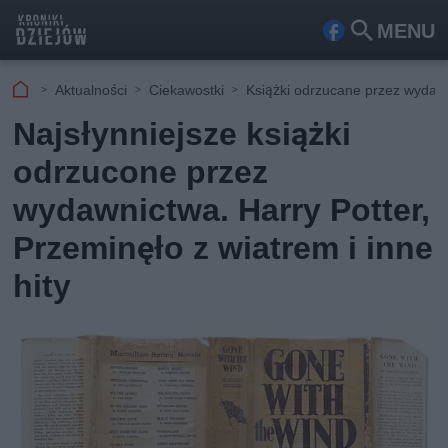
MENU
Fa
Szu
ceb
kaj
Aktualności
Ciekawostki
Książki odrzucane przez wyda
ook
Najsłynniejsze książki
odrzucone przez
wydawnictwa. Harry Potter,
Przeminęło z wiatrem i inne
hity