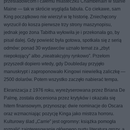
prześladowcom i całemu miasteczku Chamberlain w stanie
Maine — tak w skrócie wygląda fabuła. Co ciekawe, sam
King początkowo nie wierzył w tę historię. Zniechęcony
wyrzucił do kosza pierwsze trzy strony maszynopisu,
jednak jego żona Tabitha wyłowiła je i przekonała go, by
pisał dalej. Gdy powieść była gotowa, spotkała się z serią
odmów: ponad 30 wydawców uznało temat za „zbyt
niepokojący” albo „nieatrakcyjny rynkowo”. Przełom
przyszedł dopiero wtedy, gdy Doubleday przyjęło
manuskrypt i zaproponowało Kingowi niewielką zaliczkę —
2500 dolarów. Potem wszystko zaczęło nabierać tempa.
Ekranizacja z 1976 roku, wyreżyserowana przez Briana De
Palmę, została doceniona przez krytyków i okazała się
hitem finansowym, przynosząc dwie nominacje do Oscara
oraz wzmacniając pozycję Kinga jako mistrza horroru.
Kulturowy ślad „
Carrie
” jest ogromny: książka pomogła
rozpalić zainteresowanie głównego nurtu literaturą grozy, a