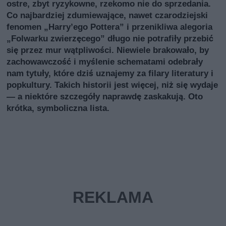
ostre, zbyt ryzykowne, rzekomo nie do sprzedania.
Co najbardziej zdumiewające, nawet czarodziejski
fenomen „Harry’ego Pottera” i przenikliwa alegoria
„Folwarku zwierzęcego” długo nie potrafiły przebić
się przez mur wątpliwości. Niewiele brakowało, by
zachowawczość i myślenie schematami odebrały
nam tytuły, które dziś uznajemy za filary literatury i
popkultury. Takich historii jest więcej, niż się wydaje
— a niektóre szczegóły naprawdę zaskakują. Oto
krótka, symboliczna lista.