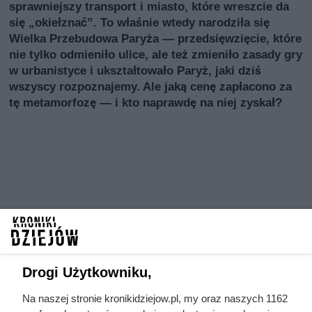
sprawniejszy transport i miasto, które wreszcie da
się „okiełznać”. To właśnie wtedy narodziła się
Wielka Przebudowa Paryża — przedsięwzięcie, które
nie tylko odmieniło ulice, ale też zmieniło zasady gry
w urbanistyce i ukształtowało Paryż, jaki dziś
wszyscy rozpoznajemy. Ale jaką cenę zapłacono za
tę metamorfozę — i kto naprawdę na niej zyskał?
Drogi Użytkowniku,
Na naszej stronie kronikidziejow.pl, my oraz naszych 1162