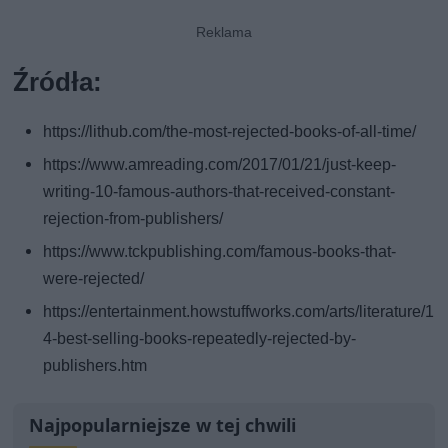
Źródła:
https://lithub.com/the-most-rejected-books-of-all-time/
https://www.amreading.com/2017/01/21/just-keep-
writing-10-famous-authors-that-received-constant-
rejection-from-publishers/
https://www.tckpublishing.com/famous-books-that-
were-rejected/
https://entertainment.howstuffworks.com/arts/literature/1
4-best-selling-books-repeatedly-rejected-by-
publishers.htm
Najpopularniejsze w tej chwili