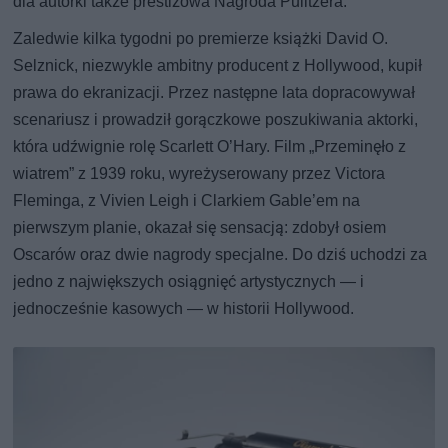
dla autorki także prestiżowa Nagroda Pulitzera.
Zaledwie kilka tygodni po premierze książki David O.
Selznick, niezwykle ambitny producent z Hollywood, kupił
prawa do ekranizacji. Przez następne lata dopracowywał
scenariusz i prowadził gorączkowe poszukiwania aktorki,
która udźwignie rolę Scarlett O’Hary. Film „Przeminęło z
wiatrem” z 1939 roku, wyreżyserowany przez Victora
Fleminga, z Vivien Leigh i Clarkiem Gable’em na
pierwszym planie, okazał się sensacją: zdobył osiem
Oscarów oraz dwie nagrody specjalne. Do dziś uchodzi za
jedno z największych osiągnięć artystycznych — i
jednocześnie kasowych — w historii Hollywood.