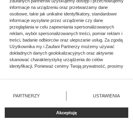
zaufanych partnerów uzyskujemy dostęp i przechowujemy
informacje na urządzeniu oraz przetwarzamy dane
osobowe, takie jak unikalne identyfikatory, standardowe
informacje wysyłane przez urządzenie czy dane
przeglądania w celu zapewniania spersonalizowanych
reklam, wybór spersonalizowanych treści, pomiar reklam i
Jak przebudowano Paryż za Napoleona III
treści, badanie odbiorców oraz ulepszanie usług. Za zgodą
Użytkownika my i Zaufani Partnerzy możemy używać
Haussmann i przebudowa Paryża: skutki
dokładnych danych geolokalizacyjnych oraz aktywnie
Haussmann i Napoleon III: nowy Paryż
skanować charakterystykę urządzenia do celów
identyfikacji. Ponieważ cenimy Twoją prywatność, prosimy
Jak Haussmann przebudował Paryż
o zgodę na korzystanie z tych technologii poprzez
Koszty przebudowy Paryża Haussmanna
kliknięcie „Akceptuję”. Zgoda jest dobrowolna i zawsze
Paryż: modernizacja, styl i podziały społeczne
możesz ją zmienić/wycofać klikając przycisk ustawień
prywatności znajdujący się w lewym dolnym rogu strony
PARTNERZY
USTAWIENIA
. Niektóre rodzaje przetwarzania danych nie wymagają
Jak przebudowano Paryż za
zgody użytkownika, ale masz prawo sprzeciwić się
Akceptuję
takiemu przetwarzaniu. Preferencje będą miały
Napoleona III
zastosowania tylko na tej witrynie.
Myśl o przebudowie miasta dojrzewała w wyobraźni
Zapoznaj się z poniższymi informacjami, abyś mógł