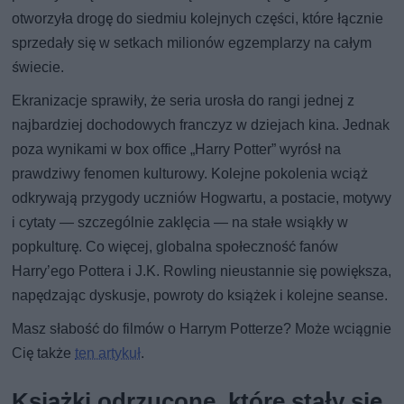
otworzyła drogę do siedmiu kolejnych części, które łącznie
sprzedały się w setkach milionów egzemplarzy na całym
świecie.
Ekranizacje sprawiły, że seria urosła do rangi jednej z
najbardziej dochodowych franczyz w dziejach kina. Jednak
poza wynikami w box office „Harry Potter” wyrósł na
prawdziwy fenomen kulturowy. Kolejne pokolenia wciąż
odkrywają przygody uczniów Hogwartu, a postacie, motywy
i cytaty — szczególnie zaklęcia — na stałe wsiąkły w
popkulturę. Co więcej, globalna społeczność fanów
Harry’ego Pottera i J.K. Rowling nieustannie się powiększa,
napędzając dyskusje, powroty do książek i kolejne seanse.
Masz słabość do filmów o Harrym Potterze? Może wciągnie
Cię także
ten artykuł
.
Książki odrzucone, które stały się