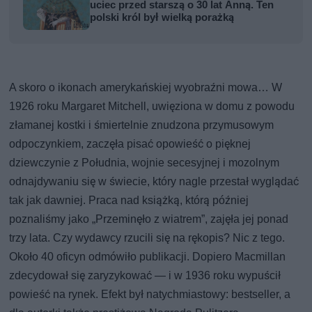
uciec przed starszą o 30 lat Anną. Ten
polski król był wielką porażką
A skoro o ikonach amerykańskiej wyobraźni mowa… W
1926 roku Margaret Mitchell, uwięziona w domu z powodu
złamanej kostki i śmiertelnie znudzona przymusowym
odpoczynkiem, zaczęła pisać opowieść o pięknej
dziewczynie z Południa, wojnie secesyjnej i mozolnym
odnajdywaniu się w świecie, który nagle przestał wyglądać
tak jak dawniej. Praca nad książką, którą później
poznaliśmy jako „Przeminęło z wiatrem”, zajęła jej ponad
trzy lata. Czy wydawcy rzucili się na rękopis? Nic z tego.
Około 40 oficyn odmówiło publikacji. Dopiero Macmillan
zdecydował się zaryzykować — i w 1936 roku wypuścił
powieść na rynek. Efekt był natychmiastowy: bestseller, a