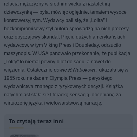
relacja mężczyzny w średnim wieku z nastoletnią
dziewczynką — była, mówiąc oględnie, tematem wysoce
kontrowersyjnym. Wydawcy bali się, że „Lolita” i
bezkompromisowy styl autora sprowadzą na nich procesy
oraz obyczajowy skandal. Pięciu dużych amerykańskich
wydawców, w tym Viking Press i Doubleday, odrzuciło
maszynopis. W USA panowało przekonanie, że publikacja
„Lolity” to niemal pewny bilet do sądu, a nawet do
więzienia. Ostatecznie
powieść Nabokowa
ukazała się w
1955 roku nakładem Olympia Press — paryskiego
wydawnictwa znanego z ryzykownych decyzji. Książka
natychmiast stała się literacką sensacją, docenianą za
wirtuozerię języka i wielowarstwową narrację.
To czytają teraz inni