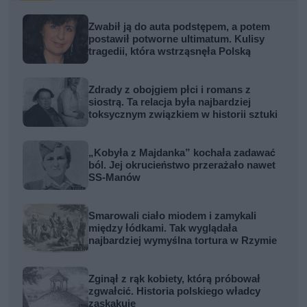
Zwabił ją do auta podstępem, a potem
postawił potworne ultimatum. Kulisy
tragedii, która wstrząsnęła Polską
Zdrady z obojgiem płci i romans z
siostrą. Ta relacja była najbardziej
toksycznym związkiem w historii sztuki
„Kobyła z Majdanka” kochała zadawać
ból. Jej okrucieństwo przerażało nawet
SS-Manów
Smarowali ciało miodem i zamykali
między łódkami. Tak wyglądała
najbardziej wymyślna tortura w Rzymie
Zginął z rąk kobiety, którą próbował
zgwałcić. Historia polskiego władcy
zaskakuje