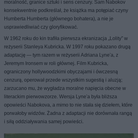
moralność, granice sztuki i sens cenzury. Sam Nabokov
konsekwentnie podkreślał, że książka ma potępiać czyny
Humberta Humberta (głównego bohatera), a nie je
usprawiedliwiać czy gloryfikować.
W 1962 roku do kin trafiła pierwsza ekranizacja „Lolity” w
reżyserii Stanleya Kubricka. W 1997 roku pokazano drugą
adaptację — tym razem w reżyserii Adriana Lyne'a, z
Jeremym Ironsem w roli głównej. Film Kubricka,
ograniczony hollywoodzkimi obyczajami i ówczesną
cenzurą, operował przede wszystkim sugestią i aluzją;
zarzucano mu, że wygładza moralne napięcia obecne w
literackim pierwowzorze. Wersja Lyne'a była bliższa
opowieści Nabokova, a mimo to nie stała się dziełem, które
porwałoby widzów. Żadna z adaptacji nie dorównała rangą
i siłą oddziaływania samej powieści.