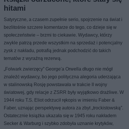
hitami
Satyryczne, a czasem zupełnie serio, spojrzenie na świat i
bezlitośnie szczere komentarze do tego, co dzieje się w
społeczeństwie – brzmi to ciekawie. Wydawcy, którzy
zwykle patrzą przede wszystkim na sprzedaż i potencjalny
zysk z nakładu, potrafią jednak podchodzić do takich
tematów z wyraźną rezerwą.
„Folwark zwierzęcy” George'a Orwella długo nie mógł
znaleźć wydawcy, bo jego polityczna alegoria uderzająca
w stalinowską Rosję powstawała w trakcie II wojny
światowej, gdy relacje z ZSRR były wyjątkowo drażliwe. W
1944 roku T.S. Eliot odrzucił rękopis w imieniu Faber &
Faber, uznając perspektywę autora za zbyt „trockistowską”.
Ostatecznie książka ukazała się w 1945 roku nakładem
Secker & Warburg i szybko zdobyła uznanie krytyków,