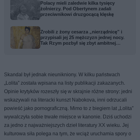
Polacy mieli zaledwie kilka tysięcy
żołnierzy. Pod Obertynem zadali
przeciwnikowi druzgocącą klęskę
Zrobili z żony cesarza „nierządnicę” i
przypisali jej 25 mężczyzn jednej nocy.
Tak Rzym pozbył się zbyt ambitnej
kobiety
Skandal był jednak nieunikniony. W kilku państwach
„Lolita” została wpisana na listy publikacji zakazanych.
Opinie krytyków rozeszły się w skrajnie różne strony: jedni
wskazywali na literacki kunszt Nabokova, inni odrzucali
powieść jako pornograficzną. Mimo to z biegiem lat „Lolita”
wywalczyła sobie trwałe miejsce w kanonie. Dziś uchodzi
za jedno z najważniejszych dzieł literatury XX wieku. Jej
kulturowa siła polega na tym, że wciąż uruchamia spory o