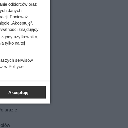
anie odbiorców oraz
lat
nych danych
kacji. Ponieważ
ięcie „Akceptuję”.
ywatności znajdujący
ą zgody użytkownika,
 tylko na tej
 naszych serwisów
esz w
Polityce
Akceptuję
o urazie
bólów