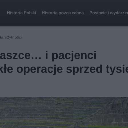
Historia Polski
Historia powszechna
Postacie i wydarze
tarożytności
zaszce… i pacjenci
kłe operacje sprzed tysi