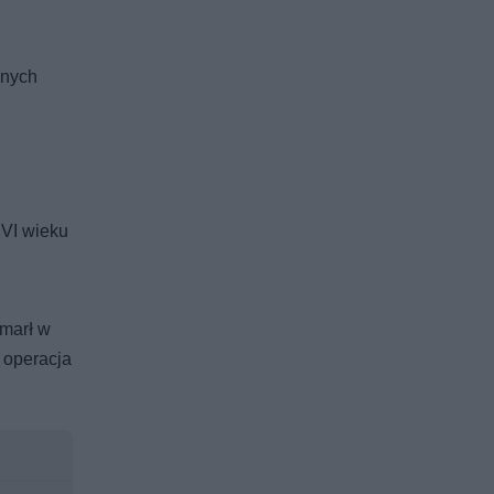
onych
XVI wieku
umarł w
 operacja