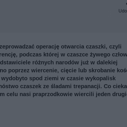
Udo
rzeprowadzać operację otwarcia czaszki, czyli
erencję, podczas której w czaszce żywego czło
dstawiciele różnych narodów już w dalekiej
o poprzez wiercenie, cięcie lub skrobanie koś
j wydobyto spod ziemi w czasie wykopalisk
óstwo czaszek ze śladami trepanacji. Co ciek
kim celu nasi praprzodkowie wiercili jeden dru