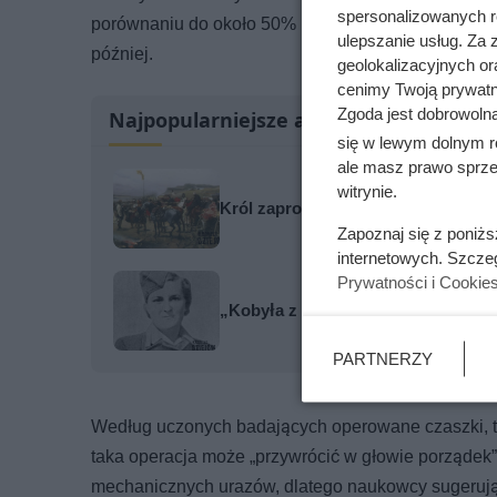
spersonalizowanych re
porównaniu do około 50% podobnych ingerencji w o
ulepszanie usług. Za
później.
geolokalizacyjnych or
cenimy Twoją prywatno
Zgoda jest dobrowoln
Najpopularniejsze artykuły
się w lewym dolnym r
ale masz prawo sprzec
witrynie.
Król zaprosił cesarza do Gniezna i
Zapoznaj się z poniż
internetowych. Szcze
Prywatności i Cookie
„Kobyła z Majdanka” kochała zada
PARTNERZY
Według uczonych badających operowane czaszki, tr
taka operacja może „przywrócić w głowie porządek”
mechanicznych urazów, dlatego naukowcy sugerują,