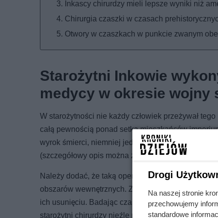
Inkascy chirurdzy mieli lepsze wyniki niż 
Chirurgia czaszki w czasach prehistoryczny
Otwory w czaszkach w punkcie zwanym obe
Starożytni Inkowie wykony
medycy w okresie wojny 
W starożytności nie każdy człowiek przeżywał tego 
całą pewnością ponad setka mieszkańców imperium I
wyrok śmierci, niemniej jednak ten zabieg praktykowa
(szczegółowy opis można znaleźć u Hipokratesa), 
Drogi Użytkow
Należy dodać, że taką operację wykonania otworu w
obszarów wewnętrznych. Zazwyczaj zabieg polega 
Na naszej stronie kro
ich usunięciu. Badając czaszki Inków, a także setki
przechowujemy informa
standardowe informac
starożytni chirurdzy nieźle radzili sobie z tą ope