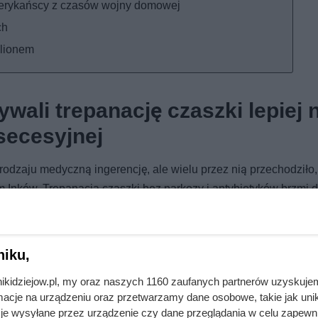
amerykańscy z czasów wojny domowej
ch
lionem
wali trepanację czaszki lepiej n
secesyjnej
rodzaju medyczną ingerencję, ale wielu przez nią przechodziło,
nków. Trepanacja czaszki bez narkozy i antybiotyków brzmi dz
ny był od tysięcy lat: stosowali go lekarze starożytnej Grecji
w prekolumbijskiej Ameryce oraz na Dalekim Wschodzie.
niku,
 tkance kostnej czaszki stosuje się w celu zapewnienia dostęp
na dotarciu do uszkodzonych wewnątrzczaszkowych struktur i 
nikidziejow.pl, my oraz naszych 1160 zaufanych partnerów uzyskuje
 innych w różnych częściach świata, uczeni stwierdzili niedawno
cje na urządzeniu oraz przetwarzamy dane osobowe, takie jak unika
je wysyłane przez urządzenie czy dane przeglądania w celu zapewn
racją. Sukcesem kończyła się w prawie 80% przypadków w epoce 