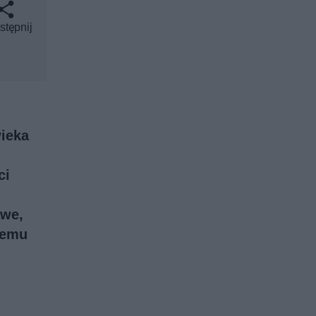
stępnij
wieka
ci
awe,
giemu