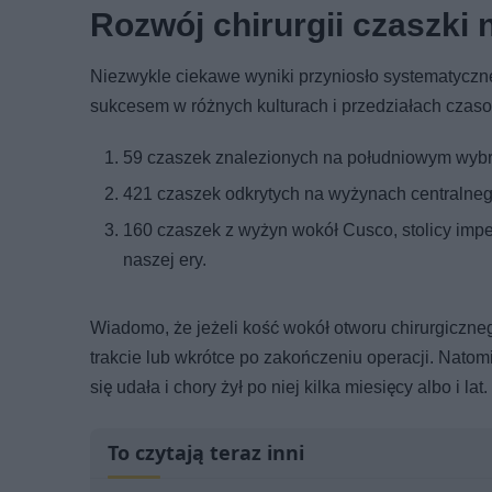
Rozwój chirurgii czaszki 
Niezwykle ciekawe wyniki przyniosło systematycz
sukcesem w różnych kulturach i przedziałach czasow
59 czaszek znalezionych na południowym wybrzeż
421 czaszek odkrytych na wyżynach centralnego
160 czaszek z wyżyn wokół Cusco, stolicy imp
naszej ery.
Wiadomo, że jeżeli kość wokół otworu chirurgiczne
trakcie lub wkrótce po zakończeniu operacji. Natom
się udała i chory żył po niej kilka miesięcy albo i l
To czytają teraz inni