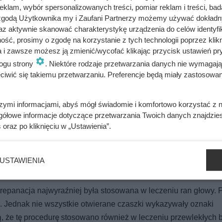
klam, wybór spersonalizowanych treści, pomiar reklam i treści, bad
kresie wojny secesyjnej w Stanach Zjednoczonych prawie 400 
 zgodą Użytkownika my i Zaufani Partnerzy możemy używać dokład
az aktywnie skanować charakterystykę urządzenia do celów identyfi
ść, prosimy o zgodę na korzystanie z tych technologii poprzez klikn
a i zawsze możesz ją zmienić/wycofać klikając przycisk ustawień pr
ogu strony
. Niektóre rodzaje przetwarzania danych nie wymagaj
iwić się takiemu przetwarzaniu. Preferencje będą miały zastosowania
 wręczył mu 300 zbrojnych. Tak narodziła się polska wojskowość
szymi informacjami, abyś mógł świadomie i komfortowo korzystać z
gółowe informacje dotyczące przetwarzania Twoich danych znajdzi
s
oraz po kliknięciu w „Ustawienia”.
wać ból. Jej okrucieństwo przerażało nawet SS-Manów
USTAWIENIA
epanacja najwyraźniej była stosowana w leczeniu ran głowy. P
. Jednak nie wszystkie otwierane czaszki wykazywały oznaki
 że tę procedurę stosowano również w leczeniu przewlekłych 