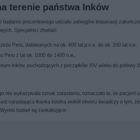
na terenie państwa Inków
ne badanie procentowego udziału zabiegów trepanacji zakończ
ych. Specjaliści zbadali:
u Peru, datowanych na ok. 400 lat p.n.e. do ok. 200 lat n.e.
 Peru z lat ok. 1000 do 1400 n.e.,
erium Inków, pochodzących z początków XIV wieku do połowy 
go nie wykazywała oznak zarastania, oznaczało to, że pacjent 
iast narastająca tkanka kostna wokół otworu świadczy o tym, że
at. Wyniki badań są zaskakujące: