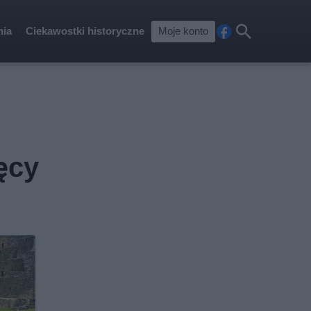
nia
Ciekawostki historyczne
Moje konto
Fa
Szu
ceb
kaj
ook
ęcy