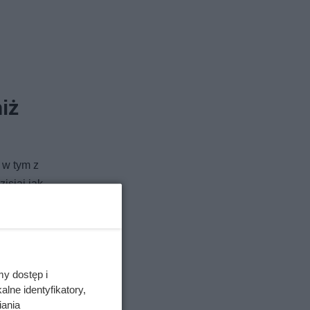
iż
 w tym z
isiaj jak
u do
następnie
my dostęp i
, że
lne identyfikatory,
iania
Inków w