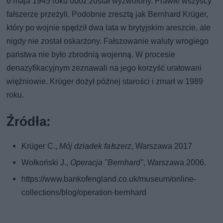
6 maja 1945 roku obóz został wyzwolony. Prawie wszyscy
fałszerze przeżyli. Podobnie zresztą jak Bernhard Krüger,
który po wojnie spędził dwa lata w brytyjskim areszcie, ale
nigdy nie został oskarżony. Fałszowanie waluty wrogiego
państwa nie było zbrodnią wojenną. W procesie
denazyfikacyjnym zeznawali na jego korzyść uratowani
więźniowie. Krüger dożył późnej starości i zmarł w 1989
roku.
Źródła:
Krüger C.,
Mój dziadek fałszerz
, Warszawa 2017
Wołkoński J.,
Operacja "Bernhard"
, Warszawa 2006.
https://www.bankofengland.co.uk/museum/online-
collections/blog/operation-bernhard