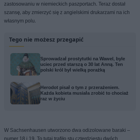
zastosowaniu w niemieckich paszportach. Teraz dostał
szansę, aby zmierzyć się z angielskimi drukarzami na ich
własnym polu.
Tego nie możesz przegapić
Sprowadzał prostytutki na Wawel, byle
uciec przed starszą o 30 lat Anną. Ten
polski król był wielką porażką
Herodot pisał o tym z przerażeniem.
Każda kobieta musiała zrobić to chociaż
raz w życiu
W Sachsenhausen utworzono dwa odizolowane baraki –
numer 18 i 19. To tutaj trafiło stu czterdziestu dwóch