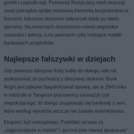
gnietli i zaginali rogi. Ponieważ Brytyjczycy mieli zwyczaj
nosić pieniądze spięte metalową klamerką bezpośrednio w
kieszeni, fałszerze starannie odtwarzali ślady po takim
spinaniu. Na rewersach dopisywano nawet angielskie
nazwiska i adresy, a na awersach cyfry imitujące notatki
bankowych urzędników.
Najlepsze fałszywki w dziejach
Gdy pierwsze fałszywe funty trafiły do obiegu, nikt nie
podejrzewał, że pochodzą z obozowej drukarni. Bank
Anglii początkowo bagatelizował sprawę, ale w 1943 roku
w oddziale w Tangerze pracownicy zauważyli coś
niepokojącego. W obiegu znajdowały się banknoty z serii,
która według rejestrów jeszcze nie została wyemitowana.
Eksperci byli wstrząśnięci. Podróbki uznano za
„najgroźniejsze w historii” i „technicznie niemal doskonałe”.