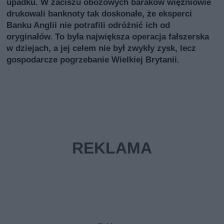
upadku. W zaciszu obozowych baraków więźniowie
drukowali banknoty tak doskonałe, że eksperci
Banku Anglii nie potrafili odróżnić ich od
oryginałów. To była największa operacja fałszerska
w dziejach, a jej celem nie był zwykły zysk, lecz
gospodarcze pogrzebanie Wielkiej Brytanii.