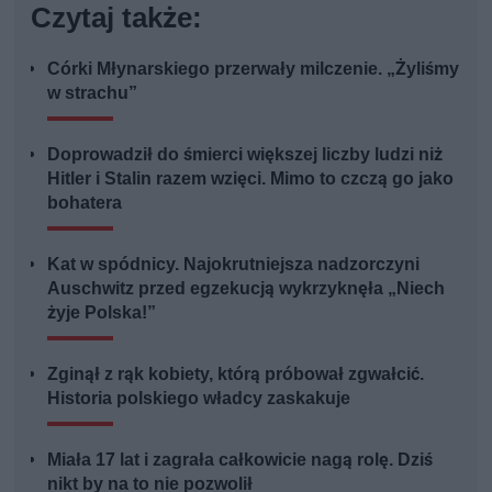
Czytaj także:
Córki Młynarskiego przerwały milczenie. „Żyliśmy
w strachu”
Doprowadził do śmierci większej liczby ludzi niż
Hitler i Stalin razem wzięci. Mimo to czczą go jako
bohatera
Kat w spódnicy. Najokrutniejsza nadzorczyni
Auschwitz przed egzekucją wykrzyknęła „Niech
żyje Polska!”
Zginął z rąk kobiety, którą próbował zgwałcić.
Historia polskiego władcy zaskakuje
Miała 17 lat i zagrała całkowicie nagą rolę. Dziś
nikt by na to nie pozwolił