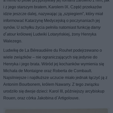
a mimo to plotki przypisywały jej romans zarówno z nim, jak
i z jego starszym bratem, Karolem IX. Część przekazów
idzie jeszcze dalej, nazywając ją „szpiegiem”, który miał
informować Katarzynę Medycejską o poczynaniach jej
synów. U schyłku życia pełniła natomiast funkcję
damy
d`atour
królowej Ludwiki Lotaryńskiej, żony Henryka
Walezego.
Ludwikę de La Béreaudière du Rouhet podejrzewano o
wiele związków – nie ograniczających się jedynie do
Henryka i jego brata. Wśród jej kochanków wymienia się
Michała de Montaigne oraz Roberta de Combault.
Najsilniejsze i najdłuższe uczucie miało jednak łączyć ją z
Antonim Bourbonem, królem Nawarry. Z tego związku
urodziło się dwoje dzieci: Karol III, późniejszy arcybiskup
Rouen, oraz córka Jakobina d`Artigolouve.