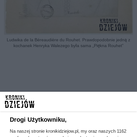
Ludwika de la Béreaudière du Rouhet. Prawdopodobnie jedną z
kochanek Henryka Walezego była sama „Piękna Rouhet”
Drogi Użytkowniku,
Na naszej stronie kronikidziejow.pl, my oraz naszych 1162