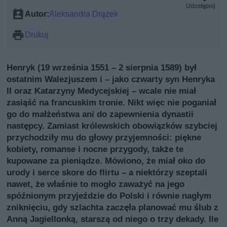
Udostępnij
Autor:
Aleksandra Drążek
Drukuj
Henryk (19 września 1551 – 2 sierpnia 1589) był
ostatnim Walezjuszem i – jako czwarty syn Henryka
II oraz Katarzyny Medycejskiej – wcale nie miał
zasiąść na francuskim tronie. Nikt więc nie poganiał
go do małżeństwa ani do zapewnienia dynastii
następcy. Zamiast królewskich obowiązków szybciej
przychodziły mu do głowy przyjemności: piękne
kobiety, romanse i nocne przygody, także te
kupowane za pieniądze. Mówiono, że miał oko do
urody i serce skore do flirtu – a niektórzy szeptali
nawet, że właśnie to mogło zaważyć na jego
spóźnionym przyjeździe do Polski i równie nagłym
zniknięciu, gdy szlachta zaczęła planować mu ślub z
Anną Jagiellonką, starszą od niego o trzy dekady. Ile