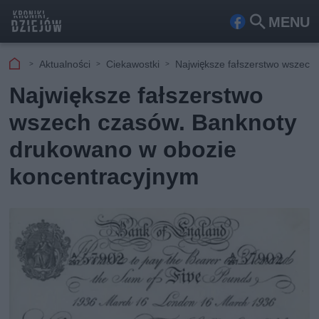
MENU
Fa
Szu
ceb
kaj
Aktualności
Ciekawostki
Największe fałszerstwo wszech 
ook
Największe fałszerstwo
wszech czasów. Banknoty
drukowano w obozie
koncentracyjnym