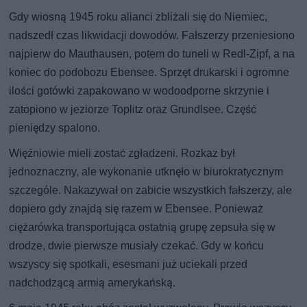
Gdy wiosną 1945 roku alianci zbliżali się do Niemiec,
nadszedł czas likwidacji dowodów. Fałszerzy przeniesiono
najpierw do Mauthausen, potem do tuneli w Redl-Zipf, a na
koniec do podobozu Ebensee. Sprzęt drukarski i ogromne
ilości gotówki zapakowano w wodoodporne skrzynie i
zatopiono w jeziorze Toplitz oraz Grundlsee. Część
pieniędzy spalono.
Więźniowie mieli zostać zgładzeni. Rozkaz był
jednoznaczny, ale wykonanie utknęło w biurokratycznym
szczególe. Nakazywał on zabicie wszystkich fałszerzy, ale
dopiero gdy znajdą się razem w Ebensee. Ponieważ
ciężarówka transportująca ostatnią grupę zepsuła się w
drodze, dwie pierwsze musiały czekać. Gdy w końcu
wszyscy się spotkali, esesmani już uciekali przed
nadchodzącą armią amerykańską.