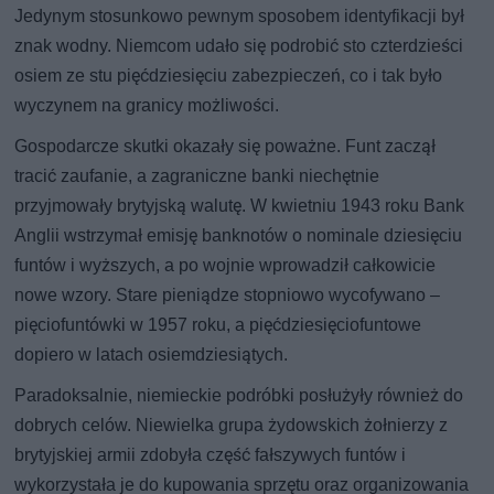
Jedynym stosunkowo pewnym sposobem identyfikacji był
znak wodny. Niemcom udało się podrobić sto czterdzieści
osiem ze stu pięćdziesięciu zabezpieczeń, co i tak było
wyczynem na granicy możliwości.
Gospodarcze skutki okazały się poważne. Funt zaczął
tracić zaufanie, a zagraniczne banki niechętnie
przyjmowały brytyjską walutę. W kwietniu 1943 roku Bank
Anglii wstrzymał emisję banknotów o nominale dziesięciu
funtów i wyższych, a po wojnie wprowadził całkowicie
nowe wzory. Stare pieniądze stopniowo wycofywano –
pięciofuntówki w 1957 roku, a pięćdziesięciofuntowe
dopiero w latach osiemdziesiątych.
Paradoksalnie, niemieckie podróbki posłużyły również do
dobrych celów. Niewielka grupa żydowskich żołnierzy z
brytyjskiej armii zdobyła część fałszywych funtów i
wykorzystała je do kupowania sprzętu oraz organizowania