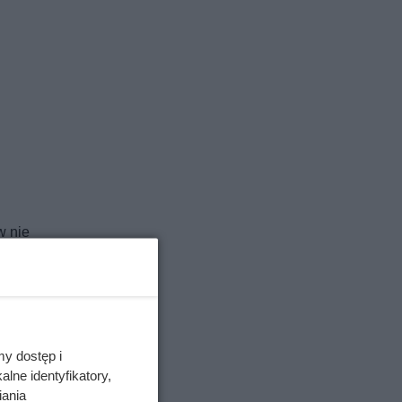
w nie
ięki
ale oba
ruszył na
my dostęp i
- Annie.
lne identyfikatory,
iania