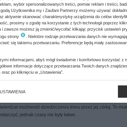
klam, wybór spersonalizowanych treści, pomiar reklam i treści, bad
 zgodą Użytkownika my i Zaufani Partnerzy możemy używać dokład
az aktywnie skanować charakterystykę urządzenia do celów identyfi
ść, prosimy o zgodę na korzystanie z tych technologii poprzez klikn
a i zawsze możesz ją zmienić/wycofać klikając przycisk ustawień pr
o Szczerbcu nie trzyma się kupy. Ten szczegół zdradza wszystk
ogu strony
. Niektóre rodzaje przetwarzania danych nie wymagaj
iwić się takiemu przetwarzaniu. Preferencje będą miały zastosowania
le uciec przed starszą o 30 lat Anną. Ten polski król był wielką
szymi informacjami, abyś mógł świadomie i komfortowo korzystać z
gółowe informacje dotyczące przetwarzania Twoich danych znajdzi
s
oraz po kliknięciu w „Ustawienia”.
USTAWIENIA
 korony. Był jeden wyjątek – brak męskiego potomka. Akceptac
ta. W 1486 roku jej matka, księżna Małgorzata de Foix zleciła
wierdzał możliwość dziedziczenia tronu przez jej córkę. To mia
tarczyć, jednak czasy nie były łatwe.