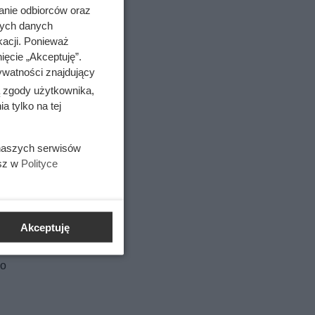
anie odbiorców oraz
nych danych
kacji. Ponieważ
ięcie „Akceptuję”.
ywatności znajdujący
o
ą zgody użytkownika,
 tylko na tej
 naszych serwisów
esz w
Polityce
ja Anny
Akceptuję
ło