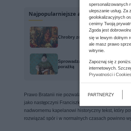
spersonalizowanych re
ulepszanie usług. Za
Najpopularniejsze artykuły
geolokalizacyjnych or
cenimy Twoją prywatno
Zgoda jest dobrowoln
Chrobry zdobył Kijów, ale legenda 
się w lewym dolnym r
ale masz prawo sprzec
witrynie.
Sprowadzał prostytutki na Wawel, by
Zapoznaj się z poniż
porażką
internetowych. Szcze
Prywatności i Cookie
PARTNERZY
Prawo Bratanii nie pozwalało kobietom dziedziczyć
jako następczyni Franciszka wcale nie była oczywis
nadwornemu kapelanowi historyczny tekst, który pot
rozwiązać spór i w normalnych czasach powinno wys