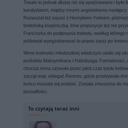
Trwało to jednak dłużej niż się spodziewano i było
kandydatom, między innymi angielskiemu następcy t
Rozważał też sojusz z Henrykiem Yorkiem, późniejs
bretońską księżniczką. Inne propozycje też nie przy
Franciszka do podpisania traktatu, według którego n
próbował wyegzekwować to prawo zaraz po śmierci
Mimo trudności młodziutkiej władczyni udało się u
poślubiła Maksymiliana I Habsburga. Formalności,
chociaż Anna używała przez jakiś czas tytułu królo
zaczął więc oblegać Rennes, gdzie przebywała Anna.
końcu musiała się poddać. Została zmuszona do małż
posiadłości.
To czytają teraz inni