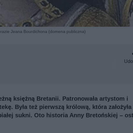
razie Jeana Bourdichona (domena publiczna)
Udo
eżną księżną Bretanii. Patronowała artystom i
kę. Była też pierwszą królową, która założyła
iałej sukni. Oto historia Anny Bretońskiej – ost