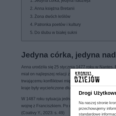
Jedyna córka, jedyna nadzieja
Anna księżna Bretanii
Żona dwóch królów
Patronka poetów i kultury
Do ślubu w białej sukni
Jedyna córka, jedyna nad
Anna urodziła się 25 stycznia 1477 roku w Nantes. B
miał on najlepszej relacji z królami Francji. Utrzy
trwającemu konfliktowi między Francją i Anglią. Co
kraje były wycieńczone długoletnimi walkami, konfl
Drogi Użytkow
W 1487 roku sytuacja jednak się zmieniła. Król Franc
Na naszej stronie kro
wojnę z Franciszkiem. Po czterech latach walk książę
przechowujemy informa
(Coativy Y., 2023: s. 49)
standardowe informac