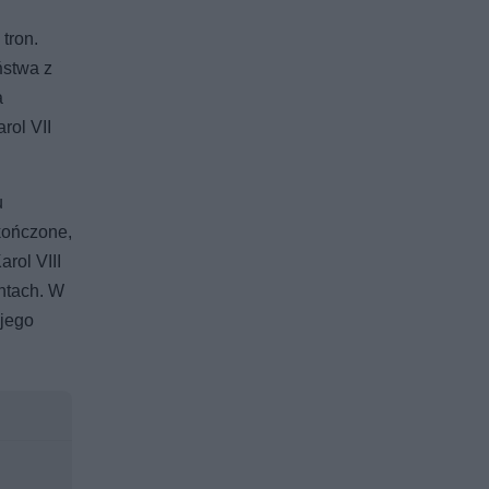
tron.
ństwa z
a
rol VII
u
kończone,
rol VIII
ontach. W
 jego