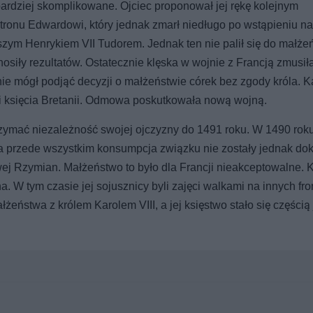
 bardziej skomplikowane. Ojciec proponował jej rękę kolejnym
ronu Edwardowi, który jednak zmarł niedługo po wstąpieniu na 
zym Henrykiem VII Tudorem. Jednak ten nie palił się do małże
nosiły rezultatów. Ostatecznie klęska w wojnie z Francją zmusił
ie mógł podjąć decyzji o małżeństwie córek bez zgody króla. Ka
 księcia Bretanii. Odmowa poskutkowała nową wojną.
trzymać niezależność swojej ojczyzny do 1491 roku. W 1490 rok
 a przede wszystkim konsumpcja związku nie zostały jednak do
wej Rzymian. Małżeństwo to było dla Francji nieakceptowalne. Ka
 W tym czasie jej sojusznicy byli zajęci walkami na innych fr
eństwa z królem Karolem VIII, a jej księstwo stało się częścią