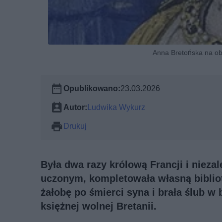
Anna Bretońska na ob
Opublikowano:
23.03.2026
Autor:
Ludwika Wykurz
Drukuj
Była dwa razy królową Francji i niezal
uczonym, kompletowała własną bibliote
żałobę po śmierci syna i brała ślub w b
księżnej wolnej Bretanii.