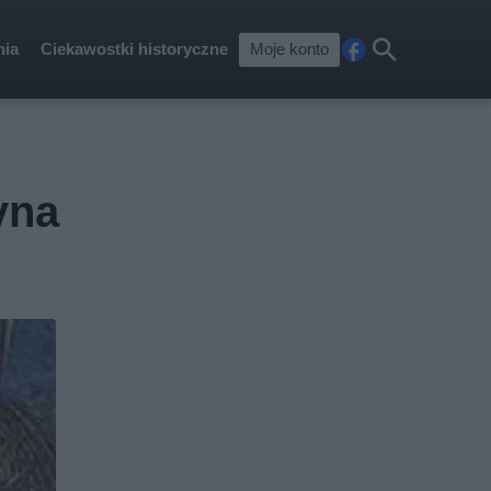
nia
Ciekawostki historyczne
Moje konto
Fa
Szu
ceb
kaj
ook
yna