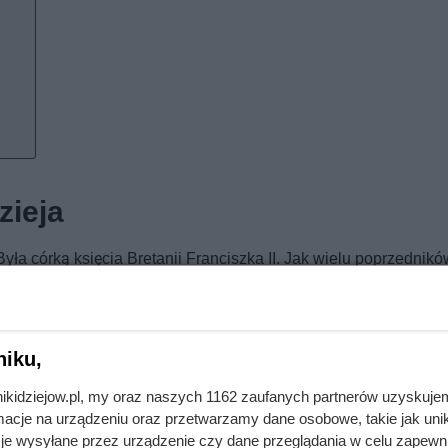
zieja
yła córką księcia Bretanii Franciszka II. Jak wielu poprzednikó
manie niezależności jego niewielkiego księstewka było możliwe dz
 prawda wojna stuletnia zakończyła się ponad 20 lat wcześniej, 
iktami wewnętrznymi i nawracającymi falami epidemii.
niku,
ji (Karol VIII) postanowił się pozbyć niezależnych księstw i wy
nikidziejow.pl, my oraz naszych 1162 zaufanych partnerów uzyskuje
 Bretanii zmarł, zostawiając kraj swojej jedenastoletniej córce 
cje na urządzeniu oraz przetwarzamy dane osobowe, takie jak unika
je wysyłane przez urządzenie czy dane przeglądania w celu zapewn