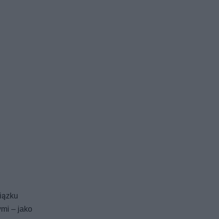
iązku
mi – jako