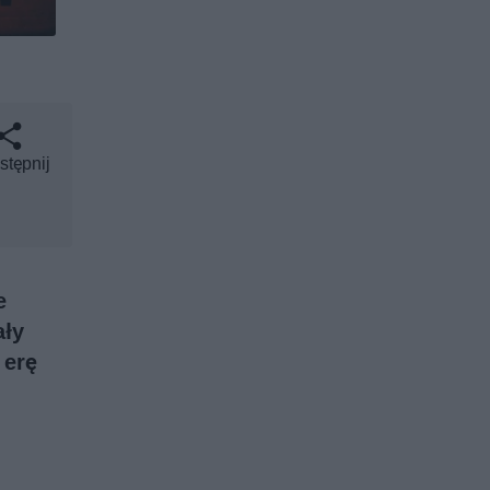
stępnij
e
ały
 erę