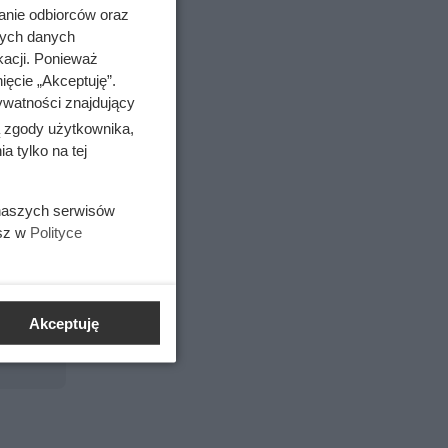
anie odbiorców oraz
ły listy
nych danych
anicznych
kacji. Ponieważ
linki,
ięcie „Akceptuję”.
chodnią.
ywatności znajdujący
ą zgody użytkownika,
 tylko na tej
 naszych serwisów
ł go
esz w
Polityce
Akceptuję