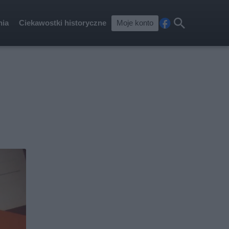
nia
Ciekawostki historyczne
Moje konto
Fa
Szu
ceb
kaj
ook