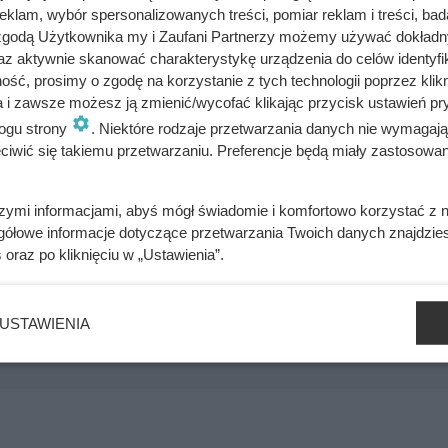
klam, wybór spersonalizowanych treści, pomiar reklam i treści, bad
o w radiu na Zachodzie. Audycje Radia Luksemburg, które nadawa
 zgodą Użytkownika my i Zaufani Partnerzy możemy używać dokład
 przywożone przez marynarzy, taksówkarzy lub turystów z zagr
az aktywnie skanować charakterystykę urządzenia do celów identyfi
ero pojawienie się na rynku tanich gramofonów – najpierw Karo
ść, prosimy o zgodę na korzystanie z tych technologii poprzez klikn
 czego oficjalnie nie było: łatwo dostępną, niedrogą muzykę za
a i zawsze możesz ją zmienić/wycofać klikając przycisk ustawień pr
ogu strony
. Niektóre rodzaje przetwarzania danych nie wymagaj
iwić się takiemu przetwarzaniu. Preferencje będą miały zastosowania
szymi informacjami, abyś mógł świadomie i komfortowo korzystać z
ry Krakowa. Jeden błyskawiczny ruch Polaków i Węgrów zmusi
gółowe informacje dotyczące przetwarzania Twoich danych znajdzi
s
oraz po kliknięciu w „Ustawienia”.
USTAWIENIA
ywali z rąk do rąk. Niewiarygodne losy słynnej skandalistki