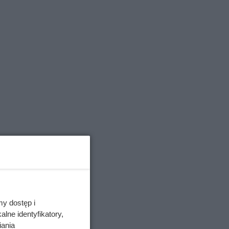
wowym
e
y big-
my dostęp i
 dla
lne identyfikatory,
iania