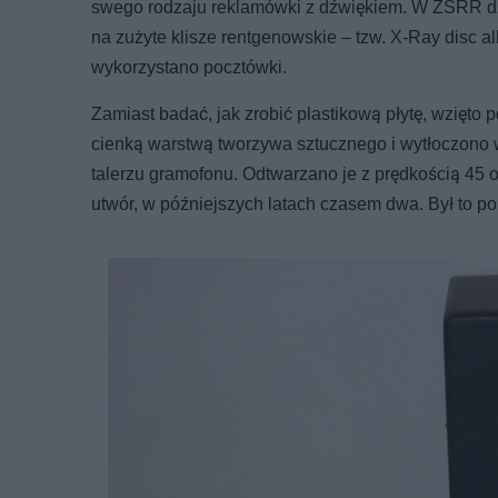
swego rodzaju reklamówki z dźwiękiem. W ZSRR dział
na zużyte klisze rentgenowskie – tzw. X-Ray disc a
wykorzystano pocztówki.
Zamiast badać, jak zrobić plastikową płytę, wzięt
cienką warstwą tworzywa sztucznego i wytłoczono w
talerzu gramofonu. Odtwarzano je z prędkością 45 o
utwór, w późniejszych latach czasem dwa. Był to p