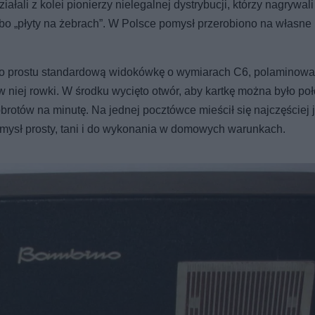
ali z kolei pionierzy nielegalnej dystrybucji, którzy nagrywal
lbo „płyty na żebrach”. W Polsce pomysł przerobiono na własne 
o po prostu standardową widokówkę o wymiarach C6, polaminowa
 niej rowki. W środku wycięto otwór, aby kartkę można było po
brotów na minutę. Na jednej pocztówce mieścił się najczęściej 
omysł prosty, tani i do wykonania w domowych warunkach.