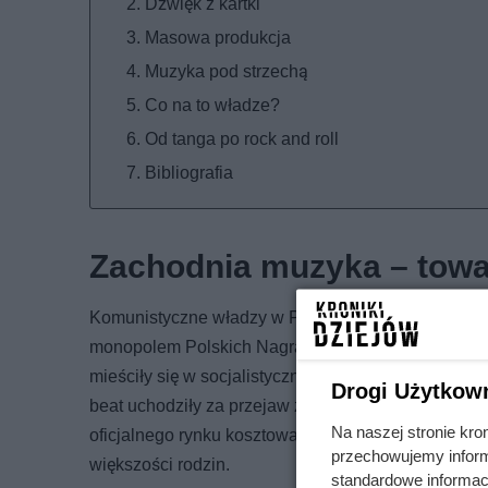
Dźwięk z kartki
Masowa produkcja
Muzyka pod strzechą
Co na to władze?
Od tanga po rock and roll
Bibliografia
Zachodnia muzyka – towa
Komunistyczne władzy w Polsce nie przepadały za 
monopolem Polskich Nagrań „Muza” na czele, podlegał
mieściły się w socjalistycznym kanonie estetycznym 
Drogi Użytkow
beat uchodziły za przejaw zgniłego Zachodu i odwr
Na naszej stronie kro
oficjalnego rynku kosztowały kilkaset złotych – przy
przechowujemy informa
większości rodzin.
standardowe informac