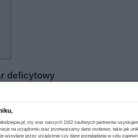
r deficytowy
zagraniczną kulturą. Oficjalne wydawnictwa płytowe, z państ
y ścisłej cenzurze. Na półki trafiały jedynie te nagrania, któr
i ideologicznym. Rock and roll, rhythm and blues czy późniejsz
niku,
acanie uwagi młodzieży od budowy socjalizmu. Do tego płyty z
nikidziejow.pl, my oraz naszych 1162 zaufanych partnerów uzyskuje
 średniej pensji około dwóch tysięcy była to kwota nieosiągalna
cje na urządzeniu oraz przetwarzamy dane osobowe, takie jak unika
je wysyłane przez urządzenie czy dane przeglądania w celu zapewn