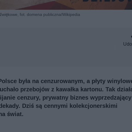
dźwiękowe, fot. domena publiczna/Wikipedia
Udo
olsce była na cenzurowanym, a płyty winylow
uchało przebojów z kawałka kartonu. Tak dział
janie cenzury, prywatny biznes wyprzedzający
 dekady. Dziś są cennymi kolekcjonerskimi
na świat.