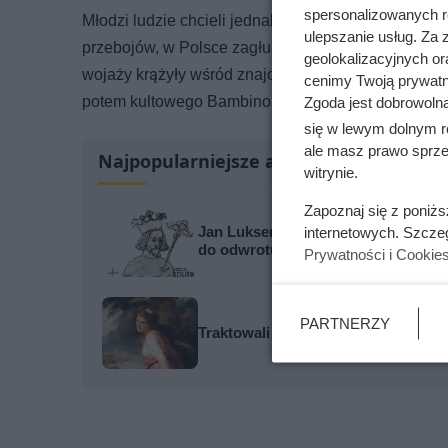
spersonalizowanych re
Młodzi ludzie chcieli jednak słuchać tego, co gran
ulepszanie usług. Za
przebojów, w Polsce zagłuszano. Pojedyncze płyty
geolokalizacyjnych or
wojaży krążyły wśród znajomych niczym skarb. Dopi
cenimy Twoją prywatno
potem kultowego Bambino – stworzyło popyt na coś,
Zgoda jest dobrowoln
się w lewym dolnym r
ale masz prawo sprzec
Najpopularniejsze artykuły
witrynie.
Zapoznaj się z poniż
Jan Luksemburski podszedł pod mu
internetowych. Szcze
do odwrotu
Prywatności i Cookie
PARTNERZY
Traktowali ją jak zabawkę i przekaz