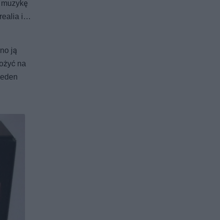
i muzykę
realia i…
no ją
łożyć na
jeden