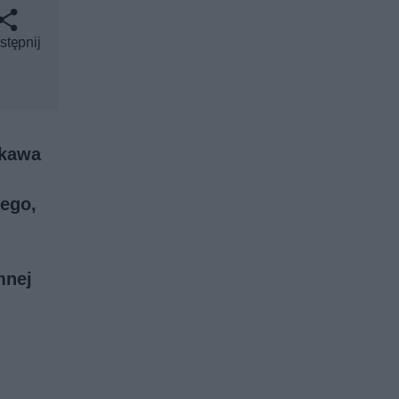
stępnij
 kawa
tego,
mnej