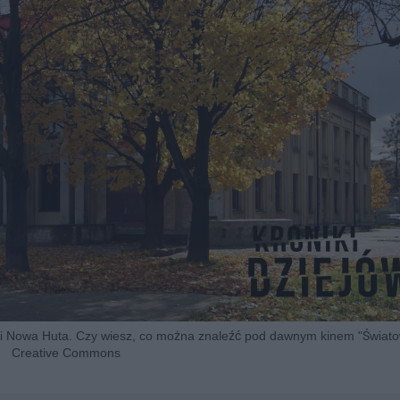
 i Nowa Huta. Czy wiesz, co można znaleźć pod dawnym kinem "Światow
Creative Commons