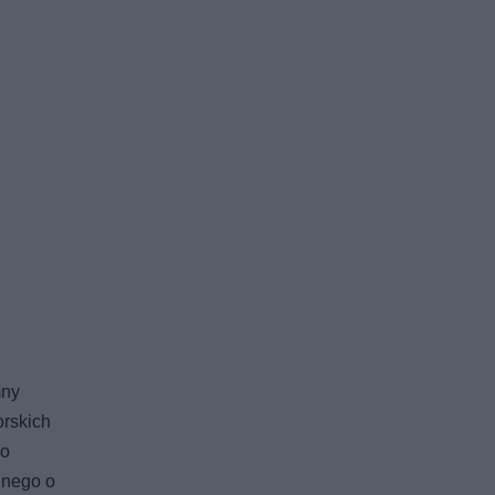
mny
orskich
go
nnego o