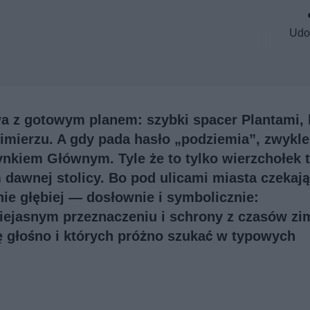
Udo
a z gotowym planem: szybki spacer Plantami,
imierzu. A gdy pada hasło „podziemia”, zwykle
ynkiem Głównym. Tyle że to tylko wierzchołek 
 dawnej stolicy. Bo pod ulicami miasta czekają
nie głębiej — dosłownie i symbolicznie:
niejasnym przeznaczeniu i schrony z czasów zi
ię głośno i których próżno szukać w typowych