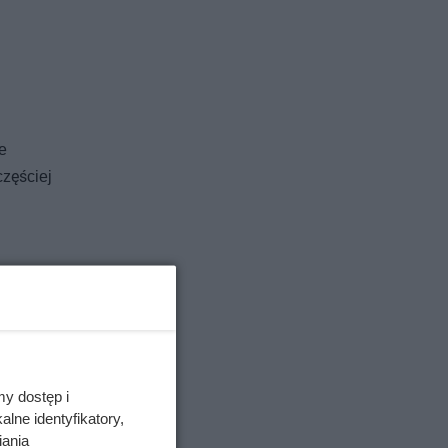
e
zęściej
ów
reślają,
krycie.
my dostęp i
lne identyfikatory,
iania