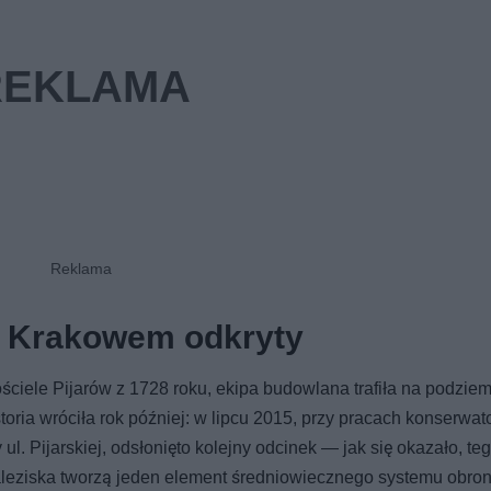
d Krakowem odkryty
ściele Pijarów z 1728 roku, ekipa budowlana trafiła na podzie
toria wróciła rok później: w lipcu 2015, przy pracach konserwat
. Pijarskiej, odsłonięto kolejny odcinek — jak się okazało, te
naleziska tworzą jeden element średniowiecznego systemu obro