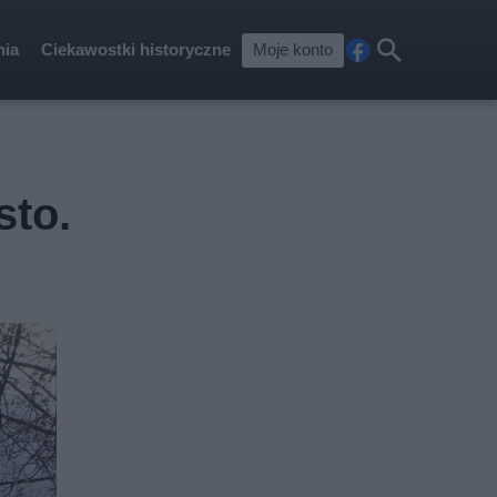
nia
Ciekawostki historyczne
Moje konto
Fa
Szu
ceb
kaj
ook
sto.