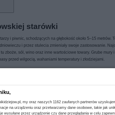
wskiej starówki
ytarzy i piwnic, schodzących na głębokość około 5–15 metrów. T
iowieczu i przez stulecia zmieniały swoje zastosowanie. Najc
 zboże, sól, wino oraz inne wartościowe towary. Grube mury i
asy przed wilgocią, wahaniami temperatury i złodziejami.
spodarczy charakter. Część tuneli wykorzystywano także do cel
 wciąż pozostaje w dużej mierze tajemnicą – archeolodzy podk
infrastruktury podziemnej, a wiele odcinków nadal czeka na od
niku,
nikidziejow.pl, my oraz naszych 1162 zaufanych partnerów uzyskuje
cje na urządzeniu oraz przetwarzamy dane osobowe, takie jak unika
je wysyłane przez urządzenie czy dane przeglądania w celu zapewn