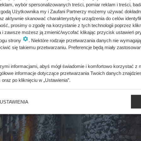
klam, wybór spersonalizowanych treści, pomiar reklam i treści, bad
ie. To było morderstwo”
 zgodą Użytkownika my i Zaufani Partnerzy możemy używać dokład
az aktywnie skanować charakterystykę urządzenia do celów identyfi
ść, prosimy o zgodę na korzystanie z tych technologii poprzez klikn
a i zawsze możesz ją zmienić/wycofać klikając przycisk ustawień pr
ywali z rąk do rąk. Niewiarygodne losy słynnej skandalistki
ogu strony
. Niektóre rodzaje przetwarzania danych nie wymagaj
iwić się takiemu przetwarzaniu. Preferencje będą miały zastosowania
szymi informacjami, abyś mógł świadomie i komfortowo korzystać z
gółowe informacje dotyczące przetwarzania Twoich danych znajdzi
s
oraz po kliknięciu w „Ustawienia”.
USTAWIENIA