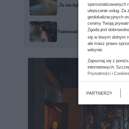
spersonalizowanych re
„To nie było brawurowe prowadzen
ulepszanie usług. Za
geolokalizacyjnych or
cenimy Twoją prywatno
Zgoda jest dobrowoln
Traktowali ją jak zabawkę i przekaz
się w lewym dolnym r
ale masz prawo sprzec
witrynie.
Zapoznaj się z poniż
internetowych. Szcze
Prywatności i Cookie
PARTNERZY