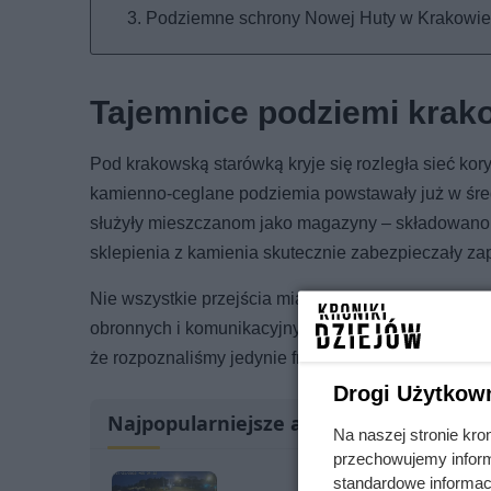
Podziemne schrony Nowej Huty w Krakowie
Tajemnice podziemi krako
Pod krakowską starówką kryje się rozległa sieć kor
kamienno-ceglane podziemia powstawały już w średn
służyły mieszczanom jako magazyny – składowano tu
sklepienia z kamienia skutecznie zabezpieczały zap
Nie wszystkie przejścia miały jednak wyłącznie go
obronnych i komunikacyjnych. Co ważne, cały układ
że rozpoznaliśmy jedynie fragment średniowiecznej 
Drogi Użytkow
Najpopularniejsze artykuły
Na naszej stronie kro
przechowujemy informa
standardowe informac