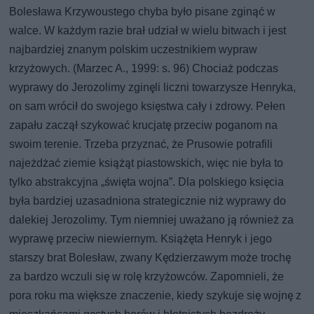
Bolesława Krzywoustego chyba było pisane zginąć w
walce. W każdym razie brał udział w wielu bitwach i jest
najbardziej znanym polskim uczestnikiem wypraw
krzyżowych. (Marzec A., 1999: s. 96) Chociaż podczas
wyprawy do Jerozolimy zginęli liczni towarzysze Henryka,
on sam wrócił do swojego księstwa cały i zdrowy. Pełen
zapału zaczął szykować krucjatę przeciw poganom na
swoim terenie. Trzeba przyznać, że Prusowie potrafili
najeżdżać ziemie książąt piastowskich, więc nie była to
tylko abstrakcyjna „święta wojna”. Dla polskiego księcia
była bardziej uzasadniona strategicznie niż wyprawy do
dalekiej Jerozolimy. Tym niemniej uważano ją również za
wyprawę przeciw niewiernym. Książęta Henryk i jego
starszy brat Bolesław, zwany Kędzierzawym może trochę
za bardzo wczuli się w rolę krzyżowców. Zapomnieli, że
pora roku ma większe znaczenie, kiedy szykuje się wojnę z