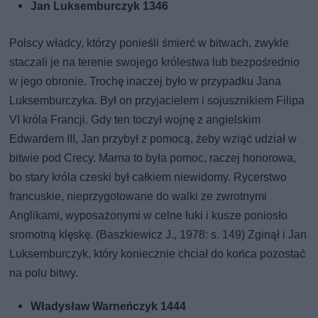
Jan Luksemburczyk 1346
Polscy władcy, którzy ponieśli śmierć w bitwach, zwykle
staczali je na terenie swojego królestwa lub bezpośrednio
w jego obronie. Trochę inaczej było w przypadku Jana
Luksemburczyka. Był on przyjacielem i sojusznikiem Filipa
VI króla Francji. Gdy ten toczył wojnę z angielskim
Edwardem III, Jan przybył z pomocą, żeby wziąć udział w
bitwie pod Crecy. Marna to była pomoc, raczej honorowa,
bo stary króla czeski był całkiem niewidomy. Rycerstwo
francuskie, nieprzygotowane do walki ze zwrotnymi
Anglikami, wyposażonymi w celne łuki i kusze poniosło
sromotną klęskę. (Baszkiewicz J., 1978: s. 149) Zginął i Jan
Luksemburczyk, który koniecznie chciał do końca pozostać
na polu bitwy.
Władysław Warneńczyk 1444