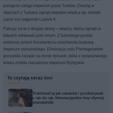
przejęcie całego imperium przez Turków. Zresztą w
starciach z Turkami zginął niejeden władca np. serbski
Lazar czy węgierski Ludwik II.
Patrząc na to z drugiej strony – władcy, którzy zginęli w
bitwach oddawali pole innym. Z tureckiego punktu
widzenia śmierć Konstantyna umożliwiała budowę
imperium osmańskiego. Eliminacja rodu Plantagenetów
pozwoliła zasiąść na tronie dynastii, która z wyspiarskiego
kraiku zrobiła niezależne Imperium Brytyjskie.
To czytają teraz inni
Traktowali ją jak zabawkę i przekazywali
z rąk do rąk. Niewiarygodne losy słynnej
skandalistki