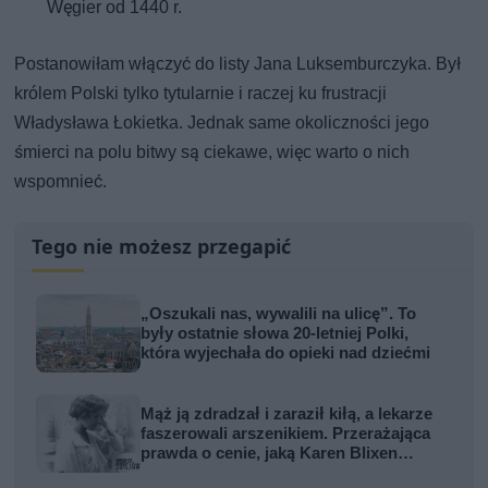
Węgier od 1440 r.
Postanowiłam włączyć do listy Jana Luksemburczyka. Był
królem Polski tylko tytularnie i raczej ku frustracji
Władysława Łokietka. Jednak same okoliczności jego
śmierci na polu bitwy są ciekawe, więc warto o nich
wspomnieć.
Tego nie możesz przegapić
„Oszukali nas, wywalili na ulicę”. To
były ostatnie słowa 20-letniej Polki,
która wyjechała do opieki nad dziećmi
Mąż ją zdradzał i zaraził kiłą, a lekarze
faszerowali arszenikiem. Przerażająca
prawda o cenie, jaką Karen Blixen
zapłaciła za Afrykę