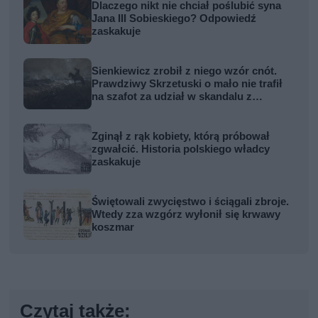
Dlaczego nikt nie chciał poślubić syna
Jana III Sobieskiego? Odpowiedź
zaskakuje
Sienkiewicz zrobił z niego wzór cnót.
Prawdziwy Skrzetuski o mało nie trafił
na szafot za udział w skandalu z
zabójstwem hetmana
Zginął z rąk kobiety, którą próbował
zgwałcić. Historia polskiego władcy
zaskakuje
Świętowali zwycięstwo i ściągali zbroje.
Wtedy zza wzgórz wyłonił się krwawy
koszmar
Czytaj także: