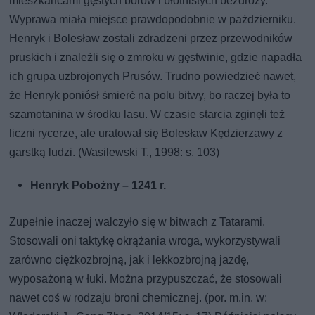
mieszkańcami gęstych borów i błotnistych bezdroży.
Wyprawa miała miejsce prawdopodobnie w październiku.
Henryk i Bolesław zostali zdradzeni przez przewodników
pruskich i znaleźli się o zmroku w gęstwinie, gdzie napadła
ich grupa uzbrojonych Prusów. Trudno powiedzieć nawet,
że Henryk poniósł śmierć na polu bitwy, bo raczej była to
szamotanina w środku lasu. W czasie starcia zginęli też
liczni rycerze, ale uratował się Bolesław Kędzierzawy z
garstką ludzi. (Wasilewski T., 1998: s. 103)
Henryk Pobożny – 1241 r.
Zupełnie inaczej walczyło się w bitwach z Tatarami.
Stosowali oni taktykę okrążania wroga, wykorzystywali
zarówno ciężkozbrojną, jak i lekkozbrojną jazdę,
wyposażoną w łuki. Można przypuszczać, że stosowali
nawet coś w rodzaju broni chemicznej. (por. m.in. w: