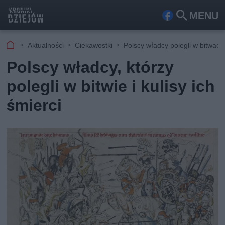
MENU
Fa
Szu
ceb
kaj
Aktualności
Ciekawostki
Polscy władcy polegli w bitwach
ook
Polscy władcy, którzy
polegli w bitwie i kulisy ich
śmierci