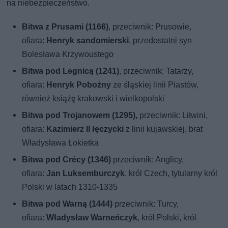
na niebezpieczeństwo.
Bitwa z Prusami (1166)
, przeciwnik: Prusowie,
ofiara:
Henryk sandomierski
, przedostatni syn
Bolesława Krzywoustego
Bitwa pod Legnicą (1241)
, przeciwnik: Tatarzy,
ofiara:
Henryk Pobożny
ze śląskiej linii Piastów,
również książę krakowski i wielkopolski
Bitwa pod Trojanowem (1295),
przeciwnik: Litwini,
ofiara:
Kazimierz II łęczycki
z linii kujawskiej, brat
Władysława Łokietka
Bitwa pod Crécy (1346)
przeciwnik: Anglicy,
ofiara:
Jan Luksemburczyk
, król Czech, tytularny król
Polski w latach 1310-1335
Bitwa pod Warną (1444)
przeciwnik: Turcy,
ofiara:
Władysław Warneńczyk
, król Polski, król