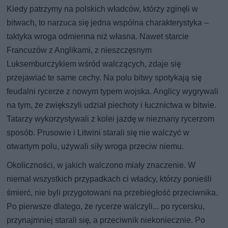
Kiedy patrzymy na polskich władców, którzy zginęli w
bitwach, to narzuca się jedna wspólna charakterystyka –
taktyka wroga odmienna niż własna. Nawet starcie
Francuzów z Anglikami, z nieszczęsnym
Luksemburczykiem wśród walczących, zdaje się
przejawiać te same cechy. Na polu bitwy spotykają się
feudalni rycerze z nowym typem wojska. Anglicy wygrywali
na tym, że zwiększyli udział piechoty i łucznictwa w bitwie.
Tatarzy wykorzystywali z kolei jazdę w nieznany rycerzom
sposób. Prusowie i Litwini starali się nie walczyć w
otwartym polu, używali siły wroga przeciw niemu.
Okoliczności, w jakich walczono miały znaczenie. W
niemal wszystkich przypadkach ci władcy, którzy ponieśli
śmierć, nie byli przygotowani na przebiegłość przeciwnika.
Po pierwsze dlatego, że rycerze walczyli... po rycersku,
przynajmniej starali się, a przeciwnik niekoniecznie. Po