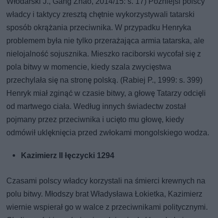
Włodarski J., Gang Zhao, 2014/15: s. 17) Późniejsi polscy
władcy i taktycy zresztą chętnie wykorzystywali tatarski
sposób okrążania przeciwnika. W przypadku Henryka
problemem była nie tylko przerażająca armia tatarska, ale
nielojalność sojusznika. Mieszko raciborski wycofał się z
pola bitwy w momencie, kiedy szala zwycięstwa
przechylała się na stronę polską. (Rabiej P., 1999: s. 399)
Henryk miał zginąć w czasie bitwy, a głowę Tatarzy odcięli
od martwego ciała. Według innych świadectw został
pojmany przez przeciwnika i ucięto mu głowę, kiedy
odmówił uklęknięcia przed zwłokami mongolskiego wodza.
Kazimierz II łęczycki 1294
Czasami polscy władcy korzystali na śmierci krewnych na
polu bitwy. Młodszy brat Władysława Łokietka, Kazimierz
wiernie wspierał go w walce z przeciwnikami politycznymi.