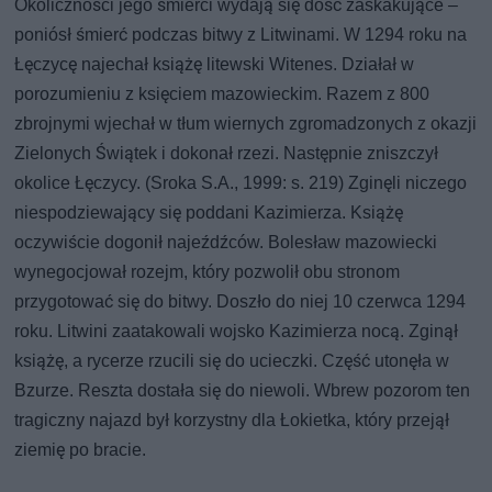
Okoliczności jego śmierci wydają się dość zaskakujące –
poniósł śmierć podczas bitwy z Litwinami. W 1294 roku na
Łęczycę najechał książę litewski Witenes. Działał w
porozumieniu z księciem mazowieckim. Razem z 800
zbrojnymi wjechał w tłum wiernych zgromadzonych z okazji
Zielonych Świątek i dokonał rzezi. Następnie zniszczył
okolice Łęczycy. (Sroka S.A., 1999: s. 219) Zginęli niczego
niespodziewający się poddani Kazimierza. Książę
oczywiście dogonił najeźdźców. Bolesław mazowiecki
wynegocjował rozejm, który pozwolił obu stronom
przygotować się do bitwy. Doszło do niej 10 czerwca 1294
roku. Litwini zaatakowali wojsko Kazimierza nocą. Zginął
książę, a rycerze rzucili się do ucieczki. Część utonęła w
Bzurze. Reszta dostała się do niewoli. Wbrew pozorom ten
tragiczny najazd był korzystny dla Łokietka, który przejął
ziemię po bracie.