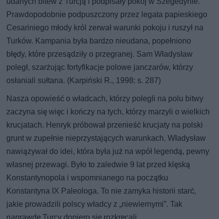
udanych bitew z Turcją i podpisały pokój w Szegedynie.
Prawdopodobnie podpuszczony przez legata papieskiego
Cesariniego młody król zerwał warunki pokoju i ruszył na
Turków. Kampania była bardzo nieudana, popełniono
błędy, które przesądziły o przegranej. Sam Władysław
poległ, szarżując fortyfikacje polowe janczarów, którzy
osłaniali sułtana. (Karpiński R., 1998: s. 287)
Nasza opowieść o władcach, którzy polegli na polu bitwy
zaczyna się więc i kończy na tych, którzy marzyli o wielkich
krucjatach. Henryk próbował przenieść krucjaty na polski
grunt w zupełnie nieprzystających warunkach. Władysław
nawiązywał do idei, która była już na wpół legendą, pewny
własnej przewagi. Było to zaledwie 9 lat przed klęską
Konstantynopola i wspomnianego na początku
Konstantyna IX Paleologa. To nie zamyka historii starć,
jakie prowadzili polscy władcy z „niewiernymi”. Tak
naprawdę Turcy dopiero się rozkręcali.