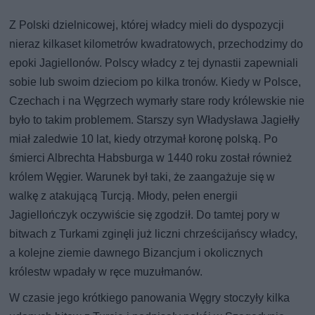
Z Polski dzielnicowej, której władcy mieli do dyspozycji
nieraz kilkaset kilometrów kwadratowych, przechodzimy do
epoki Jagiellonów. Polscy władcy z tej dynastii zapewniali
sobie lub swoim dzieciom po kilka tronów. Kiedy w Polsce,
Czechach i na Węgrzech wymarły stare rody królewskie nie
było to takim problemem. Starszy syn Władysława Jagiełły
miał zaledwie 10 lat, kiedy otrzymał koronę polską. Po
śmierci Albrechta Habsburga w 1440 roku został również
królem Węgier. Warunek był taki, że zaangażuje się w
walkę z atakującą Turcją. Młody, pełen energii
Jagiellończyk oczywiście się zgodził. Do tamtej pory w
bitwach z Turkami zginęli już liczni chrześcijańscy władcy,
a kolejne ziemie dawnego Bizancjum i okolicznych
królestw wpadały w ręce muzułmanów.
W czasie jego krótkiego panowania Węgry stoczyły kilka