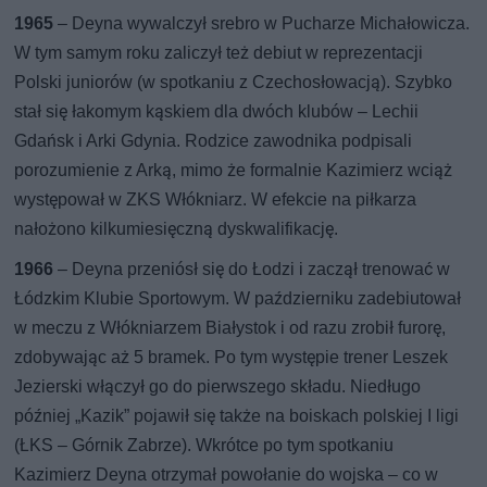
1965
– Deyna wywalczył srebro w Pucharze Michałowicza.
W tym samym roku zaliczył też debiut w reprezentacji
Polski juniorów (w spotkaniu z Czechosłowacją). Szybko
stał się łakomym kąskiem dla dwóch klubów – Lechii
Gdańsk i Arki Gdynia. Rodzice zawodnika podpisali
porozumienie z Arką, mimo że formalnie Kazimierz wciąż
występował w ZKS Włókniarz. W efekcie na piłkarza
nałożono kilkumiesięczną dyskwalifikację.
1966
– Deyna przeniósł się do Łodzi i zaczął trenować w
Łódzkim Klubie Sportowym. W październiku zadebiutował
w meczu z Włókniarzem Białystok i od razu zrobił furorę,
zdobywając aż 5 bramek. Po tym występie trener Leszek
Jezierski włączył go do pierwszego składu. Niedługo
później „Kazik” pojawił się także na boiskach polskiej I ligi
(ŁKS – Górnik Zabrze). Wkrótce po tym spotkaniu
Kazimierz Deyna otrzymał powołanie do wojska – co w