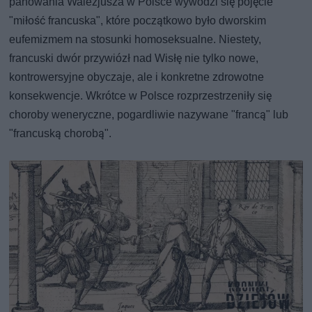
panowania Walezjusza w Polsce wywodzi się pojęcie
"miłość francuska", które początkowo było dworskim
eufemizmem na stosunki homoseksualne. Niestety,
francuski dwór przywiózł nad Wisłę nie tylko nowe,
kontrowersyjne obyczaje, ale i konkretne zdrowotne
konsekwencje. Wkrótce w Polsce rozprzestrzeniły się
choroby weneryczne, pogardliwie nazywane "francą" lub
"francuską chorobą".