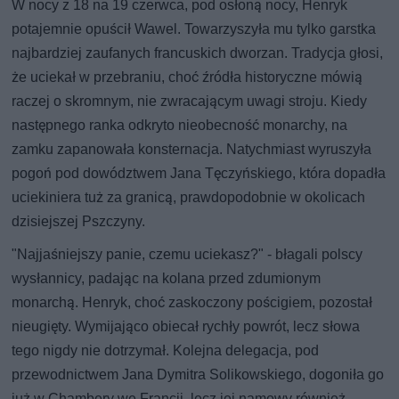
W nocy z 18 na 19 czerwca, pod osłoną nocy, Henryk
potajemnie opuścił Wawel. Towarzyszyła mu tylko garstka
najbardziej zaufanych francuskich dworzan. Tradycja głosi,
że uciekał w przebraniu, choć źródła historyczne mówią
raczej o skromnym, nie zwracającym uwagi stroju. Kiedy
następnego ranka odkryto nieobecność monarchy, na
zamku zapanowała konsternacja. Natychmiast wyruszyła
pogoń pod dowództwem Jana Tęczyńskiego, która dopadła
uciekiniera tuż za granicą, prawdopodobnie w okolicach
dzisiejszej Pszczyny.
"Najjaśniejszy panie, czemu uciekasz?" - błagali polscy
wysłannicy, padając na kolana przed zdumionym
monarchą. Henryk, choć zaskoczony pościgiem, pozostał
nieugięty. Wymijająco obiecał rychły powrót, lecz słowa
tego nigdy nie dotrzymał. Kolejna delegacja, pod
przewodnictwem Jana Dymitra Solikowskiego, dogoniła go
już w Chambery we Francji, lecz jej namowy również