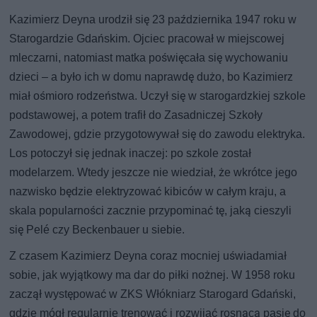
Kazimierz Deyna urodził się 23 października 1947 roku w
Starogardzie Gdańskim. Ojciec pracował w miejscowej
mleczarni, natomiast matka poświęcała się wychowaniu
dzieci – a było ich w domu naprawdę dużo, bo Kazimierz
miał ośmioro rodzeństwa. Uczył się w starogardzkiej szkole
podstawowej, a potem trafił do Zasadniczej Szkoły
Zawodowej, gdzie przygotowywał się do zawodu elektryka.
Los potoczył się jednak inaczej: po szkole został
modelarzem. Wtedy jeszcze nie wiedział, że wkrótce jego
nazwisko będzie elektryzować kibiców w całym kraju, a
skala popularności zacznie przypominać tę, jaką cieszyli
się Pelé czy Beckenbauer u siebie.
Z czasem Kazimierz Deyna coraz mocniej uświadamiał
sobie, jak wyjątkowy ma dar do piłki nożnej. W 1958 roku
zaczął występować w ZKS Włókniarz Starogard Gdański,
gdzie mógł regularnie trenować i rozwijać rosnącą pasję do