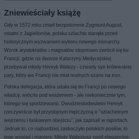
Zniewieściały książę
Gdy w 1572 roku zmarł bezpotomnie Zygmunt August,
ostatni z Jagiellonów, polska szlachta stanęła przed
historycznym wyzwaniem wyboru nowego monarchy.
Wzrok arystokratów i magnatów stopniowo zwrócił się ku
Francji, gdzie na dworze Katarzyny Medycejskiej
przebywał młody Henryk Walezy - czwarty syn królewskiej
pary, który we Francji nie miał realnych szans na tron.
Polska delegacja, która udała się do Francji po nowego
władcę, wróciła pod wrażeniem - ale niekoniecznie tym,
którego się spodziewano. Dwudziestodwuletni Henryk
rzeczywiście był przystojnym mężczyzną o "szlachetnym
wejrzeniu i łaskawym obejściu", jak zapisali w raportach.
Jednak to, co najbardziej zaskoczyło polskich posłów, to
jego wygląd i maniery. Młody Walezjusz nosił eleganckie,