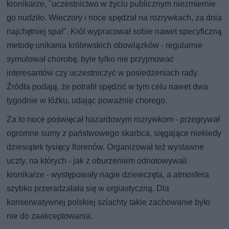
kronikarze, "uczestnictwo w życiu publicznym niezmiernie
go nudziło. Wieczory i noce spędzał na rozrywkach, za dnia
najchętniej spał". Król wypracował sobie nawet specyficzną
metodę unikania królewskich obowiązków - regularnie
symulował chorobę, byle tylko nie przyjmować
interesantów czy uczestniczyć w posiedzeniach rady.
Źródła podają, że potrafił spędzić w tym celu nawet dwa
tygodnie w łóżku, udając poważnie chorego.
Za to noce poświęcał hazardowym rozrywkom - przegrywał
ogromne sumy z państwowego skarbca, sięgające niekiedy
dziesiątek tysięcy florenów. Organizował też wystawne
uczty, na których - jak z oburzeniem odnotowywali
kronikarze - występowały nagie dziewczęta, a atmosfera
szybko przeradzałała się w orgiastyczną. Dla
konserwatywnej polskiej szlachty takie zachowanie było
nie do zaakceptowania.