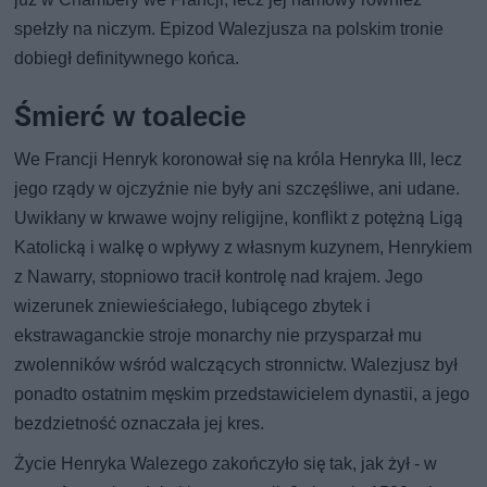
spełzły na niczym. Epizod Walezjusza na polskim tronie
dobiegł definitywnego końca.
Śmierć w toalecie
We Francji Henryk koronował się na króla Henryka III, lecz
jego rządy w ojczyźnie nie były ani szczęśliwe, ani udane.
Uwikłany w krwawe wojny religijne, konflikt z potężną Ligą
Katolicką i walkę o wpływy z własnym kuzynem, Henrykiem
z Nawarry, stopniowo tracił kontrolę nad krajem. Jego
wizerunek zniewieściałego, lubiącego zbytek i
ekstrawaganckie stroje monarchy nie przysparzał mu
zwolenników wśród walczących stronnictw. Walezjusz był
ponadto ostatnim męskim przedstawicielem dynastii, a jego
bezdzietność oznaczała jej kres.
Życie Henryka Walezego zakończyło się tak, jak żył - w