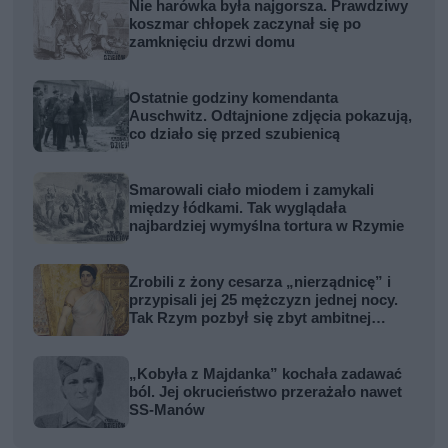
Nie harówka była najgorsza. Prawdziwy
koszmar chłopek zaczynał się po
zamknięciu drzwi domu
Ostatnie godziny komendanta
Auschwitz. Odtajnione zdjęcia pokazują,
co działo się przed szubienicą
Smarowali ciało miodem i zamykali
między łódkami. Tak wyglądała
najbardziej wymyślna tortura w Rzymie
Zrobili z żony cesarza „nierządnicę” i
przypisali jej 25 mężczyzn jednej nocy.
Tak Rzym pozbył się zbyt ambitnej
kobiety
„Kobyła z Majdanka” kochała zadawać
ból. Jej okrucieństwo przerażało nawet
SS-Manów