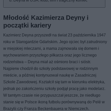
Deyna w USA: klub, film i tragiczny koniec
Młodość Kazimierza Deyny i
początki kariery
Kazimierz Deyna przyszedł na świat 23 października 1947
roku w Starogardzie Gdańskim. Jego ojciec był zatrudniony
w miejskiej mleczarni, a mama zajmowała się domem i
wychowaniem przyszłego piłkarza oraz jego licznego
rodzeństwa – Deyna miał aż ośmioro braci i sióstr.
Najpierw chodził do szkoły podstawowej w rodzinnym
mieście, a później kontynuował naukę w Zasadniczej
Szkole Zawodowej. Kształcił się tam w kierunku elektryka,
jednak po zakończeniu szkoły podjął pracę jako modelarz.
W tamtym czasie nie przypuszczał jeszcze, że niedługo
stanie się w Polsce ikoną futbolu porównywaną do Pelé w
Brazylii czy Franza Beckenbauera w Niemczech.