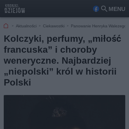
MENU
Fa
Szu
ceb
kaj
Aktualności
Ciekawostki
Panowanie Henryka Walezego
ook
Kolczyki, perfumy, „miłość
francuska” i choroby
weneryczne. Najbardziej
„niepolski” król w historii
Polski