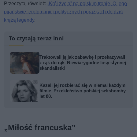
Przeczytaj również:
„Król życia” na polskim tronie. O jego
pijaństwie, erotomanii i politycznych porażkach do dziś
krążą legendy
.
To czytają teraz inni
Traktowali ją jak zabawkę i przekazywali
z rąk do rąk. Niewiarygodne losy słynnej
skandalistki
Kazali jej rozbierać się w niemal każdym
filmie. Przekleństwo polskiej seksbomby
lat 80.
„Miłość francuska”