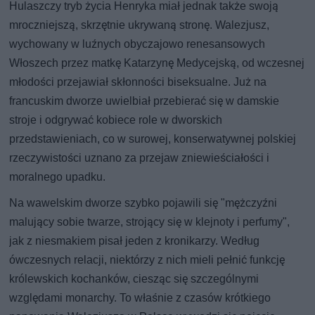
Hulaszczy tryb życia Henryka miał jednak także swoją
mroczniejszą, skrzętnie ukrywaną stronę. Walezjusz,
wychowany w luźnych obyczajowo renesansowych
Włoszech przez matkę Katarzynę Medycejską, od wczesnej
młodości przejawiał skłonności biseksualne. Już na
francuskim dworze uwielbiał przebierać się w damskie
stroje i odgrywać kobiece role w dworskich
przedstawieniach, co w surowej, konserwatywnej polskiej
rzeczywistości uznano za przejaw zniewieściałości i
moralnego upadku.
Na wawelskim dworze szybko pojawili się "mężczyźni
malujący sobie twarze, strojący się w klejnoty i perfumy",
jak z niesmakiem pisał jeden z kronikarzy. Według
ówczesnych relacji, niektórzy z nich mieli pełnić funkcję
królewskich kochanków, ciesząc się szczególnymi
względami monarchy. To właśnie z czasów krótkiego