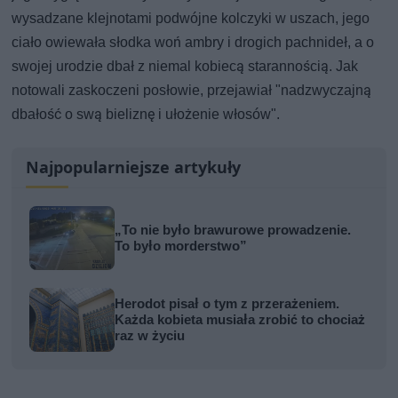
wysadzane klejnotami podwójne kolczyki w uszach, jego
ciało owiewała słodka woń ambry i drogich pachnideł, a o
swojej urodzie dbał z niemal kobiecą starannością. Jak
notowali zaskoczeni posłowie, przejawiał "nadzwyczajną
dbałość o swą bieliznę i ułożenie włosów".
Najpopularniejsze artykuły
„To nie było brawurowe prowadzenie.
To było morderstwo”
Herodot pisał o tym z przerażeniem.
Każda kobieta musiała zrobić to chociaż
raz w życiu