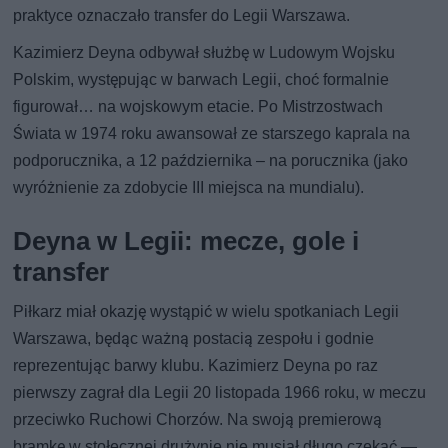
praktyce oznaczało transfer do Legii Warszawa.
Kazimierz Deyna odbywał służbę w Ludowym Wojsku
Polskim, występując w barwach Legii, choć formalnie
figurował… na wojskowym etacie. Po Mistrzostwach
Świata w 1974 roku awansował ze starszego kaprala na
podporucznika, a 12 października – na porucznika (jako
wyróżnienie za zdobycie III miejsca na mundialu).
Deyna w Legii: mecze, gole i
transfer
Piłkarz miał okazję wystąpić w wielu spotkaniach Legii
Warszawa, będąc ważną postacią zespołu i godnie
reprezentując barwy klubu. Kazimierz Deyna po raz
pierwszy zagrał dla Legii 20 listopada 1966 roku, w meczu
przeciwko Ruchowi Chorzów. Na swoją premierową
bramkę w stołecznej drużynie nie musiał długo czekać —