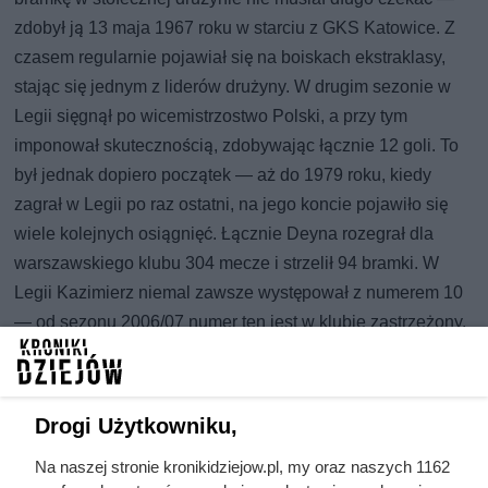
zdobył ją 13 maja 1967 roku w starciu z GKS Katowice. Z
czasem regularnie pojawiał się na boiskach ekstraklasy,
stając się jednym z liderów drużyny. W drugim sezonie w
Legii sięgnął po wicemistrzostwo Polski, a przy tym
imponował skutecznością, zdobywając łącznie 12 goli. To
był jednak dopiero początek — aż do 1979 roku, kiedy
zagrał w Legii po raz ostatni, na jego koncie pojawiło się
wiele kolejnych osiągnięć. Łącznie Deyna rozegrał dla
warszawskiego klubu 304 mecze i strzelił 94 bramki. W
Legii Kazimierz niemal zawsze występował z numerem 10
— od sezonu 2006/07 numer ten jest w klubie zastrzeżony.
Warto też pamiętać, że już od 1974 roku o Kazimierza
Deynę zaczęły zabiegać liczne zagraniczne kluby. Wśród
zainteresowanych wymieniano m.in. A.C. Milan, AS
Drogi Użytkowniku,
Monaco, Inter Mediolan oraz Real Madryt. Mimo tak
Na naszej stronie kronikidziejow.pl, my oraz naszych 1162
głośnych ofert transfer nie był możliwy — większość tych