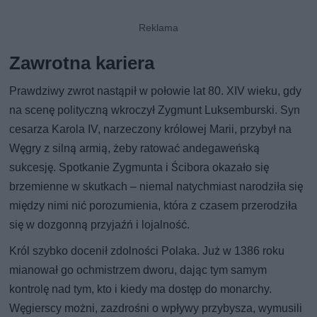
Zawrotna kariera
Prawdziwy zwrot nastąpił w połowie lat 80. XIV wieku, gdy
na scenę polityczną wkroczył Zygmunt Luksemburski. Syn
cesarza Karola IV, narzeczony królowej Marii, przybył na
Węgry z silną armią, żeby ratować andegaweńską
sukcesję. Spotkanie Zygmunta i Ścibora okazało się
brzemienne w skutkach – niemal natychmiast narodziła się
między nimi nić porozumienia, która z czasem przerodziła
się w dozgonną przyjaźń i lojalność.
Król szybko docenił zdolności Polaka. Już w 1386 roku
mianował go ochmistrzem dworu, dając tym samym
kontrolę nad tym, kto i kiedy ma dostęp do monarchy.
Węgierscy możni, zazdrośni o wpływy przybysza, wymusili