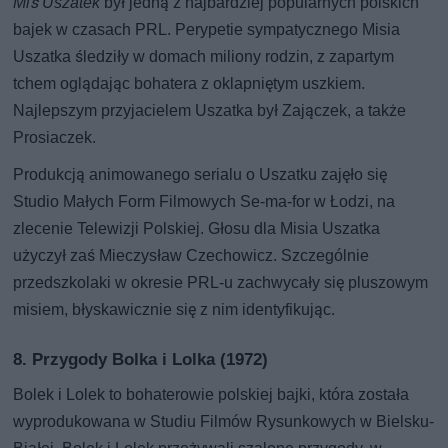
Miś Uszatek
był jedną z najbardziej popularnych polskich
bajek w czasach PRL. Perypetie sympatycznego Misia
Uszatka śledziły w domach miliony rodzin, z zapartym
tchem oglądając bohatera z oklapniętym uszkiem.
Najlepszym przyjacielem Uszatka był Zajączek, a także
Prosiaczek.
Produkcją animowanego serialu o Uszatku zajęło się
Studio Małych Form Filmowych Se-ma-for w Łodzi, na
zlecenie Telewizji Polskiej. Głosu dla Misia Uszatka
użyczył zaś Mieczysław Czechowicz. Szczególnie
przedszkolaki w okresie PRL-u zachwycały się pluszowym
misiem, błyskawicznie się z nim identyfikując.
8. Przygody Bolka i Lolka (1972)
Bolek i Lolek to bohaterowie polskiej bajki, która została
wyprodukowana w Studiu Filmów Rysunkowych w Bielsku-