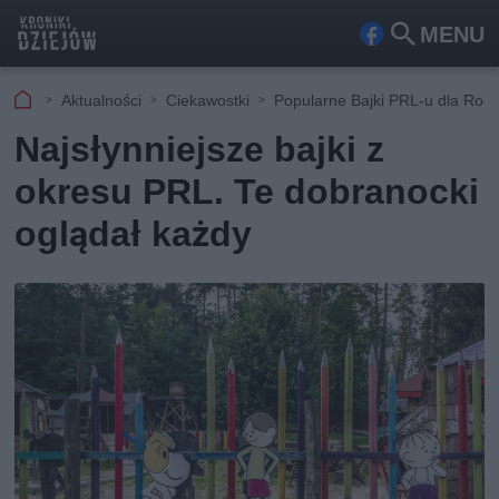
MENU
Fa
Szu
ceb
kaj
Aktualności
Ciekawostki
Popularne Bajki PRL-u dla Rod
ook
Najsłynniejsze bajki z
okresu PRL. Te dobranocki
oglądał każdy