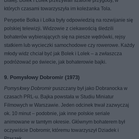
Białej. Bolek i Lolek przeżywali szalone przygody, w
których czasami towarzyszyła im koleżanka Tola.
Perypetie Bolka i Lolka były odpowiedzią na rozwijanie się
polskiej telewizji. Widzowie z ciekawością śledzili
bohaterów wybierających się na piesze wędrówki, rejsy
statkiem lub wycieczki samochodowe czy rowerowe. Każdy
młody widz chciał być jak Bolek i Lolek – a zwłaszcza
podróżować po świecie, jak bohaterowie bajki.
9. Pomysłowy Dobromir (1973)
Pomysłowy Dobromir
puszczany był jako Dobranocka w
czasach PRL-u. Bajka powstała w Studiu Miniatur
Filmowych w Warszawie. Jeden odcinek trwał zazwyczaj
ok. 10 minut – podobnie, jak inne polskie seriale
animowane w tamtym okresie. Głównym bohaterem był
oczywiście Dobromir, któremu towarzyszył Dziadek i
Ptaszek.