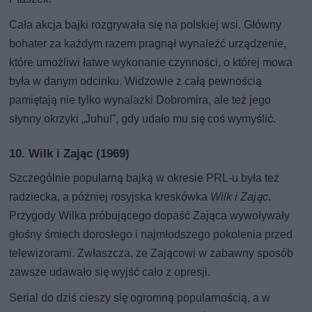
Cała akcja bajki rozgrywała się na polskiej wsi. Główny
bohater za każdym razem pragnął wynaleźć urządzenie,
które umożliwi łatwe wykonanie czynności, o której mowa
była w danym odcinku. Widzowie z całą pewnością
pamiętają nie tylko wynalazki Dobromira, ale też jego
słynny okrzyki „Juhu!”, gdy udało mu się coś wymyślić.
10. Wilk i Zając (1969)
Szczególnie popularną bajką w okresie PRL-u była też
radziecka, a później rosyjska kreskówka
Wilk i Zając
.
Przygody Wilka próbującego dopaść Zająca wywoływały
głośny śmiech dorosłego i najmłodszego pokolenia przed
telewizorami. Zwłaszcza, że Zającowi w zabawny sposób
zawsze udawało się wyjść cało z opresji.
Serial do dziś cieszy się ogromną popularnością, a w