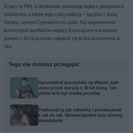
Żyjący w PRL-u doskonale pamiętają bajkę o perypetiach
rozbójnika, a także jego całej rodziny – łącznie z żoną
Hanką i synem Cypiskiem na czele. Na wspomnienie
komicznych konfliktów między Rumcajsem a księciem
panem z Jiczyna może zakręcić się łezka wzruszenia w
oku.
Tego nie możesz przegapić
Sprowadzał prostytutki na Wawel, byle
uciec przed starszą o 30 lat Anną. Ten
polski król był wielką porażką
Traktowali ją jak zabawkę i przekazywali
z rąk do rąk. Niewiarygodne losy słynnej
skandalistki