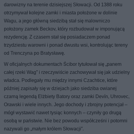
darowizny na terenie dzisiejszej Słowacji. Od 1388 roku
otrzymywał kolejne zamki i miasta położone w dolinie
Wagu, a jego główną siedzibą stał się malowniczo
położony zamek Beckov, który rozbudował w imponującą
rezydencję. Z czasem stał się posiadaczem ponad
trzydziestu warowni i ponad dwustu wsi, kontrolując tereny
od Trenczyna po Bratysławę.
W oficjalnych dokumentach Ścibor tytułował się „panem
całej rzeki Wag” i rzeczywiście zachowywał się jak udzielny
władca. Podlegały mu między innymi Czachtice, które
później zapisały się w dziejach jako siedziba owianej
czarną legendą Elżbiety Batory oraz zamki Devín, Uhrovec,
Orawski i wiele innych. Jego dochody i zbrojny potencjał –
mógł wystawić nawet tysiąc konnych – czyniły go drugą
osobą w państwie. Nie bez powodu współcześni i potomni
nazywali go „małym królem Słowacji”.