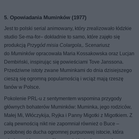
5. Opowiadania Muminków (1977)
Jest to polski serial animowany, który zrealizowało łódzkie
studio Se-ma-for– dokładnie to samo, które zajęło się
produkcją
Przygód misia Colargola
,. Scenariusz
do
Muminków
opracowała Maria Kossakowska oraz Lucjan
Dembiński, inspirując się powieściami Tove Janssona.
Przedziwne istoty zwane Muminkami do dnia dzisiejszego
cieszą się ogromną popularnością i wciąż mają rzeszę
fanów w Polsce.
Pokolenie PRL-u z sentymentem wspomina przygody
głównych bohaterów Muminków: Muminka, jego rodziców,
Małej Mi, Włóczykija, Ryjka i Panny Migotki z Migotkiem. Z
całą pewnością nikt nie zapomniał również o Buce –
podobnej do ducha ogromnej purpurowej istocie, która