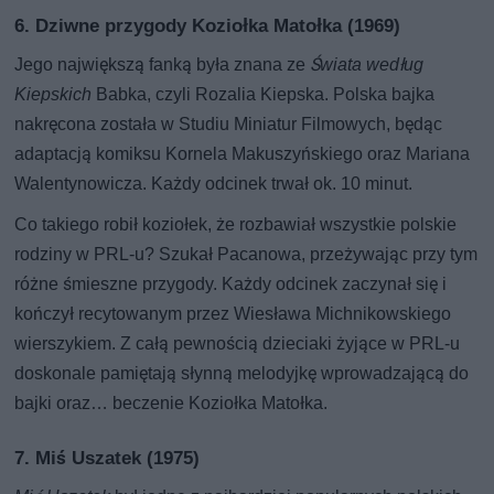
6. Dziwne przygody Koziołka Matołka (1969)
Jego największą fanką była znana ze
Świata według
Kiepskich
Babka, czyli Rozalia Kiepska. Polska bajka
nakręcona została w Studiu Miniatur Filmowych, będąc
adaptacją komiksu Kornela Makuszyńskiego oraz Mariana
Walentynowicza. Każdy odcinek trwał ok. 10 minut.
Co takiego robił koziołek, że rozbawiał wszystkie polskie
rodziny w PRL-u? Szukał Pacanowa, przeżywając przy tym
różne śmieszne przygody. Każdy odcinek zaczynał się i
kończył recytowanym przez Wiesława Michnikowskiego
wierszykiem. Z całą pewnością dzieciaki żyjące w PRL-u
doskonale pamiętają słynną melodyjkę wprowadzającą do
bajki oraz… beczenie Koziołka Matołka.
7. Miś Uszatek (1975)