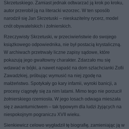
Skrzetuskiego. Zamiast jednak odtwarzać ją krok po kroku,
autor przerobił ją na literacki wzorzec. W ten sposób
narodził się Jan Skrzetuski – nieskazitelny rycerz, model
cnót obywatelskich i żołnierskich.
Rzeczywisty Skrzetuski, w przeciwieństwie do swojego
książkowego odpowiednika, nie był postacią krystaliczną.
W archiwach przetrwały liczne zapisy sądowe, które
pokazują jego gwałtowny charakter. Zdarzało mu się
wdawać w bójki, a nawet napaść na dom szlachcianki Zofii
Zawadzkiej, próbując wymusić na niej zgodę na
małżeństwo. Spotykały go kary infamii, wyroki banicji, a
procesy ciągnęły się za nim latami. Mimo tego nie porzucił
żołnierskiego rzemiosła. W jego losach odwaga mieszała
się z awanturnictwem – tak typowym dla ludzi żyjących na
niespokojnym pograniczu XVII wieku.
Sienkiewicz celowo wygładził tę biografię, zamieniając ją w