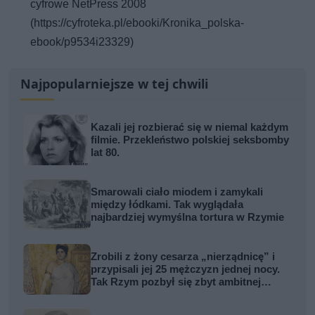
cyfrowe NetPress 2008
(https://cyfroteka.pl/ebooki/Kronika_polska-
ebook/p9534i23329)
Najpopularniejsze w tej chwili
Kazali jej rozbierać się w niemal każdym
filmie. Przekleństwo polskiej seksbomby
lat 80.
Smarowali ciało miodem i zamykali
między łódkami. Tak wyglądała
najbardziej wymyślna tortura w Rzymie
Zrobili z żony cesarza „nierządnicę” i
przypisali jej 25 mężczyzn jednej nocy.
Tak Rzym pozbył się zbyt ambitnej
kobiety