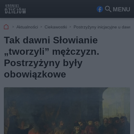
MENU
Fa
Szu
ceb
kaj
Aktualności
Ciekawostki
Postrzyżyny inicjacyjne u dawn
ook
Tak dawni Słowianie
„tworzyli” mężczyzn.
Postrzyżyny były
obowiązkowe