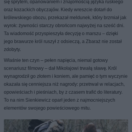
się sprytem, opanowaniem i znajomością języka ruskiego
oraz kozackich obyczajów. Kiedy wreszcie dotarł do
królewskiego obozu, przekazał meldunek, który brzmiał jak
wyrok: żywności starczy obrońcom najwyżej na sześć dni.
Ta wiadomość przyspieszyła decyzję o marszu – dzięki
jego brawurze król ruszył z odsieczą, a Zbaraż nie został
zdobyty.
Właśnie ten czyn – pełen napięcia, niemal gotowy
scenariusz filmowy – dał Mikołajowi trwałą sławę. Król
wynagrodził go złotem i koniem, ale pamięć o tym wyczynie
okazała się cenniejsza niż nagrody: przetrwał w relacjach,
opowieściach i pieśniach, by z czasem trafić do literatury.
To na nim Sienkiewicz oparł jeden z najmocniejszych
elementów swojego powieściowego mitu.