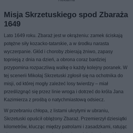
Misja Skrzetuskiego spod Zbaraża
1649
Lato 1649 roku. Zbaraż jest w okrążeniu: zamek ściskają
potężne siły kozacko-tatarskie, a w środku narasta
wyczerpanie. Głód i choroby zbierają żniwo, zapasy
topnieją z dnia na dzień, a obrona coraz bardziej
przypomina rozpaczliwą walkę o każdy kolejny poranek. W
tej scenerii Mikołaj Skrzetuski zgłosił się na ochotnika do
misji, od której mogły zależeć losy twierdzy – miał
prześlizgnąć się przez linie wroga i dotrzeć do króla Jana
Kazimierza z prośbą o natychmiastową odsiecz.
W przebraniu chłopa, z listami ukrytymi w ubraniu,
Skrzetuski opuścił oblężony Zbaraż. Przemierzył dziesiątki
kilometrów, klucząc między patrolami i zasadzkami, ratując