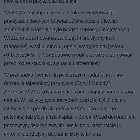
mówią coś o przyszłości dziecka.
Wróżby miały ogromne znaczenie w wierzeniach i
praktykach dawnych Słowian. Zwłaszcza u Słowian
zachodnich wróżenie było bardzo cenioną umiejętnością.
Wróżono z zachowania zwierząt (m.in. słynny koń
radogoski), wosku, ołowiu, ognia, wody, koloru jeziora.
(Urbańczyk S.: s. 90) Bogowie mogli przecież przemawiać
przez różne zjawiska, sytuacje i przedmioty.
W przypadku Siemowita postrzyżyn i nadania imienia
dokonują tajemniczy przybysze (Cyryl i Metody?
Aniołowie? W każdym razie ktoś posiadający nadnaturalne
moce). W tradycyjnych obrzędach częściej był to ojciec
(który w ten sposób akceptował syna jako swojego
potomka) lub słowiański kapłan – żerca. Przed dokonaniem
postrzyżyn, dziecko zwykle nosiło imię, które miało je
chronić przed złymi duchami. Były to imiona