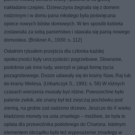
nakładano czepiec. Dziewczyna żegnała się z domem
rodzinnym i w domu pana młodego była poświęcana
opiece nowych bóstw domowych. W ten sposób kobieta
zostawiała za sobą panieństwo i stawała się panią nowego
domostwa. (Brükner A., 1930: s. 112)
Ostatnim rytuałem przejścia dla członka każdej
społeczności były uroczystości pogrzebowe. Słowianie,
podobnie jak inne ludy, wierzyli w jakąś formę życia
pozagrobowego. Dusze udawały się do krainy Naw, Raj lub
do krainy Welesa. (Urbańczyk S., 1991: s. 58) W różnych
czasach wierzenia musiały być różne. Powszechne było
palenie zwłok, ale znany był też zwyczaj pochówku pod
ziemią, na grobie zaś sadzono drzewo. Jeszcze do X wieku
kładziono monety na usta zmarłego – możliwe, że była to
opłata dla przewoźnika podobnego do Charona. Istotnym
elementem obrządku było też wyposażenie zmarłego w