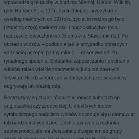
wprowadzające duchy w błąd np. Niemój, Nielub, Wilk itp.
(por. Brükner A.: s. 117) Jeżeli chłopiec przeżył do 7
(według niektórych do 12) roku życia, to można go było
uznać za część społeczności i nadać właściwe imię,
najczęściej dwuczłonowe (Siemo-wit, Sławo-mir itp.). Po
obcięciu włosów – podobnie jak w przypadku opisanych
wcześniej oczepin panny młodej – dokonywano ich
rytualnego spalenia. Splatanie, zapuszczanie i obcinanie
włosów miało wielkie znaczenie w kulturze dawnych
Słowian. Nic dziwnego, że w obrzędach przejścia włosy
odgrywają tak ważną rolę.
Postrzyżyny są znane również w innych kulturach np.
anglosaskiej czy żydowskiej. U niektórych ludów
symbolicznego podcięcia włosów dokonuje się u niemowląt
lub bardzo małych dzieci. Jest to uznanie za członka
społeczności, ale nie związane z przejściem do grupy