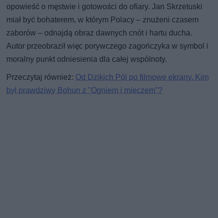
opowieść o męstwie i gotowości do ofiary. Jan Skrzetuski
miał być bohaterem, w którym Polacy – znużeni czasem
zaborów – odnajdą obraz dawnych cnót i hartu ducha.
Autor przeobraził więc porywczego zagończyka w symbol i
moralny punkt odniesienia dla całej wspólnoty.
Przeczytaj również:
Od Dzikich Pól po filmowe ekrany. Kim
był prawdziwy Bohun z "Ogniem i mieczem"?