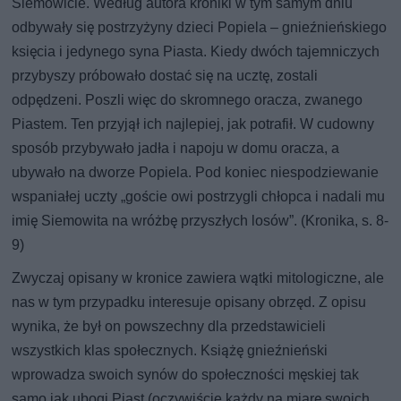
Siemowicie. Według autora kroniki w tym samym dniu
odbywały się postrzyżyny dzieci Popiela – gnieźnieńskiego
księcia i jedynego syna Piasta. Kiedy dwóch tajemniczych
przybyszy próbowało dostać się na ucztę, zostali
odpędzeni. Poszli więc do skromnego oracza, zwanego
Piastem. Ten przyjął ich najlepiej, jak potrafił. W cudowny
sposób przybywało jadła i napoju w domu oracza, a
ubywało na dworze Popiela. Pod koniec niespodziewanie
wspaniałej uczty „goście owi postrzygli chłopca i nadali mu
imię Siemowita na wróżbę przyszłych losów”. (Kronika, s. 8-
9)
Zwyczaj opisany w kronice zawiera wątki mitologiczne, ale
nas w tym przypadku interesuje opisany obrzęd. Z opisu
wynika, że był on powszechny dla przedstawicieli
wszystkich klas społecznych. Książę gnieźnieński
wprowadza swoich synów do społeczności męskiej tak
samo jak ubogi Piast (oczywiście każdy na miarę swoich