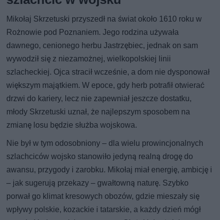
Mikołaj Skrzetuski przyszedł na świat około 1610 roku w
Rożnowie pod Poznaniem. Jego rodzina używała
dawnego, cenionego herbu Jastrzębiec, jednak on sam
wywodził się z niezamożnej, wielkopolskiej linii
szlacheckiej. Ojca stracił wcześnie, a dom nie dysponował
większym majątkiem. W epoce, gdy herb potrafił otwierać
drzwi do kariery, lecz nie zapewniał jeszcze dostatku,
młody Skrzetuski uznał, że najlepszym sposobem na
zmianę losu będzie służba wojskowa.
Nie był w tym odosobniony – dla wielu prowincjonalnych
szlachciców wojsko stanowiło jedyną realną drogę do
awansu, przygody i zarobku. Mikołaj miał energię, ambicję i
– jak sugerują przekazy – gwałtowną naturę. Szybko
porwał go klimat kresowych obozów, gdzie mieszały się
wpływy polskie, kozackie i tatarskie, a każdy dzień mógł