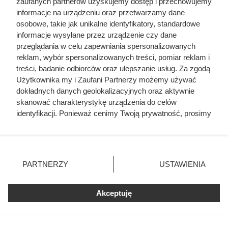
zaufanych partnerów uzyskujemy dostęp i przechowujemy
Anną Jagiellonką, starszą od niego o trzy dekady. Ile
informacje na urządzeniu oraz przetwarzamy dane
było tych historii? Tego nie da się policzyć. Ale kilka
osobowe, takie jak unikalne identyfikatory, standardowe
z nich szczególnie rozpala wyobraźnię…
informacje wysyłane przez urządzenie czy dane
przeglądania w celu zapewniania spersonalizowanych
reklam, wybór spersonalizowanych treści, pomiar reklam i
treści, badanie odbiorców oraz ulepszanie usług. Za zgodą
Użytkownika my i Zaufani Partnerzy możemy używać
dokładnych danych geolokalizacyjnych oraz aktywnie
skanować charakterystykę urządzenia do celów
identyfikacji. Ponieważ cenimy Twoją prywatność, prosimy
o zgodę na korzystanie z tych technologii poprzez
kliknięcie „Akceptuję”. Zgoda jest dobrowolna i zawsze
możesz ją zmienić/wycofać klikając przycisk ustawień
prywatności znajdujący się w lewym dolnym rogu strony
PARTNERZY
USTAWIENIA
. Niektóre rodzaje przetwarzania danych nie wymagają
zgody użytkownika, ale masz prawo sprzeciwić się
Akceptuję
takiemu przetwarzaniu. Preferencje będą miały
zastosowania tylko na tej witrynie.
Zapoznaj się z poniższymi informacjami, abyś mógł