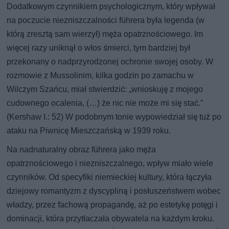
Dodatkowym czynnikiem psychologicznym, który wpływał
na poczucie niezniszczalności führera była legenda (w
którą zresztą sam wierzył) męża opatrznościowego. Im
więcej razy uniknął o włos śmierci, tym bardziej był
przekonany o nadprzyrodzonej ochronie swojej osoby. W
rozmowie z Mussolinim, kilka godzin po zamachu w
Wilczym Szańcu, miał stwierdzić: „wnioskuję z mojego
cudownego ocalenia, (…) że nic nie może mi się stać.”
(Kershaw I.: 52) W podobnym tonie wypowiedział się tuż po
ataku na Piwnicę Mieszczańską w 1939 roku.
Na nadnaturalny obraz führera jako męża
opatrznościowego i niezniszczalnego, wpływ miało wiele
czynników. Od specyfiki niemieckiej kultury, która łączyła
dziejowy romantyzm z dyscypliną i posłuszeństwem wobec
władzy, przez fachową propagandę, aż po estetykę potęgi i
dominacji, która przytłaczała obywatela na każdym kroku.