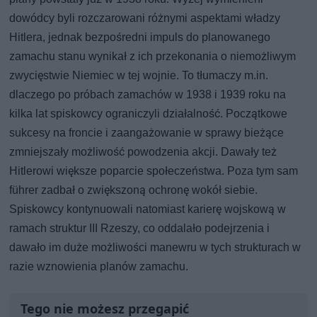
dowódcy byli rozczarowani różnymi aspektami władzy
Hitlera, jednak bezpośredni impuls do planowanego
zamachu stanu wynikał z ich przekonania o niemożliwym
zwycięstwie Niemiec w tej wojnie. To tłumaczy m.in.
dlaczego po próbach zamachów w 1938 i 1939 roku na
kilka lat spiskowcy ograniczyli działalność. Początkowe
sukcesy na froncie i zaangażowanie w sprawy bieżące
zmniejszały możliwość powodzenia akcji. Dawały też
Hitlerowi większe poparcie społeczeństwa. Poza tym sam
führer zadbał o zwiększoną ochronę wokół siebie.
Spiskowcy kontynuowali natomiast karierę wojskową w
ramach struktur III Rzeszy, co oddalało podejrzenia i
dawało im duże możliwości manewru w tych strukturach w
razie wznowienia planów zamachu.
Tego nie możesz przegapić