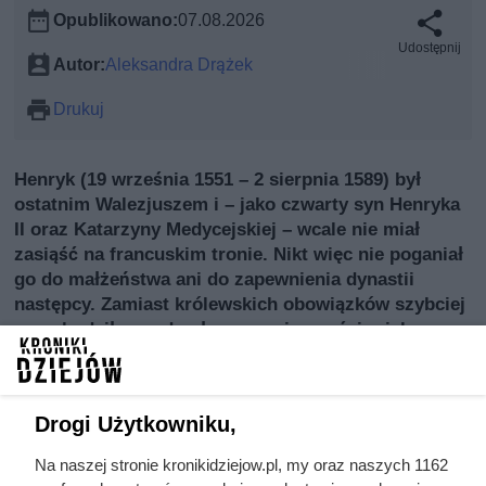
Opublikowano:
07.08.2026
Udostępnij
Autor:
Aleksandra Drążek
Drukuj
Henryk (19 września 1551 – 2 sierpnia 1589) był
ostatnim Walezjuszem i – jako czwarty syn Henryka
II oraz Katarzyny Medycejskiej – wcale nie miał
zasiąść na francuskim tronie. Nikt więc nie poganiał
go do małżeństwa ani do zapewnienia dynastii
następcy. Zamiast królewskich obowiązków szybciej
przychodziły mu do głowy przyjemności: piękne
kobiety, romanse i nocne przygody, także te
kupowane za pieniądze. Mówiono, że miał oko do
urody i serce skore do flirtu – a niektórzy szeptali
Drogi Użytkowniku,
nawet, że właśnie to mogło zaważyć na jego
spóźnionym przyjeździe do Polski i równie nagłym
Na naszej stronie kronikidziejow.pl, my oraz naszych 1162
zniknięciu, gdy szlachta zaczęła planować mu ślub z