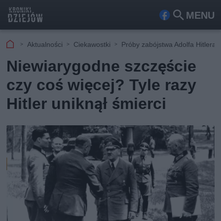
MENU
Fa
Szu
ceb
kaj
Aktualności
Ciekawostki
Próby zabójstwa Adolfa Hitlera
ook
Niewiarygodne szczęście
czy coś więcej? Tyle razy
Hitler uniknął śmierci