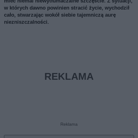
mieć niemal niewytłumaczalne szczęście. Z sytuacji,
w których dawno powinien stracić życie, wychodził
cało, stwarzając wokół siebie tajemniczą aurę
niezniszczalności.