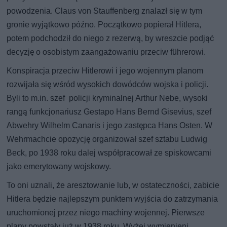
powodzenia. Claus von Stauffenberg znalazł się w tym
gronie wyjątkowo późno. Początkowo popierał Hitlera,
potem podchodził do niego z rezerwą, by wreszcie podjąć
decyzję o osobistym zaangażowaniu przeciw führerowi.
Konspiracja przeciw Hitlerowi i jego wojennym planom
rozwijała się wśród wysokich dowódców wojska i policji.
Byli to m.in. szef policji kryminalnej Arthur Nebe, wysoki
rangą funkcjonariusz Gestapo Hans Bernd Gisevius, szef
Abwehry Wilhelm Canaris i jego zastępca Hans Osten. W
Wehrmachcie opozycję organizował szef sztabu Ludwig
Beck, po 1938 roku dalej współpracował ze spiskowcami
jako emerytowany wojskowy.
To oni uznali, że aresztowanie lub, w ostateczności, zabicie
Hitlera będzie najlepszym punktem wyjścia do zatrzymania
uruchomionej przez niego machiny wojennej. Pierwsze
plany powstały już w 1938 roku. Wyżej wymienieni