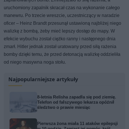
uruchomiony zapalnik skracał czas na wykonanie całego
manewru. Po trzecie wreszcie, uczestniczący w naradzie
oficer – Heinz Brandt przesunął ustawioną najbliżej niego
walizkę z bombą, żeby mieć lepszy dostęp do mapy. W
efekcie wybuchu został ciężko ranny i następnego dnia
zmarł. Hitler jednak został uratowany przed siłą rażenia
bomby dzięki temu, że przed detonacją walizkę oddzieliła
od niego masywna noga stołu.
Najpopularniejsze artykuły
8-letnia Relisha zapadła się pod ziemię.
Telefon od fałszywego lekarza opóźnił
śledztwo o prawie miesiąc
Pierwsza żona miała 11 ataków epilepsji
w 10 godzin. Zamiast jej pomóc, król