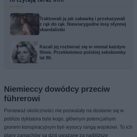
Traktowali ją jak zabawkę i przekazywali
z rąk do rąk. Niewiarygodne losy słynnej
skandalistki
Kazali jej rozbierać się w niemal każdym
filmie. Przekleństwo polskiej seksbomby
lat 80.
Niemieccy dowódcy przeciw
führerowi
Ponieważ okoliczności nie pozwalały na dostanie się w
pobliże dyktatora byle kogo, głównym potencjalnym
gronem konspiracyjnym byli wysocy rangą wojskowi. To ich
plany zamachów są dziś uważane za najbliższe