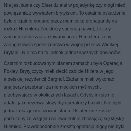
Nie jest jasne czy Elser działał w pojedynkę czy mógł mieć
powiązania z wywiadem brytyjskim. To ostatnie oskarżenie
było oficjalnie podane przez niemiecką propagandę na
rozkaz Himmlera. Niektórzy sugerują nawet, że cały
zamach został zaaranżowany przez Himmlera, żeby
zaangażować społeczeństwo w wojnę przeciw Wielkiej
Brytanii. Nie ma na to jednak jednoznacznych dowodów.
Ostatnim rozbudowanym planem zamachu była Operacja
Foxley. Brytyjczycy mieli zlecić zabicie Hitlera w jego
alpejskiej rezydencji Berghof. Zadanie mieli wykonać
snajperzy przebrani za niemieckich myśliwych,
przebywający w okolicznych lasach. Gdyby im się nie
udało, jako rezerwa służyliby operatorzy bazuki. Nie było
jednak okazji zrealizować planu. Ostatecznie został
porzucony ze względu na ewidentnie zbliżającą się klęskę
Niemiec. Prawdopodobnie zresztą operacja nigdy nie była