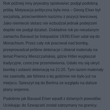
Rok później inny prywatny spiskowiec podjął podobną
próbę. Motywacja polityczna była inna – Georg Elser był
socjalistą, przeciwnikiem nazizmu z pozycji lewicowej.
Jako niemiecki stolarz nie wzbudzał jednak podejrzeń
dopóki nie podjął działań. Dokładnie rok po nieudanym
zamachu Bavaud (w listopadzie 1939) Elser udał się do
Monachium. Przez cały rok pracował nad bombą,
przeprowadzał próbne detonacje i zbierał materiały na
temat Piwnicy Mieszczańskiej, gdzie Hitler wygłaszał
tradycyjne, coroczne przemówienia. Udało mu się ukryć
bombę i ustawić detonację na 21:20. Tym razem materiały
nie zawiodły, ale führera o tej godzinie nie było już na
miejscu. Spieszył się do Berlina ze względu na dalsze
plany wojenne.
Podobnie jak Bavaud Elser wpadł z dziwnych powodów.
Uciekając do Szwajcarii został zatrzymany na granicy.