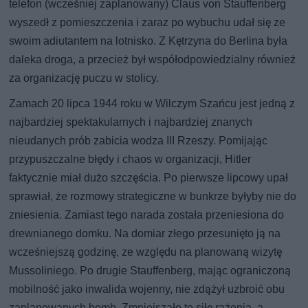
telefon (wcześniej zaplanowany) Claus von Stauffenberg
wyszedł z pomieszczenia i zaraz po wybuchu udał się ze
swoim adiutantem na lotnisko. Z Kętrzyna do Berlina była
daleka droga, a przecież był współodpowiedzialny również
za organizację puczu w stolicy.
Zamach 20 lipca 1944 roku w Wilczym Szańcu jest jedną z
najbardziej spektakularnych i najbardziej znanych
nieudanych prób zabicia wodza III Rzeszy. Pomijając
przypuszczalne błędy i chaos w organizacji, Hitler
faktycznie miał dużo szczęścia. Po pierwsze lipcowy upał
sprawiał, że rozmowy strategiczne w bunkrze byłyby nie do
zniesienia. Zamiast tego narada została przeniesiona do
drewnianego domku. Na domiar złego przesunięto ją na
wcześniejszą godzinę, ze względu na planowaną wizytę
Mussoliniego. Po drugie Stauffenberg, mając ograniczoną
mobilność jako inwalida wojenny, nie zdążył uzbroić obu
zaplanowanych bomb. Zmniejszało to siłę rażenia, a