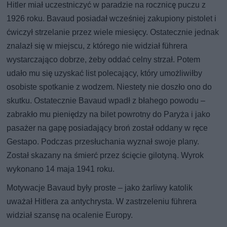
Hitler miał uczestniczyć w paradzie na rocznicę puczu z
1926 roku. Bavaud posiadał wcześniej zakupiony pistolet i
ćwiczył strzelanie przez wiele miesięcy. Ostatecznie jednak
znalazł się w miejscu, z którego nie widział führera
wystarczająco dobrze, żeby oddać celny strzał. Potem
udało mu się uzyskać list polecający, który umożliwiłby
osobiste spotkanie z wodzem. Niestety nie doszło ono do
skutku. Ostatecznie Bavaud wpadł z błahego powodu –
zabrakło mu pieniędzy na bilet powrotny do Paryża i jako
pasażer na gapę posiadający broń został oddany w ręce
Gestapo. Podczas przesłuchania wyznał swoje plany.
Został skazany na śmierć przez ścięcie gilotyną. Wyrok
wykonano 14 maja 1941 roku.
Motywacje Bavaud były proste – jako żarliwy katolik
uważał Hitlera za antychrysta. W zastrzeleniu führera
widział szansę na ocalenie Europy.