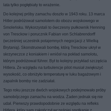
lata tylko pogłębiały to wrażenie.
Do kolejnej próby zamachu doszło w 1943 roku. 13 marca
Hitler podróżował samolotem do obozu wojskowego w
Smoleńsku. Wykorzystali to ówczesny pułkownik Henning
von Tresckow i porucznik Fabian von Schlabrendorff
(wcześniej uczestnik potajemnych negocjacji z Wielką
Brytanią). Skonstruowali bombę, którą Tresckow ukrył w
skrzyneczce z koniakiem i wniósł na pokład samolotu,
którym podróżował führer. Był to kolejny przykład szczęścia
Hitlera. Ze względu na turbulencje pilot musiał zwiększyć
wysokość, co obniżyło temperaturę w luku bagażowym i
zapalnik bomby nie zadziałał.
Tego roku jeszcze dwóch wojskowych podejmowało próby
samobójczego zamachu na wodza. Żaden jednak się nie
udał. Pierwszy prawdopodobnie ze względu na refleks
Hitlera, który sam zakończył wcześniej spotkanie z