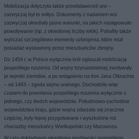
Mobilizacja dotyczyła także przedstawicieli wsi –
zazwyczaj był to sołtys. Dokumenty z nadaniem wsi
zazwyczaj określały jasno warunki, na jakich następowało
powoływanie (np. z określonej liczby włók). Potrafiły także
wyliczać szczegółowo elementy uzbrojenia, które miał
posiadać wystawiony przez mieszkańców zbrojny.
Do 1454 r. w Polsce wyłącznie król ogłaszał mobilizację
pospolitego ruszenia. Od wojny trzynastoletniej zwoływały
je sejmiki ziemskie, a po wstąpieniu na tron Jana Olbrachta
– od 1493 – zgoda sejmu walnego. Dochodziło więc
czasem do powołania pospolitego ruszenia wyłącznie z
jednego, czy dwóch województw. Południowo-zachodnie
województwa kraju, gdzie wojna zdarzała się znacznie
częściej, były lepiej przygotowane i wyszkolone niż
chociażby mieszkańcy Wielkopolski czy Mazowsza.
W celu dokładnego określenia możliwości pospolitego