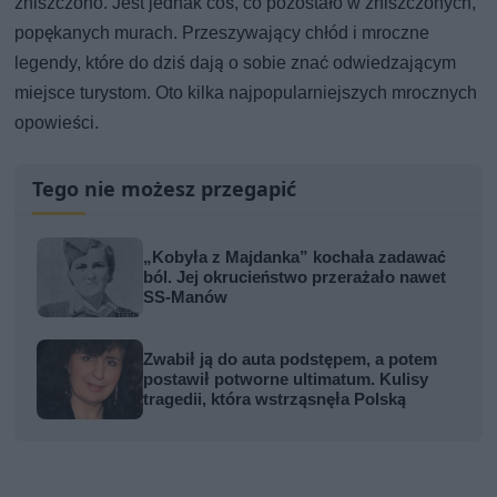
zniszczono. Jest jednak coś, co pozostało w zniszczonych,
popękanych murach. Przeszywający chłód i mroczne
legendy, które do dziś dają o sobie znać odwiedzającym
miejsce turystom. Oto kilka najpopularniejszych mrocznych
opowieści.
Tego nie możesz przegapić
„Kobyła z Majdanka” kochała zadawać
ból. Jej okrucieństwo przerażało nawet
SS-Manów
Zwabił ją do auta podstępem, a potem
postawił potworne ultimatum. Kulisy
tragedii, która wstrząsnęła Polską