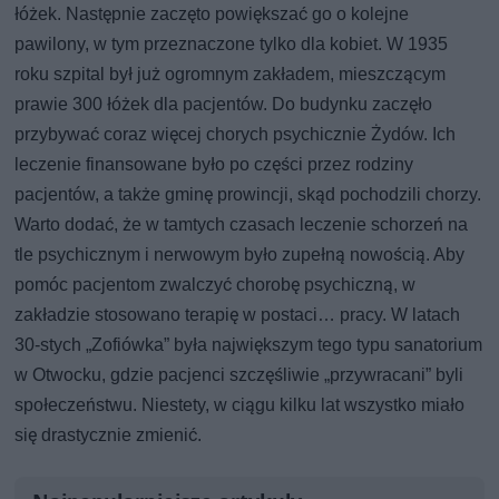
łóżek. Następnie zaczęto powiększać go o kolejne
pawilony, w tym przeznaczone tylko dla kobiet. W 1935
roku szpital był już ogromnym zakładem, mieszczącym
prawie 300 łóżek dla pacjentów. Do budynku zaczęło
przybywać coraz więcej chorych psychicznie Żydów. Ich
leczenie finansowane było po części przez rodziny
pacjentów, a także gminę prowincji, skąd pochodzili chorzy.
Warto dodać, że w tamtych czasach leczenie schorzeń na
tle psychicznym i nerwowym było zupełną nowością. Aby
pomóc pacjentom zwalczyć chorobę psychiczną, w
zakładzie stosowano terapię w postaci… pracy. W latach
30-stych „Zofiówka” była największym tego typu sanatorium
w Otwocku, gdzie pacjenci szczęśliwie „przywracani” byli
społeczeństwu. Niestety, w ciągu kilku lat wszystko miało
się drastycznie zmienić.