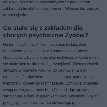
ulokowali wszystkich pacjentów wraz z personelem
zakładu „Zofiówka” do pawilonu nr I. Właśnie tam zginęło
najwięcej ofiar.
Co stało się z zakładem dla
chorych psychicznie Żydów?
Na terenie „Zofiówki”, w ramach niemieckiej akcji
Lebensborn, powstał później ośrodek opiekuńczo-
charytatywny. Była to specjalna instytucja, w której rodzić
się miały niemieckie dzieci „czystej krwi”. Niemcy chcieli
stworzyć w budynku warunki do „odnowienia krwi
niemieckiej”, odpowiednio selekcjonując potencjalnych
mężczyzn i kobiety do rozmnażania. „Zofiówka” zmieniła
swoją nazwę na „Lebensborn Ostland”, łącząc się z
sanatorium „Brijus” w jeden kompleks budynków. Naziści
przejęli go po zlikwidowaniu otwockiego getta.