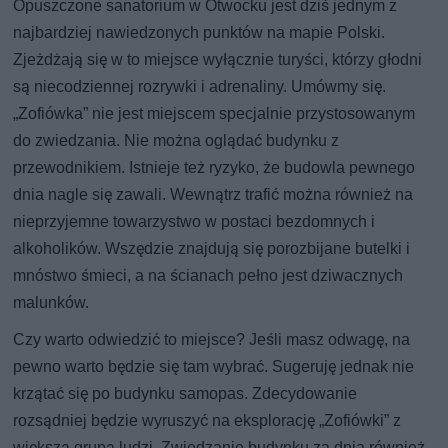
Opuszczone sanatorium w Otwocku jest dziś jednym z
najbardziej nawiedzonych punktów na mapie Polski.
Zjeżdżają się w to miejsce wyłącznie turyści, którzy głodni
są niecodziennej rozrywki i adrenaliny. Umówmy się.
„Zofiówka” nie jest miejscem specjalnie przystosowanym
do zwiedzania. Nie można oglądać budynku z
przewodnikiem. Istnieje też ryzyko, że budowla pewnego
dnia nagle się zawali. Wewnątrz trafić można również na
nieprzyjemne towarzystwo w postaci bezdomnych i
alkoholików. Wszędzie znajdują się porozbijane butelki i
mnóstwo śmieci, a na ścianach pełno jest dziwacznych
malunków.
Czy warto odwiedzić to miejsce? Jeśli masz odwagę, na
pewno warto będzie się tam wybrać. Sugeruję jednak nie
krzątać się po budynku samopas. Zdecydowanie
rozsądniej będzie wyruszyć na eksplorację „Zofiówki” z
większą grupą ludzi. Zwiedzanie budynku za dnia również