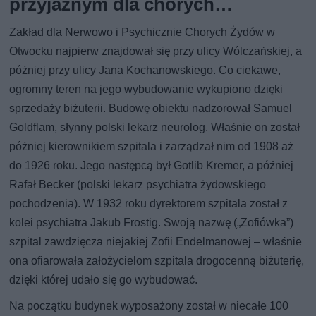
przyjaznym dla chorych…
Zakład dla Nerwowo i Psychicznie Chorych Żydów w
Otwocku najpierw znajdował się przy ulicy Wólczańskiej, a
później przy ulicy Jana Kochanowskiego. Co ciekawe,
ogromny teren na jego wybudowanie wykupiono dzięki
sprzedaży biżuterii. Budowę obiektu nadzorował Samuel
Goldflam, słynny polski lekarz neurolog. Właśnie on został
później kierownikiem szpitala i zarządzał nim od 1908 aż
do 1926 roku. Jego następcą był Gotlib Kremer, a później
Rafał Becker (polski lekarz psychiatra żydowskiego
pochodzenia). W 1932 roku dyrektorem szpitala został z
kolei psychiatra Jakub Frostig. Swoją nazwę („Zofiówka”)
szpital zawdzięcza niejakiej Zofii Endelmanowej – właśnie
ona ofiarowała założycielom szpitala drogocenną biżuterię,
dzięki której udało się go wybudować.
Na początku budynek wyposażony został w niecałe 100