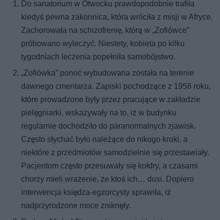
Do sanatorium w Otwocku prawdopodobnie trafiła
kiedyś pewna zakonnica, która wróciła z misji w Afryce.
Zachorowała na schizofrenię, którą w „Zofiówce”
próbowano wyleczyć. Niestety, kobieta po kilku
tygodniach leczenia popełniła samobójstwo.
„Zofiówka” ponoć wybudowana została na terenie
dawnego cmentarza. Zapiski pochodzące z 1958 roku,
które prowadzone były przez pracujące w zakładzie
pielęgniarki, wskazywały na to, iż w budynku
regularnie dochodziło do paranormalnych zjawisk.
Często słychać było należące do nikogo kroki, a
niektóre z przedmiotów samodzielnie się przestawiały.
Pacjentom często przesuwały się kołdry, a czasami
chorzy mieli wrażenie, że ktoś ich… dusi. Dopiero
interwencja księdza-egzorcysty sprawiła, iż
nadprzyrodzone moce zniknęły.