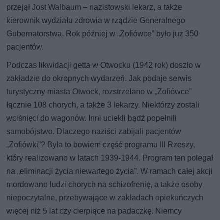
przejął Jost Walbaum – nazistowski lekarz, a także
kierownik wydziału zdrowia w rządzie Generalnego
Gubernatorstwa. Rok później w „Zofiówce” było już 350
pacjentów.
Podczas likwidacji getta w Otwocku (1942 rok) doszło w
zakładzie do okropnych wydarzeń. Jak podaje serwis
turystyczny miasta Otwock, rozstrzelano w „Zofiówce”
łącznie 108 chorych, a także 3 lekarzy. Niektórzy zostali
wciśnięci do wagonów. Inni uciekli bądź popełnili
samobójstwo. Dlaczego naziści zabijali pacjentów
„Zofiówki”? Była to bowiem część programu III Rzeszy,
który realizowano w latach 1939-1944. Program ten polegał
na „eliminacji życia niewartego życia”. W ramach całej akcji
mordowano ludzi chorych na schizofrenię, a także osoby
niepoczytalne, przebywające w zakładach opiekuńczych
więcej niż 5 lat czy cierpiące na padaczkę. Niemcy