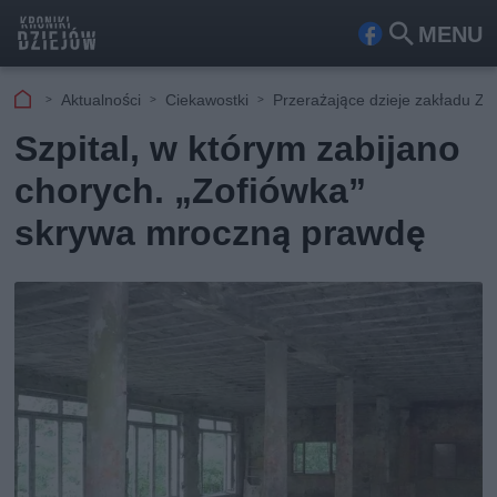
MENU
Fa
Szu
ceb
kaj
Aktualności
Ciekawostki
Przerażające dzieje zakładu Zo
ook
Szpital, w którym zabijano
chorych. „Zofiówka”
skrywa mroczną prawdę