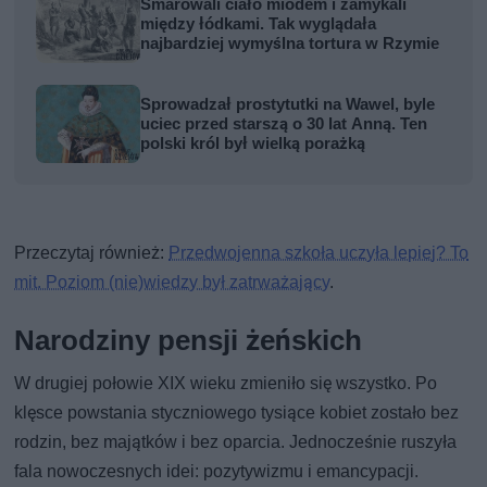
Smarowali ciało miodem i zamykali
między łódkami. Tak wyglądała
najbardziej wymyślna tortura w Rzymie
Sprowadzał prostytutki na Wawel, byle
uciec przed starszą o 30 lat Anną. Ten
polski król był wielką porażką
Przeczytaj również:
Przedwojenna szkoła uczyła lepiej? To
mit. Poziom (nie)wiedzy był zatrważający
.
Narodziny pensji żeńskich
W drugiej połowie XIX wieku zmieniło się wszystko. Po
klęsce powstania styczniowego tysiące kobiet zostało bez
rodzin, bez majątków i bez oparcia. Jednocześnie ruszyła
fala nowoczesnych idei: pozytywizmu i emancypacji.