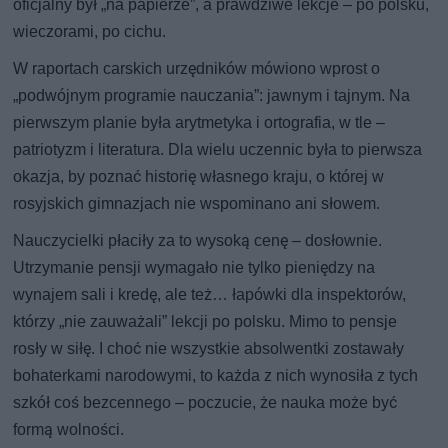
oficjalny był „na papierze”, a prawdziwe lekcje – po polsku,
wieczorami, po cichu.
W raportach carskich urzędników mówiono wprost o
„podwójnym programie nauczania”: jawnym i tajnym. Na
pierwszym planie była arytmetyka i ortografia, w tle –
patriotyzm i literatura. Dla wielu uczennic była to pierwsza
okazja, by poznać historię własnego kraju, o której w
rosyjskich gimnazjach nie wspominano ani słowem.
Nauczycielki płaciły za to wysoką cenę – dosłownie.
Utrzymanie pensji wymagało nie tylko pieniędzy na
wynajem sali i kredę, ale też… łapówki dla inspektorów,
którzy „nie zauważali” lekcji po polsku. Mimo to pensje
rosły w siłę. I choć nie wszystkie absolwentki zostawały
bohaterkami narodowymi, to każda z nich wynosiła z tych
szkół coś bezcennego – poczucie, że nauka może być
formą wolności.