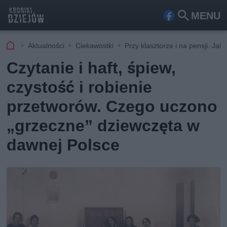
MENU
Fa
Szu
ceb
kaj
Aktualności
Ciekawostki
Przy klasztorze i na pensji. J
ook
Czytanie i haft, śpiew,
czystość i robienie
przetworów. Czego uczono
„grzeczne” dziewczęta w
dawnej Polsce