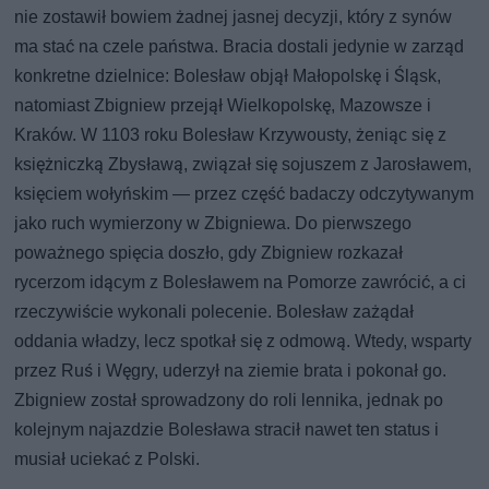
nie zostawił bowiem żadnej jasnej decyzji, który z synów
ma stać na czele państwa. Bracia dostali jedynie w zarząd
konkretne dzielnice: Bolesław objął Małopolskę i Śląsk,
natomiast Zbigniew przejął Wielkopolskę, Mazowsze i
Kraków. W 1103 roku Bolesław Krzywousty, żeniąc się z
księżniczką Zbysławą, związał się sojuszem z Jarosławem,
księciem wołyńskim — przez część badaczy odczytywanym
jako ruch wymierzony w Zbigniewa. Do pierwszego
poważnego spięcia doszło, gdy Zbigniew rozkazał
rycerzom idącym z Bolesławem na Pomorze zawrócić, a ci
rzeczywiście wykonali polecenie. Bolesław zażądał
oddania władzy, lecz spotkał się z odmową. Wtedy, wsparty
przez Ruś i Węgry, uderzył na ziemie brata i pokonał go.
Zbigniew został sprowadzony do roli lennika, jednak po
kolejnym najazdzie Bolesława stracił nawet ten status i
musiał uciekać z Polski.