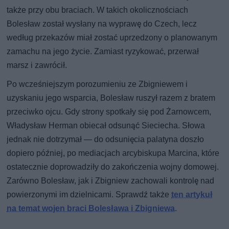
także przy obu braciach. W takich okolicznościach
Bolesław został wysłany na wyprawę do Czech, lecz
według przekazów miał zostać uprzedzony o planowanym
zamachu na jego życie. Zamiast ryzykować, przerwał
marsz i zawrócił.
Po wcześniejszym porozumieniu ze Zbigniewem i
uzyskaniu jego wsparcia, Bolesław ruszył razem z bratem
przeciwko ojcu. Gdy strony spotkały się pod Żarnowcem,
Władysław Herman obiecał odsunąć Sieciecha. Słowa
jednak nie dotrzymał — do odsunięcia palatyna doszło
dopiero później, po mediacjach arcybiskupa Marcina, które
ostatecznie doprowadziły do zakończenia wojny domowej.
Zarówno Bolesław, jak i Zbigniew zachowali kontrolę nad
powierzonymi im dzielnicami. Sprawdź także
ten artykuł
na temat wojen braci Bolesława i Zbigniewa
.