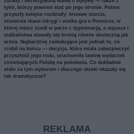
zdrady i bezwzględną walkę o wpływy — także z
tymi, którzy powinni stać po jego stronie. Potem
przyszły kolejne rozdziały: krwawe starcia,
misternie tkane intrygi i wielka gra o Pomorze, w
której miecz szedł w parze z dyplomacją, a sojusze i
małżeństwa stawały się bronią równie skuteczną jak
armia. Najbardziej zaskakujące jest jednak to, co
zrobił na końcu — decyzja, która miała zabezpieczyć
przyszłość jego rodu, uruchomiła lawinę wydarzeń
zmieniających Polskę na pokolenia. Co dokładnie
stało za tym wyborem i dlaczego skutki okazały się
tak dramatyczne?