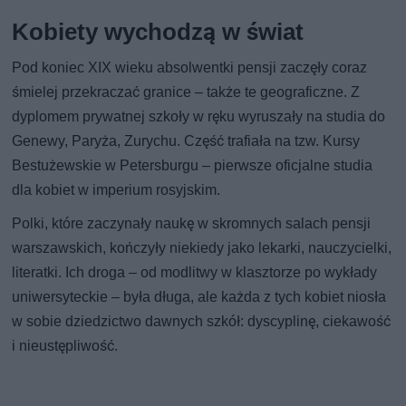
Kobiety wychodzą w świat
Pod koniec XIX wieku absolwentki pensji zaczęły coraz
śmielej przekraczać granice – także te geograficzne. Z
dyplomem prywatnej szkoły w ręku wyruszały na studia do
Genewy, Paryża, Zurychu. Część trafiała na tzw. Kursy
Bestużewskie w Petersburgu – pierwsze oficjalne studia
dla kobiet w imperium rosyjskim.
Polki, które zaczynały naukę w skromnych salach pensji
warszawskich, kończyły niekiedy jako lekarki, nauczycielki,
literatki. Ich droga – od modlitwy w klasztorze po wykłady
uniwersyteckie – była długa, ale każda z tych kobiet niosła
w sobie dziedzictwo dawnych szkół: dyscyplinę, ciekawość
i nieustępliwość.