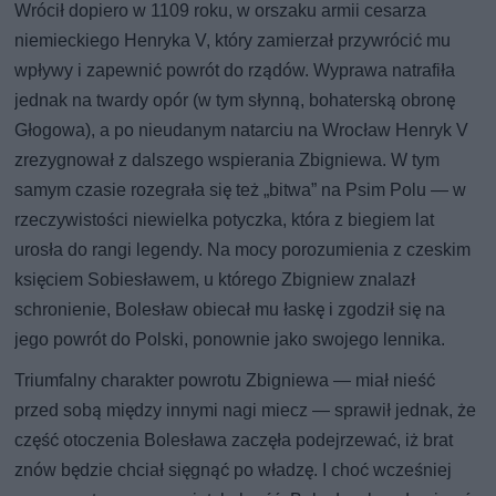
Wrócił dopiero w 1109 roku, w orszaku armii cesarza
niemieckiego Henryka V, który zamierzał przywrócić mu
wpływy i zapewnić powrót do rządów. Wyprawa natrafiła
jednak na twardy opór (w tym słynną, bohaterską obronę
Głogowa), a po nieudanym natarciu na Wrocław Henryk V
zrezygnował z dalszego wspierania Zbigniewa. W tym
samym czasie rozegrała się też „bitwa” na Psim Polu — w
rzeczywistości niewielka potyczka, która z biegiem lat
urosła do rangi legendy. Na mocy porozumienia z czeskim
księciem Sobiesławem, u którego Zbigniew znalazł
schronienie, Bolesław obiecał mu łaskę i zgodził się na
jego powrót do Polski, ponownie jako swojego lennika.
Triumfalny charakter powrotu Zbigniewa — miał nieść
przed sobą między innymi nagi miecz — sprawił jednak, że
część otoczenia Bolesława zaczęła podejrzewać, iż brat
znów będzie chciał sięgnąć po władzę. I choć wcześniej