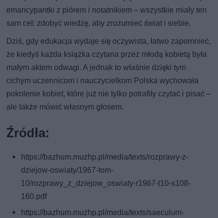
emancypantki z piórem i notatnikiem – wszystkie miały ten
sam cel: zdobyć wiedzę, aby zrozumieć świat i siebie.
Dziś, gdy edukacja wydaje się oczywista, łatwo zapomnieć,
że kiedyś każda książka czytana przez młodą kobietą była
małym aktem odwagi. A jednak to właśnie dzięki tym
cichym uczennicom i nauczycielkom Polska wychowała
pokolenie kobiet, które już nie tylko potrafiły czytać i pisać –
ale także mówić własnym głosem.
Źródła:
https://bazhum.muzhp.pl/media/texts/rozprawy-z-
dziejow-oswiaty/1967-tom-
10/rozprawy_z_dziejow_oswiaty-r1967-t10-s108-
160.pdf
https://bazhum.muzhp.pl/media/texts/saeculum-