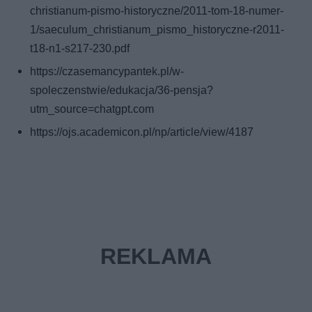
christianum-pismo-historyczne/2011-tom-18-numer-
1/saeculum_christianum_pismo_historyczne-r2011-
t18-n1-s217-230.pdf
https://czasemancypantek.pl/w-
spoleczenstwie/edukacja/36-pensja?
utm_source=chatgpt.com
https://ojs.academicon.pl/np/article/view/4187