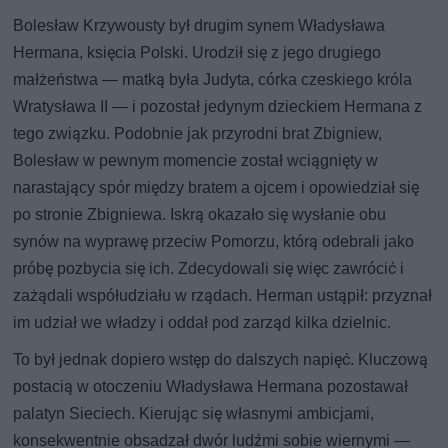
Bolesław Krzywousty był drugim synem Władysława
Hermana, księcia Polski. Urodził się z jego drugiego
małżeństwa — matką była Judyta, córka czeskiego króla
Wratysława II — i pozostał jedynym dzieckiem Hermana z
tego związku. Podobnie jak przyrodni brat Zbigniew,
Bolesław w pewnym momencie został wciągnięty w
narastający spór między bratem a ojcem i opowiedział się
po stronie Zbigniewa. Iskrą okazało się wysłanie obu
synów na wyprawę przeciw Pomorzu, którą odebrali jako
próbę pozbycia się ich. Zdecydowali się więc zawrócić i
zażądali współudziału w rządach. Herman ustąpił: przyznał
im udział we władzy i oddał pod zarząd kilka dzielnic.
To był jednak dopiero wstęp do dalszych napięć. Kluczową
postacią w otoczeniu Władysława Hermana pozostawał
palatyn Sieciech. Kierując się własnymi ambicjami,
konsekwentnie obsadzał dwór ludźmi sobie wiernymi —