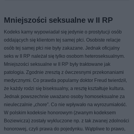
Mniejszości seksualne w II RP
Kodeks karny wypowiadał się jedynie o prostytucji osób
oddających się klientom tej samej płci. Osobiste relacje
osób tej samej płci nie były zakazane. Jednak oficjalny
seks w II RP należał się tylko osobom heteroseksualnym.
Mniejszości seksualne w II RP były traktowane jak
patologia. Zgodnie zresztą z ówczesnymi przekonaniami
medycznymi. Co prawda popularny doktor Freud twierdził,
że każdy rodzi się biseksualny, a resztę kształtuje kultura.
Jednak powszechnie uważano osoby homoseksualne za
nieuleczalnie „chore”. Co nie wpływało na wyrozumiałość.
W polskim kodeksie honorowym (zwanym kodeksem
Boziewicza) zostały wykluczone np. z tak zwanej zdolności
honorowej, czyli prawa do pojedynku. Wątpliwe to prawo,