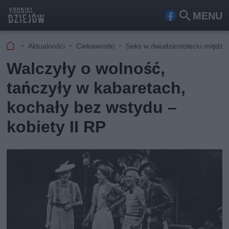
MENU
Fa
Szu
ceb
kaj
Aktualności
Ciekawostki
Seks w dwudziestoleciu międz
ook
Walczyły o wolność,
tańczyły w kabaretach,
kochały bez wstydu –
kobiety II RP