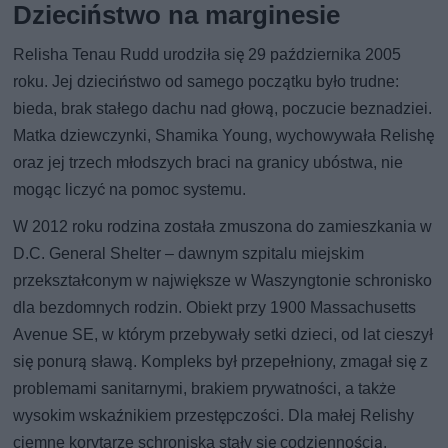
Dzieciństwo na marginesie
Relisha Tenau Rudd urodziła się 29 października 2005
roku. Jej dzieciństwo od samego początku było trudne:
bieda, brak stałego dachu nad głową, poczucie beznadziei.
Matka dziewczynki, Shamika Young, wychowywała Relishę
oraz jej trzech młodszych braci na granicy ubóstwa, nie
mogąc liczyć na pomoc systemu.
W 2012 roku rodzina została zmuszona do zamieszkania w
D.C. General Shelter – dawnym szpitalu miejskim
przekształconym w największe w Waszyngtonie schronisko
dla bezdomnych rodzin. Obiekt przy 1900 Massachusetts
Avenue SE, w którym przebywały setki dzieci, od lat cieszył
się ponurą sławą. Kompleks był przepełniony, zmagał się z
problemami sanitarnymi, brakiem prywatności, a także
wysokim wskaźnikiem przestępczości. Dla małej Relishy
ciemne korytarze schroniska stały się codziennością.