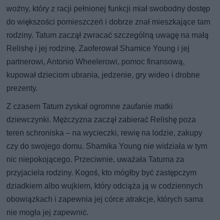
woźny, który z racji pełnionej funkcji miał swobodny dostęp
do większości pomieszczeń i dobrze znał mieszkające tam
rodziny. Tatum zaczął zwracać szczególną uwagę na małą
Relishę i jej rodzinę. Zaoferował Shamice Young i jej
partnerowi, Antonio Wheelerowi, pomoc finansową,
kupował dzieciom ubrania, jedzenie, gry wideo i drobne
prezenty.
Z czasem Tatum zyskał ogromne zaufanie matki
dziewczynki. Mężczyzna zaczął zabierać Relishę poza
teren schroniska – na wycieczki, rewię na lodzie, zakupy
czy do swojego domu. Shamika Young nie widziała w tym
nic niepokojącego. Przeciwnie, uważała Tatuma za
przyjaciela rodziny. Kogoś, kto mógłby być zastępczym
dziadkiem albo wujkiem, który odciąża ją w codziennych
obowiązkach i zapewnia jej córce atrakcje, których sama
nie mogła jej zapewnić.