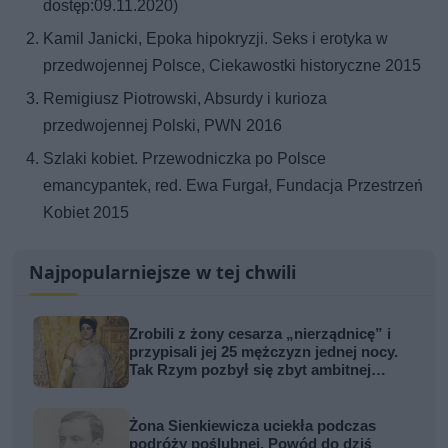
dostęp:09.11.2020)
Kamil Janicki, Epoka hipokryzji. Seks i erotyka w
przedwojennej Polsce, Ciekawostki historyczne 2015
Remigiusz Piotrowski, Absurdy i kurioza
przedwojennej Polski, PWN 2016
Szlaki kobiet. Przewodniczka po Polsce
emancypantek, red. Ewa Furgał, Fundacja Przestrzeń
Kobiet 2015
Najpopularniejsze w tej chwili
Zrobili z żony cesarza „nierządnicę” i
przypisali jej 25 mężczyzn jednej nocy.
Tak Rzym pozbył się zbyt ambitnej
kobiety
Żona Sienkiewicza uciekła podczas
podróży poślubnej. Powód do dziś