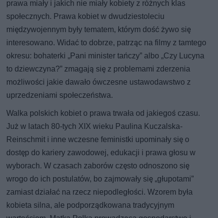
prawa miały i jakich nie miały kobiety z różnych klas
społecznych. Prawa kobiet w dwudziestoleciu
międzywojennym były tematem, którym dość żywo się
interesowano. Widać to dobrze, patrząc na filmy z tamtego
okresu: bohaterki „Pani minister tańczy” albo „Czy Lucyna
to dziewczyna?” zmagają się z problemami zderzenia
możliwości jakie dawało ówczesne ustawodawstwo z
uprzedzeniami społeczeństwa.
Walka polskich kobiet o prawa trwała od jakiegoś czasu.
Już w latach 80-tych XIX wieku Paulina Kuczalska-
Reinschmit i inne wczesne feministki upominały się o
dostęp do kariery zawodowej, edukacji i prawa głosu w
wyborach. W czasach zaborów często odnoszono się
wrogo do ich postulatów, bo zajmowały się „głupotami”
zamiast działać na rzecz niepodległości. Wzorem była
kobieta silna, ale podporządkowana tradycyjnym