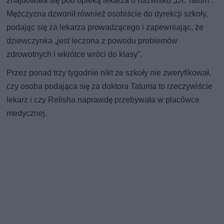
znajdowała się pod opieką lekarza o nazwisku „Dr. Tatum”.
Mężczyzna dzwonił również osobiście do dyrekcji szkoły,
podając się za lekarza prowadzącego i zapewniając, że
dziewczynka „jest leczona z powodu problemów
zdrowotnych i wkrótce wróci do klasy”.
Przez ponad trzy tygodnie nikt ze szkoły nie zweryfikował,
czy osoba podająca się za doktora Tatuma to rzeczywiście
lekarz i czy Relisha naprawdę przebywała w placówce
medycznej.