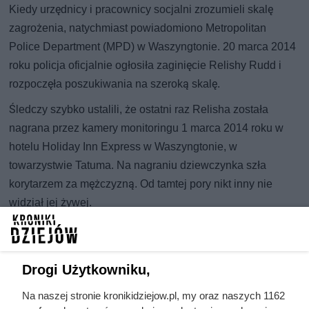
Kiedy urzędnicy i pracownicy socjalni zrozumieli skalę
zagrożenia, natychmiast powiadomiono Metropolitan
Police Department (MPD) w Waszyngtonie. 20 marca 2014
roku policja oficjalnie ogłosiła zaginięcie Relishy Rudd i
rozpoczęła poszukiwania na szeroką skalę.
Śledczy szybko ustalili, że ostatni raz Relisha została
nagrana przez kamery monitoringu 1 marca 2014 roku w
hotelu Holiday Inn Express w Waszyngtonie, w
towarzystwie Tatuma. Na nagraniu dziewczynka szła
korytarzem za mężczyzną. Od tamtej pory nikt inny nie
widział jej żywej.
Obława
Poszukiwania natychmiast skierowano na Kahlila Malika
Drogi Użytkowniku,
Tatuma, który przestał pojawiać się w pracy. Przełomowy, a
Na naszej stronie kronikidziejow.pl, my oraz naszych 1162
zarazem tragiczny zwrot w śledztwie nastąpił 20 marca