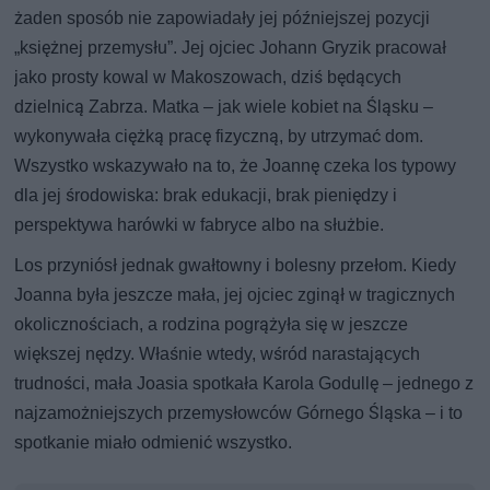
żaden sposób nie zapowiadały jej późniejszej pozycji
„księżnej przemysłu”. Jej ojciec Johann Gryzik pracował
jako prosty kowal w Makoszowach, dziś będących
dzielnicą Zabrza. Matka – jak wiele kobiet na Śląsku –
wykonywała ciężką pracę fizyczną, by utrzymać dom.
Wszystko wskazywało na to, że Joannę czeka los typowy
dla jej środowiska: brak edukacji, brak pieniędzy i
perspektywa harówki w fabryce albo na służbie.
Los przyniósł jednak gwałtowny i bolesny przełom. Kiedy
Joanna była jeszcze mała, jej ojciec zginął w tragicznych
okolicznościach, a rodzina pogrążyła się w jeszcze
większej nędzy. Właśnie wtedy, wśród narastających
trudności, mała Joasia spotkała Karola Godullę – jednego z
najzamożniejszych przemysłowców Górnego Śląska – i to
spotkanie miało odmienić wszystko.