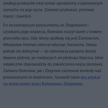
według przekazów miał zostać uprzedzony o planowanym
zamachu na jego życie. Zamiast ryzykować, przerwał
marsz i zawrócił.
Po wcześniejszym porozumieniu ze Zbigniewem i
uzyskaniu jego wsparcia, Bolesław ruszył razem z bratem
przeciwko ojcu. Gdy strony spotkały się pod Żarnowcem,
Władysław Herman obiecał odsunąć Sieciecha. Słowa
jednak nie dotrzymał — do odsunięcia palatyna doszło
dopiero później, po mediacjach arcybiskupa Marcina, które
ostatecznie doprowadziły do zakończenia wojny domowej.
Zarówno Bolesław, jak i Zbigniew zachowali kontrolę nad
powierzonymi im dzielnicami. Sprawdź także
ten artykuł
na temat wojen braci Bolesława i Zbigniewa
.