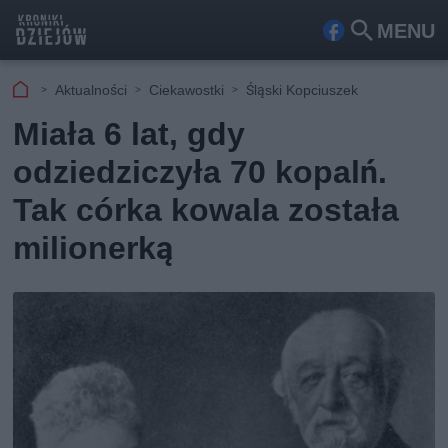
MENU
Fa
Szu
ceb
kaj
Aktualności
Ciekawostki
Śląski Kopciuszek
ook
Miała 6 lat, gdy
odziedziczyła 70 kopalń.
Tak córka kowala została
milionerką