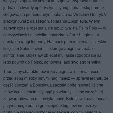
wpływy i zapewnić powrót do rządów. Wyprawa natrafiła
jednak na twardy opór (w tym słynną, bohaterską obronę
Głogowa), a po nieudanym natarciu na Wrocław Henryk V
zrezygnował z dalszego wspierania Zbigniewa. W tym
samym czasie rozegrała się też „bitwa” na Psim Polu — w
rzeczywistości niewielka potyczka, która z biegiem lat
urosła do rangi legendy. Na mocy porozumienia z czeskim
księciem Sobiesławem, u którego Zbigniew znalazł
schronienie, Bolesław obiecał mu łaskę i zgodził się na
jego powrót do Polski, ponownie jako swojego lennika.
Triumfalny charakter powrotu Zbigniewa — miał nieść
przed sobą między innymi nagi miecz — sprawił jednak, że
część otoczenia Bolesława zaczęła podejrzewać, iż brat
znów będzie chciał sięgnąć po władzę. I choć wcześniej
zagwarantowano mu nietykalność, Bolesław kazał pojmać
przyrodniego brata i go oślepić. Zbigniew nie przeżył
brutalnie przeprowadzonej egzekucji, co wywołało falę