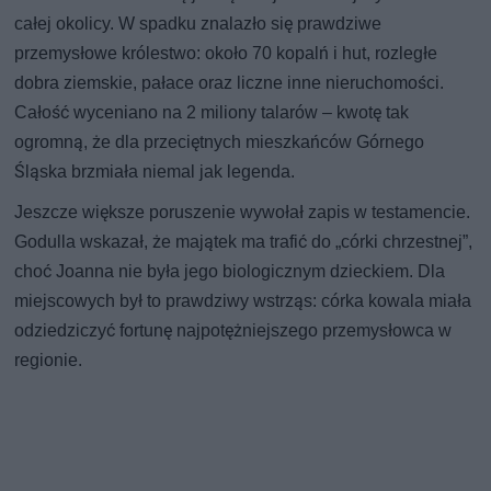
całej okolicy. W spadku znalazło się prawdziwe
przemysłowe królestwo: około 70 kopalń i hut, rozległe
dobra ziemskie, pałace oraz liczne inne nieruchomości.
Całość wyceniano na 2 miliony talarów – kwotę tak
ogromną, że dla przeciętnych mieszkańców Górnego
Śląska brzmiała niemal jak legenda.
Jeszcze większe poruszenie wywołał zapis w testamencie.
Godulla wskazał, że majątek ma trafić do „córki chrzestnej”,
choć Joanna nie była jego biologicznym dzieckiem. Dla
miejscowych był to prawdziwy wstrząs: córka kowala miała
odziedziczyć fortunę najpotężniejszego przemysłowca w
regionie.