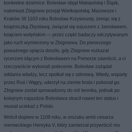
konkretne dzielnice: Bolesław objął Małopolskę i Śląsk,
natomiast Zbigniew przejął Wielkopolskę, Mazowsze i
Kraków. W 1103 roku Bolesław Krzywousty, żeniąc się z
księżniczką Zbysławą, związał się sojuszem z Jarosławem,
księciem wołyńskim — przez część badaczy odczytywanym
jako ruch wymierzony w Zbigniewa. Do pierwszego
poważnego spięcia doszło, gdy Zbigniew rozkazał
rycerzom idącym z Bolesławem na Pomorze zawrócić, a ci
rzeczywiście wykonali polecenie. Bolesław zażądał
oddania władzy, lecz spotkał się z odmową. Wtedy, wsparty
przez Ruś i Węgry, uderzył na ziemie brata i pokonał go.
Zbigniew został sprowadzony do roli lennika, jednak po
kolejnym najazdzie Bolesława stracił nawet ten status i
musiał uciekać z Polski.
Wrócił dopiero w 1109 roku, w orszaku armii cesarza
niemieckiego Henryka V, który zamierzał przywrócić mu