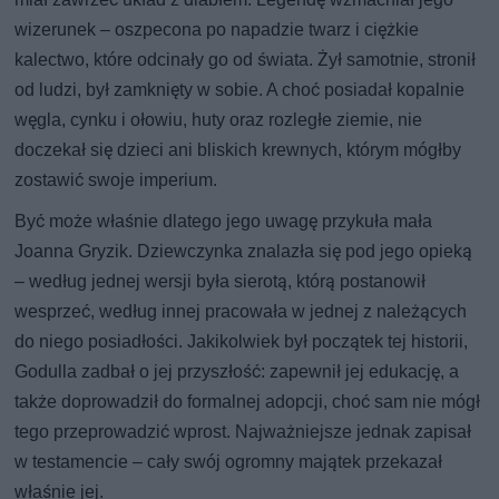
wizerunek – oszpecona po napadzie twarz i ciężkie
kalectwo, które odcinały go od świata. Żył samotnie, stronił
od ludzi, był zamknięty w sobie. A choć posiadał kopalnie
węgla, cynku i ołowiu, huty oraz rozległe ziemie, nie
doczekał się dzieci ani bliskich krewnych, którym mógłby
zostawić swoje imperium.
Być może właśnie dlatego jego uwagę przykuła mała
Joanna Gryzik. Dziewczynka znalazła się pod jego opieką
– według jednej wersji była sierotą, którą postanowił
wesprzeć, według innej pracowała w jednej z należących
do niego posiadłości. Jakikolwiek był początek tej historii,
Godulla zadbał o jej przyszłość: zapewnił jej edukację, a
także doprowadził do formalnej adopcji, choć sam nie mógł
tego przeprowadzić wprost. Najważniejsze jednak zapisał
w testamencie – cały swój ogromny majątek przekazał
właśnie jej.