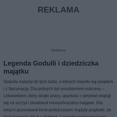
Legenda Godulli i dziedziczka
majątku
Godulla należał do tych ludzi, o których mówiło się szeptem
i z fascynacją. Dla jednych był uosobieniem sukcesu –
człowiekiem, który dzięki pracy, upartości i sprytowi wspiął
się na szczyt i zbudował niewyobrażalny majątek. Dla
innych pozostawał kimś podejrzanym: krążyły pogłoski, że
miał zawrzeć układ z diabłem. Legendę wzmacniał jego