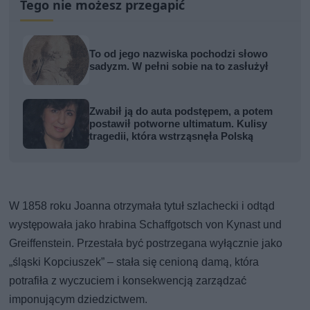
Tego nie możesz przegapić
To od jego nazwiska pochodzi słowo
sadyzm. W pełni sobie na to zasłużył
Zwabił ją do auta podstępem, a potem
postawił potworne ultimatum. Kulisy
tragedii, która wstrząsnęła Polską
W 1858 roku Joanna otrzymała tytuł szlachecki i odtąd
występowała jako hrabina Schaffgotsch von Kynast und
Greiffenstein. Przestała być postrzegana wyłącznie jako
„śląski Kopciuszek” – stała się cenioną damą, która
potrafiła z wyczuciem i konsekwencją zarządzać
imponującym dziedzictwem.