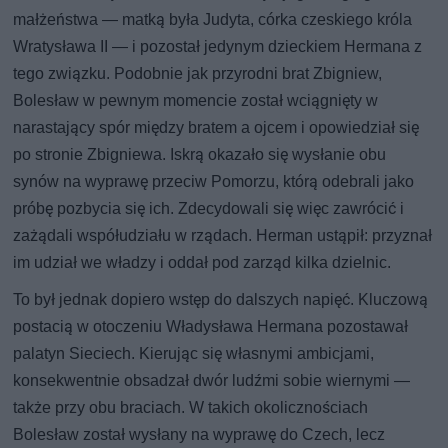
małżeństwa — matką była Judyta, córka czeskiego króla
Wratysława II — i pozostał jedynym dzieckiem Hermana z
tego związku. Podobnie jak przyrodni brat Zbigniew,
Bolesław w pewnym momencie został wciągnięty w
narastający spór między bratem a ojcem i opowiedział się
po stronie Zbigniewa. Iskrą okazało się wysłanie obu
synów na wyprawę przeciw Pomorzu, którą odebrali jako
próbę pozbycia się ich. Zdecydowali się więc zawrócić i
zażądali współudziału w rządach. Herman ustąpił: przyznał
im udział we władzy i oddał pod zarząd kilka dzielnic.
To był jednak dopiero wstęp do dalszych napięć. Kluczową
postacią w otoczeniu Władysława Hermana pozostawał
palatyn Sieciech. Kierując się własnymi ambicjami,
konsekwentnie obsadzał dwór ludźmi sobie wiernymi —
także przy obu braciach. W takich okolicznościach
Bolesław został wysłany na wyprawę do Czech, lecz