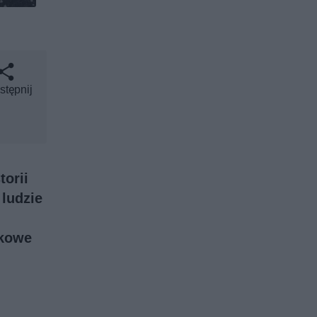
stępnij
torii
 ludzie
skowe