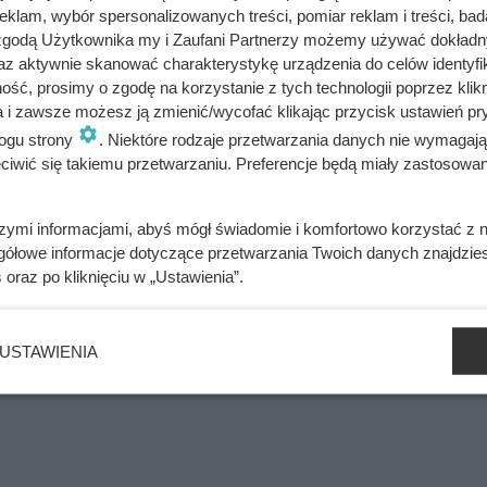
klam, wybór spersonalizowanych treści, pomiar reklam i treści, bad
żem, z którym ponownie planowała wspólną przyszłość. Dlacze
 zgodą Użytkownika my i Zaufani Partnerzy możemy używać dokład
 martwą w łóżku, w swoim domu? Nagła śmierć aktorki zaszokow
az aktywnie skanować charakterystykę urządzenia do celów identyfi
y.
ść, prosimy o zgodę na korzystanie z tych technologii poprzez klikn
a i zawsze możesz ją zmienić/wycofać klikając przycisk ustawień pr
ogu strony
. Niektóre rodzaje przetwarzania danych nie wymagaj
iwić się takiemu przetwarzaniu. Preferencje będą miały zastosowania
nne miasto. Przełomowy trop brytyjskiej badaczki zszokował
szymi informacjami, abyś mógł świadomie i komfortowo korzystać z
gółowe informacje dotyczące przetwarzania Twoich danych znajdzi
s
oraz po kliknięciu w „Ustawienia”.
zybici do krzyża głową w dół. Mroczny i krwawy koniec uczniów
USTAWIENIA