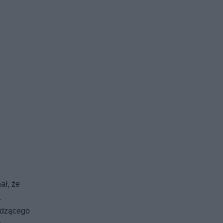
ał, że
.
budzącego