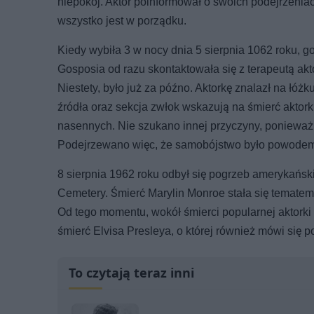
niepokój. Aktor poinformował o swoich podejrzenia
wszystko jest w porządku.
Kiedy wybiła 3 w nocy dnia 5 sierpnia 1062 roku, g
Gosposia od razu skontaktowała się z terapeutą aktor
Niestety, było już za późno. Aktorkę znalazł na łóż
źródła oraz sekcja zwłok wskazują na śmierć akt
nasennych. Nie szukano innej przyczyny, ponieważ 
Podejrzewano więc, że samobójstwo było powodem 
8 sierpnia 1962 roku odbył się pogrzeb amerykańsk
Cemetery. Śmierć Marylin Monroe stała się tematem
Od tego momentu, wokół śmierci popularnej aktorki
śmierć Elvisa Presleya, o której również mówi się po
To czytają teraz inni