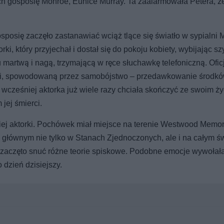
ch gosposię Monroe, Eunice Murray. Ta zaalarmowała Petera, ż
osposię zaczęło zastanawiać wciąż tlące się światło w sypialni 
ki, który przyjechał i dostał się do pokoju kobiety, wybijając sz
ku martwą i nagą, trzymającą w ręce słuchawkę telefoniczną. Ofic
orki, spowodowaną przez samobójstwo – przedawkowanie środk
wcześniej aktorka już wiele razy chciała skończyć ze swoim ży
jej śmierci.
iej aktorki. Pochówek miał miejsce na terenie Westwood Memor
 głównym nie tylko w Stanach Zjednoczonych, ale i na całym św
 zaczęto snuć różne teorie spiskowe. Podobne emocje wywołała
 dzień dzisiejszy.