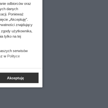
anie odbiorców oraz
go 5
nych danych
ała cały
kacji. Ponieważ
ięcie „Akceptuję”.
ywatności znajdujący
ą zgody użytkownika,
 tylko na tej
 naszych serwisów
esz w
Polityce
Akceptuję