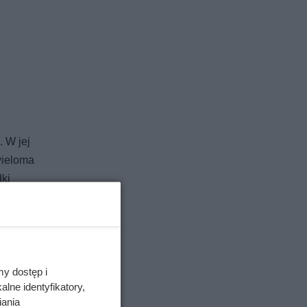
 W jej
 wieloma
dki
 to
wynieść
 we
my dostęp i
rzeddzień
lne identyfikatory,
ła
iania