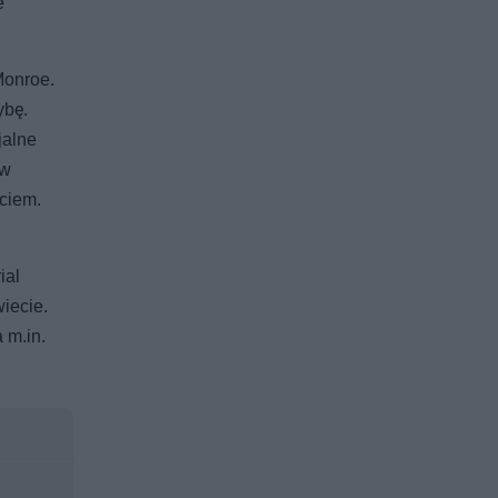
e
Monroe.
ybę.
jalne
ów
ciem.
ial
iecie.
 m.in.