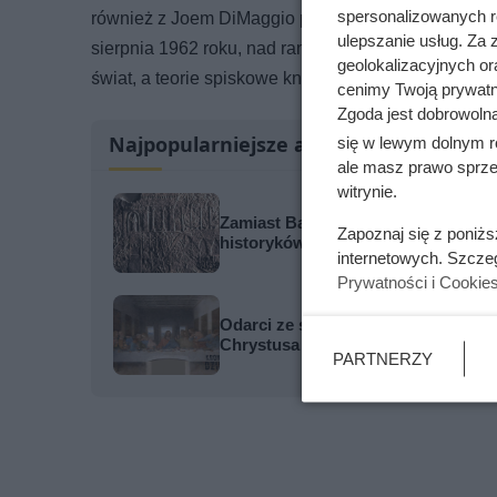
spersonalizowanych re
również z Joem DiMaggio przez telefon – byłym mę
ulepszanie usług. Za
sierpnia 1962 roku, nad ranem znaleziono aktorkę
geolokalizacyjnych or
świat, a teorie spiskowe knute są po dzień dzisiejsz
cenimy Twoją prywatno
Zgoda jest dobrowoln
Najpopularniejsze artykuły
się w lewym dolnym r
ale masz prawo sprzec
witrynie.
Zamiast Babilonu podali zupełnie i
Zapoznaj się z poniż
historyków
internetowych. Szcze
Prywatności i Cookie
Odarci ze skóry, rozcięci piłą i pr
Chrystusa
PARTNERZY