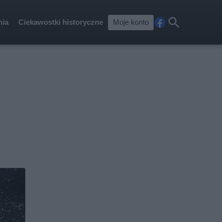
nia
Ciekawostki historyczne
Moje konto
Fa
Szu
ceb
kaj
ook