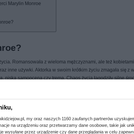
rci Marylin Monroe
onroe?
nroe?
życia. Romansowała z wieloma mężczyznami, ale też kobietami.
 oraz inne używki. Aktorka w swoim krótkim życiu zmagała się z
ą, niską samooceną czy tremą. Chaos życia łagodziły silne śro
 podejmowała próby samobójcze, przeplatające się z grą w coraz
y, młody wiek gwiazdy i tak ogromna, światowa kariera zamiast 
cia.
niku,
leń świadków wynika, że ostatni dzień przed śmiercią spędziła
nikidziejow.pl, my oraz naszych 1160 zaufanych partnerów uzyskuje
 Fifth Helena Drive Street. Wiadomo też, że spotkała się w p
cje na urządzeniu oraz przetwarzamy dane osobowe, takie jak unika
em Greensonem – z nim odbywała sesje terapeutyczne. Rozmawia
je wysyłane przez urządzenie czy dane przeglądania w celu zapewn