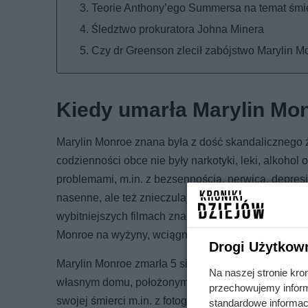
Teorie Anthony’ego Summersa na temat śmie
Śledztwo prokuratora Johna Minera
Czy dr Greenson zlecił zabójstwo Marylin M
Kiedy umarła Marylin Mo
Marylin Monroe znana była z dość skandalicznego 
codzienności obce nie były narkotyki, leki, alkohol
problemami, m.in. z bezsennością, nerwicą, depresj
nasenne, ale też znieczulające. Kobieta kilka razy
wybitniejszych filmach znanych reżyserów. Niestet
Monroe na wyżyny, wciągnęły ją w otchłań bez wyjś
Drogi Użytkow
Marylin Monroe zmarła 5 sierpnia 1962 roku. Z usta
Na naszej stronie kro
własnym domu, położonym w Los Angeles przy 12305
przechowujemy informa
swojej śmierci m.in. z fotografem, ale i dr Ralph
standardowe informac