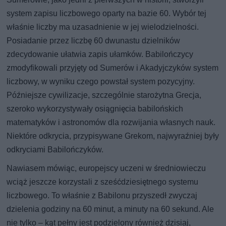
system zapisu liczbowego oparty na bazie 60. Wybór tej
właśnie liczby ma uzasadnienie w jej wielodzielności.
Posiadanie przez liczbę 60 dwunastu dzielników
zdecydowanie ułatwia zapis ułamków. Babilończycy
zmodyfikowali przyjęty od Sumerów i Akadyjczyków system
liczbowy, w wyniku czego powstał system pozycyjny.
Późniejsze cywilizacje, szczególnie starożytna Grecja,
szeroko wykorzystywały osiągnięcia babilońskich
matematyków i astronomów dla rozwijania własnych nauk.
Niektóre odkrycia, przypisywane Grekom, najwyraźniej były
odkryciami Babilończyków.
Nawiasem mówiąc, europejscy uczeni w średniowieczu
wciąż jeszcze korzystali z sześćdziesiętnego systemu
liczbowego. To właśnie z Babilonu przyszedł zwyczaj
dzielenia godziny na 60 minut, a minuty na 60 sekund. Ale
nie tylko – kąt pełny jest podzielony również dzisiaj,