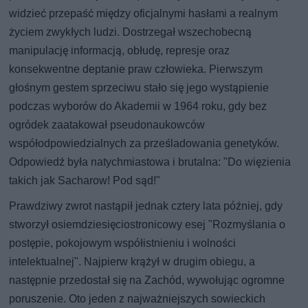
widzieć przepaść między oficjalnymi hasłami a realnym
życiem zwykłych ludzi. Dostrzegał wszechobecną
manipulację informacją, obłudę, represje oraz
konsekwentne deptanie praw człowieka. Pierwszym
głośnym gestem sprzeciwu stało się jego wystąpienie
podczas wyborów do Akademii w 1964 roku, gdy bez
ogródek zaatakował pseudonaukowców
współodpowiedzialnych za prześladowania genetyków.
Odpowiedź była natychmiastowa i brutalna: "Do więzienia
takich jak Sacharow! Pod sąd!"
Prawdziwy zwrot nastąpił jednak cztery lata później, gdy
stworzył osiemdziesięciostronicowy esej "Rozmyślania o
postępie, pokojowym współistnieniu i wolności
intelektualnej". Najpierw krążył w drugim obiegu, a
następnie przedostał się na Zachód, wywołując ogromne
poruszenie. Oto jeden z najważniejszych sowieckich