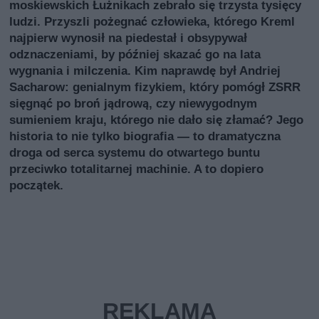
moskiewskich Łużnikach zebrało się trzysta tysięcy
ludzi. Przyszli pożegnać człowieka, którego Kreml
najpierw wynosił na piedestał i obsypywał
odznaczeniami, by później skazać go na lata
wygnania i milczenia. Kim naprawdę był Andriej
Sacharow: genialnym fizykiem, który pomógł ZSRR
sięgnąć po broń jądrową, czy niewygodnym
sumieniem kraju, którego nie dało się złamać? Jego
historia to nie tylko biografia — to dramatyczna
droga od serca systemu do otwartego buntu
przeciwko totalitarnej machinie. A to dopiero
początek.