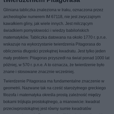
Gliniana tabliczka znaleziona w Iraku, oznaczona przez
archeologów numerem IM 67118, nie jest zwyczajnym
kawałkiem gliny, jak wiele innych. Jest milczącym
świadkiem pomysłowości i wiedzy babilońskich
matematyków. Tabliczka datowana na około 1770 r. p.n.e.
wskazuje na wykorzystanie twierdzenia Pitagorasa do
obliczenia długości przekątnej kwadratu. Jest tylko jeden
mały problem: Pitagoras przyszedł na świat ponad 1000 lat
później, w 570 r. p.n.e. A to oznacza, że twierdzenie było
znane i stosowane znacznie wcześniej.
Twierdzenie Pitagorasa ma fundamentalne znaczenie w
geometrii. Nazwane tak na cześć starożytnego greckiego
filozofa i matematyka określa prostą zależność między
bokami trójkąta prostokątnego, a mianowicie: kwadrat
przeciwprostokątnej jest równy sumie kwadratów