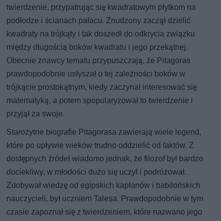
twierdzenie, przypatrując się kwadratowym płytkom na
podłodze i ścianach pałacu. Znudzony zaczął dzielić
kwadraty na trójkąty i tak doszedł do odkrycia związku
między długością boków kwadratu i jego przekątnej.
Obecnie znawcy tematu przypuszczają, że Pitagoras
prawdopodobnie usłyszał o tej zależności boków w
trójkącie prostokątnym, kiedy zaczynał interesować się
matematyką, a potem spopularyzował to twierdzenie i
przyjął za swoje.
Starożytne biografie Pitagorasa zawierają wiele legend,
które po upływie wieków trudno oddzielić od faktów. Z
dostępnych źródeł wiadomo jednak, że filozof był bardzo
dociekliwy, w młodości dużo się uczył i podróżował.
Zdobywał wiedzę od egipskich kapłanów i babilońskich
nauczycieli, był uczniem Talesa. Prawdopodobnie w tym
czasie zapoznał się z twierdzeniem, które nazwano jego