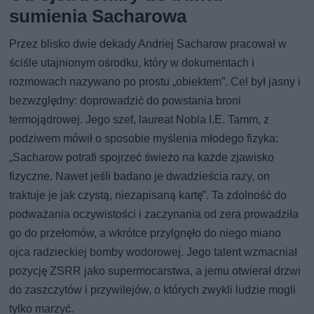
sumienia Sacharowa
Przez blisko dwie dekady Andriej Sacharow pracował w
ściśle utajnionym ośrodku, który w dokumentach i
rozmowach nazywano po prostu „obiektem”. Cel był jasny i
bezwzględny: doprowadzić do powstania broni
termojądrowej. Jego szef, laureat Nobla I.E. Tamm, z
podziwem mówił o sposobie myślenia młodego fizyka:
„Sacharow potrafi spojrzeć świeżo na każde zjawisko
fizyczne. Nawet jeśli badano je dwadzieścia razy, on
traktuje je jak czystą, niezapisaną kartę”. Ta zdolność do
podważania oczywistości i zaczynania od zera prowadziła
go do przełomów, a wkrótce przylgnęło do niego miano
ojca radzieckiej bomby wodorowej. Jego talent wzmacniał
pozycję ZSRR jako supermocarstwa, a jemu otwierał drzwi
do zaszczytów i przywilejów, o których zwykli ludzie mogli
tylko marzyć.