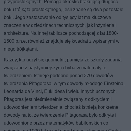
przyprostokątnych. Pomaga określić brakującą długość
boku trójkąta prostokątnego, jeśli znane są dwa pozostałe
boki. Jego zastosowanie od tysięcy lat ma kluczowe
znaczenie w dziedzinach technicznych, jak inżynieria i
architektura. Na innej tabliczce pochodzącej z lat 1800-
1600 p.n.e. również znajduje się kwadrat z wpisanymi w
niego trójkątami.
Każdy, kto uczył się geometrii, pamięta ze szkoły zadania
związane z najsłynniejszym chyba w matematyce
twierdzeniem. Istnieje podobno ponad 370 dowodów
twierdzenia Pitagorasa, w tym dowody młodego Einsteina,
Leonarda da Vinci, Euklidesa i wielu innych uczonych.
Pitagoras jest nieśmiertelnie związany z odkryciem i
udowodnieniem twierdzenia, chociaż istnieją konkretne
dowody na to, że twierdzenie Pitagorasa było odkryte i
udowodnione przez matematyków babilońskich co
najmniej na 1000 lat przed narodzinami sławnego Greka.