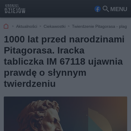
MENU
Fa
Szu
ceb
kaj
Aktualności
Ciekawostki
Twierdzenie Pitagorasa - plagia
ook
1000 lat przed narodzinami
Pitagorasa. Iracka
tabliczka IM 67118 ujawnia
prawdę o słynnym
twierdzeniu