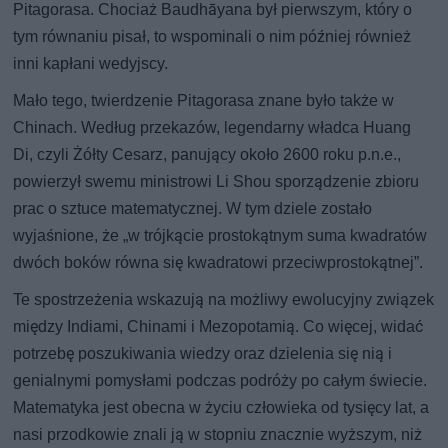
Pitagorasa. Chociaż Baudhāyana był pierwszym, który o
tym równaniu pisał, to wspominali o nim później również
inni kapłani wedyjscy.
Mało tego, twierdzenie Pitagorasa znane było także w
Chinach. Według przekazów, legendarny władca Huang
Di, czyli Żółty Cesarz, panujący około 2600 roku p.n.e.,
powierzył swemu ministrowi Li Shou sporządzenie zbioru
prac o sztuce matematycznej. W tym dziele zostało
wyjaśnione, że „w trójkącie prostokątnym suma kwadratów
dwóch boków równa się kwadratowi przeciwprostokątnej”.
Te spostrzeżenia wskazują na możliwy ewolucyjny związek
między Indiami, Chinami i Mezopotamią. Co więcej, widać
potrzebę poszukiwania wiedzy oraz dzielenia się nią i
genialnymi pomysłami podczas podróży po całym świecie.
Matematyka jest obecna w życiu człowieka od tysięcy lat, a
nasi przodkowie znali ją w stopniu znacznie wyższym, niż