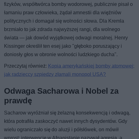
fizyków, współtwórca bomby wodorowej, publicznie pisał o
łamaniu praw człowieka, żądał amnestii dla więźniów
politycznych i domagał się wolności słowa. Dla Kremla
brzmiało to jak zdrada najwyższej rangi, dla wolnego
świata — jak dowód wyjątkowej odwagi moralnej. Henry
Kissinger określił ten esej jako "głęboko poruszający i
doniosły głos w obronie wolności ludzkiego ducha".
Przeczytaj również:
Kopia amerykańskiej bomby atomowej:
jak radzieccy szpiedzy złamali monopol USA?
Odwaga Sacharowa i Nobel za
prawdę
Sacharow wyróżniał się żelazną konsekwencją i odwagą,
która potrafiła zaskoczyć nawet innych dysydentów. Gdy
wielu ograniczało się do aluzji i półsłówek, on mówił
wprost: interwencję w Afganistanie nazywał agresją, a