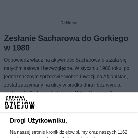
Zesłanie Sacharowa do Gorkiego
w 1980
Odpowiedź władz na aktywność Sacharowa okazała się
natychmiastowa i bezwzględna. W styczniu 1980 roku, po
jednoznacznym sprzeciwie wobec inwazji na Afganistan,
został zatrzymany na ulicy w środku dnia i bez wyroku
zesłany do Gorkiego (dzisiejszy Niżny Nowogród).
Towarzyszyła mu lojalna żona, Jelena Bonner.
Równocześnie odebrano mu wszystkie tytuły, odznaczenia
i ordery, które wcześniej z dumą przyjmował z rąk
Drogi Użytkowniku,
komunistycznych dygnitarzy. Trafił do pełnej izolacji –
Na naszej stronie kronikidziejow.pl, my oraz naszych 1162
odcięty od telefonu, znajomych i materiałów potrzebnych do