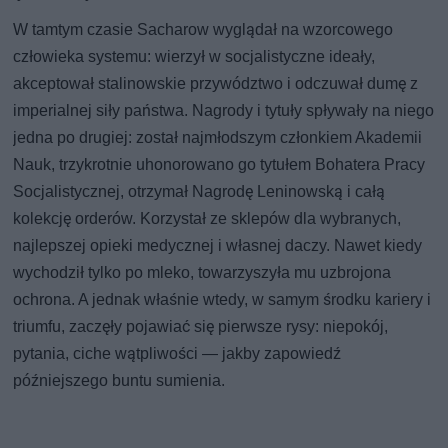
W tamtym czasie Sacharow wyglądał na wzorcowego
człowieka systemu: wierzył w socjalistyczne ideały,
akceptował stalinowskie przywództwo i odczuwał dumę z
imperialnej siły państwa. Nagrody i tytuły spływały na niego
jedna po drugiej: został najmłodszym członkiem Akademii
Nauk, trzykrotnie uhonorowano go tytułem Bohatera Pracy
Socjalistycznej, otrzymał Nagrodę Leninowską i całą
kolekcję orderów. Korzystał ze sklepów dla wybranych,
najlepszej opieki medycznej i własnej daczy. Nawet kiedy
wychodził tylko po mleko, towarzyszyła mu uzbrojona
ochrona. A jednak właśnie wtedy, w samym środku kariery i
triumfu, zaczęły pojawiać się pierwsze rysy: niepokój,
pytania, ciche wątpliwości — jakby zapowiedź
późniejszego buntu sumienia.