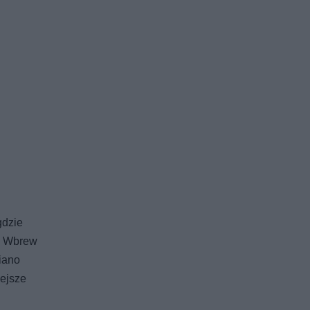
gdzie
u. Wbrew
iano
iejsze