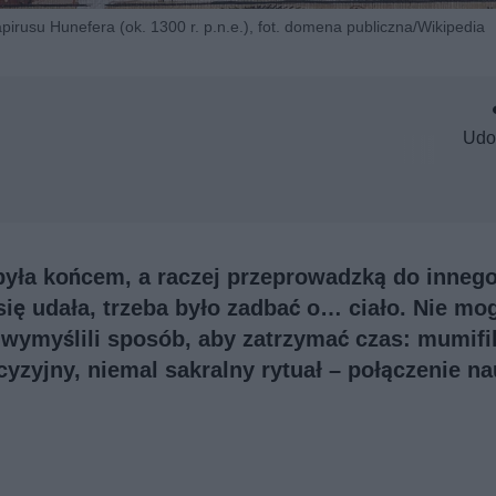
rusu Hunefera (ok. 1300 r. p.n.e.), fot. domena publiczna/Wikipedia
Udo
 była końcem, a raczej przeprowadzką do inneg
ię udała, trzeba było zadbać o… ciało. Nie mog
e wymyślili sposób, aby zatrzymać czas: mumifi
yzyjny, niemal sakralny rytuał – połączenie na