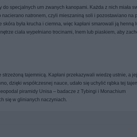
ały do specjalnych urn zwanych kanopami. Każda z nich miała s
 nacierano natronem, czyli mieszaniną soli i pozostawiano na
e skóra była krucha i ciemna, więc kapłani smarowali ją henną 
wnętrze ciała wypełniano trocinami, lnem lub piaskiem, aby zac
strzeżoną tajemnicą. Kapłani przekazywali wiedzę ustnie, a je
no, dzięki współczesnej nauce, udało się uchylić rąbka tej taje
nieopodal piramidy Unisa – badacze z Tybingi i Monachium
ch się w glinianych naczyniach.