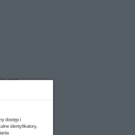
szą mieć
ęc
odsuwała
e
my dostęp i
 funkcję
lne identyfikatory,
iania
czątek