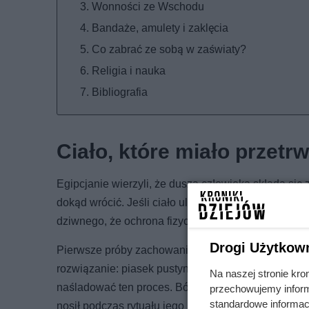
Wonności ze Wschodu
Bandaże, amulety i zaklęcia
Co zabrać ze sobą w zaświaty?
Religia i nauka
Bibliografia
Ciało, które miało przetr
Egipcjanie wierzyli, że dusza człowieka składa się
dokąd wrócić. Jeśli ciało uległo zniszczeniu, dusza
dziwnego, że ochrona fizycznej powłoki stała się jedn
Drogi Użytkow
Pierwsze próby zachowania ciała w dobrym stanie p
rozwiązanie: piasek pustyni wysuszał zwłoki, zapo
Na naszej stronie kro
naśladować ten proces. Bóg Anubis o głowie szakal
przechowujemy informa
standardowe informac
nosił podczas rytuału jego maskę. Zgodnie z mitem