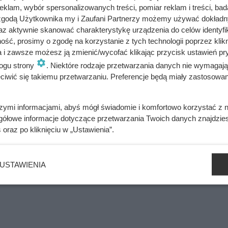
klam, wybór spersonalizowanych treści, pomiar reklam i treści, bad
ości.
 zgodą Użytkownika my i Zaufani Partnerzy możemy używać dokład
az aktywnie skanować charakterystykę urządzenia do celów identyfi
ść, prosimy o zgodę na korzystanie z tych technologii poprzez klikn
a i zawsze możesz ją zmienić/wycofać klikając przycisk ustawień pr
ogu strony
. Niektóre rodzaje przetwarzania danych nie wymagaj
iwić się takiemu przetwarzaniu. Preferencje będą miały zastosowania
le ten diament istnieje naprawdę. Ważył 112 karatów i niszczył
szymi informacjami, abyś mógł świadomie i komfortowo korzystać z
gółowe informacje dotyczące przetwarzania Twoich danych znajdzi
ywali z rąk do rąk. Niewiarygodne losy słynnej skandalistki
s
oraz po kliknięciu w „Ustawienia”.
USTAWIENIA