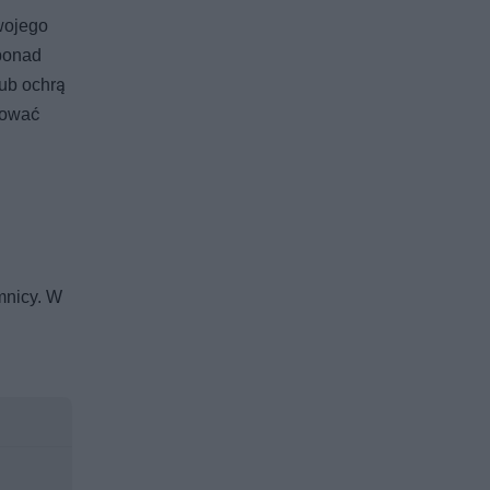
wojego
 ponad
lub ochrą
hować
j
mnicy. W