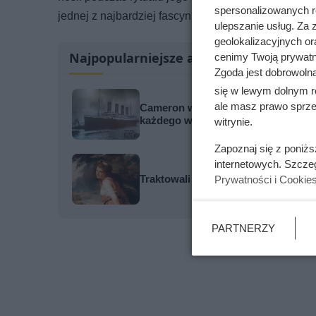
spersonalizowanych re
jednej z najbardziej fascynujących praktyk starożytn
ulepszanie usług. Za
geolokalizacyjnych or
Najpopularniejsze artykuły
cenimy Twoją prywatno
Zgoda jest dobrowoln
się w lewym dolnym r
ale masz prawo sprzec
Cameron wymyślił „Serce Oceanu”, a
każdego właściciela
witrynie.
Zapoznaj się z poniż
internetowych. Szcze
Traktowali ją jak zabawkę i przekaz
Prywatności i Cookie
PARTNERZY