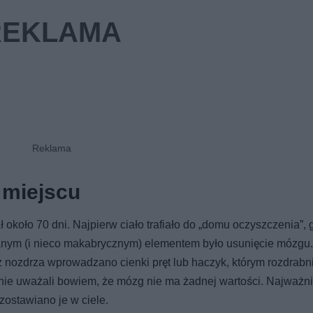
 miejscu
ł około 70 dni. Najpierw ciało trafiało do „domu oczyszczenia”, 
nanym (i nieco makabrycznym) elementem było usunięcie mózg
z nozdrza wprowadzano cienki pręt lub haczyk, którym rozdrabn
nie uważali bowiem, że mózg nie ma żadnej wartości. Najważn
zostawiano je w ciele.