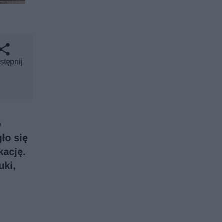
stępnij
o
ło się
kację.
uki,