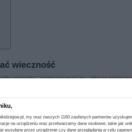
wać wieczność
 z kilku elementów – między innymi
ka
i
ba
– które po śmierci mu
 traciła dom, a człowiek skazany był na wieczną tułaczkę. Nic wi
ym z filarów egipskiej religii.
niku,
ojawiły się już około 2800 roku p.n.e. Początkowo to natura p
biegając ich rozkładowi. Z czasem Egipcjanie zaczęli świadomi
nikidziejow.pl, my oraz naszych 1160 zaufanych partnerów uzyskuje
a uznawany był za wynalazcę mumifikacji, a kapłan pełniący tę
cje na urządzeniu oraz przetwarzamy dane osobowe, takie jak unika
je wysyłane przez urządzenie czy dane przeglądania w celu zapewn
, to właśnie Anubis zabalsamował ciało boga Ozyrysa, dając po