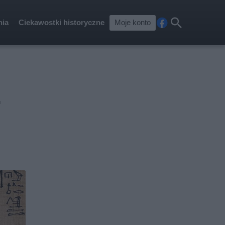
nia
Ciekawostki historyczne
Moje konto
Fa
Szu
ceb
kaj
ook
.