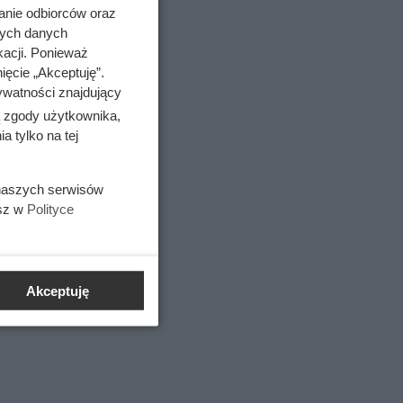
anie odbiorców oraz
nych danych
kacji. Ponieważ
ięcie „Akceptuję”.
ywatności znajdujący
ą zgody użytkownika,
o
 tylko na tej
 naszych serwisów
esz w
Polityce
Akceptuję