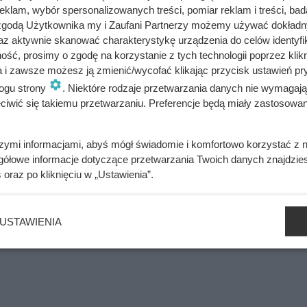
klam, wybór spersonalizowanych treści, pomiar reklam i treści, bad
 zgodą Użytkownika my i Zaufani Partnerzy możemy używać dokład
az aktywnie skanować charakterystykę urządzenia do celów identyfi
ść, prosimy o zgodę na korzystanie z tych technologii poprzez klikn
a i zawsze możesz ją zmienić/wycofać klikając przycisk ustawień pr
ogu strony
. Niektóre rodzaje przetwarzania danych nie wymagaj
o Szczerbcu nie trzyma się kupy. Ten szczegół zdradza wszystk
iwić się takiemu przetwarzaniu. Preferencje będą miały zastosowania
szymi informacjami, abyś mógł świadomie i komfortowo korzystać z
le uciec przed starszą o 30 lat Anną. Ten polski król był wielką
gółowe informacje dotyczące przetwarzania Twoich danych znajdzi
s
oraz po kliknięciu w „Ustawienia”.
USTAWIENIA