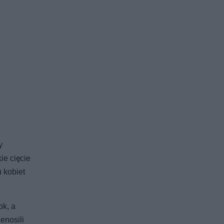
y
ie cięcie
 kobiet
ok, a
enosili