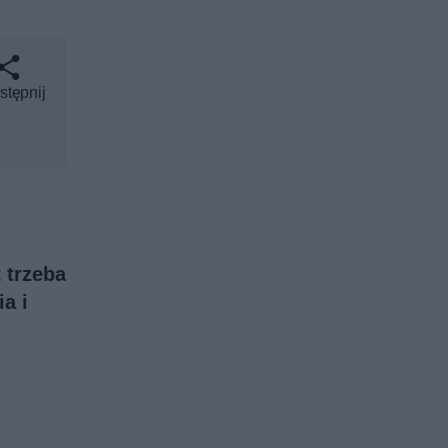
stępnij
 trzeba
a i