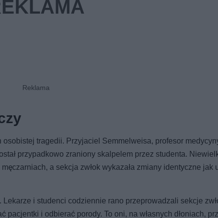
oczy
h osobistej tragedii. Przyjaciel Semmelweisa, profesor medycyn
ostał przypadkowo zraniony skalpelem przez studenta. Niewielk
w męczarniach, a sekcja zwłok wykazała zmiany identyczne jak u
 Lekarze i studenci codziennie rano przeprowadzali sekcje zwł
 pacjentki i odbierać porody. To oni, na własnych dłoniach, prz