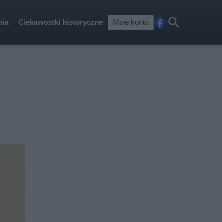
nia
Ciekawostki historyczne
Moje konto
Fa
Szu
ceb
kaj
ook