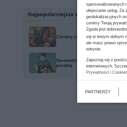
spersonalizowanych re
ulepszanie usług. Za
Najpopularniejsze artykuły
geolokalizacyjnych or
cenimy Twoją prywatno
Zgoda jest dobrowoln
się w lewym dolnym r
Chrobry zdobył Kijów, ale legenda 
ale masz prawo sprzec
witrynie.
Zapoznaj się z poniż
Sprowadzał prostytutki na Wawel, by
porażką
internetowych. Szcze
Prywatności i Cookie
PARTNERZY