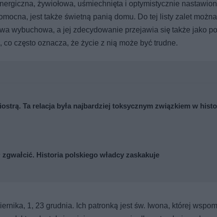
nergiczna, żywiołowa, uśmiechnięta i optymistycznie nastawio
i pomocna, jest także świetną panią domu. Do tej listy zalet możn
bywa wybuchowa, a jej zdecydowanie przejawia się także jako po
, co często oznacza, że życie z nią może być trudne.
iostrą. Ta relacja była najbardziej toksycznym związkiem w histo
ł zgwałcić. Historia polskiego władcy zaskakuje
rnika, 1, 23 grudnia. Ich patronką jest św. Iwona, której wspo