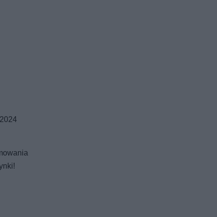
 2024
jmowania
ynki!