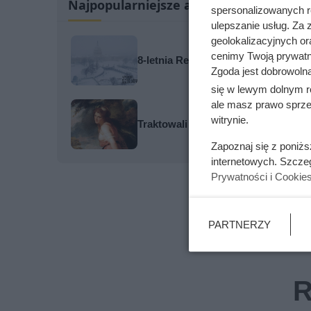
Najpopularniejsze artykuły
spersonalizowanych re
ulepszanie usług. Za
geolokalizacyjnych or
cenimy Twoją prywatno
8-letnia Relisha zapadła się pod zi
Zgoda jest dobrowoln
się w lewym dolnym r
ale masz prawo sprzec
witrynie.
Traktowali ją jak zabawkę i przekaz
Zapoznaj się z poniż
internetowych. Szcze
Prywatności i Cookie
PARTNERZY