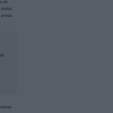
na do
a dodać
 prostu
rii
mnienie