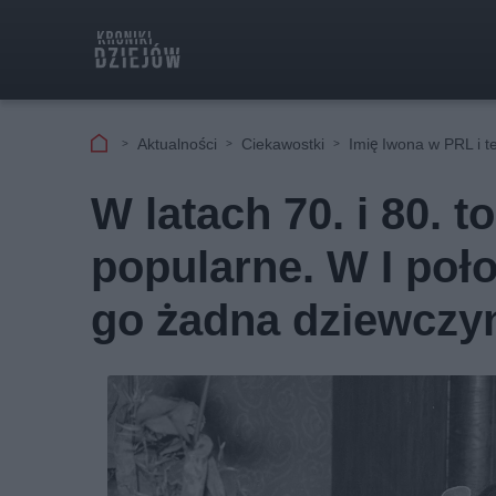
Aktualności
Ciekawostki
Imię Iwona w PRL i t
W latach 70. i 80. t
popularne. W I poło
go żadna dziewczy