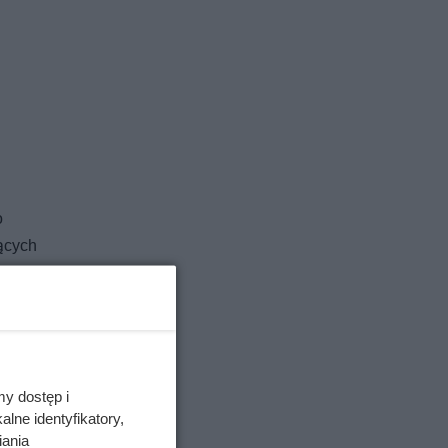
o
ących
cznie
rszych
azem z
my dostęp i
lne identyfikatory,
iania