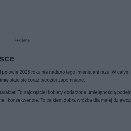
lsce
W I połowie 2025 roku nie nadano tego imienia ani razu. W całym
 imię staje się coraz bardziej zapomniane.
charakter. To najczęściej kobiety obdarzone umiejętnością pode
ane i konsekwentne. To całkiem dobra wróżba dla małej dziewcz