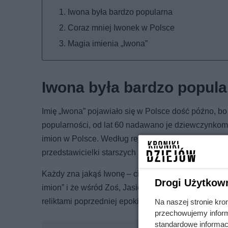
Iwona była bardzo popularna
Coraz mniej Iwonek w Polsce
Magia imienia „Iwona”
Iwona była bardzo popula
Imię „Iwona” pojawiało się w Polsce dość późno, 
popularności, od lat 60 nadawano je dziewczynkom 
imion w Polsce. Według rejestru Pesel na styczeń 2
przedstawicielki starszych pokoleń.
Każdy zna jakąś Iwonę – ciocię, babcię, nauczycielk
Drogi Użytkow
imion” i że wśród Zoś, Jasiów i Antosiów nie pojawi
reliktami poprzedniej epoki, jak saturatory do wody
Na naszej stronie kro
przechowujemy informa
standardowe informac