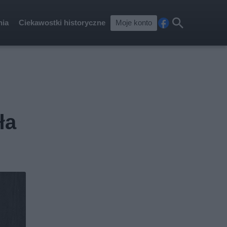
nia
Ciekawostki historyczne
Moje konto
Fa
Szu
ceb
kaj
ook
ła