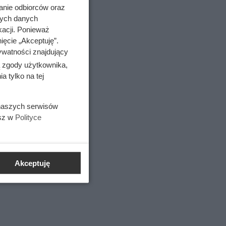
anie odbiorców oraz
nych danych
kacji. Ponieważ
ięcie „Akceptuję”.
iesiąc
ywatności znajdujący
ą zgody użytkownika,
 tylko na tej
 naszych serwisów
esz w
Polityce
Akceptuję