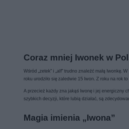
Coraz mniej Iwonek w Po
Wśród „zetek” i „alf” trudno znaleźć małą Iwonkę. 
roku urodziło się zaledwie 15 Iwon. Z roku na rok to
A przecież każdy zna jakąś Iwonę i jej energiczny 
szybkich decyzji, które lubią działać, są zdecydow
Magia imienia „Iwona”