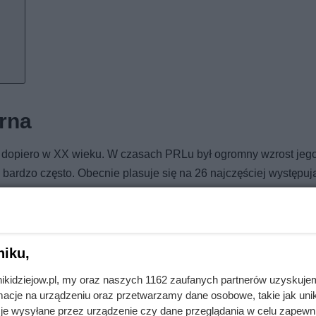
rna
bo dopiero w XX wieku. W czasach PRLu był ogromny wzrost jeg
bardzo często. Obecnie plasuje się na 26 najczęściej występuj
025, imię Iwona nosi 231749 kobiet. Są to niestety prawie wyłą
ę, teściową. Aż dziwne, że nie wróciło na fali popularności „sta
niku,
ają się także Iwony. Czyżby to imię miało odejść w niepamięć r
 sodowej i rower Wigry?
nikidziejow.pl, my oraz naszych 1162 zaufanych partnerów uzyskuje
cje na urządzeniu oraz przetwarzamy dane osobowe, takie jak unika
je wysyłane przez urządzenie czy dane przeglądania w celu zapewn