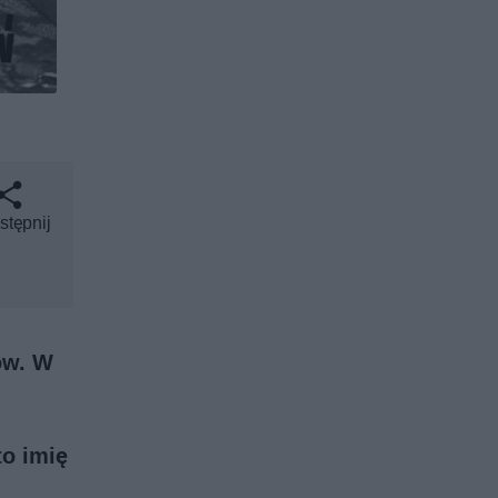
stępnij
ów. W
to imię