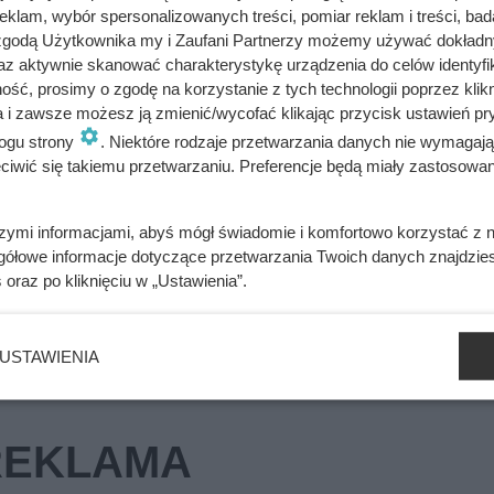
klam, wybór spersonalizowanych treści, pomiar reklam i treści, bad
 zgodą Użytkownika my i Zaufani Partnerzy możemy używać dokład
az aktywnie skanować charakterystykę urządzenia do celów identyfi
ść, prosimy o zgodę na korzystanie z tych technologii poprzez klikn
emię. Telefon od fałszywego lekarza opóźnił śledztwo o prawie m
a i zawsze możesz ją zmienić/wycofać klikając przycisk ustawień pr
ogu strony
. Niektóre rodzaje przetwarzania danych nie wymagaj
iwić się takiemu przetwarzaniu. Preferencje będą miały zastosowania
ywali z rąk do rąk. Niewiarygodne losy słynnej skandalistki
szymi informacjami, abyś mógł świadomie i komfortowo korzystać z
gółowe informacje dotyczące przetwarzania Twoich danych znajdzi
s
oraz po kliknięciu w „Ustawienia”.
USTAWIENIA