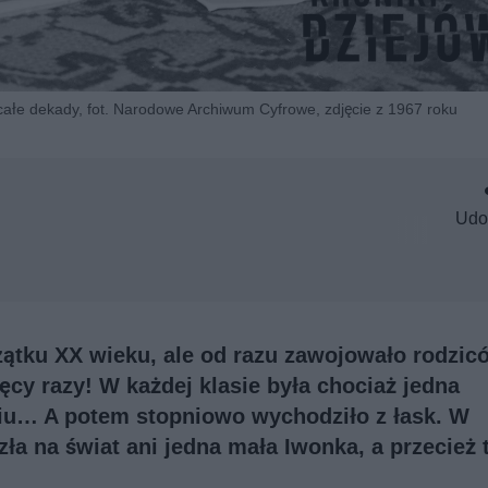
całe dekady, fot. Narodowe Archiwum Cyfrowe, zdjęcie z 1967 roku
Udo
zątku XX wieku, ale od razu zawojowało rodzic
ęcy razy! W każdej klasie była chociaż jedna
iu… A potem stopniowo wychodziło z łask. W
ła na świat ani jedna mała Iwonka, a przecież 