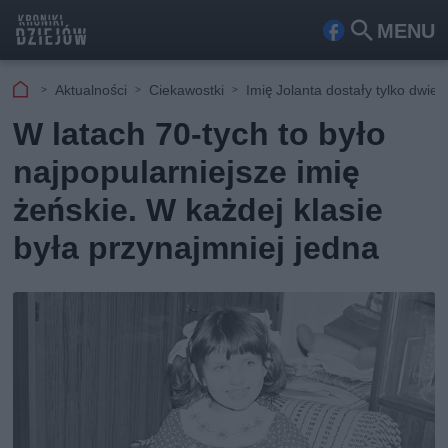
MENU
Fa
Szu
ceb
kaj
Aktualności
Ciekawostki
Imię Jolanta dostały tylko dwie
ook
W latach 70-tych to było
najpopularniejsze imię
żeńskie. W każdej klasie
była przynajmniej jedna