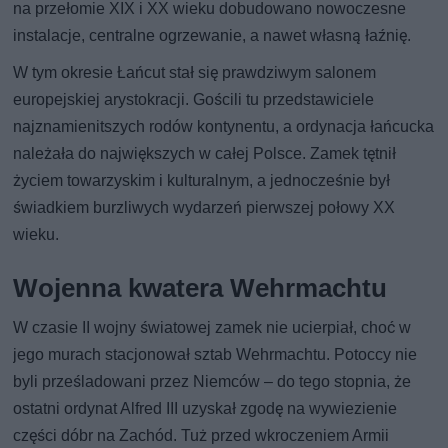
na przełomie XIX i XX wieku dobudowano nowoczesne
instalacje, centralne ogrzewanie, a nawet własną łaźnię.
W tym okresie Łańcut stał się prawdziwym salonem
europejskiej arystokracji. Gościli tu przedstawiciele
najznamienitszych rodów kontynentu, a ordynacja łańcucka
należała do największych w całej Polsce. Zamek tętnił
życiem towarzyskim i kulturalnym, a jednocześnie był
świadkiem burzliwych wydarzeń pierwszej połowy XX
wieku.
Wojenna kwatera Wehrmachtu
W czasie II wojny światowej zamek nie ucierpiał, choć w
jego murach stacjonował sztab Wehrmachtu. Potoccy nie
byli prześladowani przez Niemców – do tego stopnia, że
ostatni ordynat Alfred III uzyskał zgodę na wywiezienie
części dóbr na Zachód. Tuż przed wkroczeniem Armii