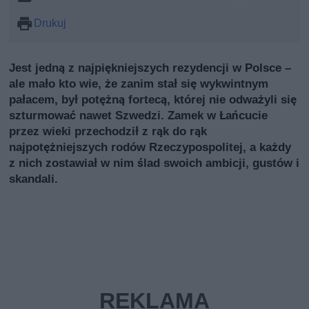
Drukuj
Jest jedną z najpiękniejszych rezydencji w Polsce –
ale mało kto wie, że zanim stał się wykwintnym
pałacem, był potężną fortecą, której nie odważyli się
szturmować nawet Szwedzi. Zamek w Łańcucie
przez wieki przechodził z rąk do rąk
najpotężniejszych rodów Rzeczypospolitej, a każdy
z nich zostawiał w nim ślad swoich ambicji, gustów i
skandali.