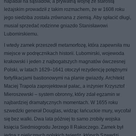
napadał na sąsiadów, a prywatną wojnę ze starostą
leżajskim prowadził z takim rozmachem, że w 1608 roku
jego siedziba została zrównana z ziemią. Aby spłacić długi,
musiał sprzedać rodzinne gniazdo Stanisławowi
Lubomirskiemu.
I wtedy zamek przeszedł metamorfozę, która zapewniła mu
miejsce w podręcznikach historii. Lubomirski, wojewoda
krakowski i jeden z najbogatszych magnatów ówczesnej
Polski, w latach 1629–1641 otoczył rezydencję potężnymi
fortyfikacjami bastionowymi na planie gwiazdy. Architekt
Maciej Trapola zaprojektował pałac, a inżynier Krzysztof
Mieroszewski – system obronny, który zdał egzamin w
najbardziej dramatycznych momentach. W 1655 roku
szwedzki generał Douglas, widząc łańcuckie mury, wycofał
się bez walki. Dwa lata później to samo zrobiły wojska
księcia Siedmiogrodu Jerzego II Rakoczego. Zamek był
jedną z nielicznych polskich twierdz, których Szwedzi