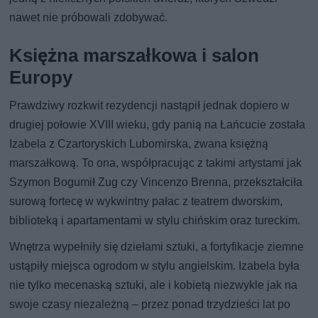
nawet nie próbowali zdobywać.
Księżna marszałkowa i salon
Europy
Prawdziwy rozkwit rezydencji nastąpił jednak dopiero w
drugiej połowie XVIII wieku, gdy panią na Łańcucie została
Izabela z Czartoryskich Lubomirska, zwana księżną
marszałkową. To ona, współpracując z takimi artystami jak
Szymon Bogumił Zug czy Vincenzo Brenna, przekształciła
surową fortecę w wykwintny pałac z teatrem dworskim,
biblioteką i apartamentami w stylu chińskim oraz tureckim.
Wnętrza wypełniły się dziełami sztuki, a fortyfikacje ziemne
ustąpiły miejsca ogrodom w stylu angielskim. Izabela była
nie tylko mecenaską sztuki, ale i kobietą niezwykle jak na
swoje czasy niezależną – przez ponad trzydzieści lat po