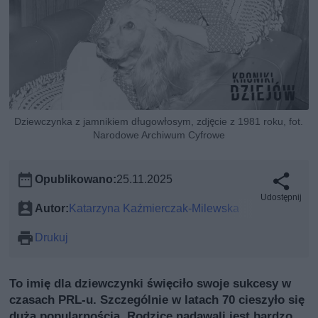
Dziewczynka z jamnikiem długowłosym, zdjęcie z 1981 roku, fot.
Narodowe Archiwum Cyfrowe
Opublikowano:
25.11.2025
Udostępnij
Autor:
Katarzyna Kaźmierczak-Milewska
Drukuj
To imię dla dziewczynki święciło swoje sukcesy w
czasach PRL-u. Szczególnie w latach 70 cieszyło się
dużą popularnością. Rodzice nadawali jest bardzo