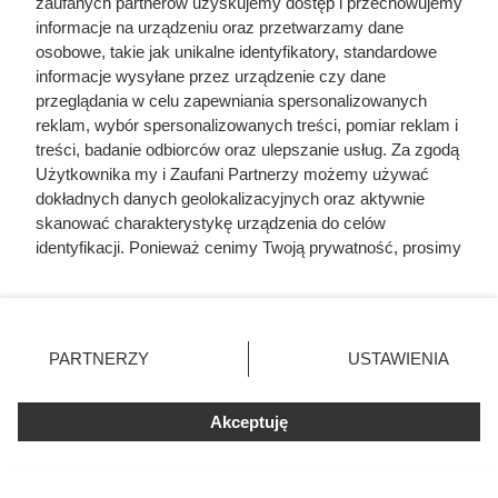
Niezwykła legenda powiązana z wieżą w
zaufanych partnerów uzyskujemy dostęp i przechowujemy
Kwidzynie
informacje na urządzeniu oraz przetwarzamy dane
osobowe, takie jak unikalne identyfikatory, standardowe
informacje wysyłane przez urządzenie czy dane
Zabawki z piekła rodem. Tymi horrorkami bawiły
przeglądania w celu zapewniania spersonalizowanych
się nasze babcie
reklam, wybór spersonalizowanych treści, pomiar reklam i
treści, badanie odbiorców oraz ulepszanie usług. Za zgodą
Użytkownika my i Zaufani Partnerzy możemy używać
dokładnych danych geolokalizacyjnych oraz aktywnie
skanować charakterystykę urządzenia do celów
identyfikacji. Ponieważ cenimy Twoją prywatność, prosimy
o zgodę na korzystanie z tych technologii poprzez
kliknięcie „Akceptuję”. Zgoda jest dobrowolna i zawsze
możesz ją zmienić/wycofać klikając przycisk ustawień
prywatności znajdujący się w lewym dolnym rogu strony
PARTNERZY
USTAWIENIA
. Niektóre rodzaje przetwarzania danych nie wymagają
zgody użytkownika, ale masz prawo sprzeciwić się
Akceptuję
takiemu przetwarzaniu. Preferencje będą miały
zastosowania tylko na tej witrynie.
Zapoznaj się z poniższymi informacjami, abyś mógł