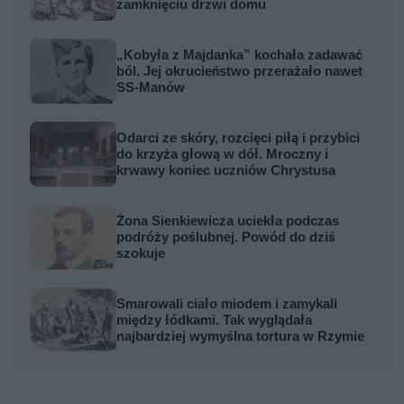
zamknięciu drzwi domu
„Kobyła z Majdanka” kochała zadawać
ból. Jej okrucieństwo przerażało nawet
SS-Manów
Odarci ze skóry, rozcięci piłą i przybici
do krzyża głową w dół. Mroczny i
krwawy koniec uczniów Chrystusa
Żona Sienkiewicza uciekła podczas
podróży poślubnej. Powód do dziś
szokuje
Smarowali ciało miodem i zamykali
między łódkami. Tak wyglądała
najbardziej wymyślna tortura w Rzymie