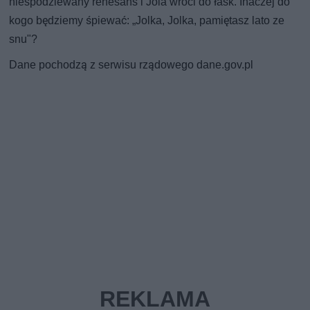
niespodziewany renesans i Jola wróci do łask. Inaczej do
kogo będziemy śpiewać: „Jolka, Jolka, pamiętasz lato ze
snu"?
Dane pochodzą z serwisu rządowego dane.gov.pl