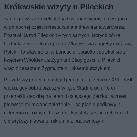
Królewskie wizyty u Pileckich
Zanim powstał zamek, który dziś podziwiamy, na wzgórzu
w północnej części miasta istniała drewniana warownia.
Postawił ją ród Pileckich – tych samych, których córka
Elżbieta została trzecią żoną Władysława Jagiełły i królową
Polski. To właśnie tu, w Łańcucie, Jagiełło spotykał się z
księciem Witoldem, a Zygmunt Stary gościł u Pileckich
wraz z cesarzem Zygmuntem Luksemburczykiem.
Prawdziwy przełom nastąpił jednak na przełomie XVI i XVII
wieku, gdy dobra przeszły w ręce Stadnickich. To oni
przenieśli siedzibę na teren dzisiejszego zamku i wznieśli
pierwsze murowane założenie – na planie podkowy, z
czterema narożnymi basztami. Niestety, właściciel okazał
się większym awanturnikiem niż budowniczym.