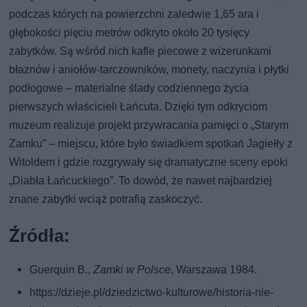
podczas których na powierzchni zaledwie 1,65 ara i
głębokości pięciu metrów odkryto około 20 tysięcy
zabytków. Są wśród nich kafle piecowe z wizerunkami
błaznów i aniołów-tarczowników, monety, naczynia i płytki
podłogowe – materialne ślady codziennego życia
pierwszych właścicieli Łańcuta. Dzięki tym odkryciom
muzeum realizuje projekt przywracania pamięci o „Starym
Zamku” – miejscu, które było świadkiem spotkań Jagiełły z
Witoldem i gdzie rozgrywały się dramatyczne sceny epoki
„Diabła Łańcuckiego”. To dowód, że nawet najbardziej
znane zabytki wciąż potrafią zaskoczyć.
Źródła:
Guerquin B.,
Zamki w Polsce
, Warszawa 1984.
https://dzieje.pl/dziedzictwo-kulturowe/historia-nie-