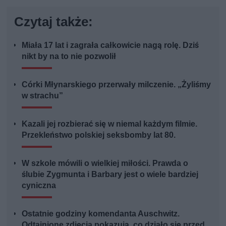
Czytaj także:
Miała 17 lat i zagrała całkowicie nagą rolę. Dziś
nikt by na to nie pozwolił
Córki Młynarskiego przerwały milczenie. „Żyliśmy
w strachu”
Kazali jej rozbierać się w niemal każdym filmie.
Przekleństwo polskiej seksbomby lat 80.
W szkole mówili o wielkiej miłości. Prawda o
ślubie Zygmunta i Barbary jest o wiele bardziej
cyniczna
Ostatnie godziny komendanta Auschwitz.
Odtajnione zdjęcia pokazują, co działo się przed