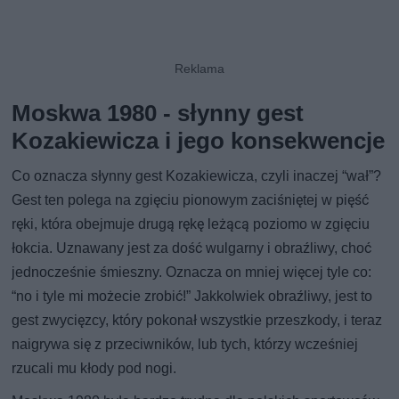
Moskwa 1980 - słynny gest
Kozakiewicza i jego konsekwencje
Co oznacza słynny gest Kozakiewicza, czyli inaczej “wał”?
Gest ten polega na zgięciu pionowym zaciśniętej w pięść
ręki, która obejmuje drugą rękę leżącą poziomo w zgięciu
łokcia. Uznawany jest za dość wulgarny i obraźliwy, choć
jednocześnie śmieszny. Oznacza on mniej więcej tyle co:
“no i tyle mi możecie zrobić!” Jakkolwiek obraźliwy, jest to
gest zwycięzcy, który pokonał wszystkie przeszkody, i teraz
naigrywa się z przeciwników, lub tych, którzy wcześniej
rzucali mu kłody pod nogi.