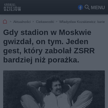
MENU
Fa
Szu
ceb
kaj
Aktualności
Ciekawostki
Władysław Kozakiewicz: kariera
ook
Gdy stadion w Moskwie
gwizdał, on tym. Jeden
gest, który zabolał ZSRR
bardziej niż porażka.