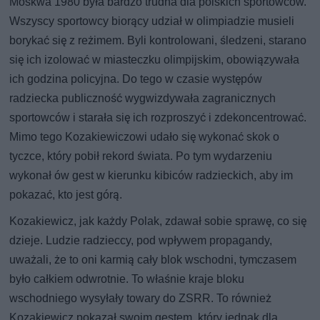
Moskwa 1980 była bardzo trudna dla polskich sportowców.
Wszyscy sportowcy biorący udział w olimpiadzie musieli
borykać się z reżimem. Byli kontrolowani, śledzeni, starano
się ich izolować w miasteczku olimpijskim, obowiązywała
ich godzina policyjna. Do tego w czasie występów
radziecka publiczność wygwizdywała zagranicznych
sportowców i starała się ich rozproszyć i zdekoncentrować.
Mimo tego Kozakiewiczowi udało się wykonać skok o
tyczce, który pobił rekord świata. Po tym wydarzeniu
wykonał ów gest w kierunku kibiców radzieckich, aby im
pokazać, kto jest górą.
Kozakiewicz, jak każdy Polak, zdawał sobie sprawę, co się
dzieje. Ludzie radzieccy, pod wpływem propagandy,
uważali, że to oni karmią cały blok wschodni, tymczasem
było całkiem odwrotnie. To właśnie kraje bloku
wschodniego wysyłały towary do ZSRR. To również
Kozakiewicz pokazał swoim gestem, który jednak dla