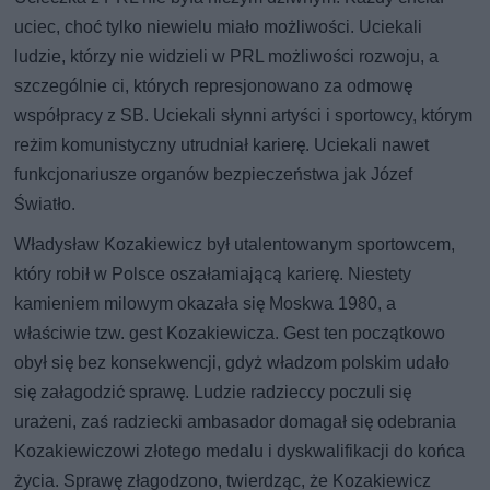
uciec, choć tylko niewielu miało możliwości. Uciekali
ludzie, którzy nie widzieli w PRL możliwości rozwoju, a
szczególnie ci, których represjonowano za odmowę
współpracy z SB. Uciekali słynni artyści i sportowcy, którym
reżim komunistyczny utrudniał karierę. Uciekali nawet
funkcjonariusze organów bezpieczeństwa jak Józef
Światło.
Władysław Kozakiewicz był utalentowanym sportowcem,
który robił w Polsce oszałamiającą karierę. Niestety
kamieniem milowym okazała się Moskwa 1980, a
właściwie tzw. gest Kozakiewicza. Gest ten początkowo
obył się bez konsekwencji, gdyż władzom polskim udało
się załagodzić sprawę. Ludzie radzieccy poczuli się
urażeni, zaś radziecki ambasador domagał się odebrania
Kozakiewiczowi złotego medalu i dyskwalifikacji do końca
życia. Sprawę złagodzono, twierdząc, że Kozakiewicz