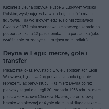
Kazimierz Deyna odbywał służbę w Ludowym Wojsku
Polskim, występując w barwach Legii, choć formalnie
figurował… na wojskowym etacie. Po Mistrzostwach
Świata w 1974 roku awansował ze starszego kaprala na
podporucznika, a 12 października – na porucznika (jako
wyróżnienie za zdobycie III miejsca na mundialu).
Deyna w Legii: mecze, gole i
transfer
Piłkarz miał okazję wystąpić w wielu spotkaniach Legii
Warszawa, będąc ważną postacią zespołu i godnie
reprezentując barwy klubu. Kazimierz Deyna po raz
pierwszy zagrał dla Legii 20 listopada 1966 roku, w meczu
przeciwko Ruchowi Chorzów. Na swoją premierową
bramkę w stołecznej drużynie nie musiał długo czekać —