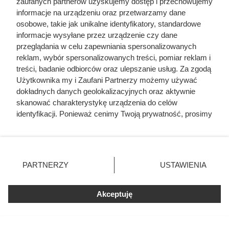
zaufanych partnerów uzyskujemy dostęp i przechowujemy
Ludowego Wojska Polskiego. Dopiero po występie na
informacje na urządzeniu oraz przetwarzamy dane
osobowe, takie jak unikalne identyfikatory, standardowe
mistrzostwach świata w 1978 roku otrzymał zgodę władz na
informacje wysyłane przez urządzenie czy dane
wyjazd z kraju. 22 listopada 1978 roku podpisał kontrakt z
przeglądania w celu zapewniania spersonalizowanych
Manchester City.
reklam, wybór spersonalizowanych treści, pomiar reklam i
treści, badanie odbiorców oraz ulepszanie usług. Za zgodą
Użytkownika my i Zaufani Partnerzy możemy używać
dokładnych danych geolokalizacyjnych oraz aktywnie
skanować charakterystykę urządzenia do celów
identyfikacji. Ponieważ cenimy Twoją prywatność, prosimy
o zgodę na korzystanie z tych technologii poprzez
kliknięcie „Akceptuję”. Zgoda jest dobrowolna i zawsze
możesz ją zmienić/wycofać klikając przycisk ustawień
prywatności znajdujący się w lewym dolnym rogu strony
PARTNERZY
USTAWIENIA
. Niektóre rodzaje przetwarzania danych nie wymagają
zgody użytkownika, ale masz prawo sprzeciwić się
Akceptuję
takiemu przetwarzaniu. Preferencje będą miały
zastosowania tylko na tej witrynie.
Zapoznaj się z poniższymi informacjami, abyś mógł