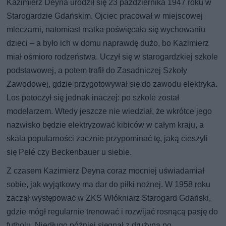
Kazimierz Deyna urodził się 23 października 1947 roku w
Starogardzie Gdańskim. Ojciec pracował w miejscowej
mleczarni, natomiast matka poświęcała się wychowaniu
dzieci – a było ich w domu naprawdę dużo, bo Kazimierz
miał ośmioro rodzeństwa. Uczył się w starogardzkiej szkole
podstawowej, a potem trafił do Zasadniczej Szkoły
Zawodowej, gdzie przygotowywał się do zawodu elektryka.
Los potoczył się jednak inaczej: po szkole został
modelarzem. Wtedy jeszcze nie wiedział, że wkrótce jego
nazwisko będzie elektryzować kibiców w całym kraju, a
skala popularności zacznie przypominać tę, jaką cieszyli
się Pelé czy Beckenbauer u siebie.
Z czasem Kazimierz Deyna coraz mocniej uświadamiał
sobie, jak wyjątkowy ma dar do piłki nożnej. W 1958 roku
zaczął występować w ZKS Włókniarz Starogard Gdański,
gdzie mógł regularnie trenować i rozwijać rosnącą pasję do
futbolu. Niedługo później sięgnął z drużyną po