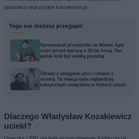
sportowca miał przykre konsekwencje.
Tego nie możesz przegapić
Sprowadzał prostytutki na Wawel, byle
uciec przed starszą o 30 lat Anną. Ten
polski król był wielką porażką
Zdrady z obojgiem płci i romans z
siostrą. Ta relacja była najbardziej
toksycznym związkiem w historii sztuki
Dlaczego Władysław Kozakiewicz
uciekł?
Ucieczka z PRL nie była niczym dziwnym. Każdy chciał