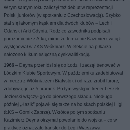
W tym samym roku zaliczył też debiut w reprezentacji
Polski juniorów (w spotkaniu z Czechosłowacją). Szybko
stał się łakomym kąskiem dla dwóch klubów – Lechii
Gdańsk i Arki Gdynia. Rodzice zawodnika podpisali
porozumienie z Arką, mimo że formalnie Kazimierz wciąż
występował w ZKS Włókniarz. W efekcie na piłkarza
nałożono kilkumiesięczną dyskwalifikację.
1966
– Deyna przeniósł się do Łodzi i zaczął trenować w
Łódzkim Klubie Sportowym. W październiku zadebiutował
w meczu z Włókniarzem Białystok i od razu zrobił furorę,
zdobywając aż 5 bramek. Po tym występie trener Leszek
Jezierski włączył go do pierwszego składu. Niedługo
później „Kazik” pojawił się także na boiskach polskiej I ligi
(ŁKS – Górnik Zabrze). Wkrótce po tym spotkaniu
Kazimierz Deyna otrzymał powołanie do wojska – co w
praktyce oznaczało transfer do Legii Warszawa.