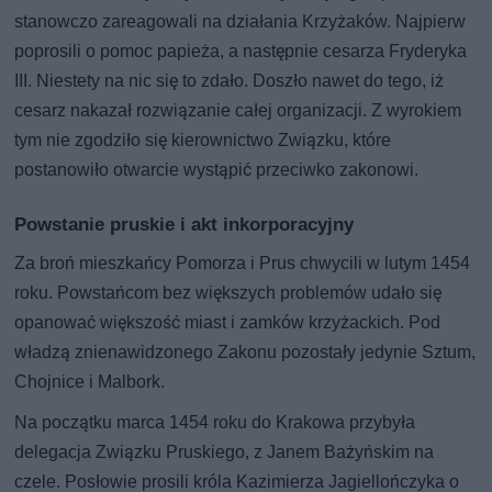
stanowczo zareagowali na działania Krzyżaków. Najpierw
poprosili o pomoc papieża, a następnie cesarza Fryderyka
III. Niestety na nic się to zdało. Doszło nawet do tego, iż
cesarz nakazał rozwiązanie całej organizacji. Z wyrokiem
tym nie zgodziło się kierownictwo Związku, które
postanowiło otwarcie wystąpić przeciwko zakonowi.
Powstanie pruskie i akt inkorporacyjny
Za broń mieszkańcy Pomorza i Prus chwycili w lutym 1454
roku. Powstańcom bez większych problemów udało się
opanować większość miast i zamków krzyżackich. Pod
władzą znienawidzonego Zakonu pozostały jedynie Sztum,
Chojnice i Malbork.
Na początku marca 1454 roku do Krakowa przybyła
delegacja Związku Pruskiego, z Janem Bażyńskim na
czele. Posłowie prosili króla Kazimierza Jagiellończyka o