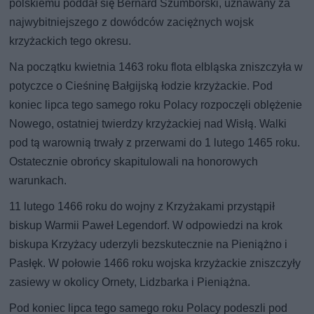
polskiemu poddał się Bernard Szumborski, uznawany za
najwybitniejszego z dowódców zaciężnych wojsk
krzyżackich tego okresu.
Na początku kwietnia 1463 roku flota elbląska zniszczyła w
potyczce o Cieśninę Bałgijską łodzie krzyżackie. Pod
koniec lipca tego samego roku Polacy rozpoczęli oblężenie
Nowego, ostatniej twierdzy krzyżackiej nad Wisłą. Walki
pod tą warownią trwały z przerwami do 1 lutego 1465 roku.
Ostatecznie obrońcy skapitulowali na honorowych
warunkach.
11 lutego 1466 roku do wojny z Krzyżakami przystąpił
biskup Warmii Paweł Legendorf. W odpowiedzi na krok
biskupa Krzyżacy uderzyli bezskutecznie na Pieniążno i
Pasłęk. W połowie 1466 roku wojska krzyżackie zniszczyły
zasiewy w okolicy Ornety, Lidzbarka i Pieniążna.
Pod koniec lipca tego samego roku Polacy podeszli pod