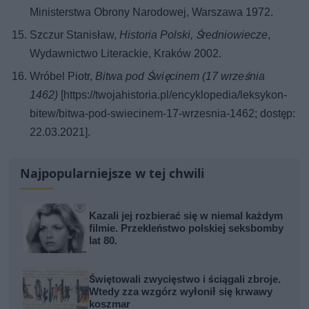
Ministerstwa Obrony Narodowej, Warszawa 1972.
Szczur Stanisław,
Historia Polski, Średniowiecze
,
Wydawnictwo Literackie, Kraków 2002.
Wróbel Piotr,
Bitwa pod Święcinem (17 września
1462)
[https://twojahistoria.pl/encyklopedia/leksykon-
bitew/bitwa-pod-swiecinem-17-wrzesnia-1462; dostęp:
22.03.2021].
Najpopularniejsze w tej chwili
Kazali jej rozbierać się w niemal każdym
filmie. Przekleństwo polskiej seksbomby
lat 80.
Świętowali zwycięstwo i ściągali zbroje.
Wtedy zza wzgórz wyłonił się krwawy
koszmar