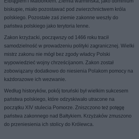
Elblągiem i Malborkiem. Ziemia warmińska, jako dominium
biskupie, miało pozostawać pod zwierzchnictwem króla
polskiego. Pozostałe zaś ziemie zakonne weszły do
państwa polskiego jako terytoria lenne.
Zakon krzyżacki, począwszy od 1466 roku tracił
samodzielność w prowadzeniu polityki zagranicznej. Wielki
mistrz zakonu nie mógł bez zgody władcy Polski
wypowiedzieć wojny chrześcijanom. Zakon został
zobowiązany dodatkowo do niesienia Polakom pomocy na
każdorazowe ich wezwanie.
Według historyków, pokój toruński był wielkim sukcesem
państwa polskiego, które odzyskiwało utracone na
początku XIV stulecia Pomorze. Zniszczono też potęgę
państwa zakonnego nad Bałtykiem. Krzyżaków zmuszono
do przeniesienia ich stolicy do Królewca.