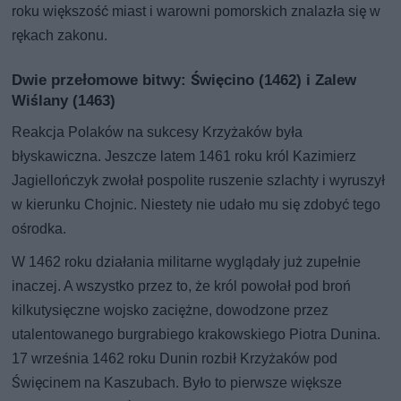
roku większość miast i warowni pomorskich znalazła się w
rękach zakonu.
Dwie przełomowe bitwy: Święcino (1462) i Zalew
Wiślany (1463)
Reakcja Polaków na sukcesy Krzyżaków była
błyskawiczna. Jeszcze latem 1461 roku król Kazimierz
Jagiellończyk zwołał pospolite ruszenie szlachty i wyruszył
w kierunku Chojnic. Niestety nie udało mu się zdobyć tego
ośrodka.
W 1462 roku działania militarne wyglądały już zupełnie
inaczej. A wszystko przez to, że król powołał pod broń
kilkutysięczne wojsko zaciężne, dowodzone przez
utalentowanego burgrabiego krakowskiego Piotra Dunina.
17 września 1462 roku Dunin rozbił Krzyżaków pod
Święcinem na Kaszubach. Było to pierwsze większe