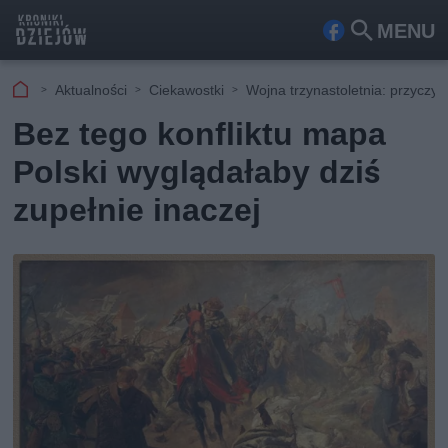
MENU
Fa
Szu
ceb
kaj
Aktualności
Ciekawostki
Wojna trzynastoletnia: przyczyny
ook
Bez tego konfliktu mapa
Polski wyglądałaby dziś
zupełnie inaczej