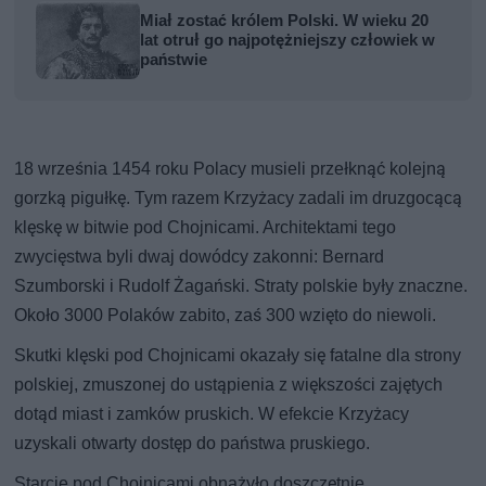
Miał zostać królem Polski. W wieku 20
lat otruł go najpotężniejszy człowiek w
państwie
18 września 1454 roku Polacy musieli przełknąć kolejną
gorzką pigułkę. Tym razem Krzyżacy zadali im druzgocącą
klęskę w bitwie pod Chojnicami. Architektami tego
zwycięstwa byli dwaj dowódcy zakonni: Bernard
Szumborski i Rudolf Żagański. Straty polskie były znaczne.
Około 3000 Polaków zabito, zaś 300 wzięto do niewoli.
Skutki klęski pod Chojnicami okazały się fatalne dla strony
polskiej, zmuszonej do ustąpienia z większości zajętych
dotąd miast i zamków pruskich. W efekcie Krzyżacy
uzyskali otwarty dostęp do państwa pruskiego.
Starcie pod Chojnicami obnażyło doszczętnie