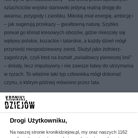
szlachciców wojsko stanowiło jedyną realną drogę do
awansu, przygody i zarobku. Mikołaj miał energię, ambicję i
– jak sugerują przekazy – gwałtowną naturę. Szybko
porwał go klimat kresowych obozów, gdzie mieszały się
wpływy polskie, kozackie i tatarskie, a każdy dzień mógł
przynieść niespodziewany zwrot. Służył jako żołnierz-
zagończyk, czyli ktoś na kształt „zwiadowcy pierwszej linii”
– śmiały, lecz impulsywny i nie zawsze łatwy do utrzymania
w ryzach. To właśnie taki typ człowieka mógł dokonać
czynu, o którym później mówiono przez lata.
Drogi Użytkowniku,
Na naszej stronie kronikidziejow.pl, my oraz naszych 1162