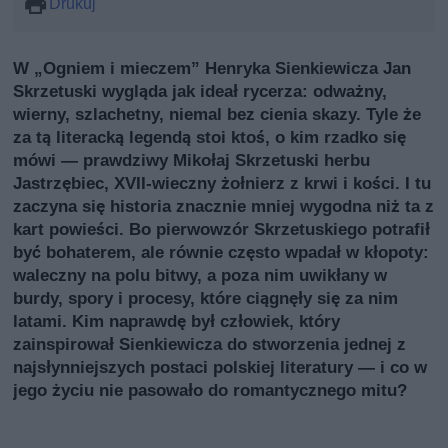
Drukuj
W „Ogniem i mieczem” Henryka Sienkiewicza Jan
Skrzetuski wygląda jak ideał rycerza: odważny,
wierny, szlachetny, niemal bez cienia skazy. Tyle że
za tą literacką legendą stoi ktoś, o kim rzadko się
mówi — prawdziwy Mikołaj Skrzetuski herbu
Jastrzębiec, XVII‑wieczny żołnierz z krwi i kości. I tu
zaczyna się historia znacznie mniej wygodna niż ta z
kart powieści. Bo pierwowzór Skrzetuskiego potrafił
być bohaterem, ale równie często wpadał w kłopoty:
waleczny na polu bitwy, a poza nim uwikłany w
burdy, spory i procesy, które ciągnęły się za nim
latami. Kim naprawdę był człowiek, który
zainspirował Sienkiewicza do stworzenia jednej z
najsłynniejszych postaci polskiej literatury — i co w
jego życiu nie pasowało do romantycznego mitu?