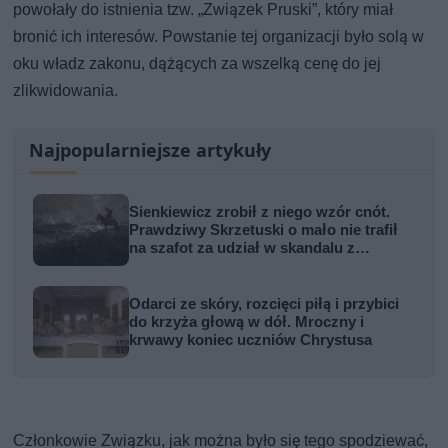
powołały do istnienia tzw. „Związek Pruski”, który miał
bronić ich interesów. Powstanie tej organizacji było solą w
oku władz zakonu, dążących za wszelką cenę do jej
zlikwidowania.
Najpopularniejsze artykuły
Sienkiewicz zrobił z niego wzór cnót.
Prawdziwy Skrzetuski o mało nie trafił
na szafot za udział w skandalu z
zabójstwem hetmana
Odarci ze skóry, rozcięci piłą i przybici
do krzyża głową w dół. Mroczny i
krwawy koniec uczniów Chrystusa
Członkowie Związku, jak można było się tego spodziewać,