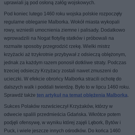
uprawiali ją pod osłoną załóg wojskowych.
Pod koniec lutego 1460 roku wojska polskie rozpoczęły
regularne obleganie Malborka. Wokół miasta wykopali
rowy, wznieśli umocnienia ziemne i palisady. Dodatkowo
wprowadzili na Nogat flotyllę statków i próbowali na
rozmaite sposoby przegrodzić rzekę. Wielki mistrz
krzyżacki aż trzykrotnie przybywał z odsieczą oblężonym,
jednak za każdym razem ponosił dotkliwe straty. Podczas
trzeciej odsieczy Krzyżacy zostali nawet zmuszeni do
ucieczki. W efekcie obrońcy Malborka stracili ochotę do
dalszych walk i poddali twierdzę. Było to w lipcu 1460 roku.
Sprawdź także
ten artykuł na temat oblężenia Malborka
.
Sukces Polaków rozwścieczył Krzyżaków, którzy w
odwecie spalili przedmieścia Gdańska. Wkrótce potem
podjęli ofensywę, w wyniku której zajęli Lębork, Bytów i
Puck, i wiele jeszcze innych ośrodków. Do końca 1460