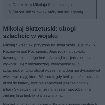
Dalsze losy Mikołaja Skrzetuskiego
Skrzetuski: człowiek, który stał się legendą
Mikołaj Skrzetuski: ubogi
szlachcic w wojsku
Mikołaj Skrzetuski przyszedł na świat około 1610 roku w
Rożnowie pod Poznaniem. Jego rodzina używała
dawnego, cenionego herbu Jastrzębiec, jednak on sam
wywodził się z niezamożnej, wielkopolskiej linii
szlacheckiej. Ojca stracił wcześnie, a dom nie dysponował
większym majątkiem. W epoce, gdy herb potrafił otwierać
drzwi do kariery, lecz nie zapewniał jeszcze dostatku,
młody Skrzetuski uznał, że najlepszym sposobem na
zmianę losu będzie służba wojskowa.
Nie był w tym odosobniony – dla wielu prowincjonalnych