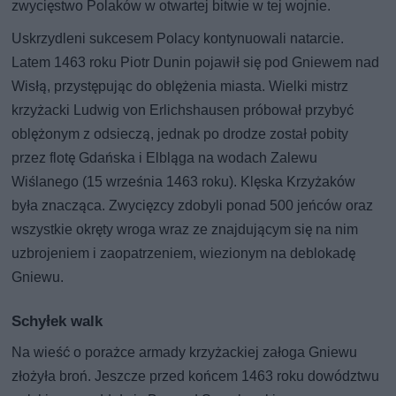
zwycięstwo Polaków w otwartej bitwie w tej wojnie.
Uskrzydleni sukcesem Polacy kontynuowali natarcie.
Latem 1463 roku Piotr Dunin pojawił się pod Gniewem nad
Wisłą, przystępując do oblężenia miasta. Wielki mistrz
krzyżacki Ludwig von Erlichshausen próbował przybyć
oblężonym z odsieczą, jednak po drodze został pobity
przez flotę Gdańska i Elbląga na wodach Zalewu
Wiślanego (15 września 1463 roku). Klęska Krzyżaków
była znacząca. Zwycięzcy zdobyli ponad 500 jeńców oraz
wszystkie okręty wroga wraz ze znajdującym się na nim
uzbrojeniem i zaopatrzeniem, wiezionym na deblokadę
Gniewu.
Schyłek walk
Na wieść o porażce armady krzyżackiej załoga Gniewu
złożyła broń. Jeszcze przed końcem 1463 roku dowództwu