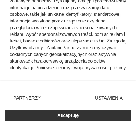
zaufanych partnerów uzyskujemy dostęp i przechowujemy
informacje na urządzeniu oraz przetwarzamy dane
osobowe, takie jak unikalne identyfikatory, standardowe
informacje wysyłane przez urządzenie czy dane
przeglądania w celu zapewniania spersonalizowanych
reklam, wybór spersonalizowanych treści, pomiar reklam i
treści, badanie odbiorców oraz ulepszanie usług. Za zgodą
Użytkownika my i Zaufani Partnerzy możemy używać
dokładnych danych geolokalizacyjnych oraz aktywnie
Misja Skrzetuskiego spod Zbaraża
skanować charakterystykę urządzenia do celów
identyfikacji. Ponieważ cenimy Twoją prywatność, prosimy
1649
o zgodę na korzystanie z tych technologii poprzez
kliknięcie „Akceptuję”. Zgoda jest dobrowolna i zawsze
Lato 1649 roku. Zbaraż jest w okrążeniu: zamek ściskają
możesz ją zmienić/wycofać klikając przycisk ustawień
potężne siły kozacko-tatarskie, a w środku narasta
prywatności znajdujący się w lewym dolnym rogu strony
PARTNERZY
USTAWIENIA
wyczerpanie. Głód i choroby zbierają żniwo, zapasy
. Niektóre rodzaje przetwarzania danych nie wymagają
topnieją z dnia na dzień, a obrona coraz bardziej
zgody użytkownika, ale masz prawo sprzeciwić się
Akceptuję
takiemu przetwarzaniu. Preferencje będą miały
przypomina rozpaczliwą walkę o każdy kolejny poranek. W
zastosowania tylko na tej witrynie.
tej scenerii Mikołaj Skrzetuski zgłosił się na ochotnika do
misji, od której mogły zależeć losy twierdzy – miał
Zapoznaj się z poniższymi informacjami, abyś mógł